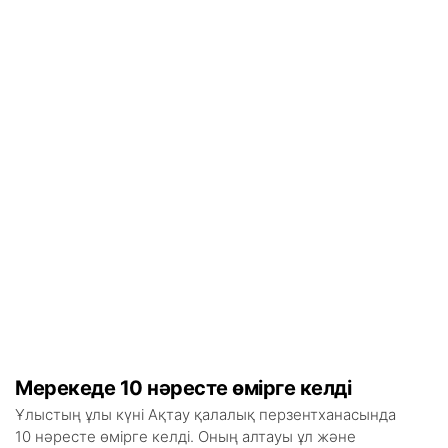
Мерекеде 10 нәресте өмірге келді
Ұлыстың ұлы күні Ақтау қалалық перзентханасында
10 нәресте өмірге келді. Оның алтауы ұл және