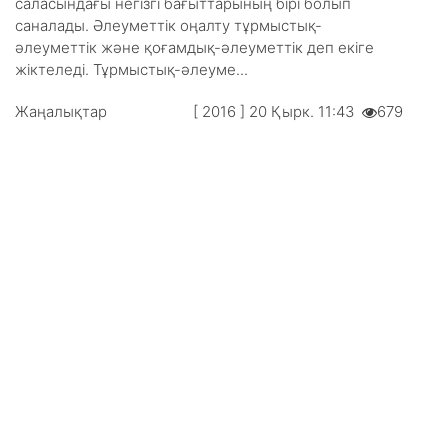
саласындағы негізгі бағыттарының бірі болып
саналады. Әлеуметтік оңалту тұрмыстық-
әлеуметтік және қоғамдық-әлеу­мет­тік деп екіге
жіктеледі. Тұрмыстық-әлеу­ме...
Жаңалықтар
[ 2016 ] 20 Қырк. 11:43
679