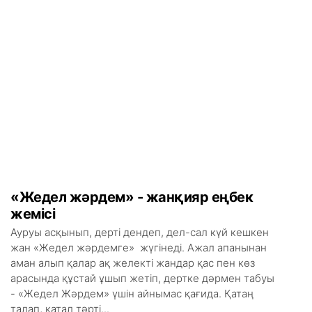
«Жедел жәрдем» - жанқияр еңбек
жемісі
Ауруы асқынып, дерті дендеп, дел-сал күй кешкен
жан «Жедел жәрдемге» жүгінеді. Ажал апанынан
аман алып қалар ақ желекті жандар қас пен көз
арасында құстай ұшып жетіп, дертке дәрмен табуы
- «Жедел Жәрдем» үшін айнымас қағида. Қатаң
талап, қатал тәрті...