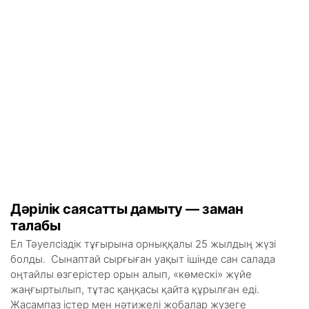
Дәрілік саясатты дамыту — заман
талабы
Ел Тәуелсіздік тұғырына орныққалы 25 жылдың жүзі
болды. Сынаптай сырғыған уақыт ішінде сан салада
оңтайлы өзгерістер орын алып, «көмескі» жүйе
жаңғыртылып, тұтас қаңқасы қайта құрылған еді.
Жасампаз істер мен нәтижелі жобалар жүзеге