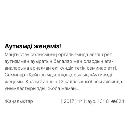
Аутизмді жеңеміз!
Маңғыстау облысының орталығында алғаш рет
аутизммен ауыратын балалар мен олардың ата-
аналарына арналған екі күндік тегін семинар өтті.
Семинар «Қайырымдылық» қорының «Аутизмді
жеңеміз: Қазақстанның 12 қаласы» жобасы аясында
ұйымдастырылды. Жоба маман...
Жаңалықтар
[ 2017 ] 14 Наур. 13:18
824