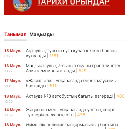
Танымал
Маңызды
Ақтаулық тұрғын суға құлап кеткен баланы
15 Маус.
құтқарды
|
1161
01:20
Маңғыстаулық 7-сынып оқушы грэпплингтен
13 Маус.
Азия чемпионы атанды
|
529
13:27
«Жасыл ел»: Түпқарағанда еңбек маусымы
17 Маус.
басталды
|
511
18:11
Ақтауда №3 автобустың бағыты өзгереді
|
480
18 Маус.
13:29
Жаңаөзен мен Түпқарағанда ұлттық спорт
14 Маус.
түрлерінен жарыс өтті
|
478
16:09
Әкімшілік полиция басқармасының бастығы
18 Маус.