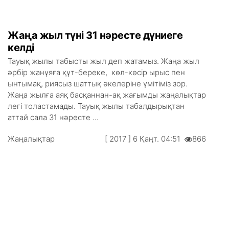
Жаңа жыл түні 31 нәресте дүниеге
келді
Тауық жылы табысты жыл деп жатамыз. Жаңа жыл
әрбір жанұяға құт-береке, көл-көсір ырыс пен
ынтымақ, риясыз шаттық әкелеріне үмітіміз зор.
Жаңа жылға аяқ басқаннан-ақ жағымды жаңалықтар
легі толастамады. Тауық жылы табалдырықтан
аттай сала 31 нәресте ...
Жаңалықтар
[ 2017 ] 6 Қаңт. 04:51
866