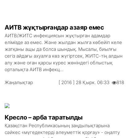
АИТВ жұқтырғандар азаяр емес
АИТВ/ЖИТС инфекциясын жұқтырған адамдар
елімізде аз емес. Және жылдан жылға көбейіп келе
жатқаны ащы да болса шындық. Мысалы, биылғы
сегіз айдағы ахуалға көз жүгіртсек, ЖИТС-тің алдын
алу және оған қарсы күрес жөніндегі облыстық
орталықта АИТВ инфекц...
Жаңалықтар
[ 2016 ] 28 Қырк. 06:33
818
Кресло – арба таратылды
Қазақстан Республикасының заң­дылықта­рына
сәйкес «мүгедектерді әлеуметтік қорғау» - оңалту