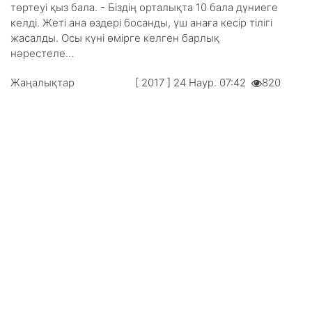
төртеуі қыз бала. - Біздің орталықта 10 бала дүниеге
келді. Жеті ана өздері босанды, үш анаға кесір тілігі
жасалды. Осы күні өмірге келген барлық
нәрестеле...
Жаңалықтар
[ 2017 ] 24 Наур. 07:42
820