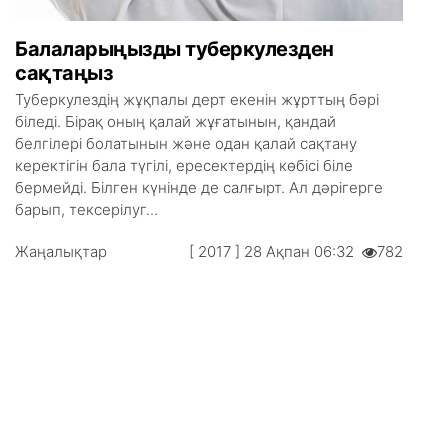
Балаларыңызды туберкулезден
сақтаңыз
Туберкулездің жұқпалы дерт екенін жұрттың бәрі
біледі. Бірақ оның қалай жұғатынын, қандай
белгілері болатынын және одан қалай сақтану
керектігін бала түгілі, ересектердің көбісі біле
бермейді. Білген күнінде де салғырт. Ал дәрігерге
барып, тексерілуг...
Жаңалықтар
[ 2017 ] 28 Ақпан 06:32
782