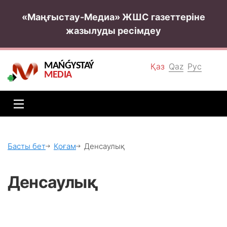
«Маңғыстау-Медиа» ЖШС газеттеріне
жазылуды ресімдеу
MAŃǴYSTAÝ
Қаз
Qaz
Рус
MEDIA
Басты бет
Қоғам
Денсаулық
Денсаулық