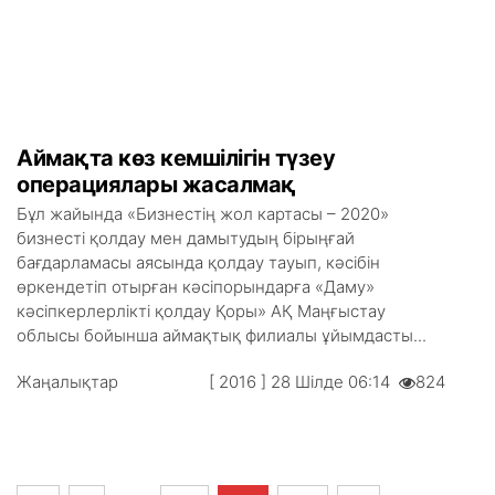
Аймақта көз кемшілігін түзеу
операциялары жасалмақ
Бұл жайында «Бизнестің жол картасы – 2020»
бизнесті қолдау мен дамытудың бірыңғай
бағдарламасы аясында қолдау тауып, кәсібін
өркендетіп отырған кәсіпорындарға «Даму»
кәсіпкерлерлікті қолдау Қоры» АҚ Маңғыстау
облысы бойынша аймақтық филиалы ұйымдасты...
Жаңалықтар
[ 2016 ] 28 Шілде 06:14
824