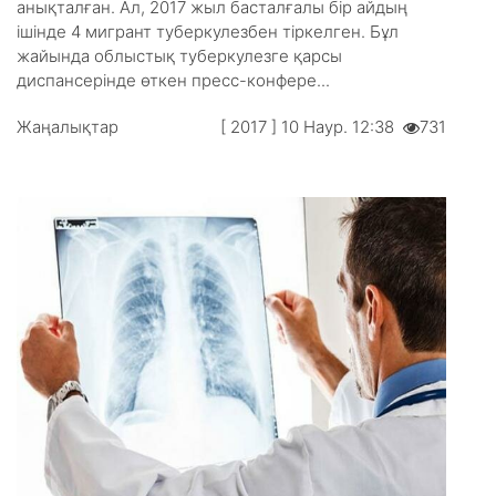
анықталған. Ал, 2017 жыл басталғалы бір айдың
ішінде 4 мигрант туберкулезбен тіркелген. Бұл
жайында облыстық туберкулезге қарсы
диспансерінде өткен пресс-конфере...
Жаңалықтар
[ 2017 ] 10 Наур. 12:38
731