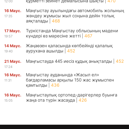
құрметті зейнет демалысына шықты
|
470
12:00
Маңғыстау ауылындағы автомобиль жолының
16 Маус.
жөндеу жұмысы жыл соңына дейін толық
17:35
аяқталады
|
468
Түркістанда Маңғыстау облысының мәдени
17 Маус.
күндері өз мәресіне жетті
|
467
19:57
Жаңаөзен қаласында көпбейінді қалалық
14 Маус.
аурухана ашылды
|
452
19:40
Маңғыстауда 445 иесіз құдық анықталды
|
452
21 Маус.
17:24
Маңғыстау ауданында «Жасыл ел»
16 Маус.
бағдарламасы арқылы 150 жас жұмыспен
11:31
қамтылды
|
436
Маңғыстаулық ортопед-дәрігерлер буынға
16 Маус.
жаңа ота түрін жасауда
|
426
15:05