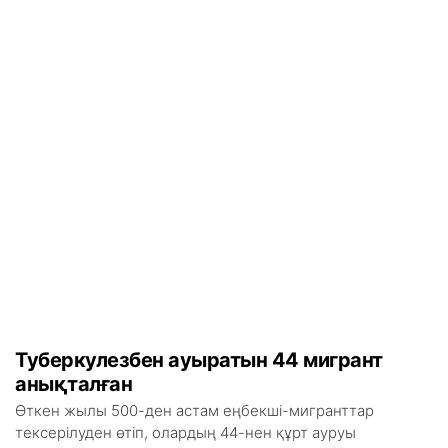
Туберкулезбен ауыратын 44 мигрант
анықталған
Өткен жылы 500-ден астам еңбекші-мигранттар
тексерілуден өтіп, олардың 44-нен құрт ауруы