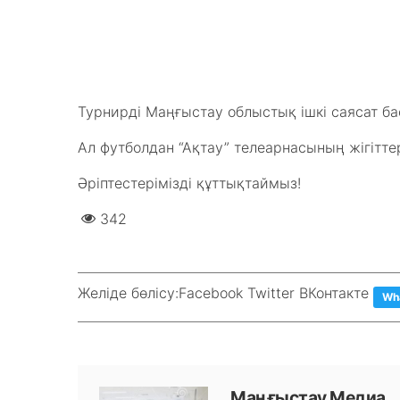
Турнирді Маңғыстау облыстық ішкі саясат 
Ал футболдан “Ақтау” телеарнасының жігіттер
Әріптестерімізді құттықтаймыз!
342
Желіде бөлісу:
Facebook Twitter ВКонтакте
Wh
Маңғыстау Медиа