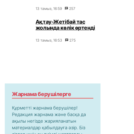
13 тамыз, 16:59
257
Ақтау-Жетібай тас
жолында көлік өртенді
13 тамыз, 16:53
275
Жарнама берушілерге
Құрметті жарнама берушілер!
Редакция жарнама және басқа да
ақылы негізде жарияланатын
материалдар қабылдауға әзір. Біз