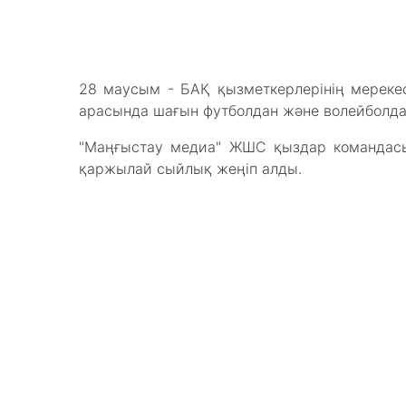
28 маусым - БАҚ қызметкерлерінің мерекес
арасында шағын футболдан және волейболдан
"Маңғыстау медиа" ЖШС қыздар командасы
қаржылай сыйлық жеңіп алды.