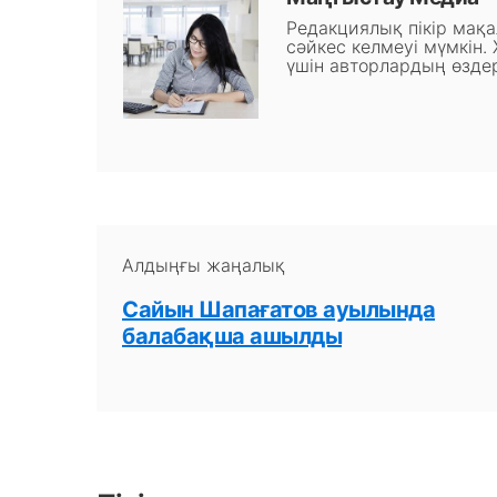
Редакциялық пікір мақ
сәйкес келмеуі мүмкін.
үшін авторлардың өздер
Алдыңғы жаңалық
Сайын Шапағатов ауылында
балабақша ашылды