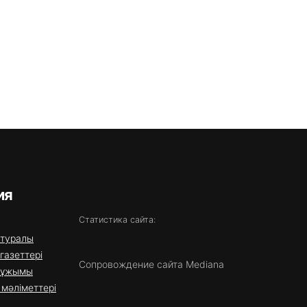
ия
Статистика сайта:
 туралы
газеттері
Сопровождение сайта Mediana
 ұжымы
мәліметтері