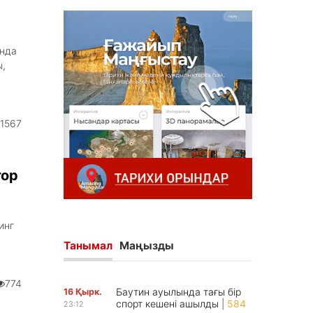
ында
,
1567
тор
инг
Танымал
Маңызды
774
Баутин ауылында тағы бір
16 Қырк.
спорт кешені ашылды
|
584
23:12