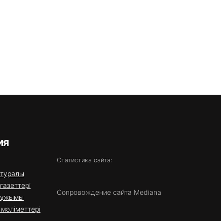
ия
Статистика сайта:
 туралы
газеттері
Сопровождение сайта Mediana
 ұжымы
мәліметтері