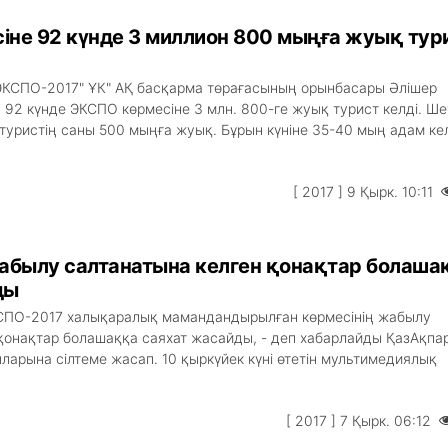
іне 92 күнде 3 миллион 800 мыңға жуық тур
 ЭКСПО-2017" ҰК" АҚ басқарма төрағасының орынбасары Əлішер
 92 күнде ЭКСПО көрмесіне 3 млн. 800-ге жуық турист келді. Ше
туристің саны 500 мыңға жуық. Бұрын күніне 35-40 мың адам ке
[ 2017 ] 9 Қырк. 10:11
былу салтанатына келген қонақтар болаша
ды
КСПО-2017 халықаралық мамандандырылған көрмесінің жабылу
қонақтар болашаққа саяхат жасайды, - деп хабарлайды ҚазАқпа
рына сілтеме жасап. 10 қыркүйек күні өтетін мультимедиялық
[ 2017 ] 7 Қырк. 06:12