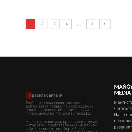
1
2
3
4
...
11
MAŃǴY
MEDIA
Правила сайта ©
Мангиста
Любое использование материалов
допускается только при соблюдении
читателе
правил перепечатки и при наличии
гиперссылки на mangystaumedia.kz.
Наше со
позволяе
Новости, аналитика, прогнозы и другие
материалы, представленные на данном
развива
сайте, не являются офертой или