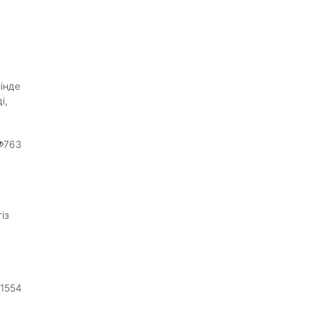
інде
і,
763
із
1554