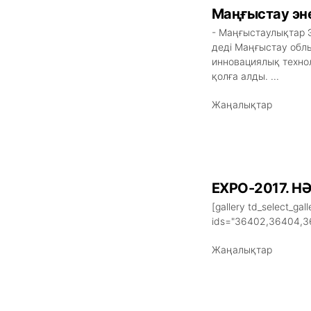
Маңғыстау эне
- Маңғыстаулықтар 
деді Маңғыстау облы
инновациялық техно
қолға алды. ...
Жаңалықтар
EXPO-2017. 
[gallery td_select_gall
ids="36402,36404,3
Жаңалықтар