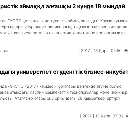
ристік аймаққа алғашқы 2 күнде 18 мыңдай
рген ЭКСПО қалашығында туристік аймақ ашылды. Көрме аумағ
 тұрғындары «Нұр әлем» павильонын, тақырыптық павильондарды
ймағын, конгресс орталықты, энергия холын және арт-орталықты
тары
[ 2017 ] 16 Қара. 05:50
дағы университет студенттік бизнес-инкуба
ында «ЭКСПО –2017» көрмесінің жоғары деңгейде өтуіне облыс
енов атындағы Каспий мемлекеттік технологиялар және инжинир
алысты. Аталған жоғары оқу орнындағы 28 қызметкер, әртүрлі
[ 2017 ] 13 Қара. 07:32