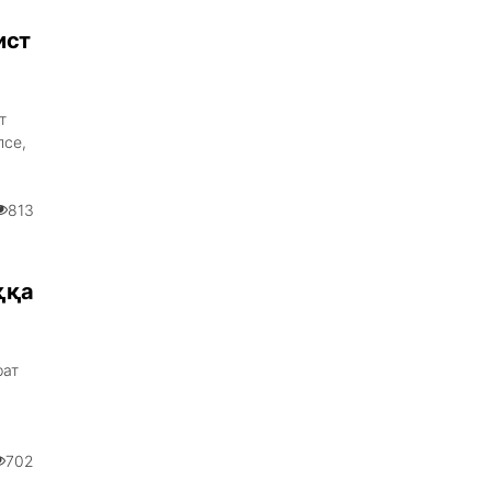
ист
т
лсе,
813
ққа
рат
702