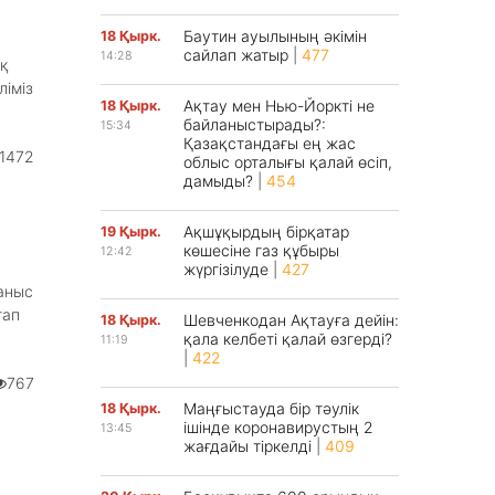
Баутин ауылының әкімін
18 Қырк.
сайлап жатыр
|
477
14:28
ық
ліміз
Ақтау мен Нью-Йоркті не
18 Қырк.
байланыстырады?:
15:34
Қазақстандағы ең жас
1472
облыс орталығы қалай өсіп,
дамыды?
|
454
Ақшұқырдың бірқатар
19 Қырк.
көшесіне газ құбыры
12:42
жүргізілуде
|
427
аныс
тап
Шевченкодан Ақтауға дейін:
18 Қырк.
қала келбеті қалай өзгерді?
11:19
|
422
767
Маңғыстауда бір тәулік
18 Қырк.
ішінде коронавирустың 2
13:45
жағдайы тіркелді
|
409