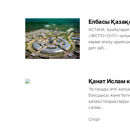
Елбасы Қазақс
АСТАНА. ҚазАқпарат
«ЭКСПО–2017» халық
көрме өткізу идеясын
деп хаб...
Қанат Ислам 
"Астанада өтіп жатқ
боксшысы және бүгін
қазақстандықтарды қу
салма...
Спорт