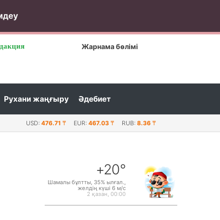
мдеу
дакция
Жарнама бөлімі
Рухани жаңғыру
Әдебиет
Ақтау мен Нью-Йоркті не байланыстырады?: Қазақстанда
USD:
476.71
₸
EUR:
467.03
₸
RUB:
8.36
₸
+20°
Шамалы бұлтты, 35% ылғал.,
желдің күші 6 м/с
2 қазан, 00:00