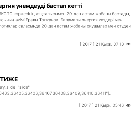
ргия үнемдеуді бастап кетті
ЭКСПО көрмесінің аяқталысымен 20-дан астам жобаны бастады, 
сының әкімі Ералы Тоғжанов. Баламалы энергия көздері мен
логиялар саласында 20-дан астам жобаны оқушылар мен студен
[ 2017 ] 21 Қырк. 07:10
НӘТИЖЕ
ery_slide="slide"
6403,36405,36406,36407,36408,36409,36410,36411"]...
[ 2017 ] 21 Қырк. 05:46