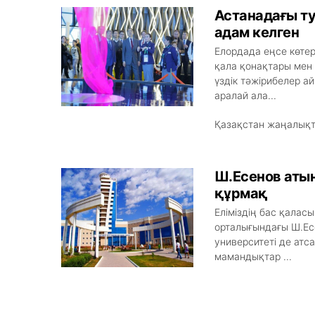
Астанадағы ту
адам келген
Елордада еңсе көте
қала қонақтары мен
үздік тәжірибелер а
аралай ала...
Қазақстан жаңалық
Ш.Есенов атын
құрмақ
Еліміздің бас қалас
орталығындағы Ш.Ес
университеті де атс
мамандықтар ...