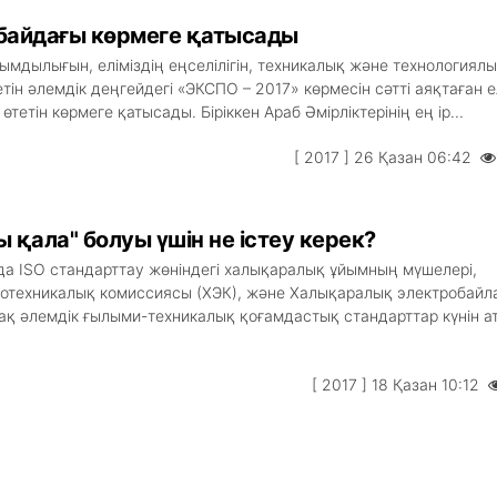
байдағы көрмеге қатысады
ымдылығын, еліміздің еңселілігін, техникалық және технологиял
етін әлемдік деңгейдегі «ЭКСПО – 2017» көрмесін сәтті аяқтаған е
етін көрмеге қатысады. Біріккен Араб Әмірліктерінің ең ір...
[ 2017 ] 26 Қазан 06:42
 қала" болуы үшін не істеу керек?
а ISO стандарттау жөніндегі халықаралық ұйымның мүшелері,
отехникалық комиссиясы (ХЭК), және Халықаралық электробайл
-ақ әлемдік ғылыми-техникалық қоғамдастық стандарттар күнін а
[ 2017 ] 18 Қазан 10:12