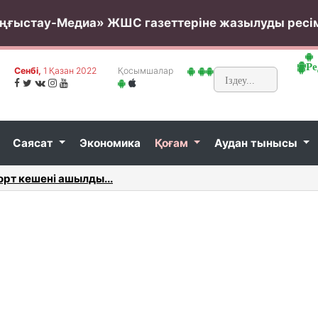
ңғыстау-Медиа» ЖШС газеттеріне жазылуды ресі
Ре
Сенбi,
1 Қазан 2022
Қосымшалар
Саясат
Экономика
Қоғам
Аудан тынысы
імін сайлап жатыр...