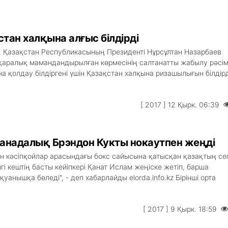
тан халқына алғыс білдірді
. Қазақстан Республикасының Президенті Нұрсұлтан Назарбаев
аралық мамандандырылған көрмесінің салтанатты жабылу рәсім
а қолдау білдіргені үшін Қазақстан халқына ризашылығын білдірд
[ 2017 ] 12 Қырк. 06:39
канадалық Брэндон Кукты нокаутпен жеңді
ан кәсіпқойлар арасындағы бокс сайысына қатысқан қазақтың сег
гі кештің басты кейіпкері Қанат Ислам жеңіске жетіп, барша
анышқа бөледі", - деп хабарлайды elorda.info.kz Бірінші орта
[ 2017 ] 9 Қырк. 18:59