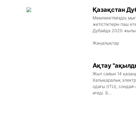
Қазақстан Ду
Мемлекетіміздің мығ
жетістіктерін паш ет
Дубайда 2020 жылы өт
Жаңалықтар
Ақтау "ақылды
Жыл сайын 14 қазанд
Халықаралық электр
одағы (ITU), сондай
өтеді. Б...