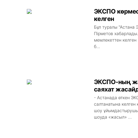
ЭКСПО көрмес
келген
Бұл туралы "Астана
Пірметов хабарлады.
мемлекеттен келген 
б...
ЭКСПО-ның жа
саяхат жасай
- Астанада өткен Э
салтанатына келген 
шоу ұйымдастырушыла
шоуда «жасыл» ...