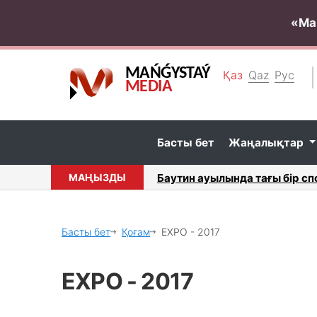
«Ма
MAŃǴYSTAÝ
Қаз
Qaz
Рус
MEDIA
Басты бет
Жаңалықтар
ашылды...
МАҢЫЗДЫ
Баутин ауылының әк
Басты бет
Қоғам
EXPO - 2017
EXPO - 2017