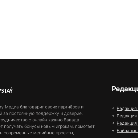
Редакц
STAÝ
у Медиа благодарит своих партнёров и
Редакция
й за постоянную поддержку и доверие.
Редакция 
трудничество с онлайн казино
Вавада
Редакция
т получать бонусы новым игрокам, помогает
Байланыс 
ть современные медийные проекты,