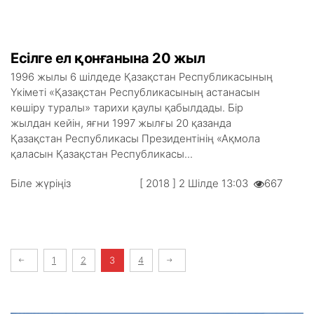
Есілге ел қонғанына 20 жыл
1996 жылы 6 шілдеде Қазақстан Республикасының
Үкіметі «Қазақстан Республикасының астанасын
көшіру туралы» тарихи қаулы қабылдады. Бір
жылдан кейін, яғни 1997 жылғы 20 қазанда
Қазақстан Республикасы Президентінің «Ақмола
қаласын Қазақстан Республикасы...
Біле жүріңіз
[ 2018 ] 2 Шілде 13:03
667
1
2
3
4