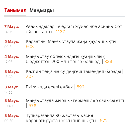
Танымал
Маңызды
Ағайындылар Telegram жүйесінде арнайы бот
7 Маус.
ойлап тапты
|
1137
14:05
Карантин: Маңғыстауда жаңа қаулы шықты
|
5 Маус.
903
09:51
Маңғыстау облысындағы қуаңшылық:
4 Маус.
бюджеттен 200 млн теңге бөлінеді
|
826
17:06
Каспий теңізінің су деңгейі төмендеп барады
|
3 Маус.
707
15:39
Екі жылда еселі еңбек
|
592
3 Маус.
14:35
Маңғыстауда жыршы-термешілер сайысы өтті
3 Маус.
|
578
10:40
Түпқарағанда 90 жастағы қария
3 Маус.
коронавирустан жазылып шықты
|
572
09:50