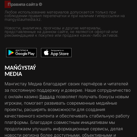
Правила сайта ©
Любое использование материалов допускается только при
соблюдении правил перепечатки и при наличии гиперссылки на
mangystaumedia.kz.
Новости, аналитика, прогнозы и другие материалы,
представленные на данном сайте, не являются офертой или
рекомендацией к покупке или продаже каких-либо активов.
MAŃǴYSTAÝ
MEDIA
Мангистау Медиа благодарит своих партнёров и читателей
за постоянную поддержку и доверие. Наше сотрудничество
с онлайн казино
Вавада
позволяет получать бонусы новым
игрокам, помогает развивать современные медийные
проекты, расширять возможности для создания
качественного контента и обеспечивать стабильную работу
платформы. Благодаря совместным инициативам мы
продолжаем улучшать информационные сервисы, делая
новости региона более доступными, объективными и