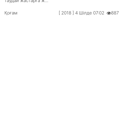
таудай жастарға ж...
Қоғам
[ 2018 ] 4 Шілде 07:02
887