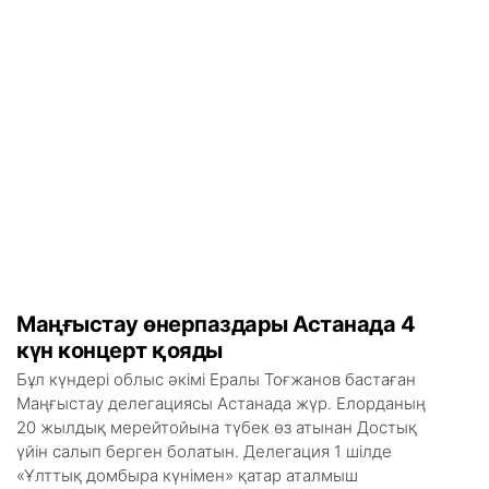
Маңғыстау өнерпаздары Астанада 4
күн концерт қояды
Бұл күндері облыс әкімі Ералы Тоғжанов бастаған
Маңғыстау делегациясы Астанада жүр. Елорданың
20 жылдық мерейтойына түбек өз атынан Достық
үйін салып берген болатын. Делегация 1 шілде
«Ұлттық домбыра күнімен» қатар аталмыш