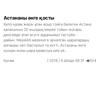
Астананы әнге қосты
Күллі қазақ жерін ұлан асыр тойға бөлеген Астана
қаласының 20 жылдық мерей тойын жоғары
деңгейде атап өтуге ауданымыз тастүйін
дайын. Мерейлі мерекеге арналған шаралардың
алғашқы легі басталып та кетті. Астананы әнге
қосқан әсем шара қазақтың киіз үй...
Қоғам
[ 2018 ] 4 Шілде 06:31
554