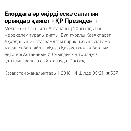
Елордаға әр өңірді еске салатын
орындар қажет - ҚР Президенті
Мемлекет басшысы Астананың 20 жылдығын
мерекелеу туралы айтты. Бұл туралы ҚазАқпарат
Ақорданың Инстаграмдағы парақшасына сілтеме
жасап хабарлайды. «Қазір Қазақстанның барлық
өңірлері Астананың 20 жылдығын тойлауға
қатысып, қалаға сый жасауда. Саябақ...
Қазақстан жаңалықтары
[ 2018 ] 4 Шілде 05:21
537