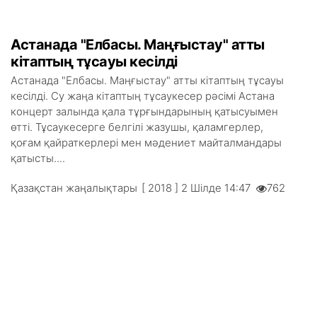
Астанада "Елбасы. Маңғыстау" атты
кітаптың тұсауы кесілді
Астанада "Елбасы. Маңғыстау" атты кітаптың тұсауы
кесілді. Су жаңа кітаптың тұсаукесер рәсімі Астана
концерт залында қала тұрғындарының қатысуымен
өтті. Тұсаукесерге белгілі жазушы, қаламгерлер,
қоғам қайраткерлері мен мәдениет майталмандары
қатысты....
Қазақстан жаңалықтары
[ 2018 ] 2 Шілде 14:47
762