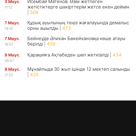
Исембай Матенов: Өзім жетпеген
3 Маус.
жетістіктерге шәкірттерім жетсе екен деймін
11:12
|
508
Құрық ауылының теңіз жағалауында демалыс
7 Маус.
орны ашылды
|
473
14:10
Бейнеуде Әлихан Бөкейхановқа көше атауы
7 Маус.
берілді
|
459
16:57
Қарақияға Ақтөбеден шөп жеткізілді
|
434
9 Маус.
09:57
Мұнайлыда 30 жыл ішінде 12 мектеп салынды
8 Маус.
|
425
17:22