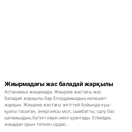
Жиырмадағы жас баладай жарқылы
Астанамыз жиырмада. Жиырма жастағы жас
баладай жарқылы бар Елордамыздың келешегі
жарқын. Жиырма жастағы жігіттей бойында күш-
қуаты тасыған, энергиясы мол, сымбатты, сұлу бас
қаламыздың бүгінгі көркі мені қуантады. Еліміздің
жаңадан орын тепкен ордас...