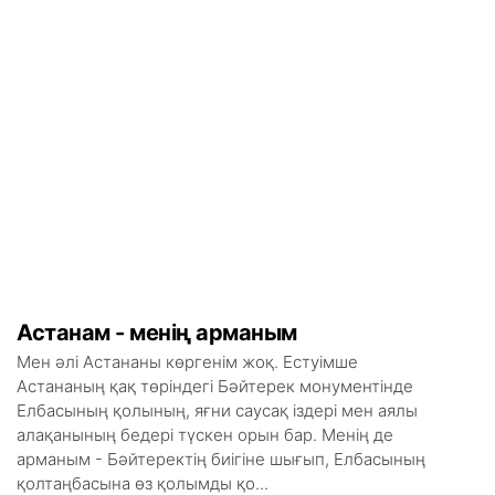
Астанам - менің арманым
Мен әлі Астананы көргенім жоқ. Естуімше
Астананың қақ төріндегі Бәйтерек монументінде
Елбасының қолының, яғни саусақ іздері мен аялы
алақанының бедері түскен орын бар. Менің де
арманым - Бәйтеректің биігіне шығып, Елбасының
қолтаңбасына өз қолымды қо...