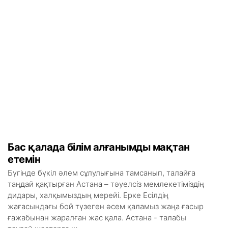
Бас қалада білім алғанымды мақтан
етемін
Бүгінде бүкіл әлем сұлулығына тамсанып, талайға
таңдай қақтырған Астана – тәуелсіз мемлекетіміздің
дидары, халқымыздың мерейі. Ерке Есілдің
жағасындағы бой түзеген әсем қаламыз жаңа ғасыр
ғажабынан жаралған жас қала. Астана - талабы