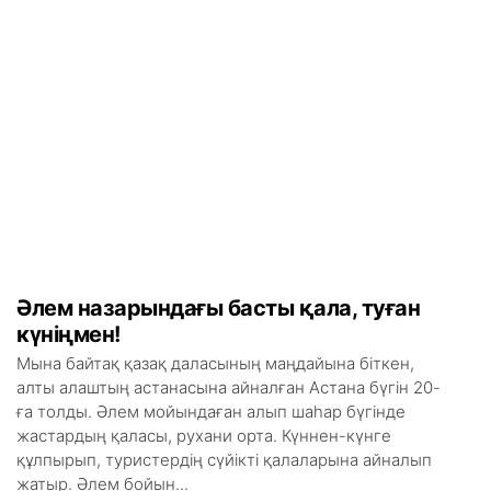
Әлем назарындағы басты қала, туған
күніңмен!
Мына байтақ қазақ даласының маңдайына біткен,
алты алаштың астанасына айналған Астана бүгін 20-
ға толды. Әлем мойындаған алып шаһар бүгінде
жастардың қаласы, рухани орта. Күннен-күнге
құлпырып, туристердің сүйікті қалаларына айналып
жатыр. Әлем бойын...