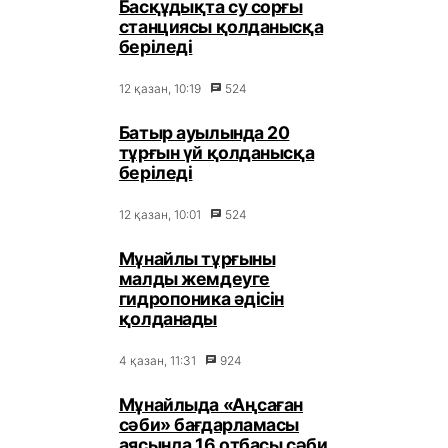
Басқұдықта су сорғы
станциясы қолданысқа
беріледі
12 қазан, 10:19
524
Батыр ауылында 20
тұрғын үй қолданысқа
беріледі
12 қазан, 10:01
524
Мұнайлы тұрғыны
малды жемдеуге
гидропоника әдісін
қолданады
4 қазан, 11:31
924
Мұнайлыда «Аңсаған
сәби» бағдарламасы
аясында 16 отбасы сәби