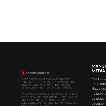
MAŃǴY
MEDIA
Правила сайта ©
Мангиста
Любое использование материалов
допускается только при соблюдении
читателе
правил перепечатки и при наличии
гиперссылки на mangystaumedia.kz.
Наше со
позволяе
Новости, аналитика, прогнозы и другие
материалы, представленные на данном
развива
сайте, не являются офертой или
рекомендацией к покупке или продаже
расширя
каких-либо активов.