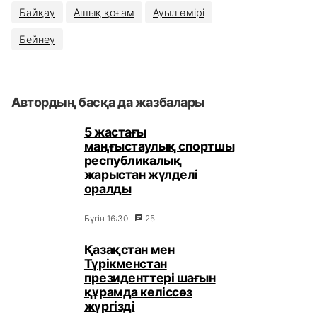
Байқау
Ашық қоғам
Ауыл өмірі
Бейнеу
Автордың басқа да жазбалары
5 жастағы
маңғыстаулық спортшы
республикалық
жарыстан жүлделі
оралды
Бүгін 16:30
25
Қазақстан мен
Түрікменстан
президенттері шағын
құрамда келіссөз
жүргізді