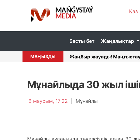
MAŃǴYSTAÝ
Қаз
MEDIA
Басты бет
Жаңалықтар
ыратын қондырғы іске қосылды...
МАҢЫЗДЫ
Мал азығы: Түпқарағанда қы
Мұнайлыда 30 жыл іші
8 маусым, 17:22
|
Мұнайлы
Мұнайлы ауданында тәуелсіздік алған 30 ж