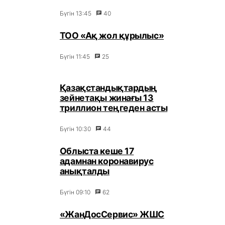
Бүгін 13:45
40
ТОО «Ақ жол құрылыс»
Бүгін 11:45
25
Қазақстандықтардың
зейнетақы жинағы 13
триллион теңгеден асты
Бүгін 10:30
44
Облыста кеше 17
адамнан коронавирус
анықталды
Бүгін 09:10
62
«ЖанДосСервис» ЖШС