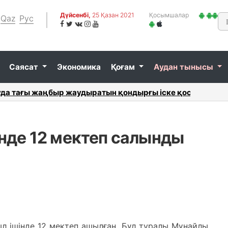
Дүйсенбі,
25 Қазан 2021
Қосымшалар
Qaz
Рус
Саясат
Экономика
Қоғам
Аудан тынысы
сқа қанша жем-шөп жинақталды...
«Қошқар
нде 12 мектеп салынды
ыл ішінде 12 мектеп ашылған. Бұл туралы Мұнайлы