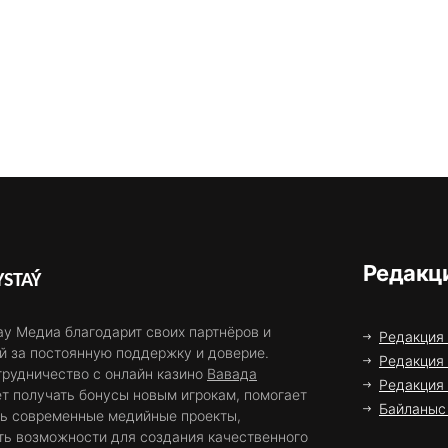
Редакц
STAÝ
у Медиа благодарит своих партнёров и
Редакция
й за постоянную поддержку и доверие.
Редакция 
трудничество с онлайн казино
Вавада
Редакция
т получать бонусы новым игрокам, помогает
Байланыс 
ть современные медийные проекты,
ть возможности для создания качественного