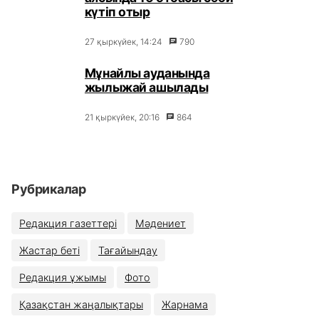
күтіп отыр
27 қыркүйек, 14:24
790
Мұнайлы ауданында
жылыжай ашылады
21 қыркүйек, 20:16
864
Рубрикалар
Редакция газеттері
Мәдениет
Жастар беті
Тағайындау
Редакция ұжымы
Фото
Қазақстан жаңалықтары
Жарнама