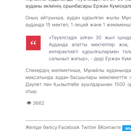
ауданы әкімінің орынбасары Ержан Күмісқали
Оның айтуынша, аудан құрылған жылы Мұнай
ауданда 15 мектеп, 1 лицей және 1 жекеменші
«Тәуелсіздік алған 30 жыл ішін
Ауданда апатты мектептер жоқ.
интерактивті құрылғылармен то
салынып жатыр», - деді Ержан Күм
Спикердің мәліметінше, Мұнайлы ауданынд
мақсатында аудан басшылары мемлекеттік же
Дәулет пен Қызылтөбе ауылдарынан 1500 
отыр.
3662
Желіде бөлісу:
Facebook Twitter ВКонтакте
Wh