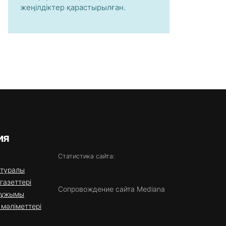
жеңілдіктер қарастырылған.
ия
Статистика сайта:
 туралы
газеттері
Сопровождение сайта Mediana
 ұжымы
мәліметтері