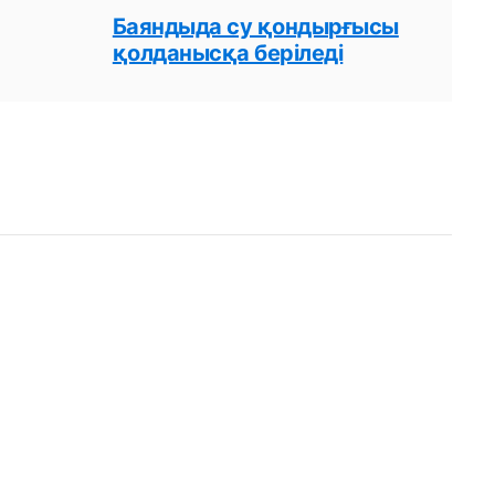
Баяндыда су қондырғысы
қолданысқа беріледі