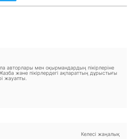
ала авторлары мен оқырмандардың пікірлеріне
 Жазба және пікірлердегі ақпараттың дұрыстығы
і жауапты.
Келесі жаңалық