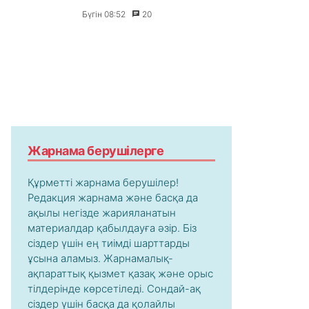
Бүгін 08:52
20
Жарнама берушілерге
Құрметті жарнама берушілер!
Редакция жарнама және басқа да
ақылы негізде жарияланатын
материалдар қабылдауға әзір. Біз
сіздер үшін ең тиімді шарттарды
ұсына аламыз. Жарнамалық-
ақпараттық қызмет қазақ және орыс
тілдерінде көрсетіледі. Сондай-ақ
сіздер үшін басқа да қолайлы