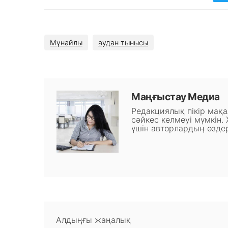
Мұнайлы
аудан тынысы
Маңғыстау Медиа
Редакциялық пікір мақ
сәйкес келмеуі мүмкін.
үшін авторлардың өздер
Алдыңғы жаңалық