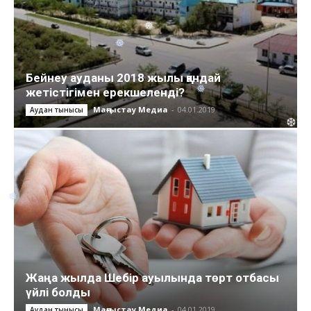
❅
❆
❅
❅
❅
❄
❆
Бейнеу ауданы 2018 жылы қандай
❄
❅
жетістігімен ерекшеленді?
❆
Маңғыстау Медиа
-
04.01.2019
Аудан тынысы
❆
❆
❆
❅
❆
❆
❆
❆
❄
Жаңа жылда Шебір ауылында төрт отбасы
үйлі болды
Маңғыстау Медиа
-
04.01.2019
Аудан тынысы