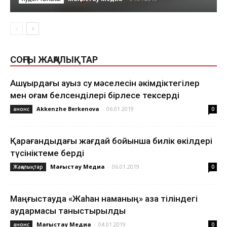
❅
❅
СОҢҒЫ ЖАҢАЛЫҚТАР
❅
Ақшұқырдағы ауыз су мәселесін әкімдіктегілер
мен қоғам белсенділері бірлесе тексерді
Akkenzhe Berkenova
-
06.01.2019
анонс
0
❆
❅
Қарағандыдағы жағдай бойынша билік өкілдері
түсініктеме берді
Маңғыстау Медиа
-
06.01.2019
Жаңалықтар
0
Маңғыстауда «Жаһан наманың» қазақ тіліндегі
аудармасы таныстырылды
Маңғыстау Медиа
-
04.01.2019
анонс
0