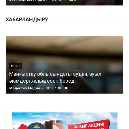
ХАБАРЛАНДЫРУ
АНОНС
Маңғыстау облысындағы аудан, ауыл
әкімдері халыққа есеп береді
Маңғыстау Медиа
-
28.12.2018
0
М