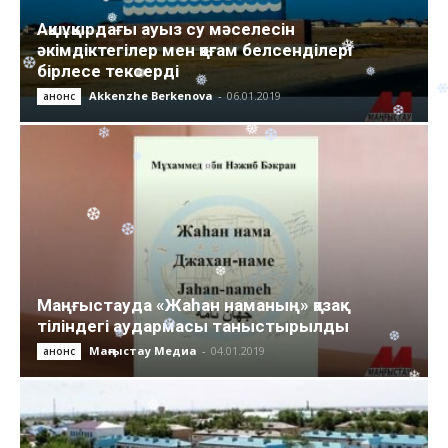
❅
❆
❅
❆
❆
Ақшұқырдағы ауыз су мәселесін
❆
әкімдіктегілер мен қоғам белсенділері
❅
❄
бірлесе тексерді
❅
❄
❆
❅
Akkenzhe Berkenova
-
06.01.2019
анонс
❅
❆
❅
❅
❆
❅
❅
❆
❄
❅
❆
❅
❆
❅
❆
❆
❅
❄
❅
Маңғыстауда «Жаһан наманың» қазақ
тіліндегі аудармасы таныстырылды
Маңғыстау Медиа
-
04.01.2019
анонс
❆
❆
❆
❅
❆
❅