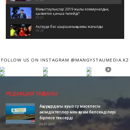
Маңғыстаулықтар 2019 жылы коммуналдық
қызметке қанша төлейді?
03:22
Ақтауда бас шыршаның шамы жағылды
00:28
Ақтауда көктайғақ
01:46
FOLLOW US ON INSTAGRAM @MANGYSTAUMEDIA.KZ
«Менің атым Қателік»: Жаңаөзенде алғаш
түсірілген фильм
01:00
Имран Хұсайынов ақылды таяқшаның
жұмысын түсіндірді
02:52
РЕДАКЦИЯ ТАҢДАУЫ
Оспан Құлсымақ - "Сен қазақсың"
03:40
Ақшұқырдағы ауыз су мәселесін
әкімдіктегілер мен қоғам белсенділері
Иса батыр, Досан батыр әскери кемелері
00:16
бірлесе тексерді
06.01.2019