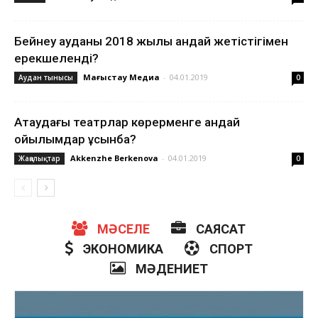
Бейнеу ауданы 2018 жылы қандай жетістігімен
ерекшеленді?
Маңғыстау Медиа
-
04.01.2019
Аудан тынысы
0
Ақтаудағы театрлар көрерменге қандай
қойылымдар ұсынбақ?
Akkenzhe Berkenova
-
04.01.2019
Жаңалықтар
0
МӘСЕЛЕ
САЯСАТ
ЭКОНОМИКА
СПОРТ
МӘДЕНИЕТ