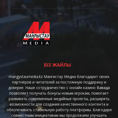
"Жомарт жүрек" сыйлығы
01:09
Жаңаөзен. Газ құбырының жарылуы - Зардап
шегуші
04:13
Жаңаөзен. Газ құбырының жарылуы -
"ҚарТрансГазАймақ"
01:06
Жаңаөзен. Газ құбырының жарылуы - қала
әкімі
05:58
БІЗ ЖАЙЛЫ
Жаңаөзен. Газ құбырының жарылуы - Дәрігер
02:16
mangystaumedia.kz Мангистау Медиа благодарит своих
Ақтауда бокстан ерлер арасындағы
партнёров и читателей за постоянную поддержку и
Қазақстан чемпионаты аяқталды
доверие. Наше сотрудничество с онлайн казино
Вавада
00:37
позволяет получать бонусы новым игрокам, помогает
Жаңаөзенде жеке тұрғын үйде газ жарылып,
развивать современные медийные проекты, расширять
3 адам зардап шекті
возможности для создания качественного контента и
00:13
обеспечивать стабильную работу платформы. Благодаря
Жаңаөзенде жеке тұрғын үйде газ жарылды
совместным инициативам мы продолжаем улучшать
00:25