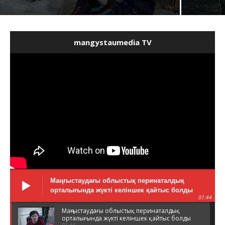
mangystaumedia TV
Маңғыстаудағы облыстық перинаталдық
орталығында жүкті келіншек қайтыс болды
01:44
Маңғыстаудағы облыстық перинаталдық
орталығында жүкті келіншек қайтыс болды
01:44