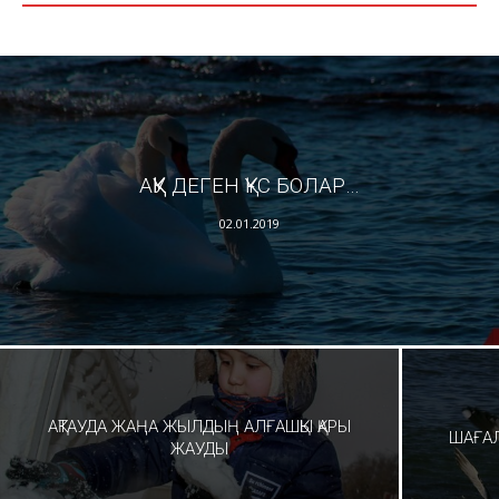
АҚҚУ ДЕГЕН ҚҰС БОЛАР…
02.01.2019
АҚТАУДА ЖАҢА ЖЫЛДЫҢ АЛҒАШҚЫ ҚАРЫ
ШАҒАЛ
ЖАУДЫ