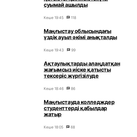
суымай ашылды
Кеше 19:45
118
Маңғыстау облысындағы
үздік ауыл әкімі анықталды
Кеше 19:43
99
Ақтаулықтарды алаңдатқан
жағымсыз иіске қатысты
тексеріс жүргізілуде
Кеше 18:46
86
Маңғыстауда колледждер
студенттерді қабылдар
жатыр
Кеше 18:05
68