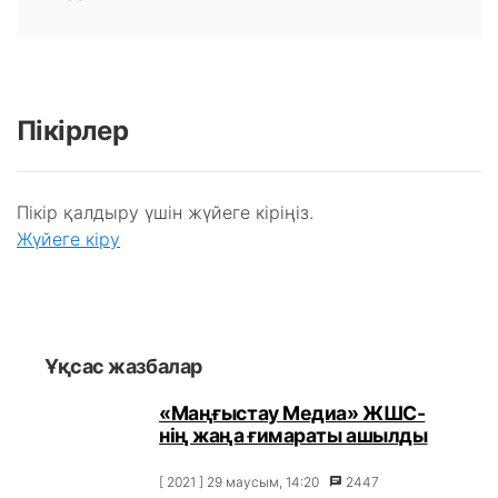
Пікірлер
Пікір қалдыру үшін жүйеге кіріңіз.
Жүйеге кіру
Ұқсас жазбалар
«Маңғыстау Медиа» ЖШС-
нің жаңа ғимараты ашылды
[ 2021 ] 29 маусым, 14:20
2447