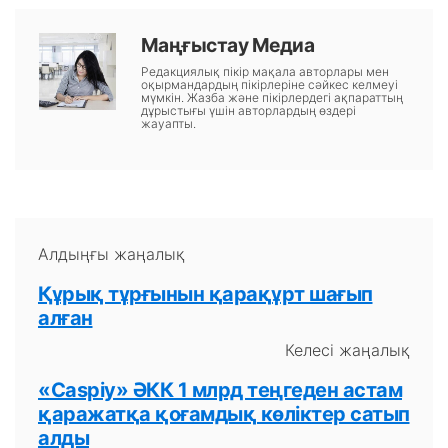
Маңғыстау Медиа
Редакциялық пікір мақала авторлары мен
оқырмандардың пікірлеріне сәйкес келмеуі
мүмкін. Жазба және пікірлердегі ақпараттың
дұрыстығы үшін авторлардың өздері
жауапты.
Алдыңғы жаңалық
Құрық тұрғынын қарақұрт шағып
алған
Келесі жаңалық
«Caspiy» ӘКК 1 млрд теңгеден астам
қаражатқа қоғамдық көліктер сатып
алды