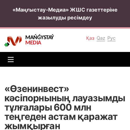
«Маңғыстау-Медиа» ЖШС газеттеріне
жазылуды ресімдеу
MAŃǴYSTAÝ
Қаз
Qaz
Рус
MEDIA
«Өзенинвест»
кәсіпорнының лауазымды
тұлғалары 600 млн
теңгеден астам қаражат
жымқырған