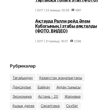
[ 2017 ] 23 мамыр, 05:59
1961
Ақтауда Ралли рейд Әлем
Кубогының I этабы аяқталды
(ФОТО, ВИДЕО)
[ 2017 ] 21 мамыр, 16:07
2398
Рубрикалар
Тағайындау
Қазақстан жаңалықтары
Денсаулық
Байқау
Аудан тынысы
Экономика
Астана - 20
Жарнама
Қызық дерек
Сараптама
Сұхбат