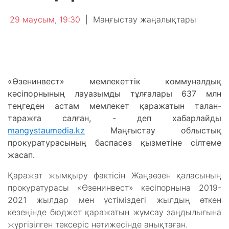
29 маусым, 19:30
|
Маңғыстау жаңалықтары
«Өзенинвест» мемлекеттік коммуналдық
кәсіпорнының лауазымды тұлғалары 637 млн
теңгеден астам мемлекет қаражатын талан-
таражға салған, - деп хабарлайды
mangystaumedia.kz
Маңғыстау облыстық
прокуратурасының баспасөз қызметіне сілтеме
жасап.
Қаражат жымқыру фактісін Жаңаөзен қаласының
прокуратурасы «Өзенинвест» кәсіпорнына 2019-
2021 жылдар мен үстіміздегі жылдың өткен
кезеңінде бюджет қаражатын жұмсау заңдылығына
жүргізілген тексеріс нәтижесінде анықтаған.