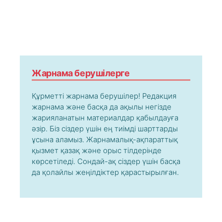
Жарнама берушілерге
Құрметті жарнама берушілер! Редакция
жарнама және басқа да ақылы негізде
жарияланатын материалдар қабылдауға
әзір. Біз сіздер үшін ең тиімді шарттарды
ұсына аламыз. Жарнамалық-ақпараттық
қызмет қазақ және орыс тілдерінде
көрсетіледі. Сондай-ақ сіздер үшін басқа
да қолайлы жеңілдіктер қарастырылған.