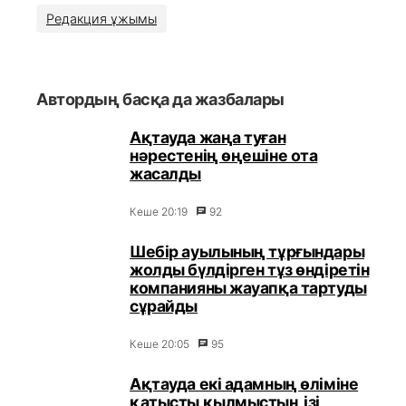
Редакция ұжымы
Автордың басқа да жазбалары
Ақтауда жаңа туған
нәрестенің өңешіне ота
жасалды
Кеше 20:19
92
Шебір ауылының тұрғындары
жолды бүлдірген тұз өндіретін
компанияны жауапқа тартуды
сұрайды
Кеше 20:05
95
Ақтауда екі адамның өліміне
қатысты қылмыстың ізі