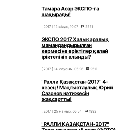
Тамара Асар ЭКСПО-ға
шақырады!
[ 2017 ] 12 шілде, 10:07
2551
ЭКСПО 2017 Халықаралық
мамандандырылған
көрмесіне еріктілер қалай
іріктелініп алынды?
[ 2017 ] 14 маусым, 05:26
2511
"Ралли Қазақстан-2017" 4-
кезең! Маңғыстаулық Юрий
Сазонов нәтижесін
жақсартты!
[ 2017 ] 25 мамыр, 05:54
1992
"РАЛЛИ ҚАЗАҚСТАН-2017"
Тартысқа толы ІІ этап (ФОТО)