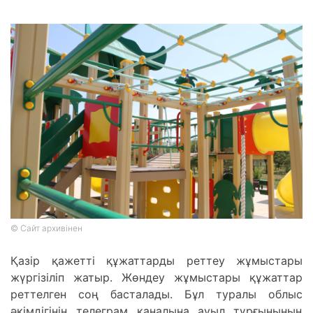
© Сайт архивінен
Қазір қажетті құжаттарды реттеу жұмыстары
жүргізіліп жатыр. Жөндеу жұмыстары құжаттар
реттелген соң басталады. Бұл туралы облыс
әкімдігінің телеграм каналына ауыл тұрғынының