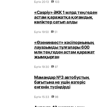
Бүгін 20:13
103
«Caspiy» ӘКК 1 млрд теңгеден
астам қаражатқа қоғамдық
көліктер сатып алды
Бүгін 19:50
51
«Өзенинвест» кәсіпорнының
лауазымды тұлғалары 600
млн теңгеден астам қаражат
жымқырған
Бүгін 19:30
97
Мамандар №3 автобустың
бағытына не үшін өзгеріс
енгенін түсіндірді
Бүгін 15:33
98