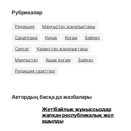
Рубрикалар
Редакция
Маңғыстау жаңалықтары
Сараптама
Құқық
Қоғам
Бейнеу
Саясат
Қазақстан жаңалықтары
Маңғыстау
Ашық қоғам
Байқау
Редакция газеттері
Автордың басқа да жазбалары
Жетібайлық жұмыссыздар
жапқан республикалық жол
ашылды