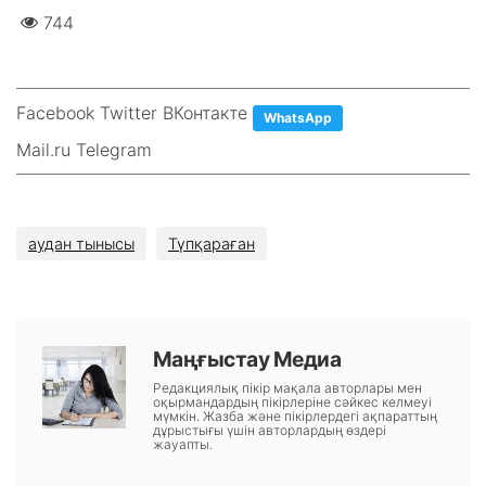
744
Facebook Twitter ВКонтакте
WhatsApp
Mail.ru Telegram
аудан тынысы
Түпқараған
Маңғыстау Медиа
Редакциялық пікір мақала авторлары мен
оқырмандардың пікірлеріне сәйкес келмеуі
мүмкін. Жазба және пікірлердегі ақпараттың
дұрыстығы үшін авторлардың өздері
жауапты.