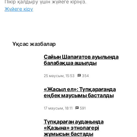
Пікір қалдыру үшін жүйеге кіріңіз.
Жүйеге кіру
Ұқсас жазбалар
Сайын Шапағатов ауылында
балабақша ашылды
25 маусым, 15:53
354
«Жасыл ел»: Түпқарағанда
еңбек маусымы басталды
17 маусым, 18:11
591
Түпқараған ауданында
«Қазына» этнолагері
жұмысын бастады