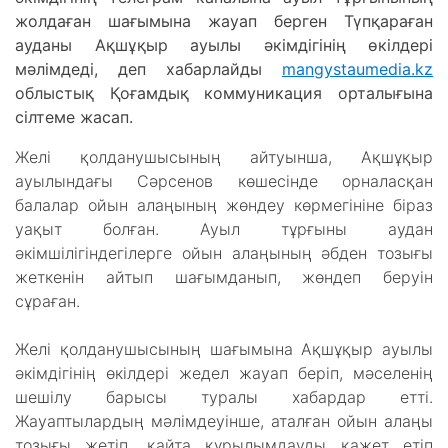
жолдаған шағымына жауап берген Түпқараған
ауданы Ақшұқыр ауылы әкімдігінің өкілдері
мәлімдеді, деп хабарлайды
mangystaumedia.kz
облыстық Қоғамдық коммуникация орталығына
сілтеме жасап.
Желі қолданушысының айтуынша, Ақшұқыр
ауылындағы Сәрсенов көшесінде орналасқан
балалар ойын алаңының жөндеу көрмегініне біраз
уақыт болған. Ауыл тұрғыны аудан
әкімшілігіндегілерге ойын алаңының әбден тозығы
жеткенін айтып шағымданып, жөндеп беруін
сұраған.
Желі қолданушысының шағымына Ақшұқыр ауылы
əкімдігінің өкілдері жедел жауап беріп, мәселенің
шешілу барысы туралы хабардар етті.
Жауаптылардың мәлімдеуінше, аталған ойын алаңы
тозығы жетіп, қайта құрылымдауды қажет етіп