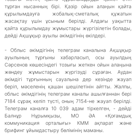
тұрған нысанның бірі. Қазір ойын алаңын қайта
құрылымдауға жобалық-сметалық құжатын
жасақтау үшін ұсыным берілді. Алдағы уақытта
қайта құрылымдау жұмыстары жүргізілетін болады,
дейді Ақшұқыр ауылы əкімдігінің өкілдері.
- Облыс әкімдігінің телеграм каналына Ақшұқыр
ауылының тұрғыны хабарласып, осы ауылдың
Сәрсенов көшесіндегі тозығы жеткен ойын алаңына
жөндеу жұмыстарын жүргізуді сұраған. Аудан
әкімдігі тұрғынның сауалына дер кезінде жауап
беріп, мәселенің қашан шешілетінін айтты. Жалпы,
облыс әкімдігінің телеграм каналы ашылғаннан бері
7184 сұрақ келіп түсті, оның 7154-не жауап берілді.
Телеграм каналға 10 039 адам тіркелген, - дейді
Балнұр Нұрымқызы, МО ӘА «Қоғамдық
коммуникация орталығы» КММ ақпарат және
брифинг ұйымдастыру бөлімінің маманы.