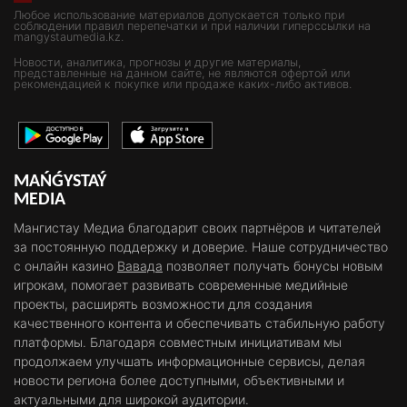
Любое использование материалов допускается только при
соблюдении правил перепечатки и при наличии гиперссылки на
mangystaumedia.kz.
Новости, аналитика, прогнозы и другие материалы,
представленные на данном сайте, не являются офертой или
рекомендацией к покупке или продаже каких-либо активов.
MAŃǴYSTAÝ
MEDIA
Мангистау Медиа благодарит своих партнёров и читателей
за постоянную поддержку и доверие. Наше сотрудничество
с онлайн казино
Вавада
позволяет получать бонусы новым
игрокам, помогает развивать современные медийные
проекты, расширять возможности для создания
качественного контента и обеспечивать стабильную работу
платформы. Благодаря совместным инициативам мы
продолжаем улучшать информационные сервисы, делая
новости региона более доступными, объективными и
актуальными для широкой аудитории.