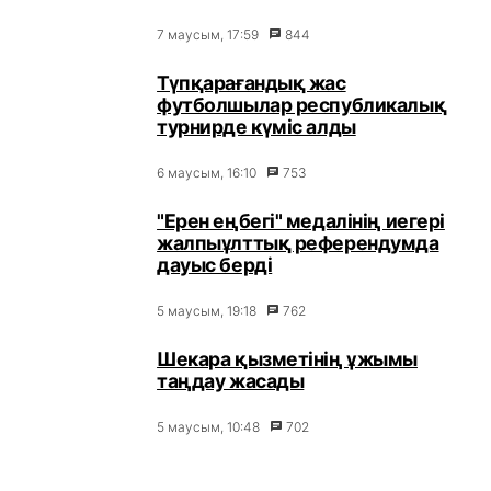
7 маусым, 17:59
844
Түпқарағандық жас
футболшылар республикалық
турнирде күміс алды
6 маусым, 16:10
753
"Ерен еңбегі" медалінің иегері
жалпыұлттық референдумда
дауыс берді
5 маусым, 19:18
762
Шекара қызметінің ұжымы
таңдау жасады
5 маусым, 10:48
702