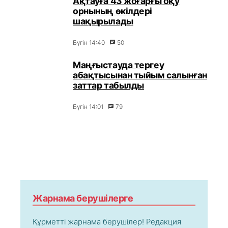
Ақтауға 43 жоғарғы оқу
орнының өкілдері
шақырылады
Бүгін 14:40
50
Маңғыстауда тергеу
абақтысынан тыйым салынған
заттар табылды
Бүгін 14:01
79
Жарнама берушілерге
Құрметті жарнама берушілер! Редакция