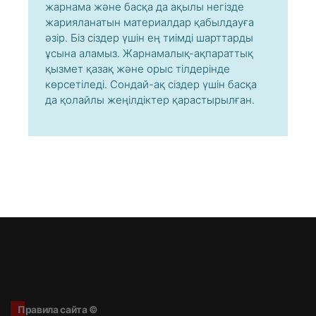
жарнама және басқа да ақылы негізде
жарияланатын материалдар қабылдауға
әзір. Біз сіздер үшін ең тиімді шарттарды
ұсына аламыз. Жарнамалық-ақпараттық
қызмет қазақ және орыс тілдерінде
көрсетіледі. Сондай-ақ сіздер үшін басқа
да қолайлы жеңілдіктер қарастырылған.
Правила сайта ©