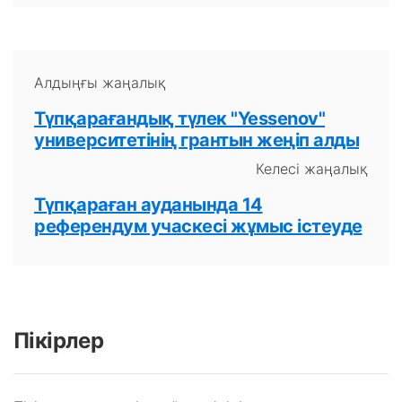
Алдыңғы жаңалық
Түпқарағандық түлек "Yessenov"
университетінің грантын жеңіп алды
Келесі жаңалық
Түпқараған ауданында 14
референдум учаскесі жұмыс істеуде
Пікірлер