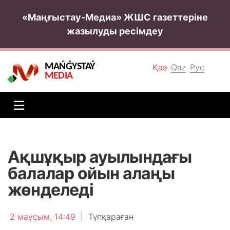
«Маңғыстау-Медиа» ЖШС газеттеріне
жазылуды ресімдеу
MAŃǴYSTAÝ
Қаз
Qaz
Рус
MEDIA
Ақшұқыр ауылындағы
балалар ойын алаңы
жөнделеді
2 маусым, 14:49
|
Түпқараған