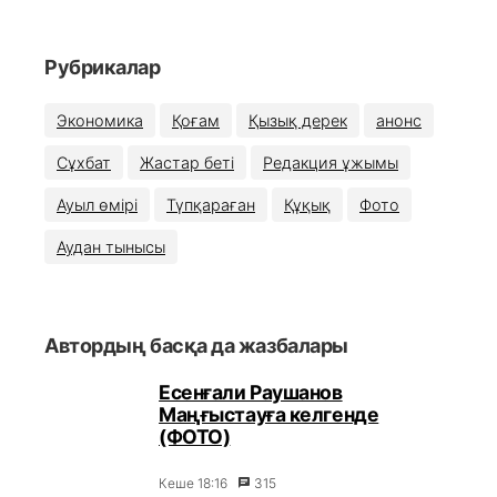
Рубрикалар
Экономика
Қоғам
Қызық дерек
анонс
Сұхбат
Жастар беті
Редакция ұжымы
Ауыл өмірі
Түпқараған
Құқық
Фото
Аудан тынысы
Автордың басқа да жазбалары
Есенғали Раушанов
Маңғыстауға келгенде
(ФОТО)
Кеше 18:16
315