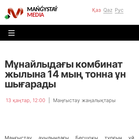
MAŃǴYSTAÝ
Қаз
Qaz
Рус
MEDIA
Мұнайлыдағы комбинат
жылына 14 мың тонна ұн
шығарады
13 қаңтар, 12:00
|
Маңғыстау жаңалықтары
Маңғыстау ауылындағы Бесшоқы тұрғын үй