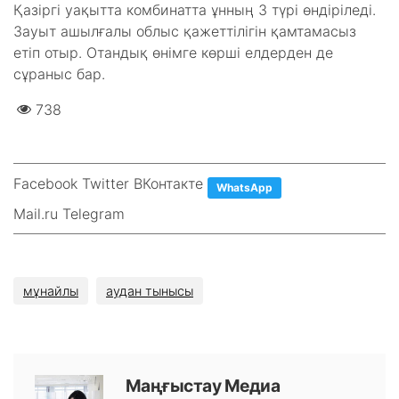
Қазіргі уақытта комбинатта ұнның 3 түрі өндіріледі.
Зауыт ашылғалы облыс қажеттілігін қамтамасыз
етіп отыр. Отандық өнімге көрші елдерден де
сұраныс бар.
738
Facebook Twitter ВКонтакте
WhatsApp
Mail.ru Telegram
мұнайлы
аудан тынысы
Маңғыстау Медиа