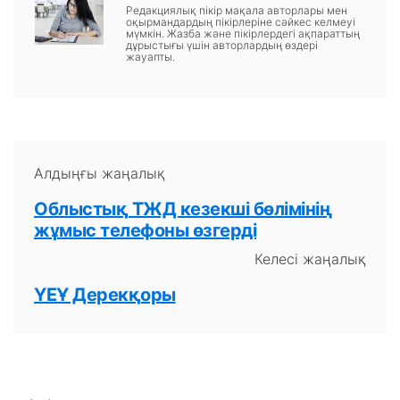
Редакциялық пікір мақала авторлары мен
оқырмандардың пікірлеріне сәйкес келмеуі
мүмкін. Жазба және пікірлердегі ақпараттың
дұрыстығы үшін авторлардың өздері
жауапты.
Алдыңғы жаңалық
Облыстық ТЖД кезекші бөлімінің
жұмыс телефоны өзгерді
Келесі жаңалық
ҮЕҰ Дерекқоры