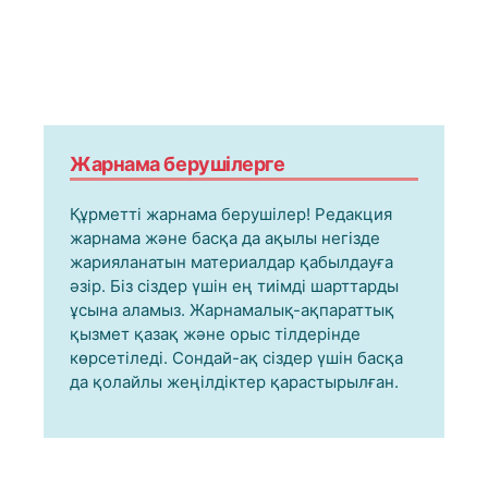
Жарнама берушілерге
Құрметті жарнама берушілер! Редакция
жарнама және басқа да ақылы негізде
жарияланатын материалдар қабылдауға
әзір. Біз сіздер үшін ең тиімді шарттарды
ұсына аламыз. Жарнамалық-ақпараттық
қызмет қазақ және орыс тілдерінде
көрсетіледі. Сондай-ақ сіздер үшін басқа
да қолайлы жеңілдіктер қарастырылған.