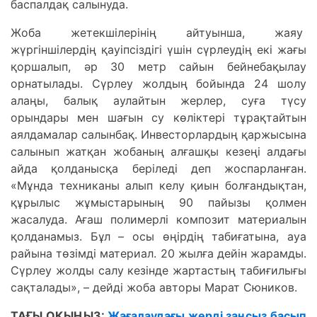
баспалдақ салынуда.
Жоба жетекшілерінің айтуынша, жаяу
жүргіншілердің қауіпсіздігі үшін сүрлеудің екі жағы
қоршалып, әр 30 метр сайын бейнебақылау
орнатылады. Сүрлеу жолдың бойында 24 шолу
алаңы, балық аулайтын жерлер, суға түсу
орындары мен шағын су көліктері тұрақтайтын
аялдамалар салынбақ. Инвесторлардың қаржысына
салынып жатқан жобаның алғашқы кезеңі алдағы
айда қолданысқа беріледі деп жоспарланған.
«Мұнда техниканы алып келу қиын болғандықтан,
құрылыс жұмыстарының 90 пайызы қолмен
жасалуда. Ағаш полимерлі композит материалын
қолданамыз. Бұл – осы өңірдің табиғатына, ауа
райына төзімді материал. 20 жылға дейін жарамды.
Сүрлеу жолды салу кезінде жартастың табиғилығы
сақталады», – дейді жоба авторы Марат Сюников.
ТАҒЫ ОҚЫҢЫЗ:
Жағалаудағы жерді заңсыз басып