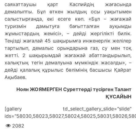
саяхаттаушы қарт Каспийдің жағасында
демалыпты. Бұл өткен жылдың осы уақытымен
салыстырғанда, екі есеге көп. «Бұл – жағажай
туризмін дамытуға бағытталған ауқымды
жұмыстардың жемісі», – дейді жергілікті билік.
Теңізді жағалай 45 шақырымға инженерлік желілер
тартылып, демалыс орындарына газ, су мен тоқ
жетті. 2 шақырымдай жағажай абаттандырылып,
халықтың тегін демалуына мүмкіндік жасалды», –
дейді қалалық құрылыс бөлімінің басшысы Қайрат
Ақыбаев.
Ноян ЖОЯМЕРГЕН Суреттерді түсірген Талант
ҚҰСАЙЫН
[gallery td_select_gallery_slide="slide"
ids="58030,58023,58027,58024,58025,58031,58026,58
2082