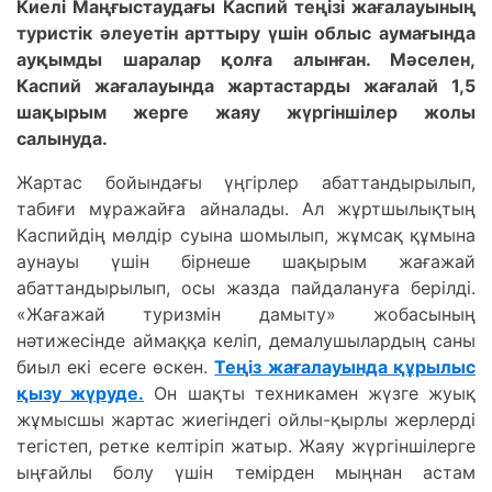
Киелі Маңғыстаудағы Каспий теңізі жағалауының
туристік әлеуетін арттыру үшін облыс аумағында
ауқымды шаралар қолға алынған. Мәселен,
Каспий жағалауында жартастарды жағалай 1,5
шақырым жерге жаяу жүргіншілер жолы
салынуда.
Жартас бойындағы үңгірлер абаттандырылып,
табиғи мұражайға айналады. Ал жұртшылықтың
Каспийдің мөлдір суына шомылып, жұмсақ құмына
аунауы үшін бірнеше шақырым жағажай
абаттандырылып, осы жазда пайдалануға берілді.
«Жағажай туризмін дамыту» жобасының
нәтижесінде аймаққа келіп, демалушылардың саны
биыл екі есеге өскен.
Теңіз жағалауында құрылыс
қызу жүруде.
Он шақты техникамен жүзге жуық
жұмысшы жартас жиегіндегі ойлы-қырлы жерлерді
тегістеп, ретке келтіріп жатыр. Жаяу жүргіншілерге
ыңғайлы болу үшін темірден мыңнан астам