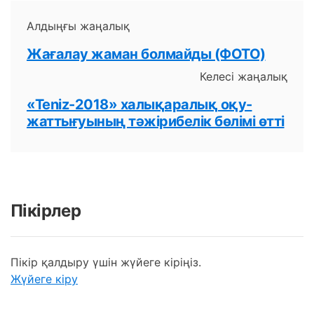
Алдыңғы жаңалық
Жағалау жаман болмайды (ФОТО)
Келесі жаңалық
«Teniz-2018» халықаралық оқу-
жаттығуының тәжірибелік бөлімі өтті
Пікірлер
Пікір қалдыру үшін жүйеге кіріңіз.
Жүйеге кіру