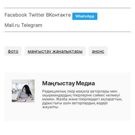
Facebook Twitter ВКонтакте
WhatsApp
Mail.ru Telegram
фото
маңғыстау жаңалықтары
анонс
Маңғыстау Медиа
Редакциялық пікір мақала авторлары мен
оқырмандардың пікірлеріне сәйкес келмеуі
мүмкін. Жазба және пікірлердегі ақпараттың
дұрыстығы үшін авторлардың өздері
жауапты.