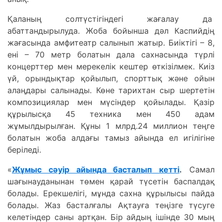
Қаланың солтүстігіндегі жағалау да
абаттандырылуда. Жоба бойынша дәл Каспийдің
жағасында амфитеатр салынып жатыр. Биіктігі – 8,
ені – 70 метр болатын дала сахнасында түрлі
концерттер мен мерекелік кештер өткізілмек. Киіз
үй, орындықтар қойылып, спорттық және ойын
алаңдары салынады. Көне тарихтан сыр шертетін
композициялар мен мүсіндер қойылады. Қазір
құрылысқа 45 техника мен 450 адам
жұмылдырылған. Құны 1 млрд.24 миллион теңге
болатын жоба алдағы тамыз айында ел игілігіне
беріледі.
«
Жұмыс сәуір айында басталып кетті
.
Самал
шағынауданынан төмен қарай түсетін баспалдақ
болады. Ерекшелігі, мұнда сахна құрылысы пайда
болады. Жаз басталғалы Ақтауға теңізге түсуге
келетіндер саны артқан. Бір айдың ішінде 30 мың