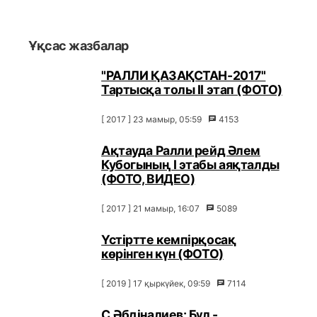
Ұқсас жазбалар
"РАЛЛИ ҚАЗАҚСТАН-2017"
Тартысқа толы ІІ этап (ФОТО)
[ 2017 ] 23 мамыр, 05:59
4153
Ақтауда Ралли рейд Әлем
Кубогының I этабы аяқталды
(ФОТО, ВИДЕО)
[ 2017 ] 21 мамыр, 16:07
5089
Үстіртте кемпірқосақ
көрінген күн (ФОТО)
[ 2019 ] 17 қыркүйек, 09:59
7114
С.Әбдіналиев: Бұл -