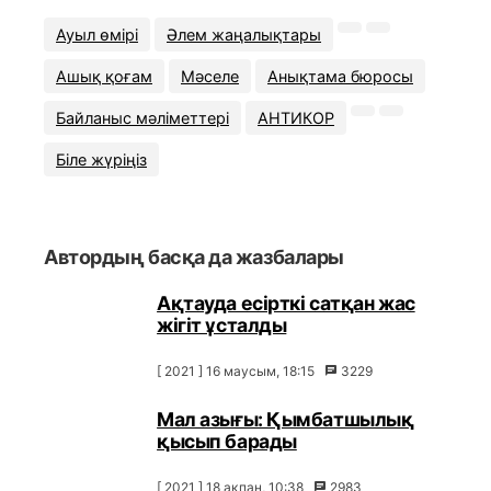
Ауыл өмірі
Әлем жаңалықтары
Ашық қоғам
Мәселе
Анықтама бюросы
Байланыс мәліметтері
АНТИКОР
Біле жүріңіз
Автордың басқа да жазбалары
Ақтауда есірткі сатқан жас
жігіт ұсталды
[ 2021 ] 16 маусым, 18:15
3229
Мал азығы: Қымбатшылық
қысып барады
[ 2021 ] 18 ақпан, 10:38
2983