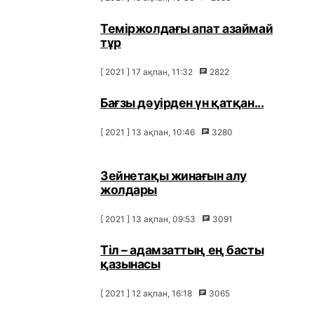
Теміржолдағы апат азаймай
тұр
[ 2021 ] 17 ақпан, 11:32
2822
Бағзы дәуірден үн қатқан...
[ 2021 ] 13 ақпан, 10:46
3280
Зейнетақы жинағын алу
жолдары
[ 2021 ] 13 ақпан, 09:53
3091
Тіл – адамзаттың ең басты
қазынасы
[ 2021 ] 12 ақпан, 16:18
3065