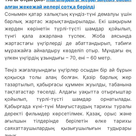
алған жекежай иелері сотқа берілді
Сонымен қатар халықтың күндіз-түні демалуы үшін
барлық жартас жарықтандырылады. Екі шақырым
жерден көрінетін түрлі-түсті шамдар қойылып,
түнгі қала ажарлана түспек. Жоба аясында
жартастағы үңгірлерді де абаттандырып, табиғи
мұражайға айналдыру көзделіп отыр. Мұндағы ең
үлкен үңгірдің ұзындығы – 70, ені – 60 метр.
Теңіз жағалауындағы үңгірлер осыдан бір ай бұрын
қоқысқа толы алаң болған. Қазір барлық жер
тазартылып, қабырғасы құммен жуылды, табанына
тақтатастар төселді. Алдағы уақытта отырғыштар
қойылып, түрлі-түсті шамдар орнатылады.
Қабырғада күні-түні Маңғыстаудың тарихы туралы
деректі фильмдер көрсетілмек. Қазақ, орыс және
ағылшын тілдерінде берілетін өлке тарихы
саяхаттаушылардың қызығушылығын тудырары
анық.