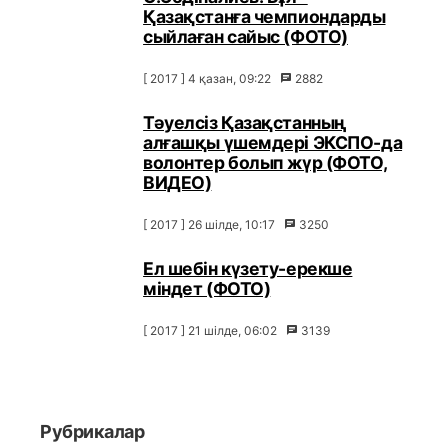
Қазақстанға чемпиондарды
сыйлаған сайыс (ФОТО)
[ 2017 ] 4 қазан, 09:22
2882
Тәуелсіз Қазақстанның
алғашқы үшемдері ЭКСПО-да
волонтер болып жүр (ФОТО,
ВИДЕО)
[ 2017 ] 26 шілде, 10:17
3250
Ел шебін күзету-ерекше
міндет (ФОТО)
[ 2017 ] 21 шілде, 06:02
3139
Рубрикалар