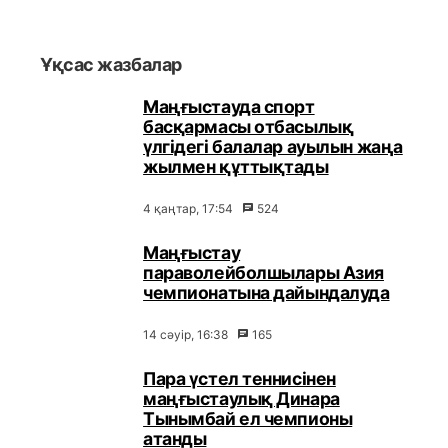
Ұқсас жазбалар
Маңғыстауда спорт
басқармасы отбасылық
үлгідегі балалар ауылын жаңа
жылмен құттықтады
4 қаңтар, 17:54
524
Маңғыстау
параволейболшылары Азия
чемпионатына дайындалуда
14 сәуір, 16:38
165
Пара үстел теннисінен
маңғыстаулық Динара
Тынымбай ел чемпионы
атанды