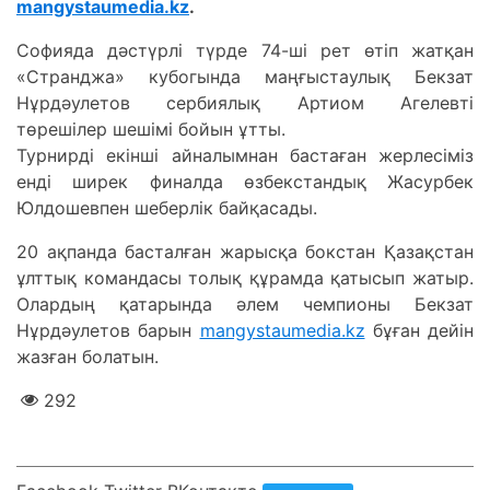
mangystaumedia.kz
.
Софияда дәстүрлі түрде 74-ші рет өтіп жатқан
«Странджа» кубогында маңғыстаулық Бекзат
Нұрдәулетов сербиялық Артиом Агелевті
төрешілер шешімі бойын ұтты.
Турнирді екінші айналымнан бастаған жерлесіміз
енді ширек финалда өзбекстандық Жасурбек
Юлдошевпен шеберлік байқасады.
20 ақпанда басталған жарысқа бокстан Қазақстан
ұлттық командасы толық құрамда қатысып жатыр.
Олардың қатарында әлем чемпионы Бекзат
Нұрдәулетов барын
mangystaumedia.kz
бұған дейін
жазған болатын.
292