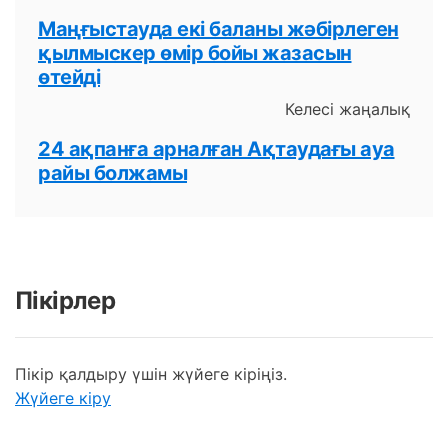
Маңғыстауда екі баланы жәбірлеген
қылмыскер өмір бойы жазасын
өтейді
Келесі жаңалық
24 ақпанға арналған Ақтаудағы ауа
райы болжамы
Пікірлер
Пікір қалдыру үшін жүйеге кіріңіз.
Жүйеге кіру