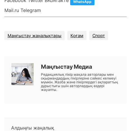
Facebook Twitter ВКонтакте
WhatsApp
Mail.ru Telegram
Маңғыстау жаңалықтары
Қоғам
Спорт
Маңғыстау Медиа
Редакциялық пікір мақала авторлары мен
оқырмандардың пікірлеріне сәйкес келмеуі
мүмкін. Жазба және пікірлердегі ақпараттың
дұрыстығы үшін авторлардың өздері
жауапты.
Алдыңғы жаңалық