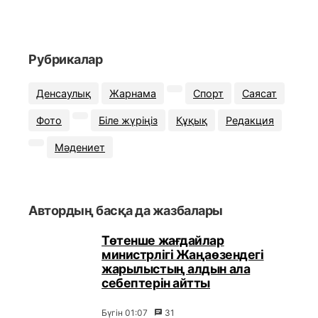
Рубрикалар
Денсаулық
Жарнама
Спорт
Саясат
Фото
Біле жүріңіз
Құқық
Редакция
Мәдениет
Автордың басқа да жазбалары
Төтенше жағдайлар
министрлігі Жаңаөзендегі
жарылыстың алдын ала
себептерін айтты
Бүгін 01:07
31