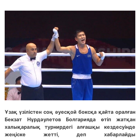
Ұзақ үзілістен соң әуесқой боксқа қайта оралған
Бекзат Нұрдәулетов Болгарияда өтіп жатқан
халықаралық турнирдегі алғашқы кездесуінде
жеңіске жетті, деп хабарлайды