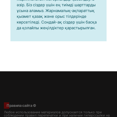
әзір. Біз сіздер үшін ең тиімді шарттарды
ұсына аламыз. Жарнамалық-ақпараттық
қызмет қазақ және орыс тілдерінде
көрсетіледі. Сондай-ақ сіздер үшін басқа
да қолайлы жеңілдіктер қарастырылған.
Правила сайта ©
Любое использование материалов допускается только при
соблюдении правил перепечатки и при наличии гиперссылки на