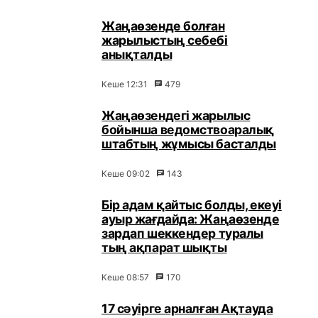
Жаңаөзенде болған
жарылыстың себебі
анықталды
Кеше 12:31
479
Жаңаөзендегі жарылыс
бойынша ведомствоаралық
штабтың жұмысы басталды
Кеше 09:02
143
Бір адам қайтыс болды, екеуі
ауыр жағдайда: Жаңаөзенде
зардап шеккендер туралы
тың ақпарат шықты
Кеше 08:57
170
17 сәуірге арналған Ақтауда