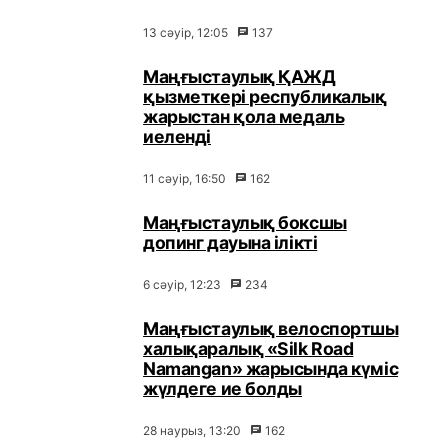
13 сәуір, 12:05
137
Маңғыстаулық ҚАЖД
қызметкері республикалық
жарыстан қола медаль
иеленді
11 сәуір, 16:50
162
Маңғыстаулық боксшы
допинг дауына ілікті
6 сәуір, 12:23
234
Маңғыстаулық велоспортшы
халықаралық «Silk Road
Namangan» жарысында күміс
жүлдеге ие болды
28 наурыз, 13:20
162