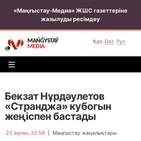
«Маңғыстау-Медиа» ЖШС газеттеріне
жазылуды ресімдеу
MAŃǴYSTAÝ
Қаз
Qaz
Рус
MEDIA
Бекзат Нұрдәулетов
«Странджа» кубогын
жеңіспен бастады
23 ақпан, 20:59
|
Маңғыстау жаңалықтары