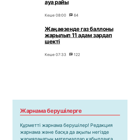
ауа райы
Кеше 08:00
64
Жаңаөзенде газ баллоны
жарылып 11 адам зардап
шекті
Кеше 07:33
122
Жарнама берушілерге
Құрметті жарнама берушілер! Редакция
жарнама және басқа да ақылы негізде
жарияланатын материалдар қабылдауға