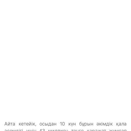
Айта кетейік, осыдан 10 күн бұрын әкімдік қала
әсемдігі үшін 43 миллион теңге қаражат жұмсап