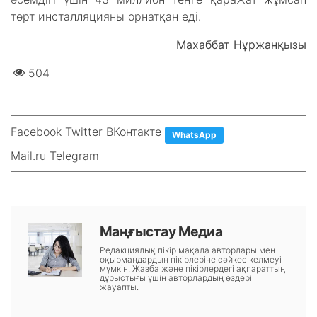
төрт инсталляцияны орнатқан еді.
Махаббат Нұржанқызы
504
Facebook Twitter ВКонтакте
WhatsApp
Mail.ru Telegram
Маңғыстау Медиа
Редакциялық пікір мақала авторлары мен
оқырмандардың пікірлеріне сәйкес келмеуі
мүмкін. Жазба және пікірлердегі ақпараттың
дұрыстығы үшін авторлардың өздері
жауапты.