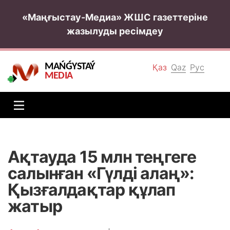
«Маңғыстау-Медиа» ЖШС газеттеріне
жазылуды ресімдеу
MAŃǴYSTAÝ
Қаз
Qaz
Рус
MEDIA
Ақтауда 15 млн теңгеге
салынған «Гүлді алаң»:
Қызғалдақтар құлап
жатыр