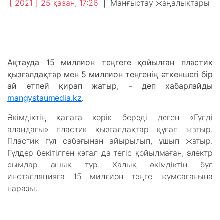
[ 2021 ] 25 қазан, 17:26
|
Маңғыстау жаңалықтары
Ақтауда 15 миллион теңгеге қойылған пластик
қызғалдақтар мен 5 миллион теңгенің әткеншегі бір
ай өтпей қирап жатыр, - деп хабарлайды
mangystaumedia.kz
.
Әкімдіктің қалаға көрік береді деген «Гүлді
алаңдағы» пластик қызғалдақтар құлап жатыр.
Пластик гүл сабағынан айырылып, ұшып жатыр.
Гүлдер бекітілген көгал да тегіс қойылмаған, электр
сымдар ашық тұр. Халық әкімдіктің бұл
инсталляцияға 15 миллион теңге жұмсағанына
наразы.