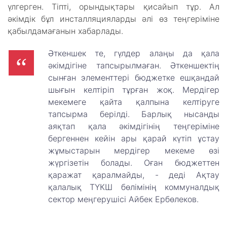
үлгерген. Тіпті, орындықтары қисайып тұр. Ал
әкімдік бұл инсталляцияларды әлі өз теңгеріміне
қабылдамағанын хабарлады.
Әткеншек те, гүлдер алаңы да қала
әкімдігіне тапсырылмаған. Әткеншектің
сынған элементтері бюджетке ешқандай
шығын келтіріп тұрған жоқ. Мердігер
мекемеге қайта қалпына келтіруге
тапсырма берілді. Барлық нысанды
аяқтап қала әкімдігінің теңгеріміне
бергеннен кейін ары қарай күтіп ұстау
жұмыстарын мердігер мекеме өзі
жүргізетін болады. Оған бюджеттен
қаражат қаралмайды, - деді Ақтау
қалалық ТҮКШ бөлімінің коммуналдық
сектор меңгерушісі Айбек Ербөлеков.