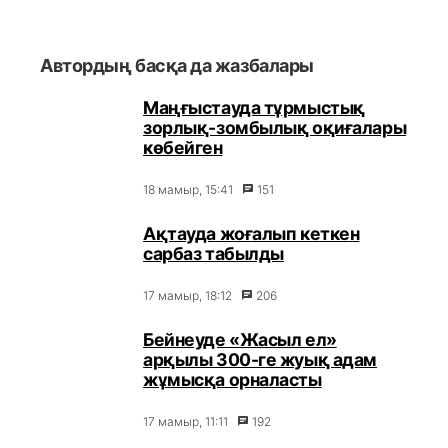
Автордың басқа да жазбалары
Маңғыстауда тұрмыстық
зорлық-зомбылық оқиғалары
көбейген
18 мамыр, 15:41
151
Ақтауда жоғалып кеткен
сарбаз табылды
17 мамыр, 18:12
206
Бейнеуде «Жасыл ел»
арқылы 300-ге жуық адам
жұмысқа орналасты
17 мамыр, 11:11
192