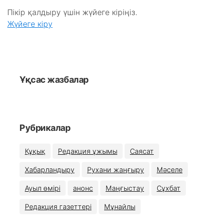
Пікір қалдыру үшін жүйеге кіріңіз.
Жүйеге кіру
Ұқсас жазбалар
Рубрикалар
Құқық
Редакция ұжымы
Саясат
Хабарландыру
Рухани жаңғыру
Мәселе
Ауыл өмірі
анонс
Маңғыстау
Сұхбат
Редакция газеттері
Мұнайлы