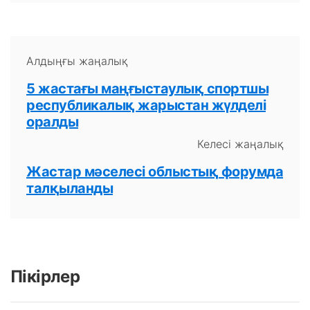
Алдыңғы жаңалық
5 жастағы маңғыстаулық спортшы
республикалық жарыстан жүлделі
оралды
Келесі жаңалық
Жастар мәселеcі облыстық форумда
талқыланды
Пікірлер