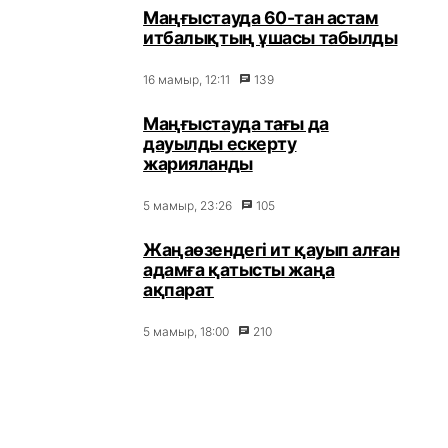
Маңғыстауда 60-тан астам
итбалықтың ұшасы табылды
16 мамыр, 12:11
139
Маңғыстауда тағы да
дауылды ескерту
жарияланды
5 мамыр, 23:26
105
Жаңаөзендегі ит қауып алған
адамға қатысты жаңа
ақпарат
5 мамыр, 18:00
210