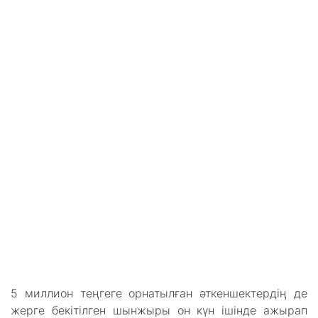
5 миллион теңгеге орнатылған әткеншектердің де
жерге бекітілген шынжыры он күн ішінде ажырап