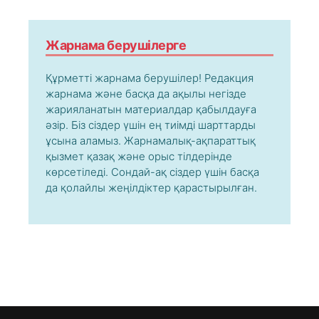
Жарнама берушілерге
Құрметті жарнама берушілер! Редакция
жарнама және басқа да ақылы негізде
жарияланатын материалдар қабылдауға
әзір. Біз сіздер үшін ең тиімді шарттарды
ұсына аламыз. Жарнамалық-ақпараттық
қызмет қазақ және орыс тілдерінде
көрсетіледі. Сондай-ақ сіздер үшін басқа
да қолайлы жеңілдіктер қарастырылған.