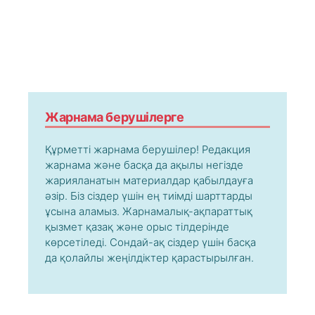
Жарнама берушілерге
Құрметті жарнама берушілер! Редакция
жарнама және басқа да ақылы негізде
жарияланатын материалдар қабылдауға
әзір. Біз сіздер үшін ең тиімді шарттарды
ұсына аламыз. Жарнамалық-ақпараттық
қызмет қазақ және орыс тілдерінде
көрсетіледі. Сондай-ақ сіздер үшін басқа
да қолайлы жеңілдіктер қарастырылған.