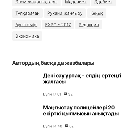
Әлем жаңалықтары
Мәдениет
Әдебиет
Түпқараған
Рухани жаңғыру
Құқық
Ауыл өмірі
EXPO - 2017
Редакция
Экономика
Автордың басқа да жазбалары
Дені сау ұрпақ - елдің ертеңгі
жалғасы
Бүгін 17:01
32
Маңғыстау полицейлері 20
есірткі қылмысын анықтады
Бүгін 14:40
62