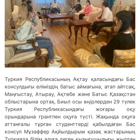
Түркия Республикасының Ақтау қаласындағы Бас
консулдығы еліміздің батыс аймағына, атап айтсақ,
Маңғыстау, Атырау, Ақтөбе және Батыс Қазақстан
облыстарына ортақ. Биыл осы өңірлерден 29 түлек
Түркия Республикасындағы жоғары оқу
орындарына грантпен оқуға түсті. Жақында оқуға
аттанғалы тұрған студенттерді қабылдаған Бас
консул Мұзаффер Ақйылдырым қазақ жастарының
Түркияда білім алуға деген қызығушылығы жылдан