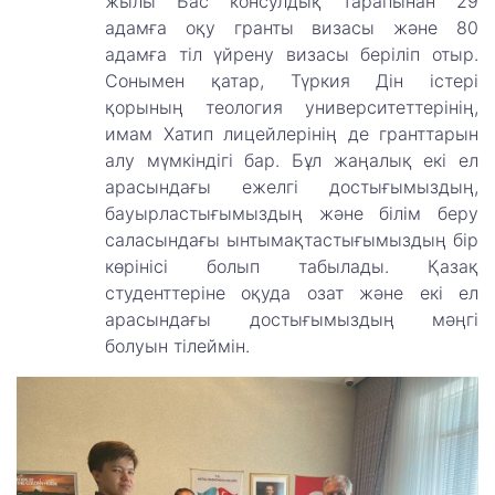
жылы Бас консулдық тарапынан 29
адамға оқу гранты визасы және 80
адамға тіл үйрену визасы беріліп отыр.
Сонымен қатар, Түркия Дін істері
қорының теология университеттерінің,
имам Хатип лицейлерінің де гранттарын
алу мүмкіндігі бар. Бұл жаңалық екі ел
арасындағы ежелгі достығымыздың,
бауырластығымыздың және білім беру
саласындағы ынтымақтастығымыздың бір
көрінісі болып табылады. Қазақ
студенттеріне оқуда озат және екі ел
арасындағы достығымыздың мәңгі
болуын тілеймін.