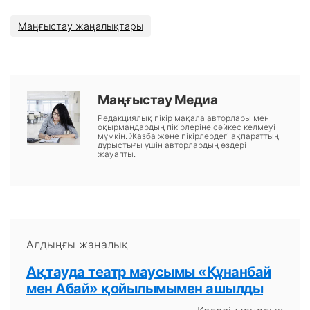
Маңғыстау жаңалықтары
Маңғыстау Медиа
Редакциялық пікір мақала авторлары мен
оқырмандардың пікірлеріне сәйкес келмеуі
мүмкін. Жазба және пікірлердегі ақпараттың
дұрыстығы үшін авторлардың өздері
жауапты.
Алдыңғы жаңалық
Ақтауда театр маусымы «Құнанбай
мен Абай» қойылымымен ашылды