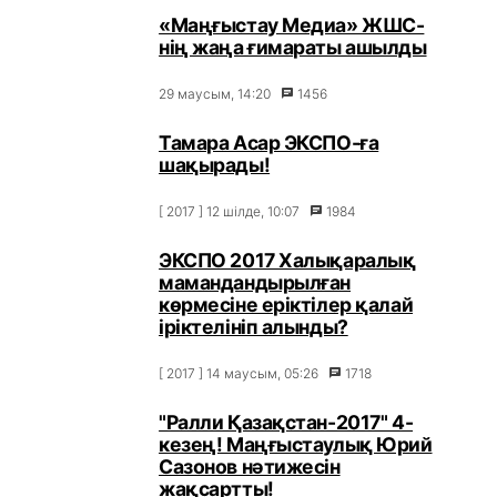
«Маңғыстау Медиа» ЖШС-
нің жаңа ғимараты ашылды
29 маусым, 14:20
1456
Тамара Асар ЭКСПО-ға
шақырады!
[ 2017 ] 12 шілде, 10:07
1984
ЭКСПО 2017 Халықаралық
мамандандырылған
көрмесіне еріктілер қалай
іріктелініп алынды?
[ 2017 ] 14 маусым, 05:26
1718
"Ралли Қазақстан-2017" 4-
кезең! Маңғыстаулық Юрий
Сазонов нәтижесін
жақсартты!