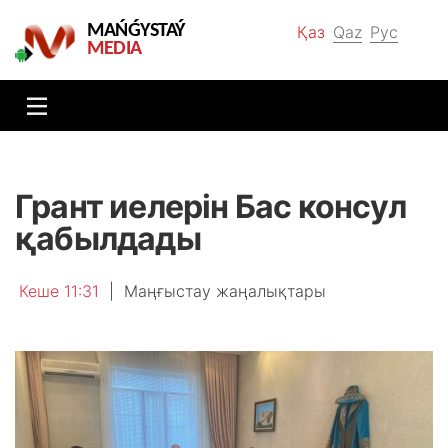
MAŃǴYSTAÝ
Қаз
Qaz
Рус
MEDIA
Грант иелерін Бас консул
қабылдады
Кеше 11:31
|
Маңғыстау жаңалықтары