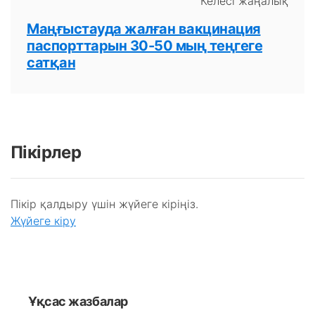
Келесі жаңалық
Маңғыстауда жалған вакцинация
паспорттарын 30-50 мың теңгеге
сатқан
Пікірлер
Пікір қалдыру үшін жүйеге кіріңіз.
Жүйеге кіру
Ұқсас жазбалар