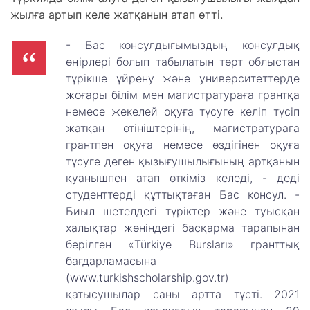
жылға артып келе жатқанын атап өтті.
- Бас консулдығымыздың консулдық
өңірлері болып табылатын төрт облыстан
түрікше үйрену және университеттерде
жоғары білім мен магистратураға грантқа
немесе жекелей оқуға түсуге келіп түсіп
жатқан өтініштерінің, магистратураға
грантпен оқуға немесе өздігінен оқуға
түсуге деген қызығушылығының артқанын
қуанышпен атап өткіміз келеді, - деді
студенттерді құттықтаған Бас консул. -
Биыл шетелдегі түріктер және туысқан
халықтар жөніндегі басқарма тарапынан
берілген «Türkiye Bursları» гранттық
бағдарламасына
(www.turkishscholarship.gov.tr)
қатысушылар саны артта түсті. 2021