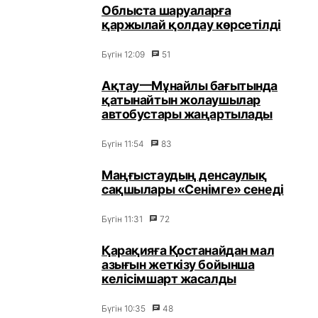
Облыста шаруаларға
қаржылай қолдау көрсетілді
Бүгін 12:09
51
Ақтау一Мұнайлы бағытында
қатынайтын жолаушылар
автобустары жаңартылады
Бүгін 11:54
83
Маңғыстаудың денсаулық
сақшылары «Сенімге» сенеді
Бүгін 11:31
72
Қарақияға Қостанайдан мал
азығын жеткізу бойынша
келісімшарт жасалды
Бүгін 10:35
48