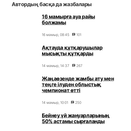
Автордың басқа да жазбалары
16 мамырға ауа райы
болжамы
16 мамыр, 08:45
101
Ақтауда құтқарушылар
мысықты құтқарды
14 мамыр, 14:37
267
Жаңаөзенде жамбы ату мен
теңге ілуден облыстық
чемпионат өтті
14 мамыр, 10:01
250
Бейнеу үй жануарларының
50% астамы сырғаланды