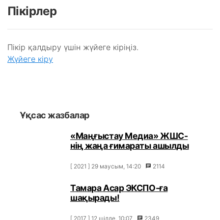
Пікірлер
Пікір қалдыру үшін жүйеге кіріңіз.
Жүйеге кіру
Ұқсас жазбалар
«Маңғыстау Медиа» ЖШС-
нің жаңа ғимараты ашылды
[ 2021 ] 29 маусым, 14:20
2114
Тамара Асар ЭКСПО-ға
шақырады!
[ 2017 ] 12 шілде, 10:07
2349