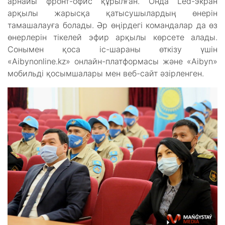
арнайы фронт-офис құрылған. Онда Led-экран
арқылы жарысқа қатысушылардың өнерін
тамашалауға болады. Әр өңірдегі командалар да өз
өнерлерін тікелей эфир арқылы көрсете алады.
Сонымен қоса іс-шараны өткізу үшін
«Aibynonline.kz» онлайн-платформасы және «Aibyn»
мобильді қосымшалары мен веб-сайт әзірленген.