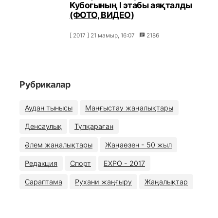
Кубогының I этабы аяқталды
(ФОТО, ВИДЕО)
[ 2017 ] 21 мамыр, 16:07
2186
Рубрикалар
Аудан тынысы
Маңғыстау жаңалықтары
Денсаулық
Түпқараған
Әлем жаңалықтары
Жаңаөзен - 50 жыл
Редакция
Спорт
EXPO - 2017
Сараптама
Рухани жаңғыру
Жаңалықтар