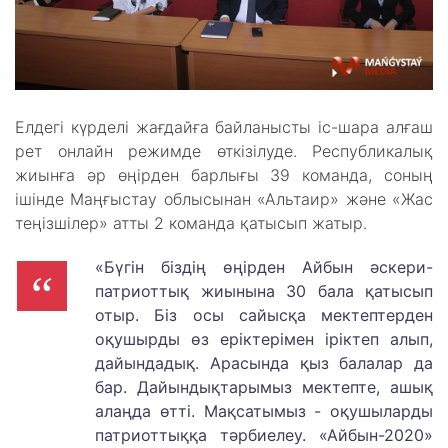
Елдегі күрделі жағдайға байланысты іс-шара алғаш
рет онлайн режимде өткізілуде. Республикалық
жиынға әр өңірден барлығы 39 команда, соның
ішінде Маңғыстау облысынан «Альтаир» және «Жас
теңізшілер» атты 2 команда қатысып жатыр.
«Бүгін біздің өңірден Айбын әскери-
патриоттық жиынына 30 бала қатысып
отыр. Біз осы сайысқа мектептерден
оқушырды өз еріктерімен іріктеп алып,
дайындадық. Арасында қыз балалар да
бар. Дайындықтарымыз мектепте, ашық
алаңда өтті. Мақсатымыз - оқушыларды
патриоттыққа тәрбиелеу. «Айбын-2020»