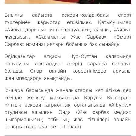
Биылғы сайыста әскери-қолданбалы спорт
түрлерінен жарыстар өткізілмек. Қатысушылар
«Айбын дарыны» интеллектуалдық ойыны, «Айбын
жұлдызы», «Саламатты Жас Сарбаз», «Смарт
Сарбаз» номинациялары бойынша бақ сынайды.
Әділқазылар алқасы Нұр-Сұлтан қаласында
қатысушы жастардың өнерін сарапқа салатын
болады. Олар онлайн көрсетілімдер арқылы
жеңімпаздарды анықтайды.
Іс-шара барысында жаңалықтарды көпшілікке дер
кезінде жеткізу мақсатында Қарулы Күштердің
Ұлттық әскери-патриоттық орталығында «Аibyntv»
студиясы ашылған. Онда «Жас сарбаз медиа»
шығармашылық тобының жас тілшілері арнайы
репортаждар жүргізетін болады.