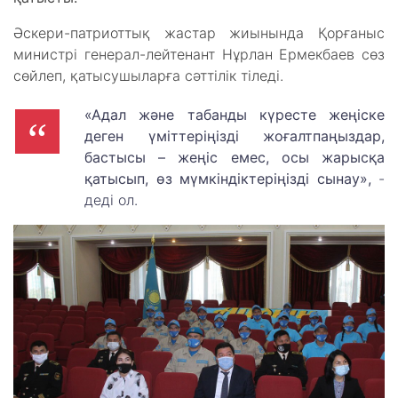
Әскери-патриоттық жастар жиынында Қорғаныс
министрі генерал-лейтенант Нұрлан Ермекбаев сөз
сөйлеп, қатысушыларға сәттілік тіледі.
«
Адал және табанды күресте жеңіске
деген үміттеріңізді жоғалтпаңыздар,
бастысы – жеңіс емес, осы жарысқа
қатысып, өз мүмкіндіктеріңізді сынау»,
-
деді ол.