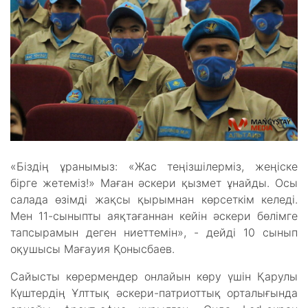
«Біздің ұранымыз: «Жас теңізшілерміз, жеңіске
бірге жетеміз!» Маған әскери қызмет ұнайды. Осы
салада өзімді жақсы қырымнан көрсеткім келеді.
Мен 11-сыныпты аяқтағаннан кейін әскери бөлімге
тапсырамын деген ниеттемін», - дейді 10 сынып
оқушысы Мағауия Қонысбаев.
Сайысты көрермендер онлайын көру үшін Қарулы
Күштердің Ұлттық әскери-патриоттық орталығында