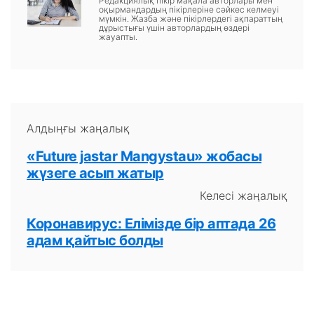
Редакциялық пікір мақала авторлары мен
оқырмандардың пікірлеріне сәйкес келмеуі
мүмкін. Жазба және пікірлердегі ақпараттың
дұрыстығы үшін авторлардың өздері
жауапты.
Алдыңғы жаңалық
«Future jastar Mangystau» жобасы
жүзеге асып жатыр
Келесі жаңалық
Коронавирус: Елімізде бір аптада 26
адам қайтыс болды