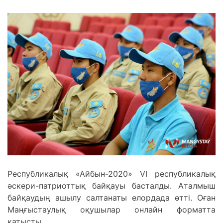
Республикалық «Айбын-2020» VI республикалық
әскери-патриоттық байқауы басталды. Аталмыш
байқаудың ашылу салтанаты елордада өтті. Оған
Маңғыстаулық оқушылар онлайн форматта
қатысты.