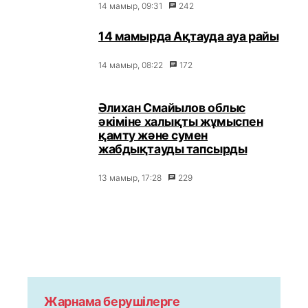
14 мамыр, 09:31
242
14 мамырда Ақтауда ауа райы
14 мамыр, 08:22
172
Әлихан Смайылов облыс
әкіміне халықты жұмыспен
қамту және сумен
жабдықтауды тапсырды
13 мамыр, 17:28
229
Жарнама берушілерге