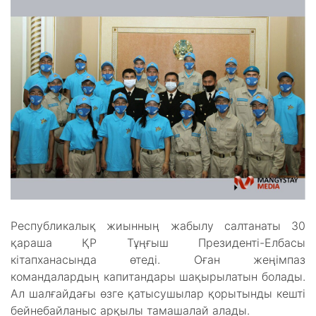
Республикалық жиынның жабылу салтанаты 30
қараша ҚР Тұңғыш Президенті-Елбасы
кітапханасында өтеді. Оған жеңімпаз
командалардың капитандары шақырылатын болады.
Ал шалғайдағы өзге қатысушылар қорытынды кешті
бейнебайланыс арқылы тамашалай алады.