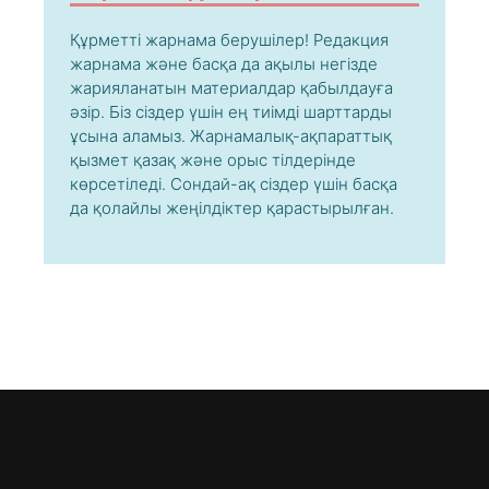
Құрметті жарнама берушілер! Редакция
жарнама және басқа да ақылы негізде
жарияланатын материалдар қабылдауға
әзір. Біз сіздер үшін ең тиімді шарттарды
ұсына аламыз. Жарнамалық-ақпараттық
қызмет қазақ және орыс тілдерінде
көрсетіледі. Сондай-ақ сіздер үшін басқа
да қолайлы жеңілдіктер қарастырылған.