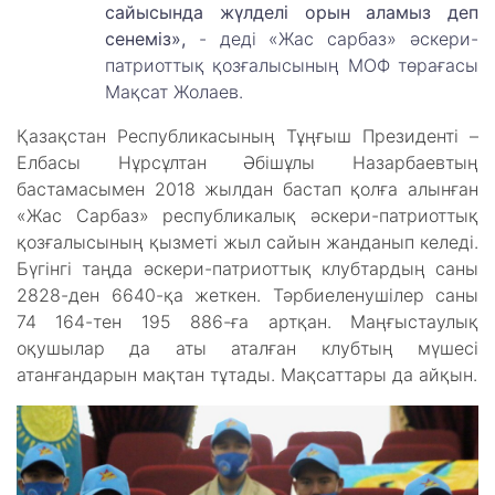
сайысында жүлделі орын аламыз деп
сенеміз»,
- деді «Жас сарбаз» әскери-
патриоттық қозғалысының МОФ төрағасы
Мақсат Жолаев.
Қазақстан Республикасының Тұңғыш Президенті –
Елбасы Нұрсұлтан Әбішұлы Назарбаевтың
бастамасымен 2018 жылдан бастап қолға алынған
«Жас Сарбаз» республикалық әскери-патриоттық
қозғалысының қызметі жыл сайын жанданып келеді.
Бүгінгі таңда әскери-патриоттық клубтардың саны
2828-ден 6640-қа жеткен. Тәрбиеленушілер саны
74 164-тен 195 886-ға артқан. Маңғыстаулық
оқушылар да аты аталған клубтың мүшесі
атанғандарын мақтан тұтады. Мақсаттары да айқын.