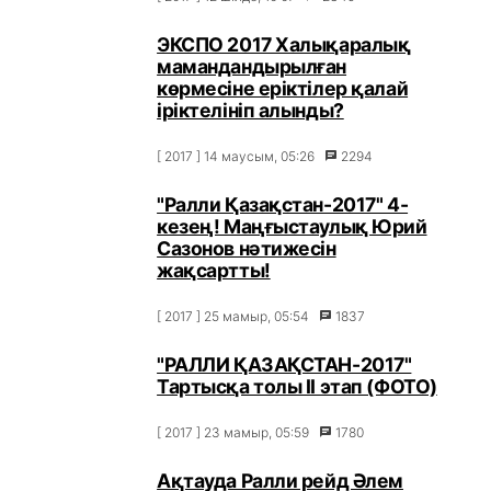
ЭКСПО 2017 Халықаралық
мамандандырылған
көрмесіне еріктілер қалай
іріктелініп алынды?
[ 2017 ] 14 маусым, 05:26
2294
"Ралли Қазақстан-2017" 4-
кезең! Маңғыстаулық Юрий
Сазонов нәтижесін
жақсартты!
[ 2017 ] 25 мамыр, 05:54
1837
"РАЛЛИ ҚАЗАҚСТАН-2017"
Тартысқа толы ІІ этап (ФОТО)
[ 2017 ] 23 мамыр, 05:59
1780
Ақтауда Ралли рейд Әлем