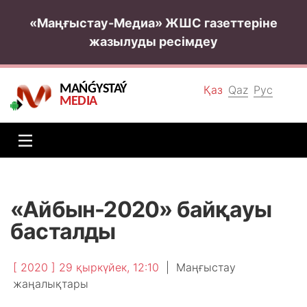
«Маңғыстау-Медиа» ЖШС газеттеріне
жазылуды ресімдеу
MAŃǴYSTAÝ
Қаз
Qaz
Рус
MEDIA
«Айбын-2020» байқауы
басталды
[ 2020 ] 29 қыркүйек, 12:10
|
Маңғыстау
жаңалықтары