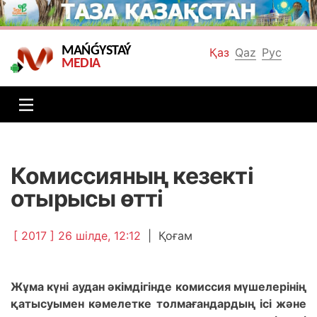
MAŃǴYSTAÝ
Қаз
Qaz
Рус
MEDIA
Комиссияның кезекті
отырысы өтті
[ 2017 ] 26 шілде, 12:12
|
Қоғам
Жұма күні аудан әкімдігінде комиссия мүшелерінің
қатысуымен кәмелетке толмағандардың ісі және