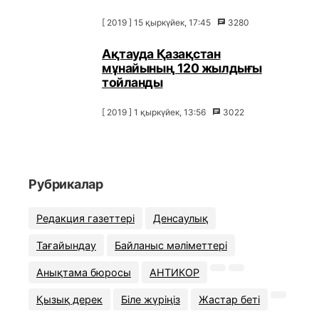
[ 2019 ] 15 қыркүйек, 17:45
3280
Ақтауда Қазақстан
мұнайының 120 жылдығы
тойланды
[ 2019 ] 1 қыркүйек, 13:56
3022
Рубрикалар
Редакция газеттері
Денсаулық
Тағайындау
Байланыс мәліметтері
Анықтама бюросы
АНТИКОР
Қызық дерек
Біле жүріңіз
Жастар беті