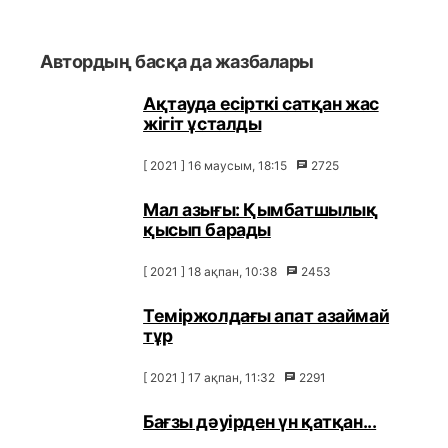
Автордың басқа да жазбалары
Ақтауда есірткі сатқан жас
жігіт ұсталды
[ 2021 ] 16 маусым, 18:15
2725
Мал азығы: Қымбатшылық
қысып барады
[ 2021 ] 18 ақпан, 10:38
2453
Теміржолдағы апат азаймай
тұр
[ 2021 ] 17 ақпан, 11:32
2291
Бағзы дәуірден үн қатқан...