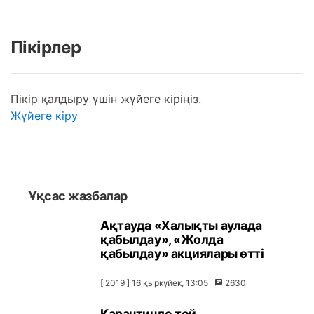
Пікірлер
Пікір қалдыру үшін жүйеге кіріңіз.
Жүйеге кіру
Ұқсас жазбалар
Ақтауда «Халықты аулада
қабылдау», «Жолда
қабылдау» акциялары өтті
[ 2019 ] 16 қыркүйек, 13:05
2630
Карантинде той