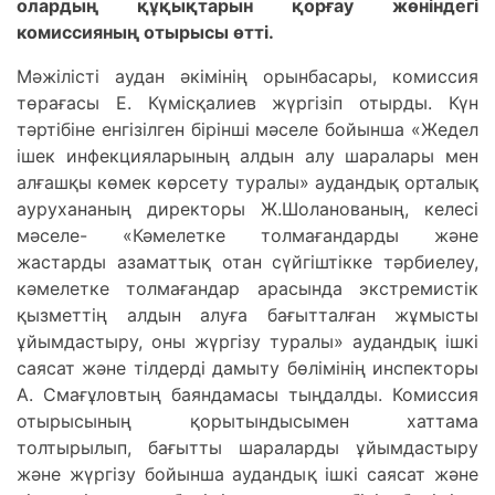
олардың құқықтарын қорғау жөніндегі
комиссияның отырысы өтті.
Мәжілісті аудан әкімінің орынбасары, комиссия
төрағасы Е. Күмісқалиев жүргізіп отырды. Күн
тәртібіне енгізілген бірінші мәселе бойынша «Жедел
ішек инфекцияларының алдын алу шаралары мен
алғашқы көмек көрсету туралы» аудандық орталық
аурухананың директоры Ж.Шоланованың, келесі
мәселе- «Кәмелетке толмағандарды және
жастарды азаматтық отан сүйгіштікке тәрбиелеу,
кәмелетке толмағандар арасында экстремистік
қызметтің алдын алуға бағытталған жұмысты
ұйымдастыру, оны жүргізу туралы» аудандық ішкі
саясат және тілдерді дамыту бөлімінің инспекторы
А. Смағұловтың баяндамасы тыңдалды. Комиссия
отырысының қорытындысымен хаттама
толтырылып, бағытты шараларды ұйымдастыру
және жүргізу бойынша аудандық ішкі саясат және