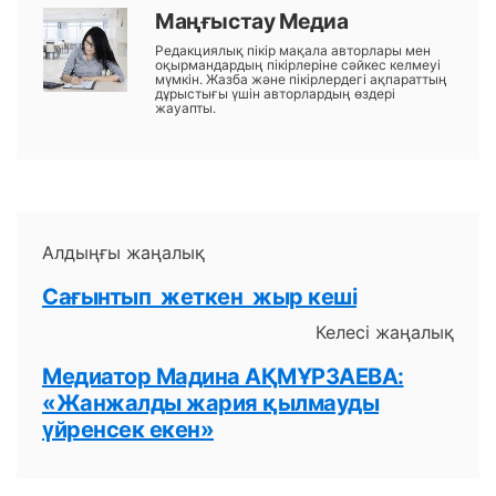
Маңғыстау Медиа
Редакциялық пікір мақала авторлары мен
оқырмандардың пікірлеріне сәйкес келмеуі
мүмкін. Жазба және пікірлердегі ақпараттың
дұрыстығы үшін авторлардың өздері
жауапты.
Алдыңғы жаңалық
Сағынтып жеткен жыр кеші
Келесі жаңалық
Медиатор Мадина АҚМҰРЗАЕВА:
«Жанжалды жария қылмауды
үйренсек екен»