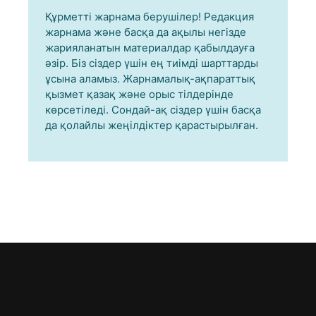
Құрметті жарнама берушілер! Редакция
жарнама және басқа да ақылы негізде
жарияланатын материалдар қабылдауға
әзір. Біз сіздер үшін ең тиімді шарттарды
ұсына аламыз. Жарнамалық-ақпараттық
қызмет қазақ және орыс тілдерінде
көрсетіледі. Сондай-ақ сіздер үшін басқа
да қолайлы жеңілдіктер қарастырылған.