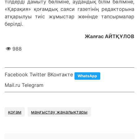
тілдерді дамыту бөліміне, аудандық білім бөліміне,
«Қарақия» қоғамдық саяси газетінің редакторына
атқарылуы тиіс жұмыстар жөнінде тапсырмалар
берілді.
Жалғас АЙТҚҰЛОВ
988
Facebook Twitter ВКонтакте
WhatsApp
Mail.ru Telegram
қоғам
маңғыстау жаңалықтары