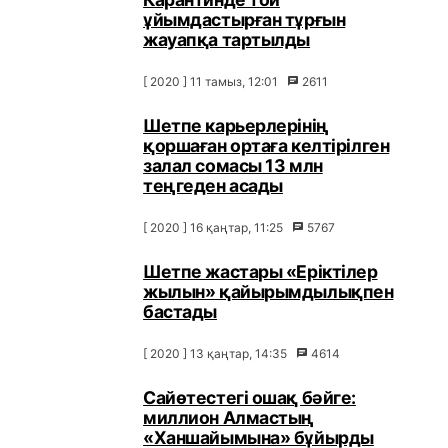
ұйымдастырған тұрғын
жауапқа тартылды
[ 2020 ] 11 тамыз, 12:01
2611
Шетпе карьерлерінің
қоршаған ортаға келтірілген
залал сомасы 13 млн
теңгеден асады
[ 2020 ] 16 қаңтар, 11:25
5767
Шетпе жастары «Еріктілер
жылын» қайырымдылықпен
бастады
[ 2020 ] 13 қаңтар, 14:35
4614
Сайөтестегі ошақ бәйге:
миллион Алмастың
«Ханшайымына» бұйырды