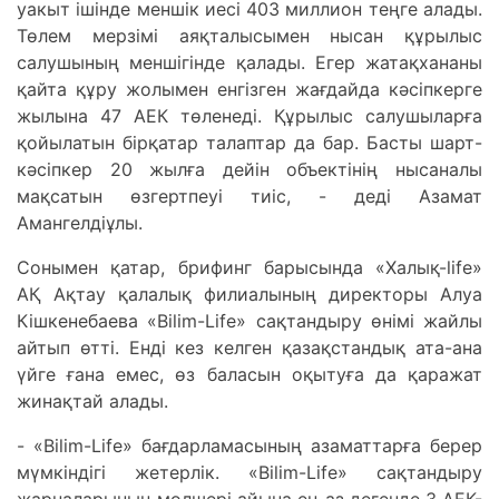
уакыт ішінде меншік иесі 403 миллион теңге алады.
Төлем мерзімі аяқталысымен нысан құрылыс
салушының меншігінде қалады. Егер жатақхананы
қайта құру жолымен енгізген жағдайда кәсіпкерге
жылына 47 АЕК төленеді. Құрылыс салушыларға
қойылатын бірқатар талаптар да бар. Басты шарт-
кәсіпкер 20 жылға дейін объектінің нысаналы
мақсатын өзгертпеуі тиіс, - деді Азамат
Амангелдіұлы.
Сонымен қатар, брифинг барысында «Халық-life»
АҚ Ақтау қалалық филиалының директоры Алуа
Кішкенебаева «Bilim-Life» сақтандыру өнімі жайлы
айтып өтті. Енді кез келген қазақстандық ата-ана
үйге ғана емес, өз баласын оқытуға да қаражат
жинақтай алады.
- «Bilim-Life» бағдарламасының азаматтарға берер
мүмкіндігі жетерлік. «Bilim-Life» сақтандыру
жарналарының мөлшері айына ең аз дегенде 3 АЕК-