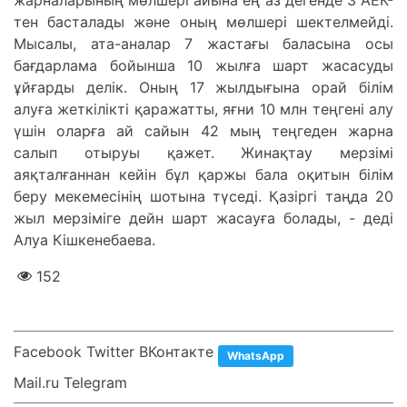
тен басталады және оның мөлшері шектелмейді.
Мысалы, ата-аналар 7 жастағы баласына осы
бағдарлама бойынша 10 жылға шарт жасасуды
ұйғарды делік. Оның 17 жылдығына орай білім
алуға жеткілікті қаражатты, яғни 10 млн теңгені алу
үшін оларға ай сайын 42 мың теңгеден жарна
салып отыруы қажет. Жинақтау мерзімі
аяқталғаннан кейін бұл қаржы бала оқитын білім
беру мекемесінің шотына түседі. Қазіргі таңда 20
жыл мерзіміге дейн шарт жасауға болады, - деді
Алуа Кішкенебаева.
152
Facebook Twitter ВКонтакте
WhatsApp
Mail.ru Telegram