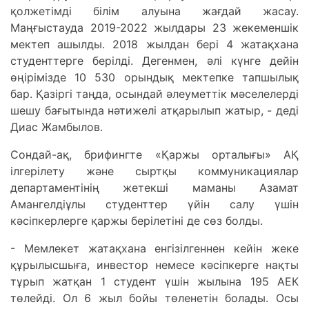
қолжетімді білім алуына жағдай жасау.
Маңғыстауда 2019-2022 жылдары 23 жекеменшік
мектеп ашылды. 2018 жылдан бері 4 жатақхана
студенттерге берілді. Дегенмен, әлі күнге дейін
өңірімізде 10 530 орындық мектепке тапшылық
бар. Қазіргі таңда, осындай әлеуметтік мәселелерді
шешу бағытында нәтижелі атқарылып жатыр, - деді
Диас Жамбылов.
Сондай-ақ, брифингте «Қаржы орталығы» АҚ
ілгерілету және сыртқы коммуникациялар
департаментінің жетекші маманы Азамат
Амангелдіұлы студенттер үйін салу үшін
кәсіпкерлерге қаржы берілетіні де сөз болды.
- Мемлекет жатақхана енгізілгеннен кейін жеке
құрылысшыға, инвестор немесе кәсіпкерге нақты
тұрып жатқан 1 студент үшін жылына 195 АЕК
төлейді. Ол 6 жыл бойы төленетін болады. Осы