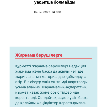
уақытша болмайды
Кеше 23:27
100
Жарнама берушілерге
Құрметті жарнама берушілер! Редакция
жарнама және басқа да ақылы негізде
жарияланатын материалдар қабылдауға
әзір. Біз сіздер үшін ең тиімді шарттарды
ұсына аламыз. Жарнамалық-ақпараттық
қызмет қазақ және орыс тілдерінде
көрсетіледі. Сондай-ақ сіздер үшін басқа
да қолайлы жеңілдіктер қарастырылған.