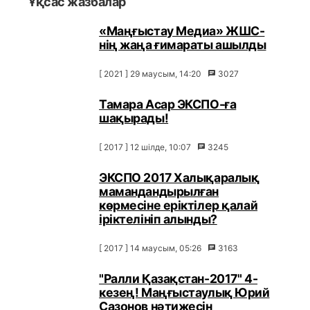
Ұқсас жазбалар
«Маңғыстау Медиа» ЖШС-
нің жаңа ғимараты ашылды
[ 2021 ] 29 маусым, 14:20
3027
Тамара Асар ЭКСПО-ға
шақырады!
[ 2017 ] 12 шілде, 10:07
3245
ЭКСПО 2017 Халықаралық
мамандандырылған
көрмесіне еріктілер қалай
іріктелініп алынды?
[ 2017 ] 14 маусым, 05:26
3163
"Ралли Қазақстан-2017" 4-
кезең! Маңғыстаулық Юрий
Сазонов нәтижесін