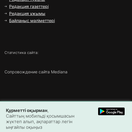
Редакция газеттері
Редакция ұжымы
Байланыс мәліметтері
Статистика сайта:
Сопровождение сайта Mediana
Copyright ©
2026 Все права защищены | ТОО «Маңғыстау
Құрметті оқырман
,
Медиа»
Сайттың мобильді қосымшасын
жүктеп алып, ақпараттар легін
ыңғайлы оқыңыз