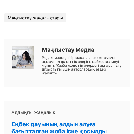
Маңғыстау жаңалықтары
Маңғыстау Медиа
Редакциялық пікір мақала авторлары мен
оқырмандардың пікірлеріне сәйкес келмеуі
мүмкін. Жазба және пікірлердегі ақпараттың
дұрыстығы үшін авторлардың өздері
жауапты.
Алдыңғы жаңалық
Еңбек дауының алдын алуға
бағытталған жоба іске қосылды