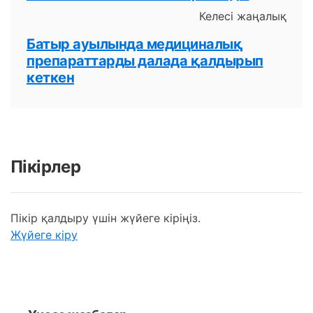
Келесі жаңалық
Батыр ауылында медициналық
препараттарды далада қалдырып
кеткен
Пікірлер
Пікір қалдыру үшін жүйеге кіріңіз.
Жүйеге кіру