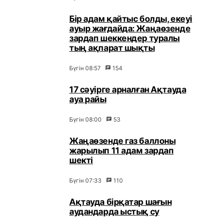
Бір адам қайтыс болды, екеуі
ауыр жағдайда: Жаңаөзенде
зардап шеккендер туралы
тың ақпарат шықты
Бүгін 08:57
154
17 сәуірге арналған Ақтауда
ауа райы
Бүгін 08:00
53
Жаңаөзенде газ баллоны
жарылып 11 адам зардап
шекті
Бүгін 07:33
110
Ақтауда бірқатар шағын
аудандарда ыстық су