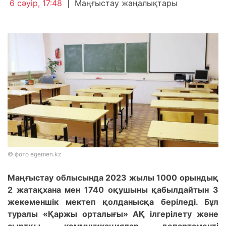
6 сәуір, 17:48
|
Маңғыстау жаңалықтары
© фото egemen.kz
Маңғыстау облысында 2023 жылы 1000 орындық
2 жатақхана мен 1740 оқушыны қабылдайтын 3
жекеменшік мектеп қолданысқа беріледі. Бұл
туралы «Қаржы орталығы» АҚ ілгерілету және
сыртқы коммуникациялар департаменті