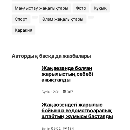
Маңғыстау жаңалықтары
Фото
Құқық
Спорт
Әлем жаңалықтары
Қарақия
Автордың басқа да жазбалары
Жаңаөзенде болған
жарылыстың себебі
анықталды
Бүгін 12:31
367
Жаңаөзендегі жарылыс
бойынша ведомствоаралық
штабтың жұмысы басталды
Бүгін 09:02
134