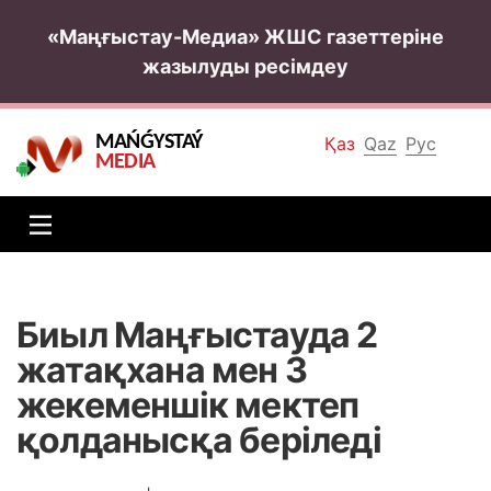
«Маңғыстау-Медиа» ЖШС газеттеріне
жазылуды ресімдеу
MAŃǴYSTAÝ
Қаз
Qaz
Рус
MEDIA
Биыл Маңғыстауда 2
жатақхана мен 3
жекеменшік мектеп
қолданысқа беріледі