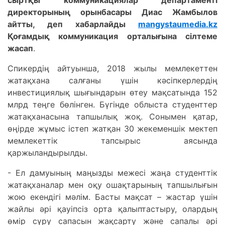
директорының орынбасары Диас Жамбылов
айтты, деп хабарлайды
mangystaumedia.kz
Қоғамдық коммуникация орталығына сілтеме
жасап
.
Спикердің айтуынша, 2018 жылы мемлекеттен
жатақхана салғаны үшін кәсіпкерлердің
инвестициялық шығындарын өтеу мақсатында 152
млрд теңге бөлінген. Бүгінде облыста студенттер
жатақханасына тапшылық жоқ. Сонымен қатар,
өңірде жұмыс істеп жатқан 30 жекеменшік мектеп
мемлекеттік тапсырыс аясында
қаржыландырылды.
- Ел дамуының маңызды межесі жаңа студенттік
жатақханалар мен оқу ошақтарының тапшылығын
жою екендігі мәлім. Басты мақсат – жастар үшін
жайлы әрі қауіпсіз орта қалыптастыру, олардың
өмір сүру сапасын жақсарту және сапалы әрі