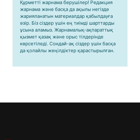
Құрметті жарнама берушілер! Редакция
жарнама және басқа да ақылы негізде
жарияланатын материалдар қабылдауға
әзір. Біз сіздер үшін ең тиімді шарттарды
ұсына аламыз. Жарнамалық-ақпараттық
қызмет қазақ және орыс тілдерінде
көрсетіледі. Сондай-ақ сіздер үшін басқа
да қолайлы жеңілдіктер қарастырылған.