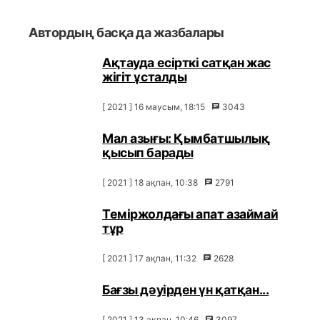
Автордың басқа да жазбалары
Ақтауда есірткі сатқан жас
жігіт ұсталды
[ 2021 ] 16 маусым, 18:15
3043
Мал азығы: Қымбатшылық
қысып барады
[ 2021 ] 18 ақпан, 10:38
2791
Теміржолдағы апат азаймай
тұр
[ 2021 ] 17 ақпан, 11:32
2628
Бағзы дәуірден үн қатқан...
[ 2021 ] 13 ақпан, 10:46
3097