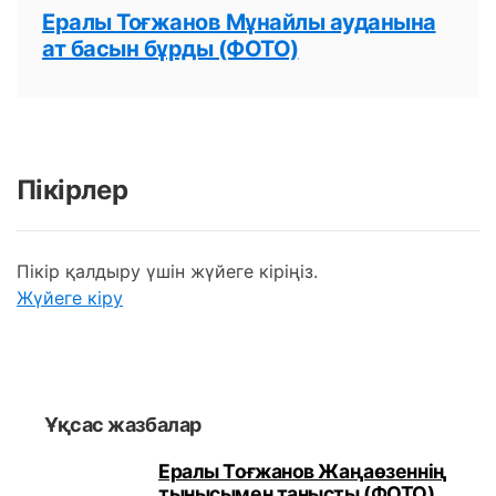
Ералы Тоғжанов Мұнайлы ауданына
ат басын бұрды (ФОТО)
Пікірлер
Пікір қалдыру үшін жүйеге кіріңіз.
Жүйеге кіру
Ұқсас жазбалар
Ералы Тоғжанов Жаңаөзеннің
тынысымен танысты (ФОТО)