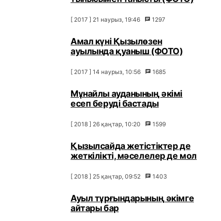
[ 2017 ] 21 наурыз, 19:46
1297
Амал күні Қызылөзен
ауылында қуаныш (ФОТО)
[ 2017 ] 14 наурыз, 10:56
1685
Мұнайлы ауданының әкімі
есеп беруді бастады
[ 2018 ] 26 қаңтар, 10:20
1599
Қызылсайда жетістіктер де
жеткілікті, мәселелер де мол
[ 2018 ] 25 қаңтар, 09:52
1403
Ауыл тұрғындарының әкімге
айтары бар