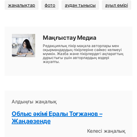
жаңалықтар
фото
аудан тынысы
ауыл өмірі
Маңғыстау Медиа
Редакциялық пікір мақала авторлары мен
оқырмандардың пікірлеріне сәйкес келмеуі
мүмкін. Жазба және пікірлердегі ақпараттың
дұрыстығы үшін авторлардың өздері
жауапты.
Алдыңғы жаңалық
Облыс әкімі Ералы Тоғжанов –
Жаңаөзенде
Келесі жаңалық