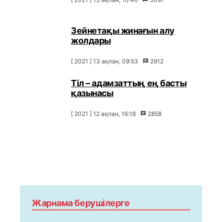
Зейнетақы жинағын алу
жолдары
[ 2021 ] 13 ақпан, 09:53
2912
Тіл – адамзаттың ең басты
қазынасы
[ 2021 ] 12 ақпан, 16:18
2858
Жарнама берушілерге