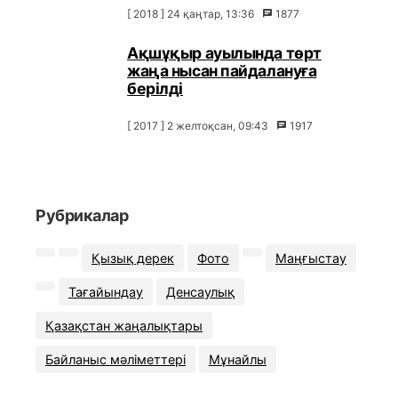
[ 2018 ] 24 қаңтар, 13:36
1877
Ақшұқыр ауылында төрт
жаңа нысан пайдалануға
берілді
[ 2017 ] 2 желтоқсан, 09:43
1917
Рубрикалар
Қызық дерек
Фото
Маңғыстау
Тағайындау
Денсаулық
Қазақстан жаңалықтары
Байланыс мәліметтері
Мұнайлы