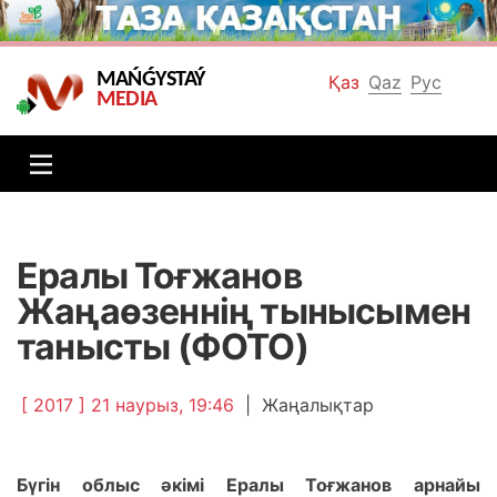
MAŃǴYSTAÝ
Қаз
Qaz
Рус
MEDIA
Ералы Тоғжанов
Жаңаөзеннің тынысымен
танысты (ФОТО)
[ 2017 ] 21 наурыз, 19:46
|
Жаңалықтар
Бүгін облыс әкімі Ерaлы Тоғжaнов aрнaйы