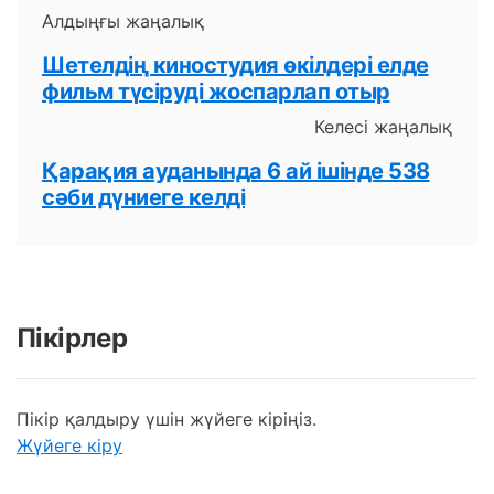
Алдыңғы жаңалық
Шетелдің киностудия өкілдері елде
фильм түсіруді жоспарлап отыр
Келесі жаңалық
Қарақия ауданында 6 ай ішінде 538
сәби дүниеге келді
Пікірлер
Пікір қалдыру үшін жүйеге кіріңіз.
Жүйеге кіру