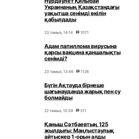
Нұрдәулет Қилыбай
Украинаның Қазақстандағы
уақытша сенімді өкілін
қабылдады
23 тамыз, 14:14
1071
Адам папиллома вирусына
қарсы вакцина қаншалықты
сенімді?
23 тамыз, 13:46
1126
Бүгін Ақтауда бірнеше
шағынауданда жарық пен су
болмайды
22 тамыз, 10:39
511
Қаныш Сәтбаевтың 125
жылдығы: Маңғыстаулық
айтыскер 1-орын алды