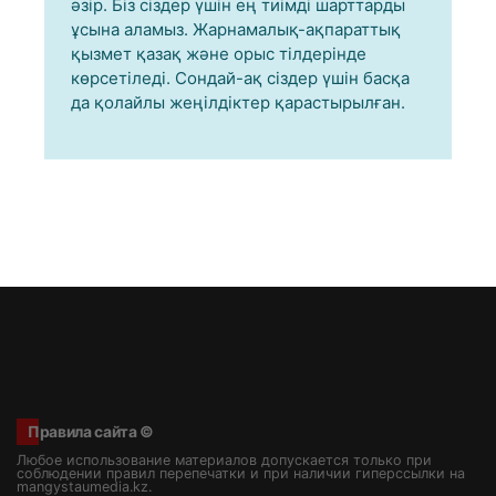
әзір. Біз сіздер үшін ең тиімді шарттарды
ұсына аламыз. Жарнамалық-ақпараттық
қызмет қазақ және орыс тілдерінде
көрсетіледі. Сондай-ақ сіздер үшін басқа
да қолайлы жеңілдіктер қарастырылған.
Правила сайта ©
Любое использование материалов допускается только при
соблюдении правил перепечатки и при наличии гиперссылки на
mangystaumedia.kz.