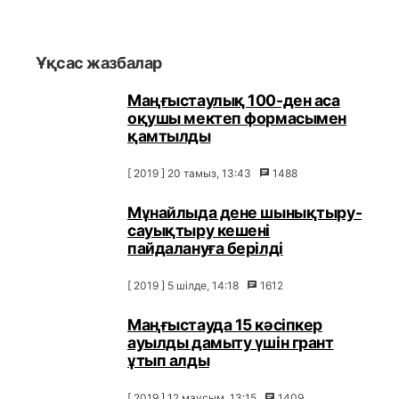
Ұқсас жазбалар
Маңғыстаулық 100-ден аса
оқушы мектеп формасымен
қамтылды
[ 2019 ] 20 тамыз, 13:43
1488
Мұнайлыда дене шынықтыру-
сауықтыру кешені
пайдалануға берілді
[ 2019 ] 5 шілде, 14:18
1612
Маңғыстауда 15 кәсіпкер
ауылды дамыту үшін грант
ұтып алды
[ 2019 ] 12 маусым, 13:15
1409