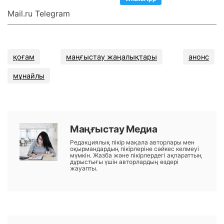
Mail.ru Telegram
қоғам
маңғыстау жаңалықтары
анонс
мұнайлы
Маңғыстау Медиа
Редакциялық пікір мақала авторлары мен
оқырмандардың пікірлеріне сәйкес келмеуі
мүмкін. Жазба және пікірлердегі ақпараттың
дұрыстығы үшін авторлардың өздері
жауапты.