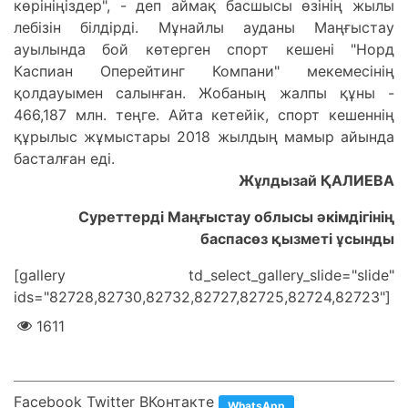
көрініңіздер", - деп аймақ басшысы өзінің жылы
лебізін білдірді. Мұнайлы ауданы Маңғыстау
ауылында бой көтерген спорт кешені "Норд
Каспиан Оперейтинг Компани" мекемесінің
қолдауымен салынған. Жобаның жалпы құны -
466,187 млн. теңге. Айта кетейік, спорт кешеннің
құрылыс жұмыстары 2018 жылдың мамыр айында
басталған еді.
Жұлдызай ҚАЛИЕВА
Суреттерді Маңғыстау облысы әкімдігінің
баспасөз қызметі ұсынды
[gallery td_select_gallery_slide="slide"
ids="82728,82730,82732,82727,82725,82724,82723"]
1611
Facebook Twitter ВКонтакте
WhatsApp