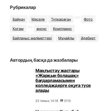
Рубрикалар
Байқау
Мәселе
Түпқараған
Фото
Қоғам
анонс
Комплаенс
Байланыс мәліметтері
Мұнайлы
Әдебиет
Автордың басқа да жазбалары
Маңғыстау жастары
«Жарқын болашақ»
бағдарламасымен
колледждерге оқуға түсе
алады
23 тамыз, 14:18
3110