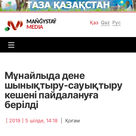
MAŃǴYSTAÝ
Қаз
Qaz
Рус
MEDIA
Мұнайлыда дене
шынықтыру-сауықтыру
кешені пайдалануға
берілді
[ 2019 ] 5 шілде, 14:18
|
Қоғам