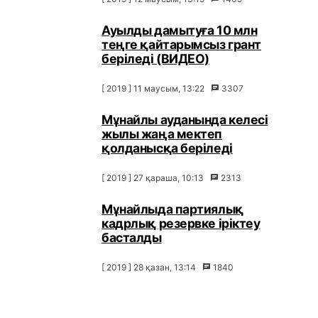
Ауылды дамытуға 10 млн
теңге қайтарымсыз грант
беріледі (ВИДЕО)
[ 2019 ] 11 маусым, 13:22
3307
Мұнайлы ауданында келесі
жылы жаңа мектеп
қолданысқа беріледі
[ 2019 ] 27 қараша, 10:13
2313
Мұнайлыда партиялық
кадрлық резервке іріктеу
басталды
[ 2019 ] 28 қазан, 13:14
1840