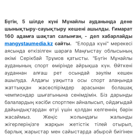
Бүгін, 5 шілде күні Мұнайлы ауданында дене
шынықтыру-сауықтыру кешені ашылды. Ғимарат
160 адамға шақтап салынған, - деп хабарлайды
mangystaumedia.kz
сайты.
"Елорда күні" мерекесі
аясында өткізілген шараға Маңғыстау облысының
әкімі Серікбай Трұмов қатысты. "Бүгін Мұнайлы
ауданының спорт өмірінде айрықша күн. Өйткені
ауданнан алғаш рет осындай зәулім кешен
ашылуда. Алдағы уақытта осы спорт алаңында
жаттыққан жасөспірімдер арасынан болашақ
чемпиондар шығатынына сенімдімін. Біз дарынды
балалардың кәсіби спортпен айналысып, ойдағыдай
дайындықтардан өтуі үшін қолдан келгеннің бәрін
жасаймыз. Жеңіс жолындағы жалынды
жігерлеріңізге жарқын жетістік тілей отырып,
барлық жарыстар мен сайыстарда абырой биігінен