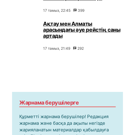
17 тамыз, 22:45
399
Ақтау мен Алматы
арасындағы әуе рейстің саны
артады
17 тамыз, 21:49
292
Жарнама берушілерге
Құрметті жарнама берушілер! Редакция
жарнама және басқа да ақылы негізде
жарияланатын материалдар қабылдауға