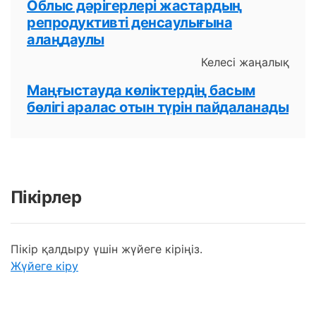
Облыс дәрігерлері жастардың
репродуктивті денсаулығына
алаңдаулы
Келесі жаңалық
Маңғыстауда көліктердің басым
бөлігі аралас отын түрін пайдаланады
Пікірлер
Пікір қалдыру үшін жүйеге кіріңіз.
Жүйеге кіру