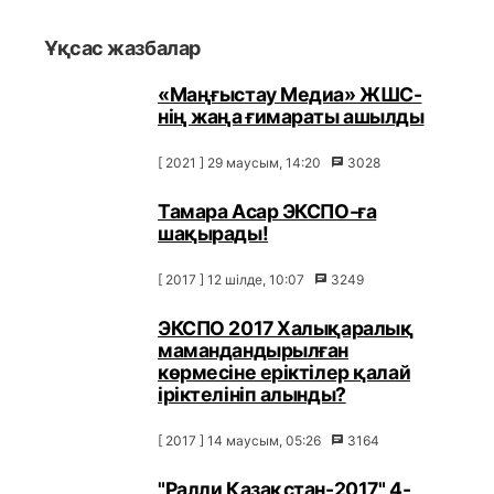
Ұқсас жазбалар
«Маңғыстау Медиа» ЖШС-
нің жаңа ғимараты ашылды
[ 2021 ] 29 маусым, 14:20
3028
Тамара Асар ЭКСПО-ға
шақырады!
[ 2017 ] 12 шілде, 10:07
3249
ЭКСПО 2017 Халықаралық
мамандандырылған
көрмесіне еріктілер қалай
іріктелініп алынды?
[ 2017 ] 14 маусым, 05:26
3164
"Ралли Қазақстан-2017" 4-