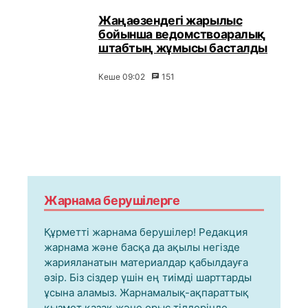
Жаңаөзендегі жарылыс
бойынша ведомствоаралық
штабтың жұмысы басталды
Кеше 09:02
151
Жарнама берушілерге
Құрметті жарнама берушілер! Редакция
жарнама және басқа да ақылы негізде
жарияланатын материалдар қабылдауға
әзір. Біз сіздер үшін ең тиімді шарттарды
ұсына аламыз. Жарнамалық-ақпараттық
қызмет қазақ және орыс тілдерінде