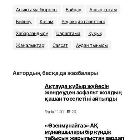
Анықтама бюросы
Байқау
Ашық қоғам
Бейнеу
Қоғам
Редакция газеттері
Хабарландыру
Сараптама
Құқық
Жаңалықтар
Саясат
Аудан тынысы
Автордың басқа да жазбалары
Ақтауда құбыр жүйесін
жөндеуден асфальт жолдың
қашан төселетіні айтылды
Бүгін 11:31
20
«Өзенмұнайгаз» АҚ
мұнайшылары бір күндік
табысын жарылыстан зардап