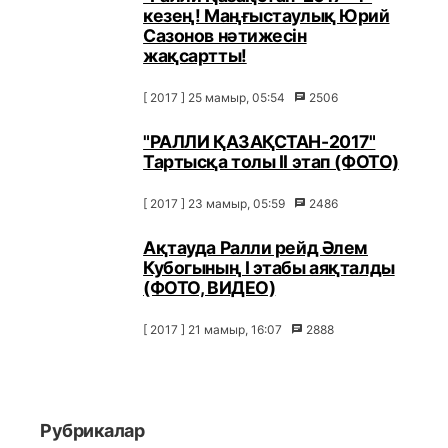
кезең! Маңғыстаулық Юрий
Сазонов нәтижесін
жақсартты!
[ 2017 ] 25 мамыр, 05:54
2506
"РАЛЛИ ҚАЗАҚСТАН-2017"
Тартысқа толы ІІ этап (ФОТО)
[ 2017 ] 23 мамыр, 05:59
2486
Ақтауда Ралли рейд Әлем
Кубогының I этабы аяқталды
(ФОТО, ВИДЕО)
[ 2017 ] 21 мамыр, 16:07
2888
Рубрикалар