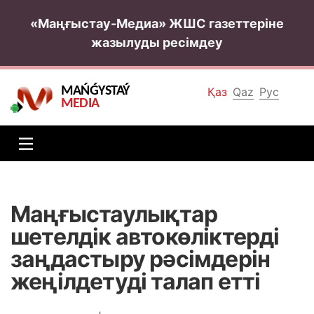
«Маңғыстау-Медиа» ЖШС газеттеріне
жазылуды ресімдеу
MAŃǴYSTAÝ
Қаз
Qaz
Рус
MEDIA
Маңғыстаулықтар
шетелдік автокөліктерді
заңдастыру рәсімдерін
жеңілдетуді талап етті