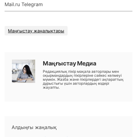
Mail.ru Telegram
Маңғыстау жаңалықтары
Маңғыстау Медиа
Редакциялық пікір мақала авторлары мен
оқырмандардың пікірлеріне сәйкес келмеуі
мүмкін. Жазба және пікірлердегі ақпараттың
дұрыстығы үшін авторлардың өздері
жауапты.
Алдыңғы жаңалық