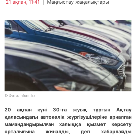
21 ақпан, 11:41
|
Маңғыстау жаңалықтары
© Фото: inform.kz
20 ақпан күні 30-ға жуық тұрғын Ақтау
қаласындағы автокөлік жүргізушілеріне арналған
мамандандырылған халыққа қызмет көрсету
орталығына жиналды, деп хабарлайды