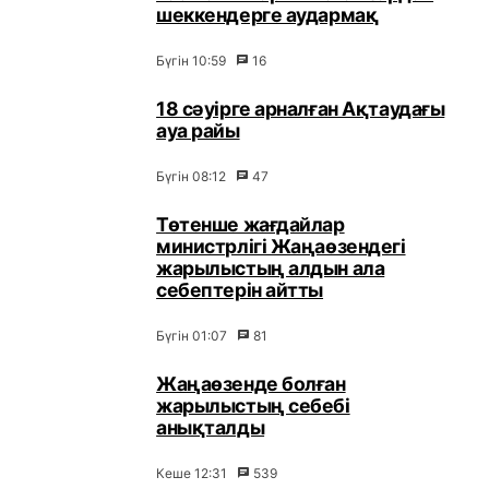
шеккендерге аудармақ
Бүгін 10:59
16
18 сәуірге арналған Ақтаудағы
ауа райы
Бүгін 08:12
47
Төтенше жағдайлар
министрлігі Жаңаөзендегі
жарылыстың алдын ала
себептерін айтты
Бүгін 01:07
81
Жаңаөзенде болған
жарылыстың себебі
анықталды
Кеше 12:31
539