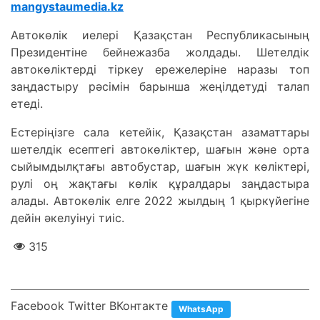
mangystaumedia.kz
Автокөлік иелері Қазақстан Республикасының
Президентіне бейнежазба жолдады. Шетелдік
автокөліктерді тіркеу ережелеріне наразы топ
заңдастыру рәсімін барынша жеңілдетуді талап
етеді.
Естеріңізге сала кетейік, Қазақстан азаматтары
шетелдік есептегі автокөліктер, шағын және орта
сыйымдылқтағы автобустар, шағын жүк көліктері,
рулі оң жақтағы көлік құралдары заңдастыра
алады. Автокөлік елге 2022 жылдың 1 қыркүйегіне
дейін әкелуінуі тиіс.
315
Facebook Twitter ВКонтакте
WhatsApp