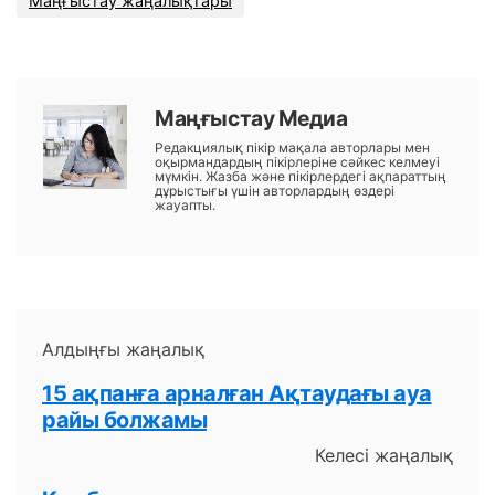
Маңғыстау жаңалықтары
Маңғыстау Медиа
Редакциялық пікір мақала авторлары мен
оқырмандардың пікірлеріне сәйкес келмеуі
мүмкін. Жазба және пікірлердегі ақпараттың
дұрыстығы үшін авторлардың өздері
жауапты.
Алдыңғы жаңалық
15 ақпанға арналған Ақтаудағы ауа
райы болжамы
Келесі жаңалық