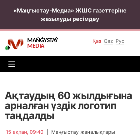
«Маңғыстау-Медиа» ЖШС газеттеріне
жазылуды ресімдеу
MAŃǴYSTAÝ
Қаз
Qaz
Рус
MEDIA
Ақтаудың 60 жылдығына
арналған үздік логотип
таңдалды
15 ақпан, 09:40
|
Маңғыстау жаңалықтары