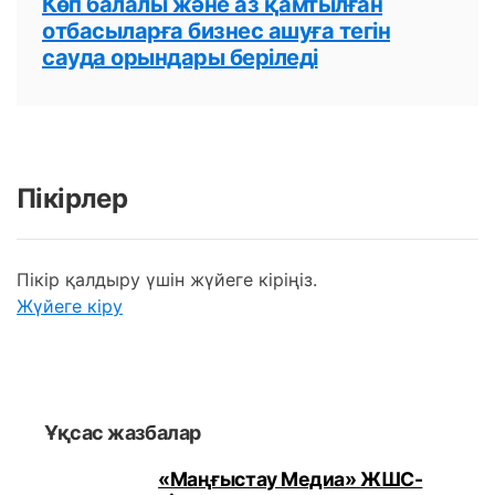
Көп балалы және аз қамтылған
отбасыларға бизнес ашуға тегін
сауда орындары беріледі
Пікірлер
Пікір қалдыру үшін жүйеге кіріңіз.
Жүйеге кіру
Ұқсас жазбалар
«Маңғыстау Медиа» ЖШС-