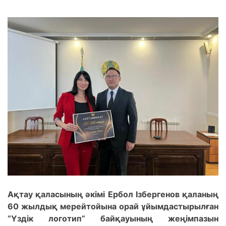
Ақтау қаласының әкімі Ербол Ізбергенов қаланың
60 жылдық мерейтойына орай ұйымдастырылған
“Үздік логотип” байқауының жеңімпазын