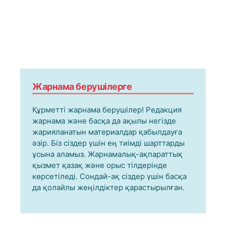
Жарнама берушілерге
Құрметті жарнама берушілер! Редакция
жарнама және басқа да ақылы негізде
жарияланатын материалдар қабылдауға
әзір. Біз сіздер үшін ең тиімді шарттарды
ұсына аламыз. Жарнамалық-ақпараттық
қызмет қазақ және орыс тілдерінде
көрсетіледі. Сондай-ақ сіздер үшін басқа
да қолайлы жеңілдіктер қарастырылған.