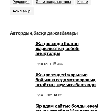
Редакция
Әлем жаңалықтары
Қоғам
Ауыл өмірі
Автордың басқа да жазбалары
Жаңаөзенде болған
жарылыстың себебі
анықталды
Бүгін 12:31
346
Жаңаөзендегі жарылыс
бойынша ведомствоаралық
штабтың жұмысы басталды
Бүгін 09:02
131
Бір адам қайтыс болды, екеуі
ауыр жағдайда: Жаңаөзенде