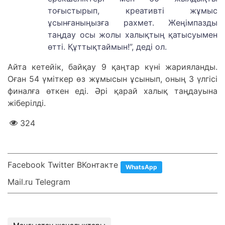
тоғыстырып, креативті жұмыс
ұсынғаныңызға рахмет. Жеңімпазды
таңдау осы жолы халықтың қатысуымен
өтті. Құттықтаймын!”, деді ол.
Айта кетейік, байқау 9 қаңтар күні жарияланды.
Оған 54 үміткер өз жұмысын ұсынып, оның 3 үлгісі
финалға өткен еді. Әрі қарай халық таңдауына
жіберілді.
324
Facebook Twitter ВКонтакте
WhatsApp
Mail.ru Telegram