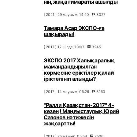
нің жаңа ғимараты ашылды
[ 2021 ] 29 маусым, 14:20
3027
Тамара Асар ЭКСПО-ға
шақырады!
[ 2017 ] 12 шілде, 10:07
3245
ЭКСПО 2017 Халықаралық
мамандандырылған
көрмесіне еріктілер қалай
іріктелініп алынды?
[ 2017 ] 14 маусым, 05:26
3163
"Ралли Қазақстан-2017" 4-
кезең! Маңғыстаулық Юрий
Сазонов нәтижесін
жақсартты!
[ 2017 ] 25 мамыр, 05:54
2506