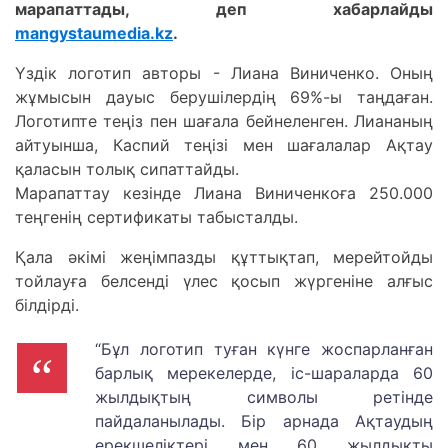
марапаттады, деп хабарлайды
mangystaumedia.kz
.
Үздік логотип авторы - Лиана Виниченко. Оның
жұмысын дауыс берушілердің 69%-ы таңдаған.
Логотипте теңіз пен шағала бейнеленген. Лиананың
айтуынша, Каспий теңізі мен шағалалар Ақтау
қаласын толық сипаттайды.
Марапаттау кезінде Лиана Виниченкоға 250.000
теңгенің сертификаты табысталды.
Қала әкімі жеңімпазды құттықтап, мерейтойды
тойлауға белсенді үлес қосып жүргеніне алғыс
білдірді.
“Бұл логотип туған күнге жоспарланған
барлық мерекелерде, іс-шараларда 60
жылдықтың символы ретінде
пайдаланылады. Бір арнада Ақтаудың
ерекшеліктері мен 60 жылдықты