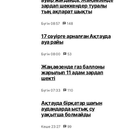
зардап шеккендер туралы
тың ақпарат шықты
Бүгін 08:57
148
17 сәуірге арналған Ақтауда
ауа райы
Бүгін 08:00
53
Жаңаөзенде газ баллоны
жарылып 11 адам зардап
шекті
Бүгін 07:33
110
Ақтауда бірқатар шағын
аудандарда ыстық су
уақытша болмайды
Кеше 23:27
99