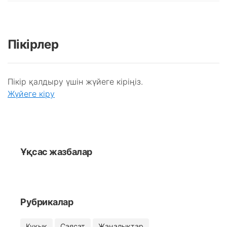
Пікірлер
Пікір қалдыру үшін жүйеге кіріңіз.
Жүйеге кіру
Ұқсас жазбалар
Рубрикалар
Құқық
Саясат
Жаңалықтар