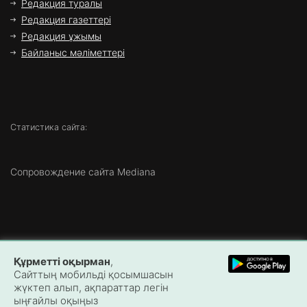
Редакция туралы
Редакция газеттері
Редакция ұжымы
Байланыс мәліметтері
Статистика сайта:
Сопровождение сайта Mediana
Copyright ©
2026 Все права защищены | ТОО «Маңғыстау
Құрметті оқырман
,
Медиа»
Сайттың мобильді қосымшасын
жүктеп алып, ақпараттар легін
ыңғайлы оқыңыз