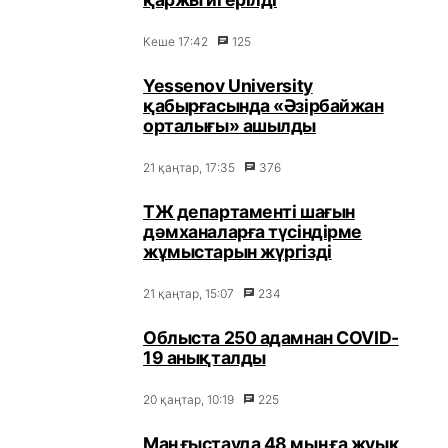
Кеше 17:42
125
Yessenov University
қабырғасында «Әзірбайжан
орталығы» ашылды
21 қаңтар, 17:35
376
ТЖ департаменті шағын
дәмханаларға түсіндірме
жұмыстарын жүргізді
21 қаңтар, 15:07
234
Облыста 250 адамнан COVID-
19 анықталды
20 қаңтар, 10:19
225
Маңғыстауда 48 мыңға жуық