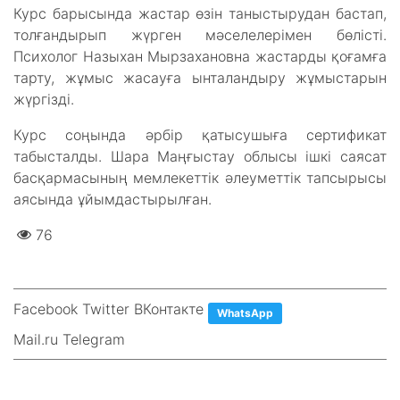
Курс барысында жастар өзін таныстырудан бастап,
толғандырып жүрген мәселелерімен бөлісті.
Психолог Назыхан Мырзахановна жастарды қоғамға
тарту, жұмыс жасауға ынталандыру жұмыстарын
жүргізді.
Курс соңында әрбір қатысушыға сертификат
табысталды. Шара Маңғыстау облысы ішкі саясат
басқармасының мемлекеттік әлеуметтік тапсырысы
аясында ұйымдастырылған.
76
Facebook Twitter ВКонтакте
WhatsApp
Mail.ru Telegram