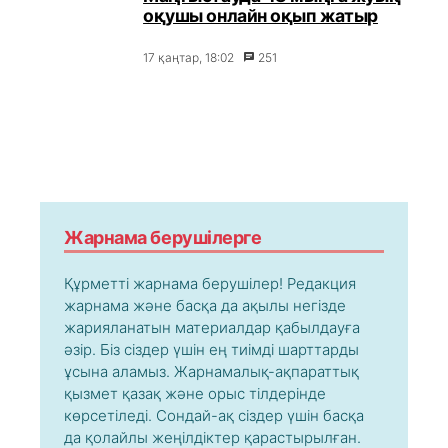
оқушы онлайн оқып жатыр
17 қаңтар, 18:02
251
Жарнама берушілерге
Құрметті жарнама берушілер! Редакция
жарнама және басқа да ақылы негізде
жарияланатын материалдар қабылдауға
әзір. Біз сіздер үшін ең тиімді шарттарды
ұсына аламыз. Жарнамалық-ақпараттық
қызмет қазақ және орыс тілдерінде
көрсетіледі. Сондай-ақ сіздер үшін басқа
да қолайлы жеңілдіктер қарастырылған.