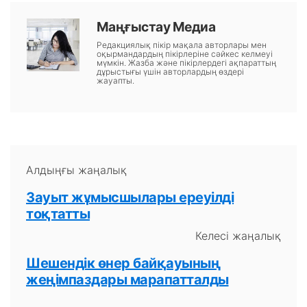
Маңғыстау Медиа
Редакциялық пікір мақала авторлары мен
оқырмандардың пікірлеріне сәйкес келмеуі
мүмкін. Жазба және пікірлердегі ақпараттың
дұрыстығы үшін авторлардың өздері
жауапты.
Алдыңғы жаңалық
Зауыт жұмысшылары ереуілді
тоқтатты
Келесі жаңалық
Шешендік өнер байқауының
жеңімпаздары марапатталды