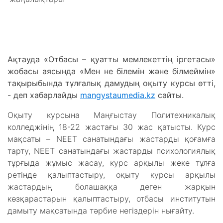
Ақтауда «Отбасы – қуатты мемлекеттің іргетасы»
жобасы аясында «Мен не білемін және білмеймін»
тақырыбында тұлғалық дамудың оқыту курсы өтті,
- деп хабарлайды
mangystaumedia.kz
сайты.
Оқыту курсына Маңғыстау Политехникалық
колледжінің 18-22 жастағы 30 жас қатысты. Курс
мақсаты – NEET санатындағы жастарды қоғамға
тарту, NEET санатындағы жастарды психологиялық
тұрғыда жұмыс жасау, курс арқылы жеке тұлға
ретінде қалыптастыру, оқыту курсы арқылы
жастардың болашаққа деген жарқын
көзқарастарын қалыптастыру, отбасы институтын
дамыту мақсатында тәрбие негіздерін нығайту.