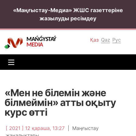
«Маңғыстау-Медиа» ЖШС газеттеріне
жазылуды ресімдеу
MAŃǴYSTAÝ
Қаз
Qaz
Рус
MEDIA
«Мен не білемін және
білмеймін» атты оқыту
курс өтті
[ 2021 ] 12 қараша, 13:27
|
Маңғыстау
жаңалықтары