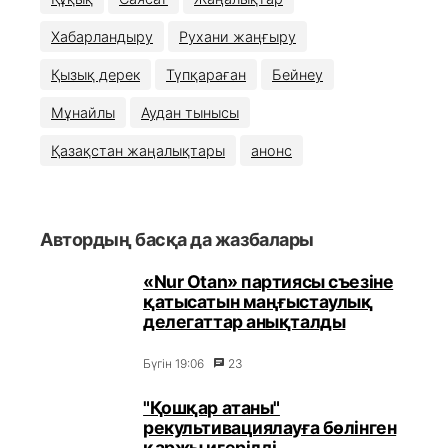
Хабарландыру
Рухани жаңғыру
Қызық дерек
Түпқараған
Бейнеу
Мұнайлы
Аудан тынысы
Қазақстан жаңалықтары
анонс
Автордың басқа да жазбалары
«Nur Otan» партиясы съезіне
қатысатын маңғыстаулық
делегаттар анықталды
Бүгін 19:06
23
"Қошқар атаны"
рекультивациялауға бөлінген
қаржы игерілді