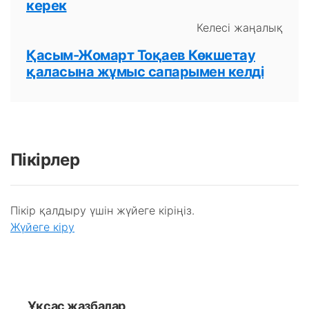
керек
Келесі жаңалық
Қасым-Жомарт Тоқаев Көкшетау
қаласына жұмыс сапарымен келді
Пікірлер
Пікір қалдыру үшін жүйеге кіріңіз.
Жүйеге кіру
Ұқсас жазбалар