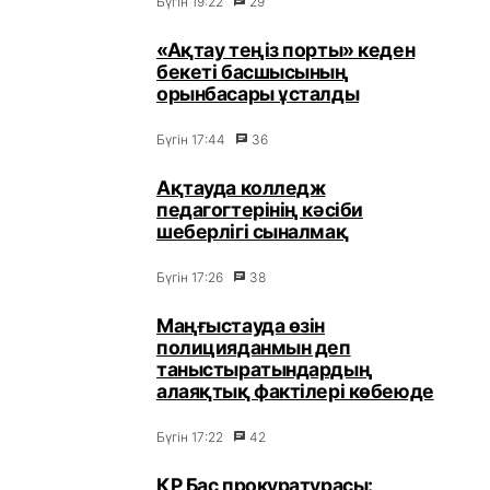
Бүгін 19:22
29
«Ақтау теңіз порты» кеден
бекеті басшысының
орынбасары ұсталды
Бүгін 17:44
36
Ақтауда колледж
педагогтерінің кәсіби
шеберлігі сыналмақ
Бүгін 17:26
38
Маңғыстауда өзін
полицияданмын деп
таныстыратындардың
алаяқтық фактілері көбеюде
Бүгін 17:22
42
ҚР Бас прокуратурасы: