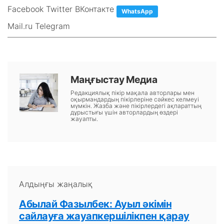
Facebook Twitter ВКонтакте
WhatsApp
Mail.ru Telegram
Маңғыстау Медиа
Редакциялық пікір мақала авторлары мен
оқырмандардың пікірлеріне сәйкес келмеуі
мүмкін. Жазба және пікірлердегі ақпараттың
дұрыстығы үшін авторлардың өздері
жауапты.
Алдыңғы жаңалық
Абылай Фазылбек: Ауыл әкімін
сайлауға жауапкершілікпен қарау