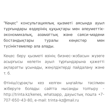
"Кеңес" консультациялық қызметі аясында ауыл
тұрғындары өздерінің құқықтары мен әлеуметтік-
экономикалық, азаматтық және саяси-мәдени
бостандықтары туралы кеңестер мен
түсініктемелер ала алады.
Кеңес беру қызметі өзінің бизнес-жобасын жүзеге
асырғысы келетін ауыл тұрғындарына қажетті
ақпаратты ұсынады, жеңілдіктерді пайдалану және
т. б.
Өтініш/сұрақты кез келген ыңғайлы тәсілмен
жіберуге болады: сайтта нысанды толтыру -
http://trinta.kz/kenes, whatsapp, дауыстық пошта +7-
707-650-43-80, e-mail: trinta-kz@mail.ru