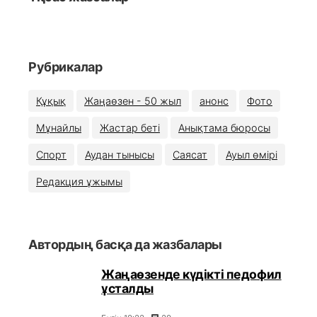
Рубрикалар
Құқық
Жаңаөзен - 50 жыл
анонс
Фото
Мұнайлы
Жастар беті
Анықтама бюросы
Спорт
Аудан тынысы
Саясат
Ауыл өмірі
Редакция ұжымы
Автордың басқа да жазбалары
Жаңаөзенде күдікті педофил
ұсталды