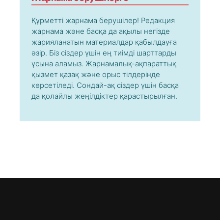
Құрметті жарнама берушілер! Редакция
жарнама және басқа да ақылы негізде
жарияланатын материалдар қабылдауға
әзір. Біз сіздер үшін ең тиімді шарттарды
ұсына аламыз. Жарнамалық-ақпараттық
қызмет қазақ және орыс тілдерінде
көрсетіледі. Сондай-ақ сіздер үшін басқа
да қолайлы жеңілдіктер қарастырылған.