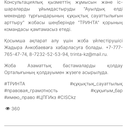
Консультациялық қызметтің жұмысын және іс-
шараларды ұйымдастыруды "Ауылдық елді
мекендер тұрғындарының құқықтық сауаттылығын
арттыру" жобасы шеңберінде "ТРИНТА" қорының
командасы қамтамасыз етеді.
Қосымша ақпарат алу үшін жоба үйлестірушісі
Жадыра Анкобаеваға хабарласуға болады. +7-777-
765-47-74, 8-7232-52-53-94, trinta-kz@mail.ru.
Жоба Азаматтық бастамаларды қолдау
Орталығының қолдауымен жүзеге асырылуда.
#ТРИНТА #құқықтық_сауаттылық
#правовая_грамотность #құқығым_бар
#имею_право #ЦПГИкз #CISCkz
360