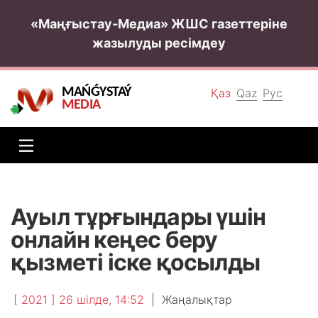
«Маңғыстау-Медиа» ЖШС газеттеріне
жазылуды ресімдеу
MAŃǴYSTAÝ
Қаз
Qaz
Рус
MEDIA
Ауыл тұрғындары үшін
онлайн кеңес беру
қызметі іске қосылды
[ 2021 ] 26 шілде, 14:52
|
Жаңалықтар