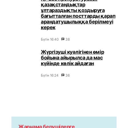
қазақстандықтар
ұлтараздықты қоздыруға
бағытталған посттарды қарап
арандатушылыққа берілмеуі
керек
Бүгін 16:40
38
Жүргізуші куәлігінен өмір
бойына айырылса да мас
күйінде көлік айдаған
Бүгін 16:24
36
Жарнама берушілерге