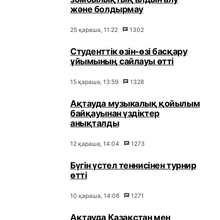
және болдырмау
25 қараша, 11:22
1302
Студенттік өзін-өзі басқару
ұйымының сайлауы өтті
15 қараша, 13:59
1328
Ақтауда музыкалық қойылым
байқауынан үздіктер
анықталды
12 қараша, 14:04
1273
Бүгін үстел теннисінен турнир
өтті
10 қараша, 14:06
1271
Ақтауда Қазақстан мен