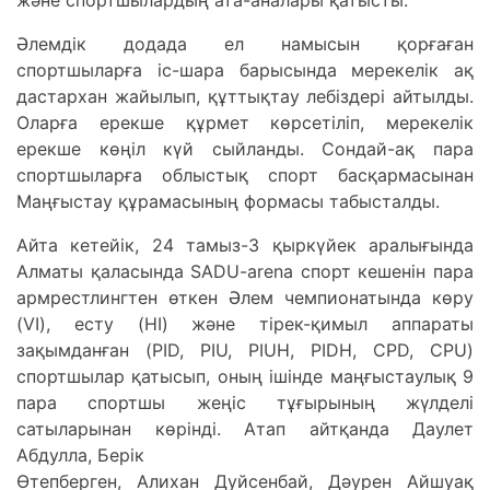
және спортшылардың ата-аналары қатысты.
Әлемдік додада ел намысын қорғаған
спортшыларға іс-шара барысында мерекелік ақ
дастархан жайылып, құттықтау лебіздері айтылды.
Оларға ерекше құрмет көрсетіліп, мерекелік
ерекше көңіл күй сыйланды. Сондай-ақ пара
спортшыларға облыстық спорт басқармасынан
Маңғыстау құрамасының формасы табысталды.
Айта кетейік, 24 тамыз-3 қыркүйек аралығында
Алматы қаласында SАDU-arena спорт кешенін пара
армрестлингтен өткен Әлем чемпионатында көру
(VI), есту (HI) және тірек-қимыл аппараты
зақымданған (PID, PIU, PIUH, PIDH, СPD, CPU)
спортшылар қатысып, оның ішінде маңғыстаулық 9
пара спортшы жеңіс тұғырының жүлделі
сатыларынан көрінді. Атап айтқанда Даулет
Абдулла, Берік
Өтепберген, Алихан Дуйсенбай, Дәурен Айшуақ