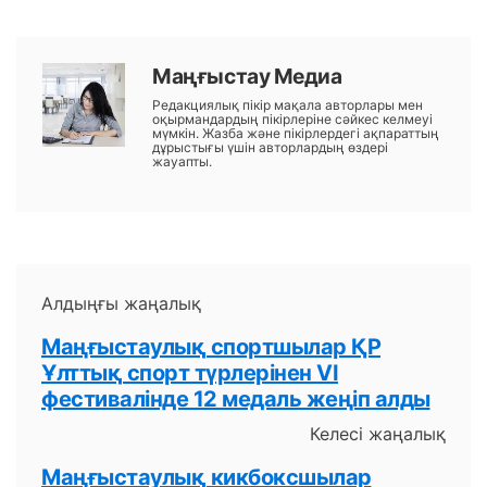
Маңғыстау Медиа
Редакциялық пікір мақала авторлары мен
оқырмандардың пікірлеріне сәйкес келмеуі
мүмкін. Жазба және пікірлердегі ақпараттың
дұрыстығы үшін авторлардың өздері
жауапты.
Алдыңғы жаңалық
Маңғыстаулық спортшылар ҚР
Ұлттық спорт түрлерінен VI
фестивалінде 12 медаль жеңіп алды
Келесі жаңалық
Маңғыстаулық кикбоксшылар