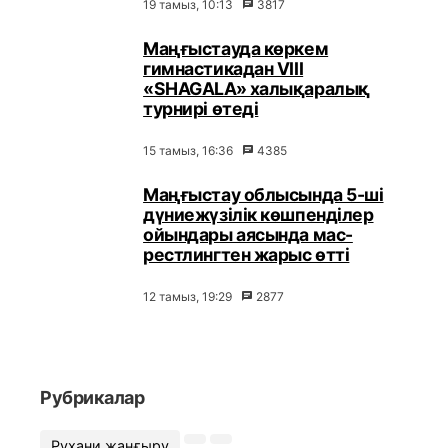
19 тамыз, 10:13
3817
Маңғыстауда көркем
гимнастикадан VIII
«SHAGALA» халықаралық
турнирі өтеді
15 тамыз, 16:36
4385
Маңғыстау облысында 5-ші
дүниежүзілік көшпенділер
ойындары аясында мас-
рестлингтен жарыс өтті
12 тамыз, 19:29
2877
Рубрикалар
Рухани жаңғыру