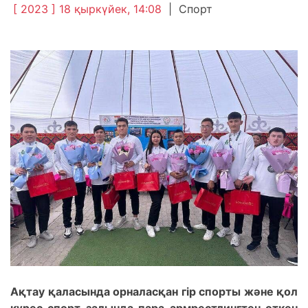
[ 2023 ] 18 қыркүйек, 14:08
|
Спорт
Ақтау қаласында орналасқан гір спорты және қол