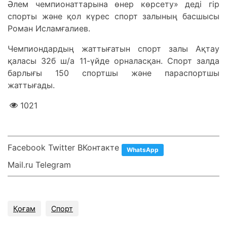
Әлем чемпионаттарына өнер көрсету» деді гір
спорты және қол күрес спорт залының басшысы
Роман Исламғалиев.
Чемпиондардың жаттығатын спорт залы Ақтау
қаласы 32б ш/а 11-үйде орналасқан. Спорт залда
барлығы 150 спортшы және параспортшы
жаттығады.
1021
Facebook Twitter ВКонтакте
WhatsApp
Mail.ru Telegram
Қоғам
Спорт