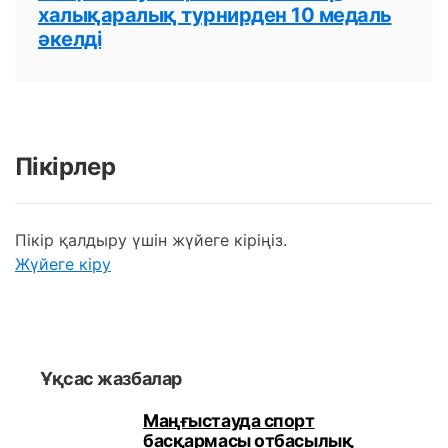
халықаралық турнирден 10 медаль
әкелді
Пікірлер
Пікір қалдыру үшін жүйеге кіріңіз.
Жүйеге кіру
Ұқсас жазбалар
Маңғыстауда спорт
басқармасы отбасылық