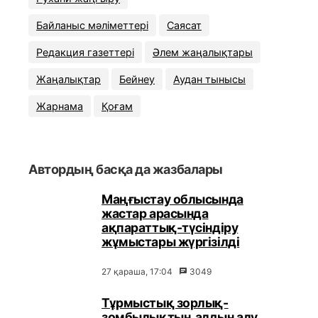
Байланыс мәліметтері
Саясат
Редакция газеттері
Әлем жаңалықтары
Жаңалықтар
Бейнеу
Аудан тынысы
Жарнама
Қоғам
Автордың басқа да жазбалары
Маңғыстау облысында
жастар арасында
ақпараттық-түсіндіру
жұмыстары жүргізілді
27 қараша, 17:04
3049
Тұрмыстық зорлық-
зомбылықтың алдын алу