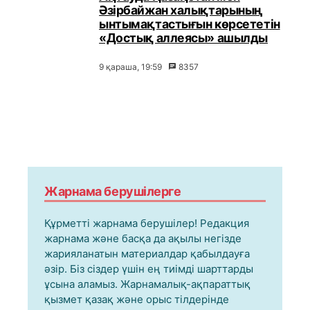
Әзірбайжан халықтарының
ынтымақтастығын көрсететін
«Достық аллеясы» ашылды
9 қараша, 19:59
8357
Жарнама берушілерге
Құрметті жарнама берушілер! Редакция
жарнама және басқа да ақылы негізде
жарияланатын материалдар қабылдауға
әзір. Біз сіздер үшін ең тиімді шарттарды
ұсына аламыз. Жарнамалық-ақпараттық
қызмет қазақ және орыс тілдерінде