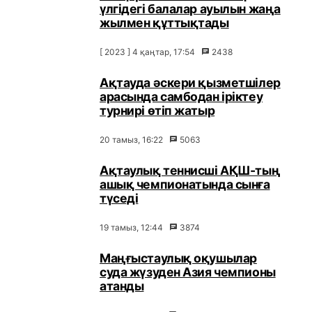
үлгідегі балалар ауылын жаңа
жылмен құттықтады
[ 2023 ] 4 қаңтар, 17:54
2438
Ақтауда әскери қызметшілер
арасында самбодан іріктеу
турнирі өтіп жатыр
20 тамыз, 16:22
5063
Ақтаулық теннисші АҚШ-тың
ашық чемпионатында сынға
түседі
19 тамыз, 12:44
3874
Маңғыстаулық оқушылар
суда жүзуден Азия чемпионы
атанды