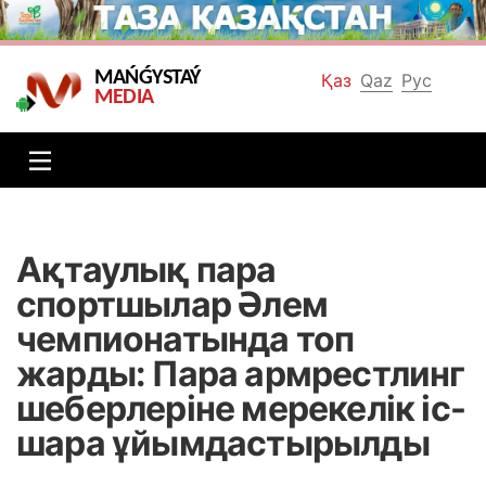
MAŃǴYSTAÝ
Қаз
Qaz
Рус
MEDIA
Ақтаулық пара
спортшылар Әлем
чемпионатында топ
жарды: Пара армрестлинг
шеберлеріне мерекелік іс-
шара ұйымдастырылды