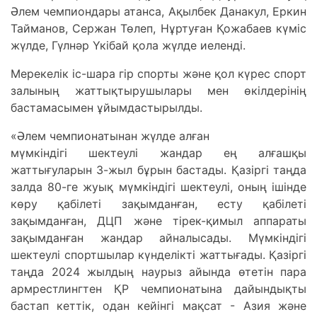
Әлем чемпиондары атанса, Ақылбек Данакул, Еркин
Тайманов, Сержан Төлеп, Нұртуған Қожабаев күміс
жүлде, Гүлнәр Үкібай қола жүлде иеленді.
Мерекелік іс-шара гір спорты және қол күрес спорт
залының жаттықтырушылары мен өкілдерінің
бастамасымен ұйымдастырылды.
«Әлем чемпионатынан жүлде алған
мүмкіндігі шектеулі жандар ең алғашқы
жаттығуларын 3-жыл бұрын бастады. Қазіргі таңда
залда 80-ге жуық мүмкіндігі шектеулі, оның ішінде
көру қабілеті зақымданған, есту қабілеті
зақымданған, ДЦП және тірек-қимыл аппараты
зақымданған жандар айналысады. Мүмкіндігі
шектеулі спортшылар күнделікті жаттығады. Қазіргі
таңда 2024 жылдың наурыз айында өтетін пара
армрестлингтен ҚР чемпионатына дайындықты
бастап кеттік, одан кейінгі мақсат - Азия және