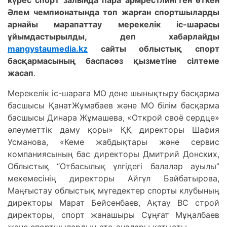
күрес спорт залында пара армрестлингтен өткен
Әлем чемпионатында топ жарған спортшыларды
арнайы марапаттау мерекелік іс-шарасы
ұйымдастырылды, деп хабарлайды
mangystaumedia.kz
сайты облыстық спорт
басқармасының баспасөз қызметіне сілтеме
жасап
.
Мерекелік іс-шараға МО дене шынықтыру басқарма
басшысы ҚанатЖұмабаев және МО білім басқарма
басшысы Динара Жұмашева, «Открой своё сердце»
әлеуметтік даму қоры» ҚҚ директоры Шафия
Усманова, «Кеме жабдықтары және сервис
компаниясының бас директоры Дмитрий Донских,
Облыстық “Отбасылық үлгідегі балалар ауылы”
мекемесінің директоры Айгүл Байбатырова,
Маңғыстау облыстық мүгедектер спорты клубының
директоры Марат Бейсенбаев, Ақтау ВС строй
директоры, спорт жанашыры Сұңғат Мұңалбаев