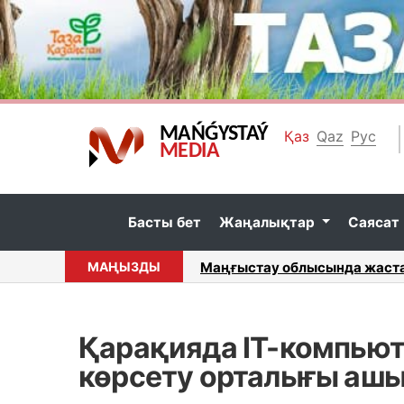
MAŃǴYSTAÝ
Қаз
Qaz
Рус
MEDIA
Басты бет
Жаңалықтар
Саясат
қ-түсіндіру жұмыстары жүргізіл...
МАҢЫЗДЫ
Тұрмыстық зорлық-зомбылық
Қарақияда IT-компьюте
көрсету орталығы аш