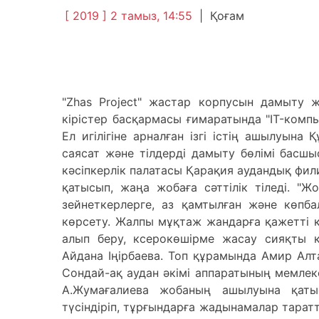
[ 2019 ] 2 тамыз, 14:55
|
Қоғам
"Zhas Project" жастар корпусын дамыту 
кірістер басқармасы ғимаратында "IT-компь
Ел игілігіне арналған ізгі істің ашылуына
саясат және тілдерді дамыту бөлімі басш
кәсіпкерлік палатасы Қарақия аудандық фи
қатысып, жаңа жобаға сәттілік тіледі. "Ж
зейнеткерлерге, аз қамтылған және көпб
көрсету. Жалпы мұқтаж жандарға қажетті 
алып беру, ксерокөшірме жасау сияқты қ
Айдана Іңірбаева. Топ құрамында Амир Алт
Сондай-ақ аудан әкімі аппаратының мемлеке
А.Жумағалиева жобаның ашылуына қаты
түсіндіріп, тұрғындарға жадынамалар таратты