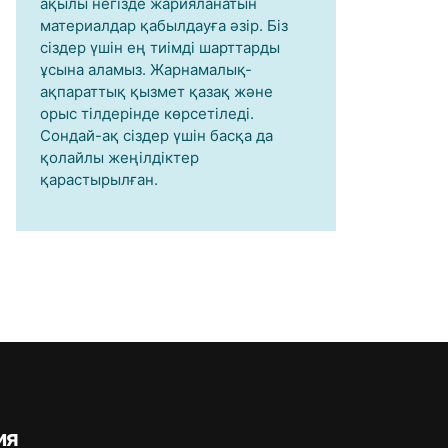
ақылы негізде жарияланатын
материалдар қабылдауға әзір. Біз
сіздер үшін ең тиімді шарттарды
ұсына аламыз. Жарнамалық-
ақпараттық қызмет қазақ және
орыс тілдерінде көрсетіледі.
Сондай-ақ сіздер үшін басқа да
қолайлы жеңілдіктер
қарастырылған.
ия