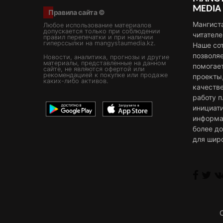
MEDIA
Правила сайта ©
Мангист
Любое использование материалов
допускается только при соблюдении
читателе
правил перепечатки и при наличии
гиперссылки на mangystaumedia.kz.
Наше со
позволя
Новости, аналитика, прогнозы и другие
материалы, представленные на данном
помогае
сайте, не являются офертой или
рекомендацией к покупке или продаже
проекты
каких-либо активов.
качестве
работу 
инициат
информа
более д
для шир