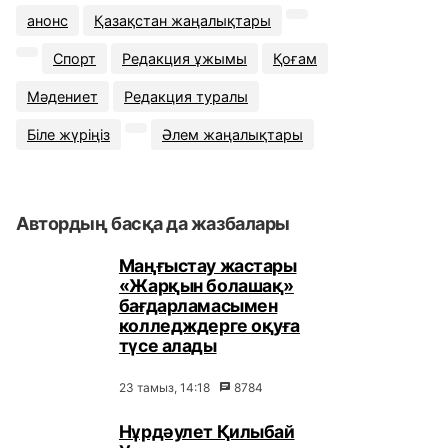
анонс
Қазақстан жаңалықтары
Спорт
Редакция ұжымы
Қоғам
Мәдениет
Редакция туралы
Біле жүріңіз
Әлем жаңалықтары
Автордың басқа да жазбалары
Маңғыстау жастары
«Жарқын болашақ»
бағдарламасымен
колледждерге оқуға
түсе алады
23 тамыз, 14:18
8784
Нұрдәулет Қилыбай