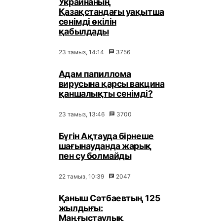
Украинаның
Қазақстандағы уақытша
сенімді өкілін
қабылдады
23 тамыз, 14:14
3756
Адам папиллома
вирусына қарсы вакцина
қаншалықты сенімді?
23 тамыз, 13:46
3700
Бүгін Ақтауда бірнеше
шағынауданда жарық
пен су болмайды
22 тамыз, 10:39
2047
Қаныш Сәтбаевтың 125
жылдығы:
Маңғыстаулық