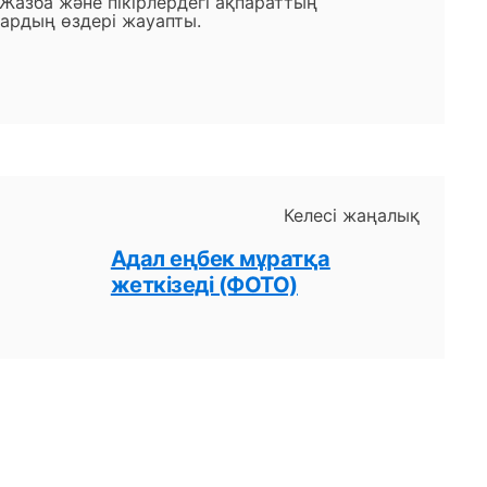
 Жазба және пікірлердегі ақпараттың
ардың өздері жауапты.
Келесі жаңалық
Адал еңбек мұратқа
жеткізеді (ФОТО)