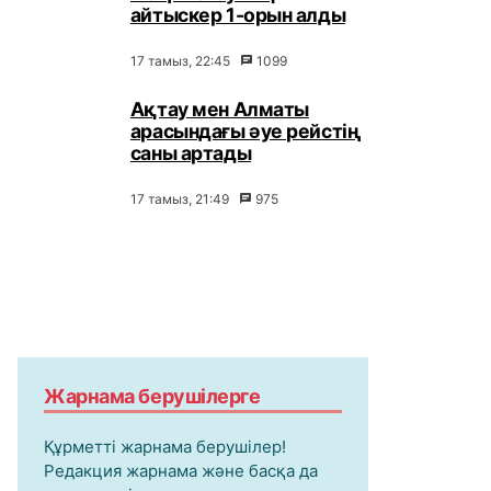
айтыскер 1-орын алды
17 тамыз, 22:45
1099
Ақтау мен Алматы
арасындағы әуе рейстің
саны артады
17 тамыз, 21:49
975
Жарнама берушілерге
Құрметті жарнама берушілер!
Редакция жарнама және басқа да