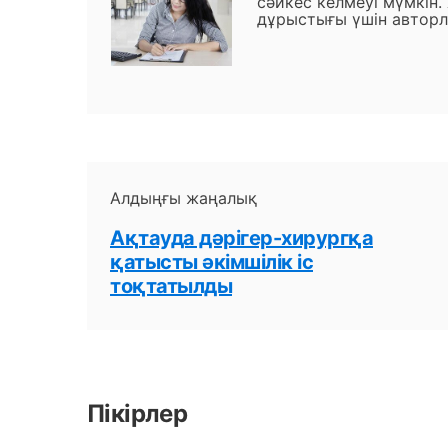
сәйкес келмеуі мүмкін.
дұрыстығы үшін авторл
Алдыңғы жаңалық
Ақтауда дәрігер-хирургқа
қатысты әкімшілік іс
тоқтатылды
Пікірлер