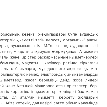
жобасының кезекті жеңімпаздары бүгін аудандық
ютерлік қызметті тегін көрсету орталығын" ашты.
 Құрық ауылының әкімі М.Төлегенов, аудандық ішкі
ысының міндетін атқарушы Ә.Ермұқанов, Атамекен
лиалы және Кірістер басқармасының қызметкерлері
обамыздың мақсаты - кәсіпкер ретінде тіркелген
алалы отбасыларға, мүгедектерге ақысыз қызмет
компьютерлік көмек, электрондық анықтамаларды
ызметтерді жасап береміз",- дейді жоба лидері
ай және Алтынай Маширова атты әріптестері бар.
ттік көрсетілетін қызметтер жөніндегі бас маман
сты. Ол аталған қызметті көрсету жолдарын
. Айта кетейік, дәл қазіргі сәтте облыс көлемінде