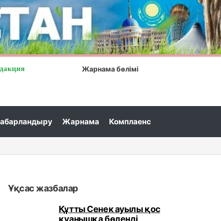
дакция
Жарнама бөлімі
абарландыру
Жарнама
Комплаенс
ау облысында жастар арасында ақпараттық-түсіндіру жұ
Ұқсас жазбалар
Құтты Сенек ауылы қос
қуанышқа бөленді