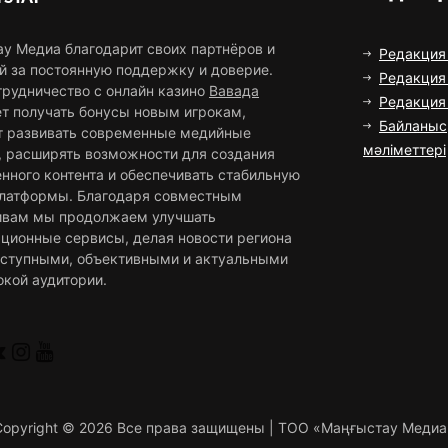
ау Медиа благодарит своих партнёров и
Редакция
й за постоянную поддержку и доверие.
Редакция 
трудничество с онлайн казино
Вавада
Редакци
ет получать бонусы новым игрокам,
Байланыс
т развивать современные медийные
мәліметтері
, расширять возможности для создания
нного контента и обеспечивать стабильную
платформы. Благодаря совместным
ивам мы продолжаем улучшать
ционные сервисы, делая новости региона
оступными, объективными и актуальными
окой аудитории.
Copyright ©
2026 Все права защищены | ТОО «Маңғыстау Медиа