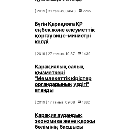
[ 2019 ] 31 тамыз, 04:43
2265
Бүгін Қарақияға ҚР
еңбек және әлеуметтік
қорғау вице-министрі
келді
[ 2019 ] 27 тамыз, 10:37
1439
Қарақиялық салық
қызметкері
"Мемлекеттік кірістер
органдарының үздігі"
атанды
[ 2019 ] 17 тамыз, 09:08
1882
Қарақия аудандық
экономика және қаржы
бөлімінің басшысы