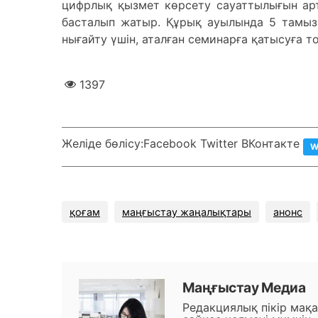
цифрлық қызмет көрсету сауаттылығын а
басталып жатыр. Құрық ауылында 5 тамыз к
нығайту үшін, аталған семинарға қатысуға 
1397
Желіде бөлісу:
Facebook Twitter ВКонтакте
W
қоғам
маңғыстау жаңалықтары
анонс
Маңғыстау Медиа
Редакциялық пікір мақ