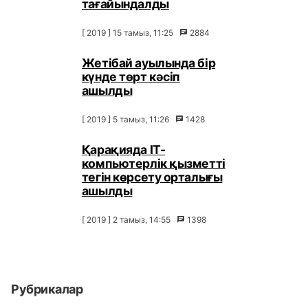
тағайындалды
[ 2019 ] 15 тамыз, 11:25
2884
Жетібай ауылында бір
күнде төрт кәсіп
ашылды
[ 2019 ] 5 тамыз, 11:26
1428
Қарақияда IT-
компьютерлік қызметті
тегін көрсету орталығы
ашылды
[ 2019 ] 2 тамыз, 14:55
1398
Рубрикалар