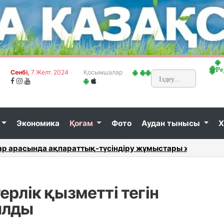
Ре
Сенбi,
7 Желт. 2024
Қосымшалар
Экономика
Қоғам
Фото
Аудан тынысы
Х
тың алдын алу және болдырмау...
Маңғыст
рлік қызметті тегін
ылды