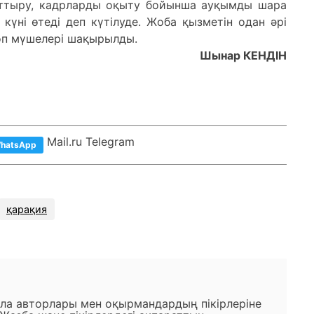
рттыру, кадрларды оқыту бойынша ауқымды шара
үні өтеді деп күтілуде. Жоба қызметін одан әрі
топ мүшелері шақырылды.
Шынар КЕНДІН
Mail.ru Telegram
hatsApp
қарақия
ала авторлары мен оқырмандардың пікірлеріне