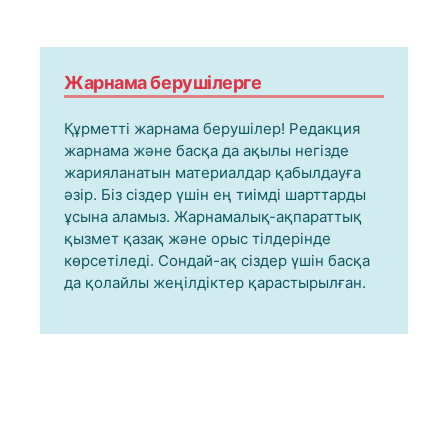
Жарнама берушілерге
Құрметті жарнама берушілер! Редакция
жарнама және басқа да ақылы негізде
жарияланатын материалдар қабылдауға
әзір. Біз сіздер үшін ең тиімді шарттарды
ұсына аламыз. Жарнамалық-ақпараттық
қызмет қазақ және орыс тілдерінде
көрсетіледі. Сондай-ақ сіздер үшін басқа
да қолайлы жеңілдіктер қарастырылған.