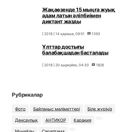
Жаңаөзенде 15 мыңға жуық
адам латын әліпбиімен
диктант жазды
[ 2018 ] 14 қараша, 09:51
1393
Ұлттар достығы
балабақшадан басталады
[ 2018 ] 20 қыркүйек, 04:30
1826
Рубрикалар
Фото
Байланыс мәліметтері
Біле жүріңіз
Денсаулық
АНТИКОР
Қарақия
Мұнайлы
Сараптама