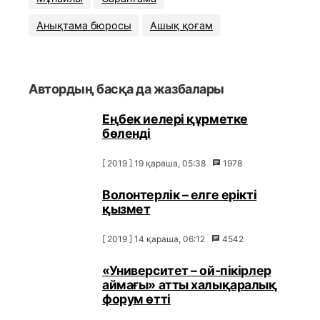
Анықтама бюросы
Ашық қоғам
Автордың басқа да жазбалары
Еңбек иелері құрметке
бөленді
[ 2019 ] 19 қараша, 05:38
1978
Волонтерлік – елге ерікті
қызмет
[ 2019 ] 14 қараша, 06:12
4542
«Университет – ой-пікірлер
аймағы» атты халықаралық
форум өтті