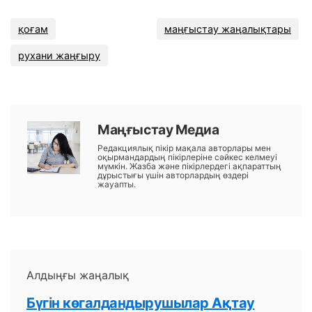
қоғам
маңғыстау жаңалықтары
рухани жаңғыру
Маңғыстау Медиа
Редакциялық пікір мақала авторлары мен
оқырмандардың пікірлеріне сәйкес келмеуі
мүмкін. Жазба және пікірлердегі ақпараттың
дұрыстығы үшін авторлардың өздері
жауапты.
Алдыңғы жаңалық
Бүгін көгалдандырушылар Ақтау