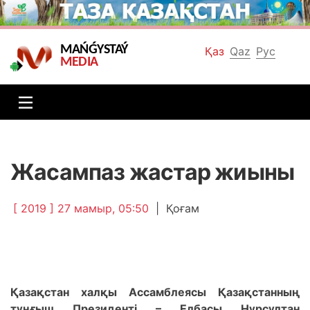
MAŃǴYSTAÝ
Қаз
Qaz
Рус
MEDIA
Жасампаз жастар жиыны
[ 2019 ] 27 мамыр, 05:50
|
Қоғам
Қазақстан халқы Ассамблеясы Қазақстанның
тұңғыш Президенті – Елбасы Нұрсұлтан