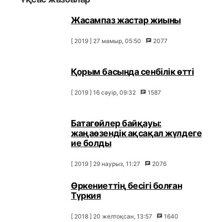
Жасампаз жастар жиыны
[ 2019 ] 27 мамыр, 05:50
2077
Қорым басында сенбілік өтті
[ 2019 ] 16 сәуір, 09:32
1587
Батагөйлер байқауы:
жаңаөзендік ақсақал жүлдеге
ие болды
[ 2019 ] 29 наурыз, 11:27
2076
Өркениеттің бесігі болған
Түркия
[ 2018 ] 20 желтоқсан, 13:57
1640