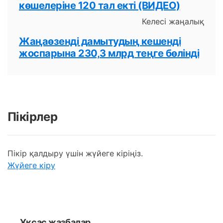
көшелеріне 120 тал екті (ВИДЕО)
Келесі жаңалық
Жаңаөзенді дамытудың кешенді
жоспарына 230,3 млрд теңге бөлінді
Пікірлер
Пікір қалдыру үшін жүйеге кіріңіз.
Жүйеге кіру
Ұқсас жазбалар