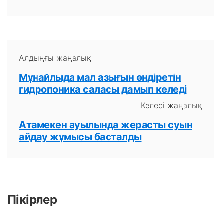
Алдыңғы жаңалық
Мұнайлыда мал азығын өндіретін
гидропоника саласы дамып келеді
Келесі жаңалық
Атамекен ауылында жерасты суын
айдау жұмысы басталды
Пікірлер