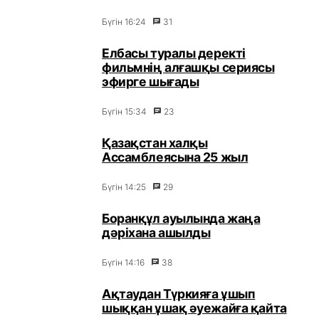
Бүгін 16:24
31
Елбасы туралы деректі
фильмнің алғашқы сериясы
эфирге шығады
Бүгін 15:34
23
Қазақстан халқы
Ассамблеясына 25 жыл
Бүгін 14:25
29
Боранқұл ауылында жаңа
дәріхана ашылды
Бүгін 14:16
38
Ақтаудан Түркияға ұшып
шыққан ұшақ әуежайға қайта