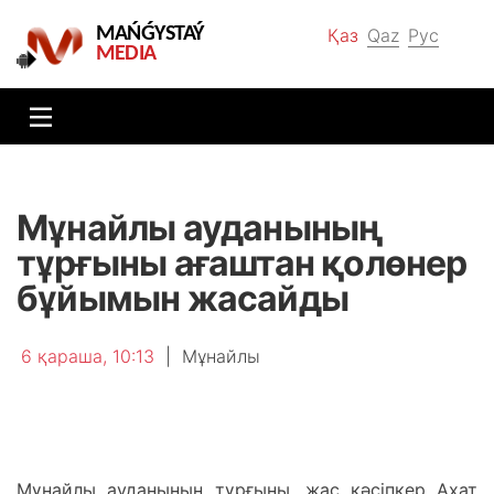
MAŃǴYSTAÝ
Қаз
Qaz
Рус
MEDIA
Мұнайлы ауданының
тұрғыны ағаштан қолөнер
бұйымын жасайды
6 қараша, 10:13
|
Мұнайлы
Мұнайлы ауданының тұрғыны, жас кәсіпкер Ахат