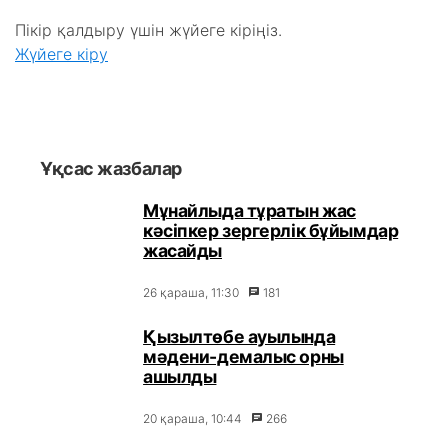
Пікір қалдыру үшін жүйеге кіріңіз.
Жүйеге кіру
Ұқсас жазбалар
Мұнайлыда тұратын жас
кәсіпкер зергерлік бұйымдар
жасайды
26 қараша, 11:30
181
Қызылтөбе ауылында
мәдени-демалыс орны
ашылды
20 қараша, 10:44
266