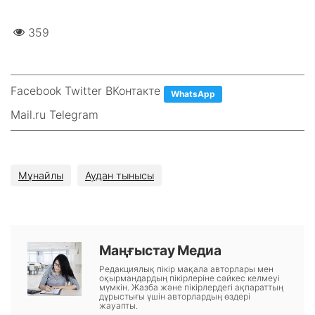
359
Facebook Twitter ВКонтакте
WhatsApp
Mail.ru Telegram
Мұнайлы
Аудан тынысы
Маңғыстау Медиа
Редакциялық пікір мақала авторлары мен
оқырмандардың пікірлеріне сәйкес келмеуі
мүмкін. Жазба және пікірлердегі ақпараттың
дұрыстығы үшін авторлардың өздері
жауапты.