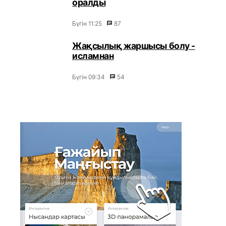
оралды
Бүгін 11:25
87
Жақсылық жаршысы болу -
исламнан
Бүгін 09:34
54