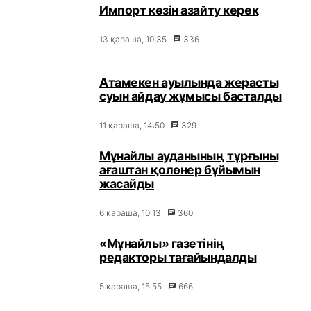
Импорт көзін азайту керек
13 қараша, 10:35
336
Атамекен ауылында жерасты
суын айдау жұмысы басталды
11 қараша, 14:50
329
Мұнайлы ауданының тұрғыны
ағаштан қолөнер бұйымын
жасайды
6 қараша, 10:13
360
«Мұнайлы» газетінің
редакторы тағайындалды
5 қараша, 15:55
666