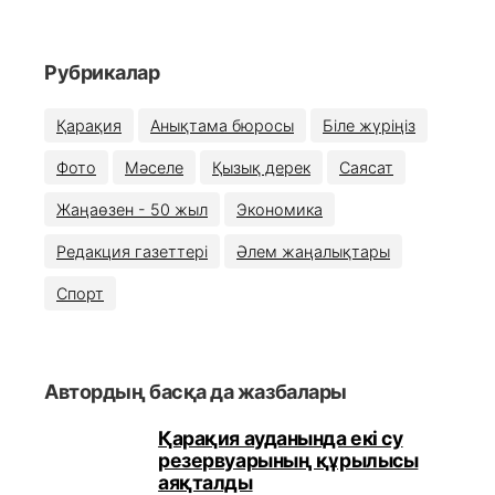
Рубрикалар
Қарақия
Анықтама бюросы
Біле жүріңіз
Фото
Мәселе
Қызық дерек
Саясат
Жаңаөзен - 50 жыл
Экономика
Редакция газеттері
Әлем жаңалықтары
Спорт
Автордың басқа да жазбалары
Қарақия ауданында екі су
резервуарының құрылысы
аяқталды