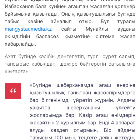
Избасханов бала күнінен ағаштан жасалған қолөнер
бұйымына қызығады. Оның қызығушылығы бүгінде
табыс көзіне айналып отыр. Бұл туралы
mangystaumedia.kz
сайты Мұнайлы ауданы
әкімдігінің баспасөз қызметіне сілтеме жасап
хабарлайды.
Ахат бүгінде кәсібін дөңгелетіп, түрлі сурет салып,
тапсырыс қабылдап, шежіре бәйтерегін сатылымға
шығарған.
«Бүгінде шеберханамда ағаш өнеріне
қызығушылық танытқан жасөспірімдерге
бар білгенінімді үйретіп жүрмін. Алдағы
уақытта шеберхананы үлкейту
жоспарымда бар. Қазір ағаш өнімдерін
жасайтын 2 құрылғым бар. Енді 4 аппарат
алуды көздеп отырмын. Бір айдағы
табысым 100 мың теңгеге дейін жетеді»,