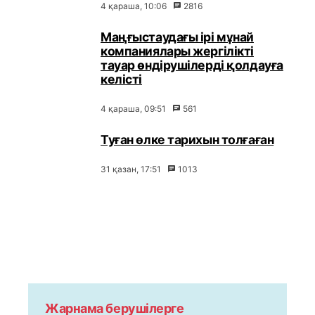
4 қараша, 10:06
2816
Маңғыстаудағы ірі мұнай
компаниялары жергілікті
тауар өндірушілерді қолдауға
келісті
4 қараша, 09:51
561
Туған өлке тарихын толғаған
31 қазан, 17:51
1013
Жарнама берушілерге