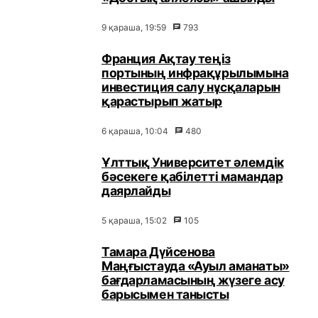
9 қараша, 19:59
793
Франция Ақтау теңіз
портының инфрақұрылымына
инвестиция салу нұсқаларын
қарастырып жатыр
6 қараша, 10:04
480
Ұлттық Университет әлемдік
бәсекеге қабілетті мамандар
даярлайды
5 қараша, 15:02
105
Тамара Дүйсенова
Маңғыстауда «Ауыл аманаты»
бағдарламасының жүзеге асу
барысымен танысты