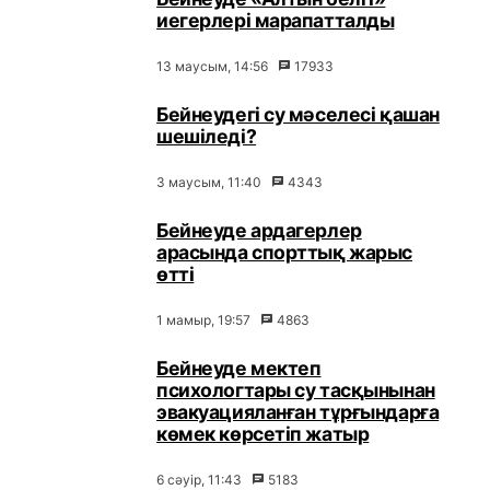
иегерлері марапатталды
13 маусым, 14:56
17933
Бейнеудегі су мәселесі қашан
шешіледі?
3 маусым, 11:40
4343
Бейнеуде ардагерлер
арасында спорттық жарыс
өтті
1 мамыр, 19:57
4863
Бейнеуде мектеп
психологтары су тасқынынан
эвакуацияланған тұрғындарға
көмек көрсетіп жатыр
6 сәуір, 11:43
5183