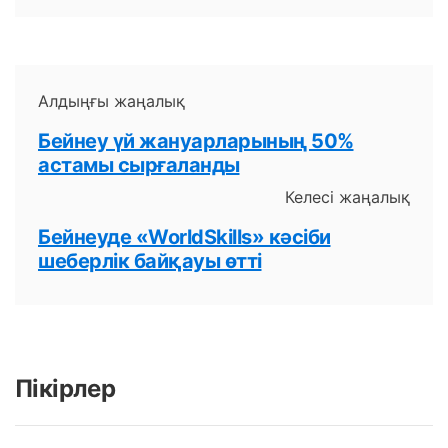
Алдыңғы жаңалық
Бейнеу үй жануарларының 50%
астамы сырғаланды
Келесі жаңалық
Бейнеуде «WorldSkills» кәсіби
шеберлік байқауы өтті
Пікірлер