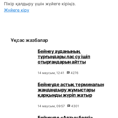
Пікір қалдыру үшін жүйеге кіріңіз.
Жүйеге кіру
Ұқсас жазбалар
Бейнеу ауданының
тұрғындары лас су ішіп
отырғандарын айтты
14 маусым, 12:41
4276
Бейнеуде астық терминалын
жандандыру жұмыстары
қарқынды жүріп жатыр
14 маусым, 09:57
4301
Бейнеуде «Алтын белгі»