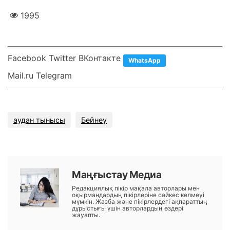
1995
Facebook Twitter ВКонтакте
WhatsApp
Mail.ru Telegram
аудан тынысы
Бейнеу
Маңғыстау Медиа
Редакциялық пікір мақала авторлары мен
оқырмандардың пікірлеріне сәйкес келмеуі
мүмкін. Жазба және пікірлердегі ақпараттың
дұрыстығы үшін авторлардың өздері
жауапты.