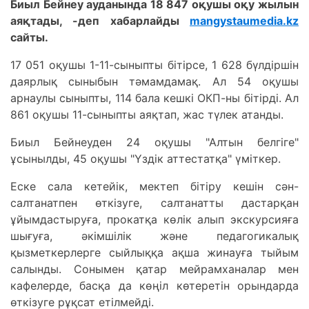
Биыл Бейнеу ауданында 18 847 оқушы оқу жылын
аяқтады, -деп хабарлайды
mangystaumedia.kz
сайты.
17 051 оқушы 1-11-сыныпты бітірсе, 1 628 бүлдіршін
даярлық сыныбын тәмамдамақ. Ал 54 оқушы
арнаулы сыныпты, 114 бала кешкі ОКП-ны бітірді. Ал
861 оқушы 11-сыныпты аяқтап, жас түлек атанды.
Биыл Бейнеуден 24 оқушы "Алтын белгіге"
ұсынылды, 45 оқушы "Үздік аттестатқа" үміткер.
Еске сала кетейік, мектеп бітіру кешін сән-
салтанатпен өткізуге, салтанатты дастарқан
ұйымдастыруға, прокатқа көлік алып экскурсияға
шығуға, әкімшілік және педагогикалық
қызметкерлерге сыйлыққа ақша жинауға тыйым
салынды. Сонымен қатар мейрамханалар мен
кафелерде, басқа да көңіл көтеретін орындарда
өткізуге рұқсат етілмейді.