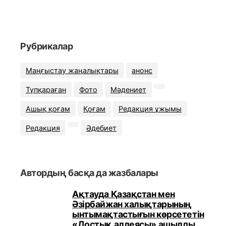
Рубрикалар
Маңғыстау жаңалықтары
анонс
Түпқараған
Фото
Мәдениет
Ашық қоғам
Қоғам
Редакция ұжымы
Редакция
Әдебиет
Автордың басқа да жазбалары
Ақтауда Қазақстан мен
Әзірбайжан халықтарының
ынтымақтастығын көрсететін
«Достық аллеясы» ашылды