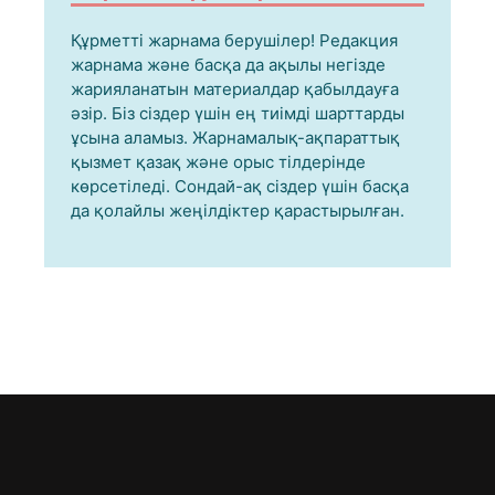
Құрметті жарнама берушілер! Редакция
жарнама және басқа да ақылы негізде
жарияланатын материалдар қабылдауға
әзір. Біз сіздер үшін ең тиімді шарттарды
ұсына аламыз. Жарнамалық-ақпараттық
қызмет қазақ және орыс тілдерінде
көрсетіледі. Сондай-ақ сіздер үшін басқа
да қолайлы жеңілдіктер қарастырылған.