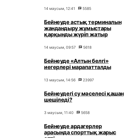
14 маусым, 12:41
5585
Бейнеуде астық терминалын
жандандыру жұмыстары
қарқынды жүріп жатыр
14 маусым, 09:57
5618
Бейнеуде «Алтын белгі»
иегерлері марапатталды
13 маусым, 14:56
23997
Бейнеудегі су мәселесі қашан
шешіледі?
3 маусым, 11:40
5658
Бейнеуде ардагерлер
арасында спорттық жарыс