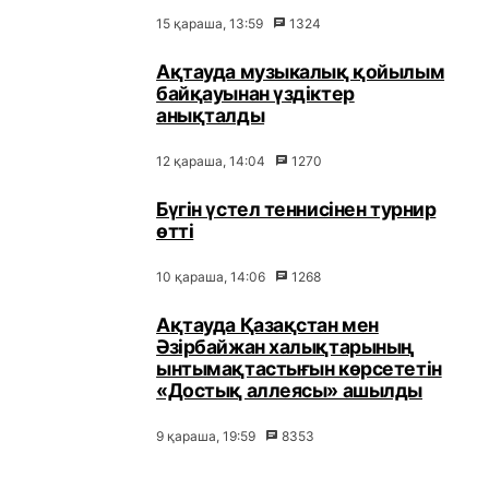
15 қараша, 13:59
1324
Ақтауда музыкалық қойылым
байқауынан үздіктер
анықталды
12 қараша, 14:04
1270
Бүгін үстел теннисінен турнир
өтті
10 қараша, 14:06
1268
Ақтауда Қазақстан мен
Әзірбайжан халықтарының
ынтымақтастығын көрсететін
«Достық аллеясы» ашылды
9 қараша, 19:59
8353