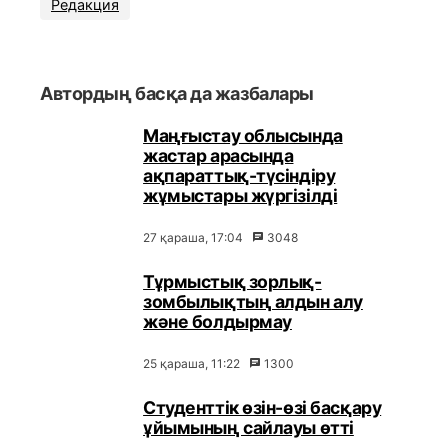
Редакция
Автордың басқа да жазбалары
Маңғыстау облысында
жастар арасында
ақпараттық-түсіндіру
жұмыстары жүргізілді
27 қараша, 17:04
3048
Тұрмыстық зорлық-
зомбылықтың алдын алу
және болдырмау
25 қараша, 11:22
1300
Студенттік өзін-өзі басқару
ұйымының сайлауы өтті