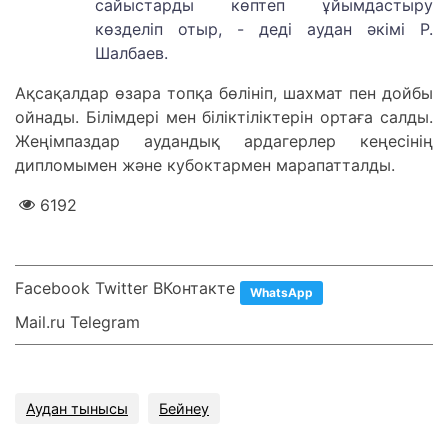
сайыстарды көптеп ұйымдастыру
көзделіп отыр, - деді аудан әкімі Р.
Шалбаев.
Ақсақалдар өзара топқа бөлініп, шахмат пен дойбы
ойнады. Білімдері мен біліктіліктерін ортаға салды.
Жеңімпаздар аудандық ардагерлер кеңесінің
дипломымен және кубоктармен марапатталды.
6192
Facebook Twitter ВКонтакте
WhatsApp
Mail.ru Telegram
Аудан тынысы
Бейнеу