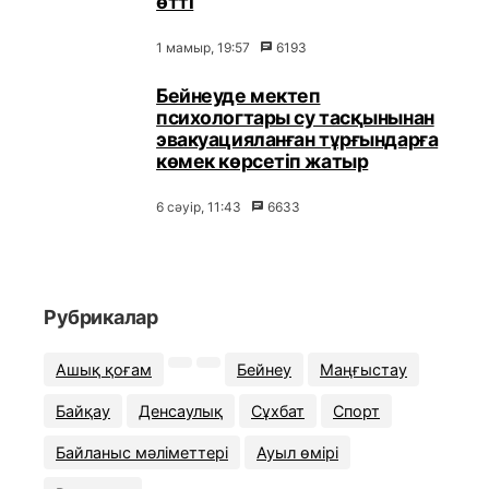
өтті
1 мамыр, 19:57
6193
Бейнеуде мектеп
психологтары су тасқынынан
эвакуацияланған тұрғындарға
көмек көрсетіп жатыр
6 сәуір, 11:43
6633
Рубрикалар
Ашық қоғам
Бейнеу
Маңғыстау
Байқау
Денсаулық
Сұхбат
Спорт
Байланыс мәліметтері
Ауыл өмірі