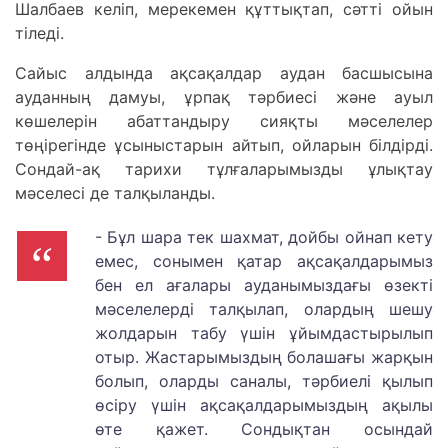
Шалбаев келіп, мерекемен құттықтап, сәтті ойын
тіледі.
Сайыс алдында ақсақалдар аудан басшысына
ауданның дамуы, ұрпақ тәрбиесі және ауыл
көшелерін абаттандыру сияқты мәселелер
төңірегінде ұсыныстарын айтып, ойларын білдірді.
Сондай-ақ тарихи тұлғаларымызды ұлықтау
мәселесі де талқыланды.
- Бұл шара тек шахмат, дойбы ойнап кету
емес, сонымен қатар ақсақалдарымыз
бен ел ағалары ауданымыздағы өзекті
мәселелерді талқылап, олардың шешу
жолдарын табу үшін ұйымдастырылып
отыр. Жастарымыздың болашағы жарқын
болып, оларды саналы, тәрбиелі қылып
өсіру үшін ақсақалдарымыздың ақылы
өте қажет. Сондықтан осындай