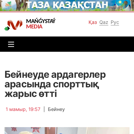
MAŃǴYSTAÝ
Қаз
Qaz
Рус
MEDIA
Бейнеуде ардагерлер
арасында спорттық
жарыс өтті
1 мамыр, 19:57
|
Бейнеу