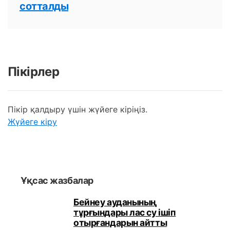
сотталды
Пікірлер
Пікір қалдыру үшін жүйеге кіріңіз.
Жүйеге кіру
Ұқсас жазбалар
Бейнеу ауданының
тұрғындары лас су ішіп
отырғандарын айтты