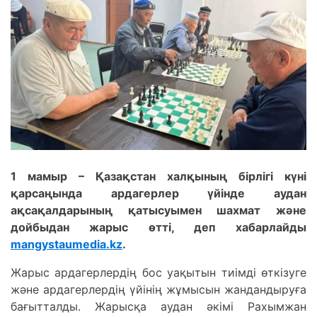
1 мамыр – Қазақстан халқының бірлігі күні
қарсаңында ардагерлер үйінде аудан
ақсақалдарының қатысуымен шахмат және
дойбыдан жарыс өтті, деп хабарлайды
mangystaumedia.kz
.
Жарыс ардагерлердің бос уақытын тиімді өткізуге
және ардагерлердің үйінің жұмысын жандандыруға
бағытталды. Жарысқа аудан әкімі Рахымжан