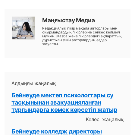
Маңғыстау Медиа
Редакциялық пікір мақала авторлары мен
оқырмандардың пікірлеріне сәйкес келмеуі
мүмкін. Жазба және пікірлердегі ақпараттың
дұрыстығы үшін авторлардың өздері
жауапты.
Алдыңғы жаңалық
Бейнеуде мектеп психологтары су
тасқынынан эвакуацияланған
тұрғындарға көмек көрсетіп жатыр
Келесі жаңалық
Бейнеуде колледж директоры