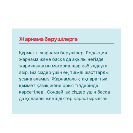
Жарнама берушілерге
Құрметті жарнама берушілер! Редакция
жарнама және басқа да ақылы негізде
жарияланатын материалдар қабылдауға
әзір. Біз сіздер үшін ең тиімді шарттарды
ұсына аламыз. Жарнамалық-ақпараттық
қызмет қазақ және орыс тілдерінде
көрсетіледі. Сондай-ақ сіздер үшін басқа
да қолайлы жеңілдіктер қарастырылған.