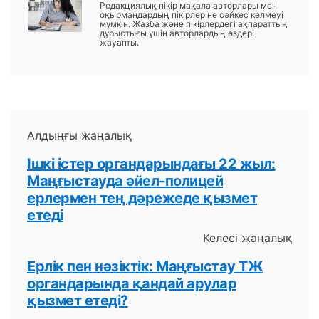
Редакциялық пікір мақала авторлары мен
оқырмандардың пікірлеріне сәйкес келмеуі
мүмкін. Жазба және пікірлердегі ақпараттың
дұрыстығы үшін авторлардың өздері
жауапты.
Алдыңғы жаңалық
Ішкі істер органдарындағы 22 жыл:
Маңғыстауда әйел-полицей
ерлермен тең дәрежеде қызмет
етеді
Келесі жаңалық
Ерлік пен нәзіктік: Маңғыстау ТЖ
органдарында қандай арулар
қызмет етеді?