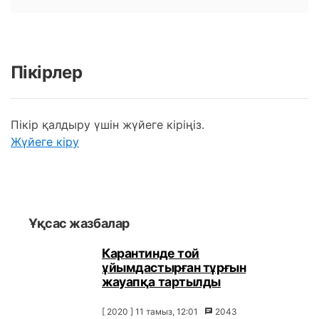
Пікірлер
Пікір қалдыру үшін жүйеге кіріңіз.
Жүйеге кіру
Ұқсас жазбалар
Карантинде той
ұйымдастырған тұрғын
жауапқа тартылды
[ 2020 ] 11 тамыз, 12:01
2043