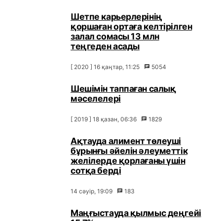
Шетпе карьерлерінің
қоршаған ортаға келтірілген
залал сомасы 13 млн
теңгеден асады
[ 2020 ] 16 қаңтар, 11:25
5054
Шешімін таппаған салық
мәселелері
[ 2019 ] 18 қазан, 06:36
1829
Ақтауда алимент төлеуші
бұрынғы әйелін әлеуметтік
желілерде қорлағаны үшін
сотқа берді
14 сәуір, 19:09
183
Маңғыстауда қылмыс деңгейі