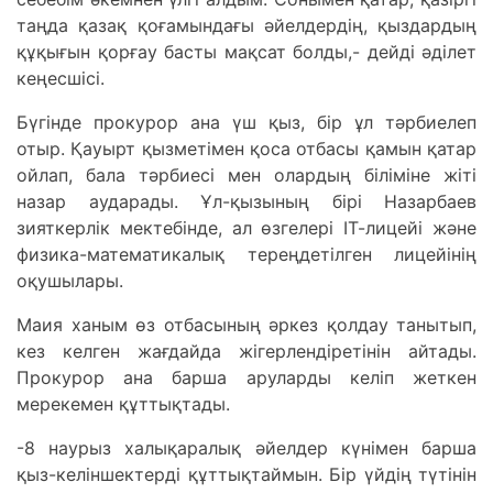
таңда қазақ қоғамындағы әйелдердің, қыздардың
құқығын қорғау басты мақсат болды,- дейді әділет
кеңесшісі.
Бүгінде прокурор ана үш қыз, бір ұл тәрбиелеп
отыр. Қауырт қызметімен қоса отбасы қамын қатар
ойлап, бала тәрбиесі мен олардың біліміне жіті
назар аударады. Ұл-қызының бірі Назарбаев
зияткерлік мектебінде, ал өзгелері ІТ-лицейі және
физика-математикалық тереңдетілген лицейінің
оқушылары.
Маия ханым өз отбасының әркез қолдау танытып,
кез келген жағдайда жігерлендіретінін айтады.
Прокурор ана барша аруларды келіп жеткен
мерекемен құттықтады.
-8 наурыз халықаралық әйелдер күнімен барша
қыз-келіншектерді құттықтаймын. Бір үйдің түтінін