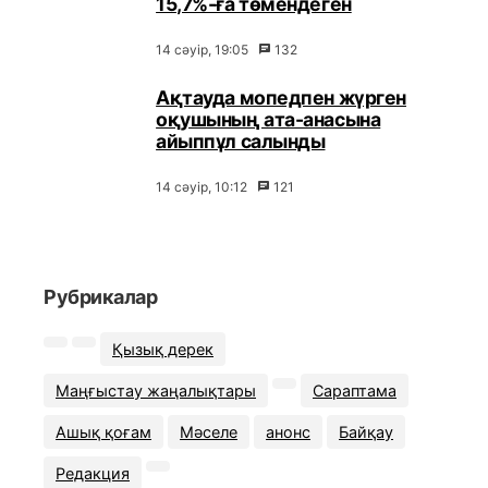
15,7%-ға төмендеген
14 сәуір, 19:05
132
Ақтауда мопедпен жүрген
оқушының ата-анасына
айыппұл салынды
14 сәуір, 10:12
121
Рубрикалар
Қызық дерек
Маңғыстау жаңалықтары
Сараптама
Ашық қоғам
Мәселе
анонс
Байқау
Редакция