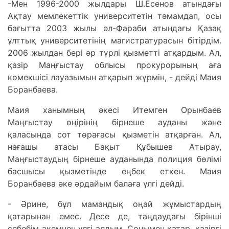
-Мен 1996-2000 жылдары Ш.Есенов атындағы
Ақтау мемлекеттік университетін тәмамдап, осы
бағытта 2003 жылы әл-Фараби атындағы Қазақ
ұлттық университетінің магистратурасын бітірдім.
2006 жылдан бері әр түрлі қызметті атқардым. Ал,
қазір Маңғыстау облысы прокурорының аға
көмекшісі лауазымын атқарып жүрмін, - дейді Маия
Боранбаева.
Маия ханымның әкесі Итемген Орынбаев
Маңғыстау өңірінің бірнеше ауданы және
қаласында сот төрағасы қызметін атқарған. Ал,
нағашы атасы Бақыт Құбышев Атырау,
Маңғыстаудың бірнеше ауданында полиция бөлімі
басшысы қызметінде еңбек еткен. Маия
Боранбаева әке әрдайым балаға үлгі дейді.
- Әрине, бұл мамандық оңай жұмыстардың
қатарынан емес. Десе де, таңдаудағы бірінші
себебім әкемнен үлгі алдым. Сонымен қатар, қазіргі