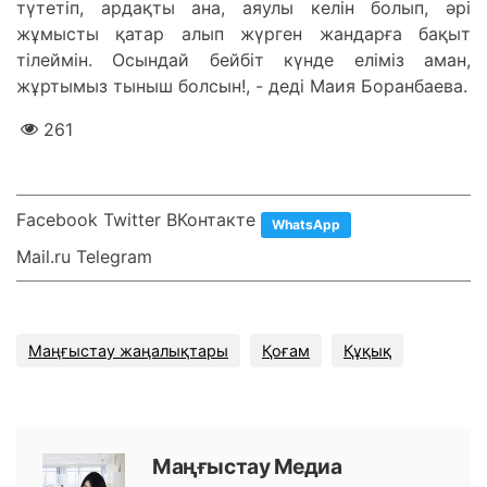
түтетіп, ардақты ана, аяулы келін болып, әрі
жұмысты қатар алып жүрген жандарға бақыт
тілеймін. Осындай бейбіт күнде еліміз аман,
жұртымыз тыныш болсын!, - деді Маия Боранбаева.
261
Facebook Twitter ВКонтакте
WhatsApp
Mail.ru Telegram
Маңғыстау жаңалықтары
Қоғам
Құқық
Маңғыстау Медиа