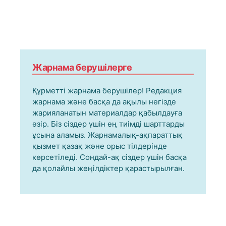
Жарнама берушілерге
Құрметті жарнама берушілер! Редакция
жарнама және басқа да ақылы негізде
жарияланатын материалдар қабылдауға
әзір. Біз сіздер үшін ең тиімді шарттарды
ұсына аламыз. Жарнамалық-ақпараттық
қызмет қазақ және орыс тілдерінде
көрсетіледі. Сондай-ақ сіздер үшін басқа
да қолайлы жеңілдіктер қарастырылған.