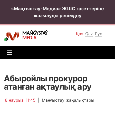
«Маңғыстау-Медиа» ЖШС газеттеріне
жазылуды ресімдеу
MAŃǴYSTAÝ
Қаз
Qaz
Рус
MEDIA
Абыройлы прокурор
атанған ақтаулық ару
8 наурыз, 11:45
|
Маңғыстау жаңалықтары