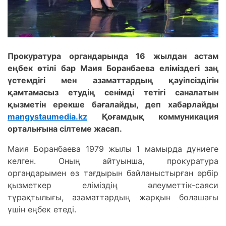
Прокуратура органдарында 16 жылдан астам
еңбек өтілі бар Маия Боранбаева еліміздегі заң
үстемдігі мен азаматтардың қауіпсіздігін
қамтамасыз етудің сенімді тетігі саналатын
қызметін ерекше бағалайды, деп хабарлайды
mangystaumedia.kz
Қоғамдық коммуникация
орталығына сілтеме жасап.
Маия Боранбаева 1979 жылы 1 мамырда дүниеге
келген. Оның айтуынша, прокуратура
органдарымен өз тағдырын байланыстырған әрбір
қызметкер еліміздің әлеуметтік-саяси
тұрақтылығы, азаматтардың жарқын болашағы
үшін еңбек етеді.