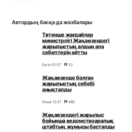
Автордың басқа да жазбалары
Төтенше жағдайлар
министрлігі Жаңаөзендегі
жарылыстың алдын ала
себептерін айтты
Бүгін 01:07
32
Жаңаөзенде болған
жарылыстың себебі
анықталды
Кеше 12:31
480
Жаңаөзендегі жарылыс
бойынша ведомствоаралық
штабтың жұмысы басталды