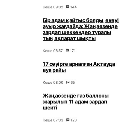
Кеше 09:02
144
Бір адам қайтыс болды, екеуі
ауыр жағдайда: Жаңаөзенде
зардап шеккендер туралы
тың ақпарат шықты
Кеше 08:57
171
17 сәуірге арналған Ақтауда
ауа райы
Кеше 08:00
65
Жаңаөзенде газ баллоны
жарылып 11 адам зардап
шекті
Кеше 07:33
123