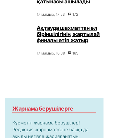
қатынасы ашылады
17 мамыр, 17:53
172
Ақтауда шахматтан ел
біріншілігінің жартылай
финалы өтіп жатыр
17 мамыр, 16:39
165
Жарнама берушілерге
Құрметті жарнама берушілер!
Редакция жарнама және басқа да
ақылы негізде жарияланатын