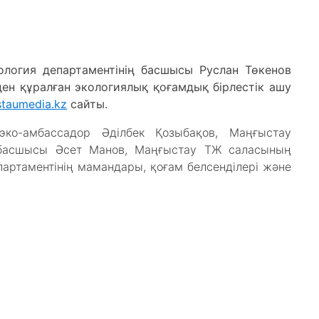
кология департаментінің басшысы Руслан Төкенов
ден құралған экологиялық қоғамдық бірлестік ашу
taumedia.kz
сайты.
ко-амбассадор Әділбек Қозыбақов, Маңғыстау
басшысы Әсет Манов, Маңғыстау ТЖ саласының
артаментінің мамандары, қоғам белсенділері және