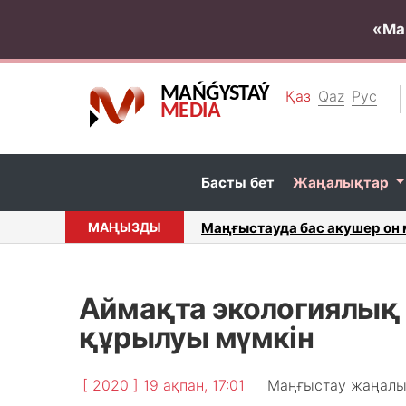
«Ма
MAŃǴYSTAÝ
Қаз
Qaz
Рус
MEDIA
Басты бет
Жаңалықтар
сандырған...
МАҢЫЗДЫ
Маңғыстауда екі бала шұңқыр
Аймақта экологиялық 
құрылуы мүмкін
[ 2020 ] 19 ақпан, 17:01
|
Маңғыстау жаңал