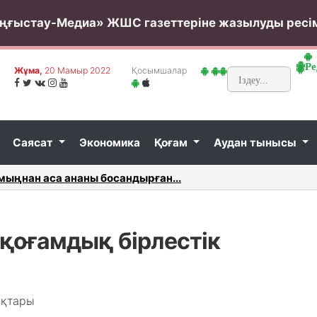
ңғыстау-Медиа» ЖШС газеттеріне жазылуды ресі
Ре
Жұма,
20 Мамыр 2022
Қосымшалар
Саясат
Экономика
Қоғам
Аудан тынысы
дағы суға батып кетті...
Жаңаөзе
қоғамдық бірлестік
ықтары