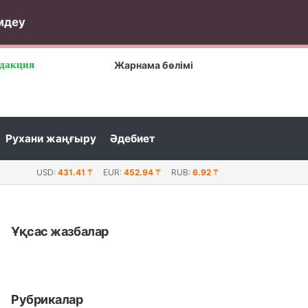
мдеу
дакция
Жарнама бөлімі
Рухани жаңғыру
Әдебиет
нде 34 техника жауын-салдарын жоюға жұмылдырылды.
USD:
431.41
₸
EUR:
452.94
₸
RUB:
6.92
₸
Ұқсас жазбалар
Рубрикалар