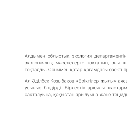
Алдымен облыстық экология департаментін
экологиялық мәселелерге тоқталып, оны 
тоқталды. Сонымен қатар қоғамдағы өзекті пр
Ал Әділбек Қозыбақов «Еріктілер жылы» аяс
ұсыныс білдірді. Бірлестік арқылы жастар
сақталуына, қоқыстан арылуына және теңізд