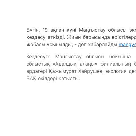
Бүгін, 19 ақпан күні Маңғыстау облысы э
кездесу өткізді. Жиын барысында еріктілер
жобасы ұсынылды, - деп хабарлайды
mangys
Кездесуге Маңғыстау облысы бойынша э
облыстық «Адалдық алаңы» филиалының 
ардагері Қажымұрат Хайрушев, экология деп
БАҚ өкілдері қатысты.