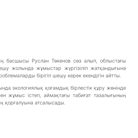
ің басшысы Руслан Төкенов сөз алып, облыстағы
шешу жолында жұмыстар жүргізіліп жатқандығына
облемаларды бірігіп шешу керек екендігін айтты.
ында экологиялық қоғамдық бірлестік құру жөнінде
мен жұмыс істеп, аймақтағы табиғат тазалығының
ің қорғалуына атсалысады.