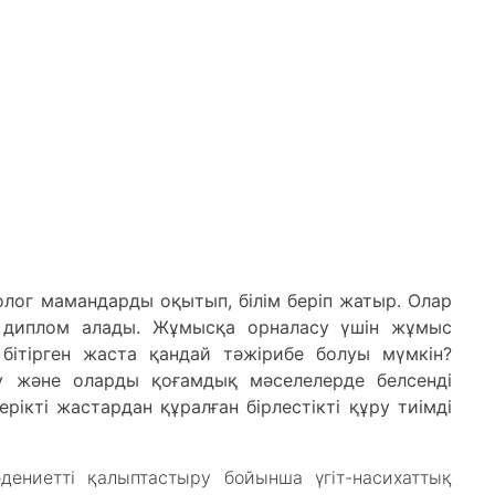
ог мамандарды оқытып, білім беріп жатыр. Олар
а диплом алады. Жұмысқа орналасу үшін жұмыс
 бітірген жаста қандай тәжірибе болуы мүмкін?
еу және оларды қоғамдық мәселелерде белсенді
рікті жастардан құралған бірлестікті құру тиімді
.
дениетті қалыптастыру бойынша үгіт-насихаттық