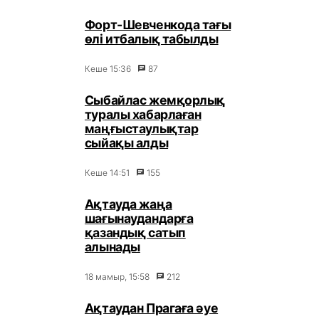
Форт-Шевченкода тағы
өлі итбалық табылды
Кеше 15:36
87
Сыбайлас жемқорлық
туралы хабарлаған
маңғыстаулықтар
сыйақы алды
Кеше 14:51
155
Ақтауда жаңа
шағынаудандарға
қазандық сатып
алынады
18 мамыр, 15:58
212
Ақтаудан Прагаға әуе