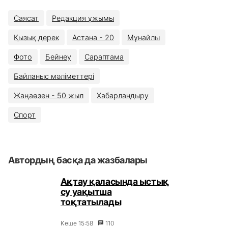
Саясат
Редакция ұжымы
Қызық дерек
Астана - 20
Мұнайлы
Фото
Бейнеу
Сараптама
Байланыс мәліметтері
Жаңаөзен - 50 жыл
Хабарландыру
Спорт
Автордың басқа да жазбалары
Ақтау қаласында ыстық
су уақытша
тоқтатылады
Кеше 15:58
110