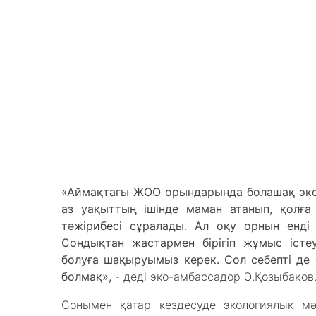
«Аймақтағы ЖОО орындарында болашақ экол
аз уақыттың ішінде маман атанып, қолғ
тәжірибесі сұралады. Ал оқу орнын енді
Сондықтан жастармен бірігіп жұмыс іст
болуға шақыруымыз керек. Сол себепті де е
болмақ»,
- деді эко-амбассадор Ә.Қозыбақов
Сонымен қатар кездесуде экологиялық мә