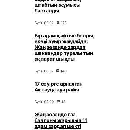
штабтың жұмысы
басталды
Бүгін 09:02
123
Бір адам қайтыс болды,
екеуі ауыр жағдайда:
Жаңаөзенде зардап
шеккендер туралы тың
ақпарат шықты
Бүгін 08:57
143
17 сәуірге арналған
Ақтауда ауа райы
Бүгін 08:00
48
Жаңаөзенде газ
баллоны жарылып 11
адам зардап шекті