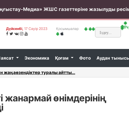
ңғыстау-Медиа» ЖШС газеттеріне жазылуды ресі
Ре
Дүйсенбі,
17 Сәуір 2023
Қосымшалар
Саясат
Экономика
Қоғам
Фото
Аудан тыныс
н жиырмаға жуық дәрігер астан уланды...
Маңғыст
і жанармай өнімдерінің
і