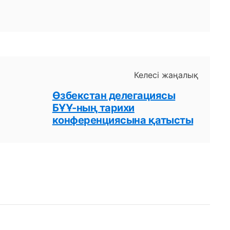
Келесі жаңалық
Өзбекстан делегациясы
БҰҰ-ның тарихи
конференциясына қатысты