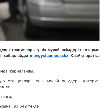
 құю станциялары үшін мұнай өнімдерін көтерме
деп хабарлайды
mangystaumedia.kz
ҚазАқпаратқа
ында жарияланды.
ұю станциялары үшін мұнай өнімдерін көтерме
нген:
теңге;
сына 193 649 теңге;