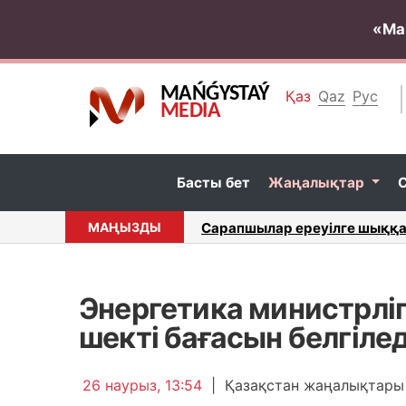
«Ма
MAŃǴYSTAÝ
Қаз
Qaz
Рус
MEDIA
Басты бет
Жаңалықтар
алы айтты...
МАҢЫЗДЫ
Ақтауда ауызашарға қатысқа
Энергетика министрліг
шекті бағасын белгілед
26 наурыз, 13:54
|
Қазақстан жаңалықтары