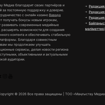
ау Медиа благодарит своих партнёров и
Редакция
й за постоянную поддержку и доверие.
Редакция 
трудничество с онлайн казино
Вавада
Редакци
ет получать бонусы новым игрокам,
Байланыс
т развивать современные медийные
мәліметтері
, расширять возможности для создания
нного контента и обеспечивать стабильную
платформы. Благодаря совместным
ивам мы продолжаем улучшать
ционные сервисы, делая новости региона
оступными, объективными и актуальными
окой аудитории.
Copyright ©
2026 Все права защищены | ТОО «Маңғыстау Медиа