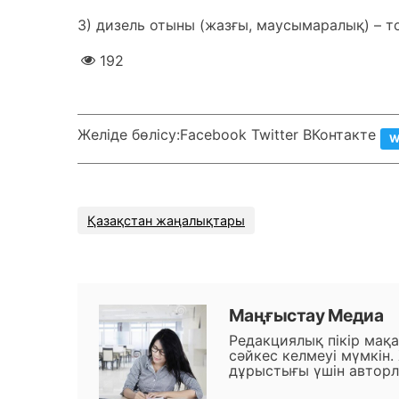
3) дизель отыны (жазғы, маусымаралық) – т
192
Желіде бөлісу:
Facebook Twitter ВКонтакте
W
Қазақстан жаңалықтары
Маңғыстау Медиа
Редакциялық пікір мақ
сәйкес келмеуі мүмкін.
дұрыстығы үшін авторл