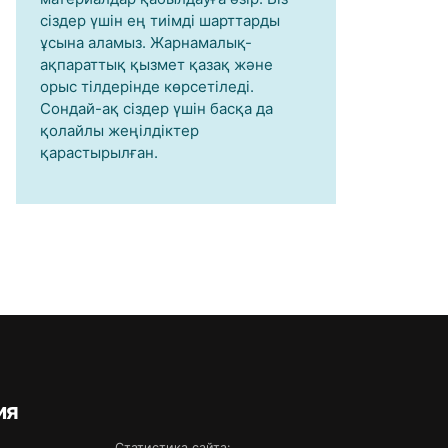
сіздер үшін ең тиімді шарттарды
ұсына аламыз. Жарнамалық-
ақпараттық қызмет қазақ және
орыс тілдерінде көрсетіледі.
Сондай-ақ сіздер үшін басқа да
қолайлы жеңілдіктер
қарастырылған.
ия
Статистика сайта: