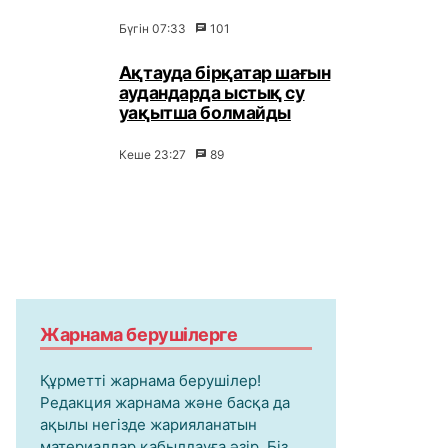
Бүгін 07:33
101
Ақтауда бірқатар шағын
аудандарда ыстық су
уақытша болмайды
Кеше 23:27
89
Жарнама берушілерге
Құрметті жарнама берушілер!
Редакция жарнама және басқа да
ақылы негізде жарияланатын
материалдар қабылдауға әзір. Біз