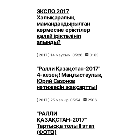
ЭКСПО 2017
Халықаралық
мамандандырылған
көрмесіне еріктілер
қалай іріктелініп
алынды?
[ 2017 ] 14 маусым, 05:26
3163
"Ралли Қазақстан-2017"
4-кезең! Маңғыстаулық
Юрий Сазонов
нәтижесін жақсартты!
[ 2017 ] 25 мамыр, 05:54
2506
"РАЛЛИ
ҚАЗАҚСТАН-2017"
Тартысқа толы ІІ этап
(ФОТО)