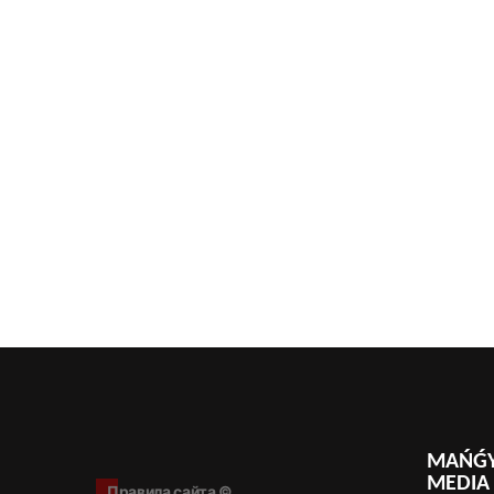
MAŃǴY
MEDIA
Правила сайта ©