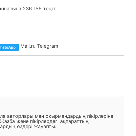
оннасына 236 156 теңге.
Mail.ru Telegram
hatsApp
ала авторлары мен оқырмандардың пікірлеріне
 Жазба және пікірлердегі ақпараттың
ардың өздері жауапты.