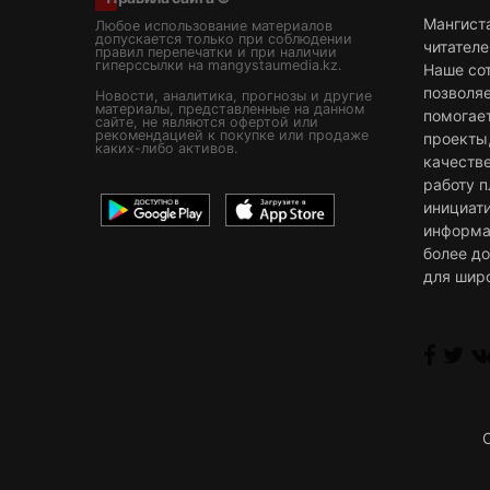
Мангист
Любое использование материалов
допускается только при соблюдении
читателе
правил перепечатки и при наличии
гиперссылки на mangystaumedia.kz.
Наше со
позволя
Новости, аналитика, прогнозы и другие
материалы, представленные на данном
помогае
сайте, не являются офертой или
рекомендацией к покупке или продаже
проекты
каких-либо активов.
качестве
работу 
инициат
информа
более д
для шир