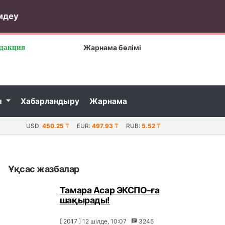
мдеу
дакция
Жарнама бөлімі
ы
Хабарландыру
Жарнама
ауда криминалдық полиция басшысының орынбасары қыз
USD:
450.25
₸
EUR:
497.93
₸
RUB:
5.52
₸
Ұқсас жазбалар
Тамара Асар ЭКСПО-ға
шақырады!
[ 2017 ] 12 шілде, 10:07
3245