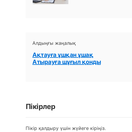
Алдыңғы жаңалық
Ақтауға ұшқан ұшақ
Атырауға шұғыл қонды
Пікірлер
Пікір қалдыру үшін жүйеге кіріңіз.