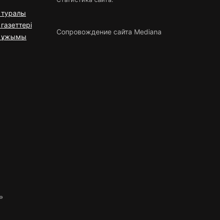
 туралы
газеттері
Сопровождение сайта Mediana
я ұжымы
»