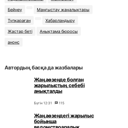
Бейнеу
Маңғыстау жаңалықтары
Түпқараған
Хабарландыру
Жастар беті
Анықтама бюросы
анонс
Автордың басқа да жазбалары
Жаңаөзенде болған
жарылыстың себебі
анықталды
Бүгін 12:31
115
Жаңаөзендегі жарылыс
бойынша
ведомствоаралық