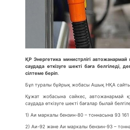
ҚР Энергетика министрлігі автожанармай
саудада өткізуге шекті баға белгіледі, 
сілтеме беріп
.
Бұл туралы бұйрық жобасы Ашық НҚА сайт
Құжат жобасына сәйкес, автожанармай қ
саудада өткізуге шекті бағалар былай белгіле
1) Аи маркалы бензин-80 – тоннасына 93 161 
2) Аи-92 және Аи маркалы бензин-93 – тонна