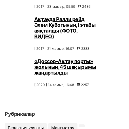
[ 2017 ] 23 мамыр, 05:59
2486
Ақтауда Ралли рейд
Әлем Кубогының I этабы
аяқталды (ФОТО,
ВИДЕО)
[ 2017 ] 21 мамыр, 16:07
2888
«Доссор-Ақтау порты»
жолының 45 шақырымы
жаңартылды
[ 2020 ] 14 тамыз, 16:48
2257
Рубрикалар
Редакция ұжымы
Маңғыстау