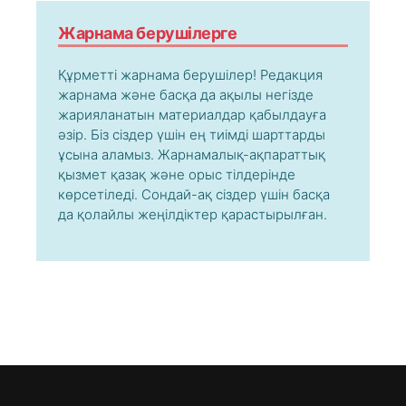
Жарнама берушілерге
Құрметті жарнама берушілер! Редакция
жарнама және басқа да ақылы негізде
жарияланатын материалдар қабылдауға
әзір. Біз сіздер үшін ең тиімді шарттарды
ұсына аламыз. Жарнамалық-ақпараттық
қызмет қазақ және орыс тілдерінде
көрсетіледі. Сондай-ақ сіздер үшін басқа
да қолайлы жеңілдіктер қарастырылған.