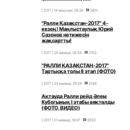
[ 2017 ] 14 маусым, 05:26
2801
"Ралли Қазақстан-2017" 4-
кезең! Маңғыстаулық Юрий
Сазонов нәтижесін
жақсартты!
[ 2017 ] 25 мамыр, 05:54
2153
"РАЛЛИ ҚАЗАҚСТАН-2017"
Тартысқа толы ІІ этап (ФОТО)
[ 2017 ] 23 мамыр, 05:59
2146
Ақтауда Ралли рейд Әлем
Кубогының I этабы аяқталды
(ФОТО, ВИДЕО)
[ 2017 ] 21 мамыр, 16:07
2553