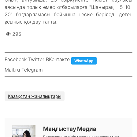
аясында толық емес отбасыларға "Шаңырақ – 5-10-
20" бағдарламасы бойынша несие беріледі деген
ұсыныс қолдау тапты.
295
Facebook Twitter ВКонтакте
WhatsApp
Mail.ru Telegram
Қазақстан жаңалықтары
Маңғыстау Медиа
Редакциялық пікір мақала авторлары мен