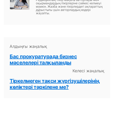
оқырмандардың пікірлеріне сәйкес келмеуі
мүмкін. Жазба және пікірлердегі ақпараттың
дұрыстығы үшін авторлардың өздері
жауапты.
Алдыңғы жаңалық
Бас прокуратурада бизнес
мәселелері талқыланды
Келесі жаңалық
Тіркелмеген такси жүргізушілерінің
көліктері тәркілене ме?