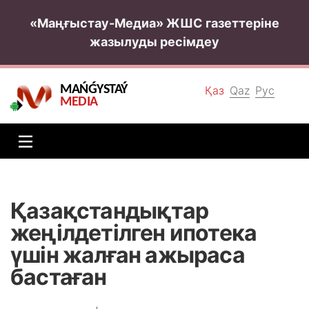
«Маңғыстау-Медиа» ЖШС газеттеріне
жазылуды ресімдеу
MAŃǴYSTAÝ
Қаз
Qaz
Рус
MEDIA
Қазақстандықтар
жеңілдетілген ипотека
үшін жалған ажыраса
бастаған