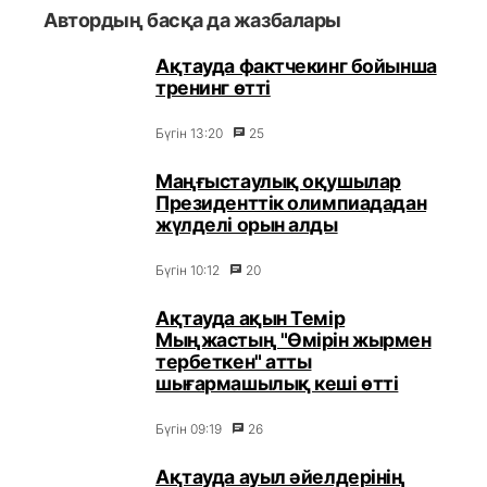
Автордың басқа да жазбалары
Ақтауда фактчекинг бойынша
тренинг өтті
Бүгін 13:20
25
Маңғыстаулық оқушылар
Президенттік олимпиададан
жүлделі орын алды
Бүгін 10:12
20
Ақтауда ақын Темір
Мыңжастың "Өмірін жырмен
тербеткен" атты
шығармашылық кеші өтті
Бүгін 09:19
26
Ақтауда ауыл әйелдерінің