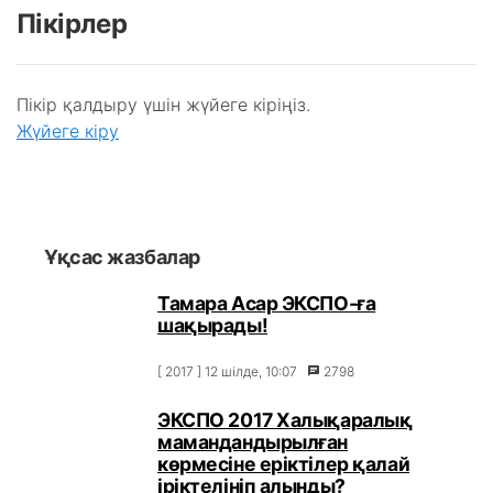
Пікірлер
Пікір қалдыру үшін жүйеге кіріңіз.
Жүйеге кіру
Ұқсас жазбалар
Тамара Асар ЭКСПО-ға
шақырады!
[ 2017 ] 12 шілде, 10:07
2798
ЭКСПО 2017 Халықаралық
мамандандырылған
көрмесіне еріктілер қалай
іріктелініп алынды?