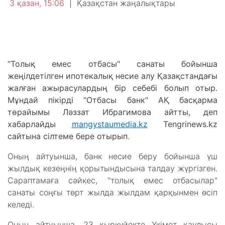
3 қазан, 15:06
|
Қазақстан жаңалықтары
“Толық емес отбасы" санаты бойынша
жеңілдетілген ипотекалық несие алу Қазақстандағы
жалған ажырасулардың бір себебі болып отыр.
Мұндай пікірді "Отбасы банк" АҚ басқарма
төрайымы Ләззат Ибрагимова айтты, деп
хабарлайды
mangystaumedia.kz
Tengrinews.kz
сайтына сілтеме бере отырып
.
Оның айтуынша, банк несие беру бойынша үш
жылдық кезеңнің қорытындысына талдау жүргізген.
Сараптамаға сәйкес, "толық емес отбасылар"
санаты соңғы төрт жылда жылдам қарқынмен өсіп
келеді.
Оның айтуынша, 23 қыркүйекте Үкімет қаулысы