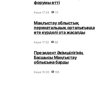
форумы өтті
Кеше 17:24
70
Маңғыстау облыстық
перинатальдық орталығында
өте күрделі ота жасалды
Кеше 17:02
68
Президент Әкімшілігінің
Басшысы Маңғыстау
облысына барды
Кеше 15:30
105