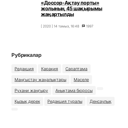
«Доссор-Ақтау порты»
жолының 45 шақырымы
жаңартылды
[ 2020 ] 14 тамыз, 16:48
1997
Рубрикалар
Редакция
Қарақия
Сараптама
Маңғыстау жаңалықтары
Мәселе
Рухани жаңғыру
Анықтама бюросы
Қызық дерек
Редакция туралы
Денсаулық