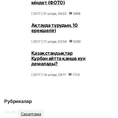
міндет (ФОТО)
[ 2017 ] 21 шілде, 06:02
2868
Ақтауда тұрудың 10
ерекшелігі
[ 2017 ] 17 шілде, 03:54
5290
Қазақстандықтар
Құрбан айтта қанша күн
демалады?
[ 2017 ] 14 шілде, 09:11
1723
Рубрикалар
Сараптама