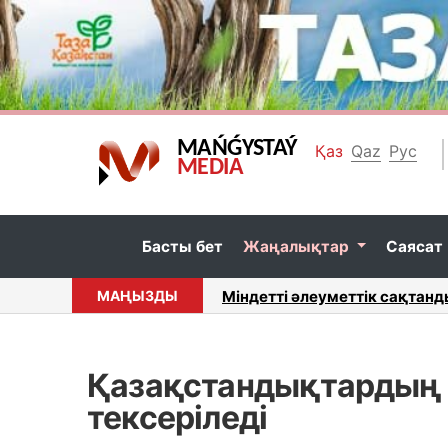
MAŃǴYSTAÝ
Қаз
Qaz
Рус
MEDIA
Басты бет
Жаңалықтар
Саясат
тары қандай?...
МАҢЫЗДЫ
Міндетті әлеуметтік сақтан
Қазақстандықтардың
тексеріледі