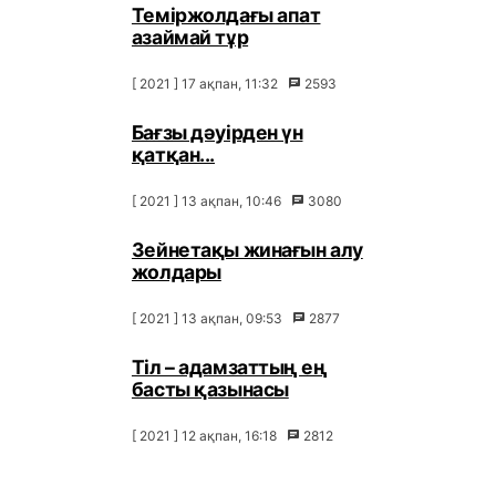
Теміржолдағы апат
азаймай тұр
[ 2021 ] 17 ақпан, 11:32
2593
Бағзы дәуірден үн
қатқан...
[ 2021 ] 13 ақпан, 10:46
3080
Зейнетақы жинағын алу
жолдары
[ 2021 ] 13 ақпан, 09:53
2877
Тіл – адамзаттың ең
басты қазынасы
[ 2021 ] 12 ақпан, 16:18
2812