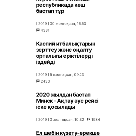
республикада көш
бастап тұр
[ 2019 ] 30 желтоқсан, 16:50
4381
Каспий итбалықтарын
зерттеу және оңалту
орталығы еріктілерді
іздейді
[ 2019 ] 5 желтоқсан, 09:23
2433
2020 жылдан бастап
Минск - Ақтау әуе рейсі
іске қосылады
[ 2019 ] 3 желтоқсан, 10:32
1934
Ел шебін күзету-ерекше