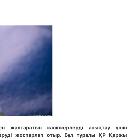
н жалтаратын кәсіпкерлерді анықтау үшін
еруді жоспарлап отыр. Бұл туралы ҚР Қаржы