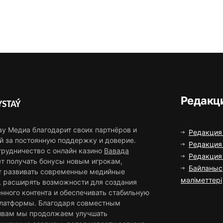
Редакц
STAÝ
ау Медиа благодарит своих партнёров и
Редакция
й за постоянную поддержку и доверие.
Редакция 
трудничество с онлайн казино
Вавада
Редакци
ет получать бонусы новым игрокам,
Байланыс
т развивать современные медийные
мәліметтері
, расширять возможности для создания
нного контента и обеспечивать стабильную
платформы. Благодаря совместным
ивам мы продолжаем улучшать