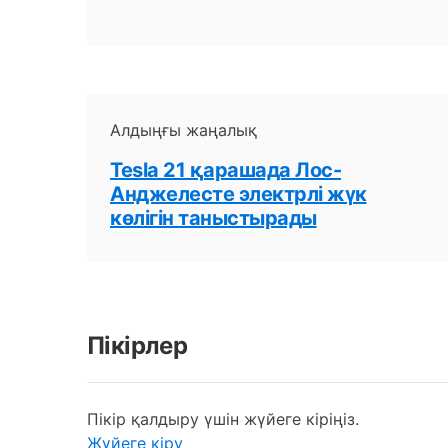
Алдыңғы жаңалық
Tesla 21 қарашада Лос-
Анджелесте электрлі жүк
көлігін таныстырады
Пікірлер
Пікір қалдыру үшін жүйеге кіріңіз.
Жүйеге кіру