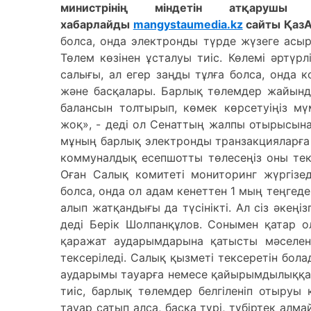
министрінің міндетін атқаруш
хабарлайды
mangystaumedia.kz
сайты ҚазА
болса, онда электронды түрде жүзеге асы
Төлем көзінен ұсталуы тиіс. Көлемі әртүрл
салығы, ал егер заңды тұлға болса, онда 
және басқалары. Барлық төлемдер жайынд
балансын толтырып, көмек көрсетуіңіз мү
жоқ», - деді ол Сенаттың жалпы отырысынан
мұның барлық электронды транзакцияларға қа
коммуналдық есепшотты төлесеңіз оны тек
Оған Салық комитеті мониторинг жүргізед
болса, онда ол адам кенеттен 1 мың теңгеде
алып жатқандығы да түсінікті. Ал сіз әкеңізг
деді Берік Шолпанқұлов. Сонымен қатар 
қаражат аударымдарына қатысты мәселен
тексеріледі. Салық қызметі тексеретін болад
аударымы тауарға немесе қайырымдылыққа а
тиіс, барлық төлемдер белгіленіп отыруы 
тауар сатып алса, басқа түрі, түбіртек алма