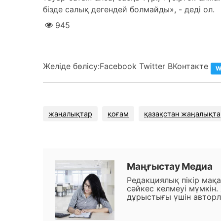
бізде салық дегендей болмайды», - деді ол.
945
Желіде бөлісу:
Facebook Twitter ВКонтакте
W
жаңалықтар
қоғам
қазақстан жаңалықт
Маңғыстау Медиа
Редакциялық пікір мақ
сәйкес келмеуі мүмкін.
дұрыстығы үшін авторл