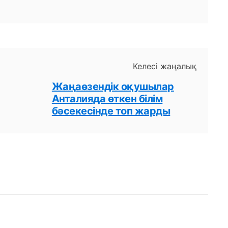
Келесі жаңалық
Жаңаөзендік оқушылар
Анталияда өткен білім
бәсекесінде топ жарды