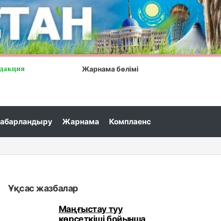
дакция
Жарнама бөлімі
абарландыру
Жарнама
Комплаенс
і әлеуметтік сақтандырудың артықшылықтары қандай?...
Ұқсас жазбалар
Маңғыстау туу
көрсеткіші бойынша