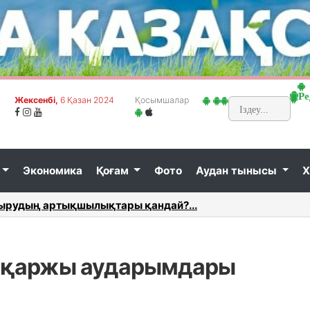
Ре
Жексенбi,
6 Қазан 2024
Қосымшалар
Экономика
Қоғам
Фото
Аудан тынысы
Х
дырудың артықшылықтары қандай?...
Міндетт
 қаржы аударымдары