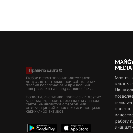
MAŃǴY
MEDIA
Правила сайта ©
Мангист
Любое использование материалов
допускается только при соблюдении
читателе
правил перепечатки и при наличии
гиперссылки на mangystaumedia.kz.
Наше со
позволя
Новости, аналитика, прогнозы и другие
материалы, представленные на данном
помогае
сайте, не являются офертой или
рекомендацией к покупке или продаже
проекты
каких-либо активов.
качестве
работу 
инициат