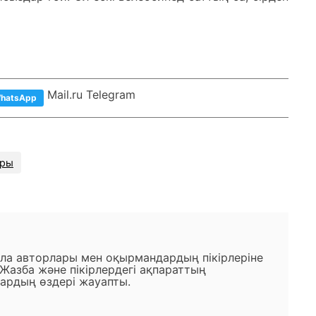
Mail.ru Telegram
hatsApp
ары
ала авторлары мен оқырмандардың пікірлеріне
 Жазба және пікірлердегі ақпараттың
ардың өздері жауапты.