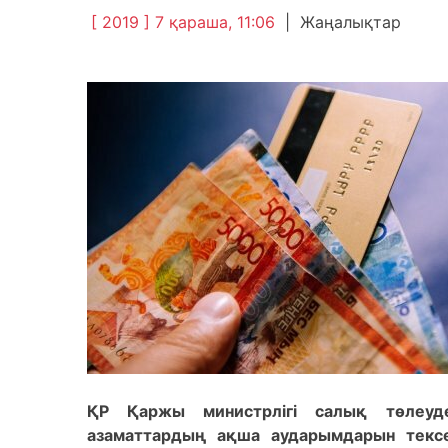
[ 2019 ] 7 қараша, 11:06
|
Жаңалықтар
ҚР Қаржы министрлігі салық төлеуде
азаматтардың ақша аударымдарын текс