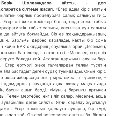
ы Берік Шолпанқұлов айтты, - деп
қпаратқа сілтеме жасап.
«Егер адам кіріс алатын
рылатын барлық процедураға салық салынуы тиіс.
і. Егер ол жеке кәсіпкер болса, онда жеке табыс
корпоративтік табыс салығы, қосылған құн салығы
а да айтуға болмайды. Сіз өз жақындарыңыздың
мкін. Барлығы дербес қаралады, нақты бір сома
 кейін БАҚ өкілдерінің сауалына орай. Дегенмен,
тысы бар екендігін атап өтті. «Мәселен, егер сіз
серуге болады ғой. Аталған қаржыны алушы бар.
і. Егер әртүрлі жеке тұлғалардан төлем түсетін
н ала бастады? деген сұрақ туындайды. Оның кіріс
е ақша жіберсеңіз оның кіріс еместігі түсінікті», -
ол адамдардың науқасқа ақша жинау мақсатында
ің басын ашып берді. «Мұның барлығы артынан
ы. Төлем мәртебесі енгізіліп қалар. Мәселен, ақша
ударылды деген сияқты. Яғни, саралау жүргізілуі
қажет. Егер жақынын қолдауға аударса, бір түрі,
йсыздар ғой. Ол ескі велеосипед саттың ба, бірден