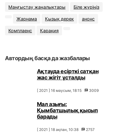
Маңғыстау жаңалықтары
Біле жүріңіз
Жарнама
Қызық дерек
анонс
Комплаенс
Қарақия
Автордың басқа да жазбалары
Ақтауда есірткі сатқан
жас жігіт ұсталды
[ 2021 ] 16 маусым, 18:15
3009
Мал азығы:
Қымбатшылық қысып
барады
[ 2021 ] 18 ақпан, 10:38
2757