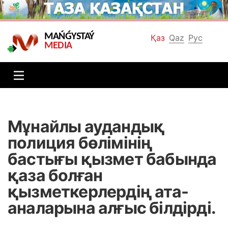
MAŃǴYSTAÝ
Қаз
Qaz
Рус
MEDIA
Мұнайлы аудандық
полиция бөлімінің
бастығы қызмет бабында
қаза болған
қызметкерлердің ата-
аналарына алғыс білдірді.