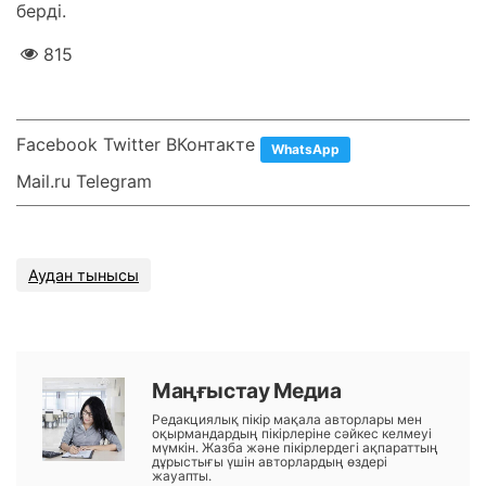
берді.
815
Facebook Twitter ВКонтакте
WhatsApp
Mail.ru Telegram
Аудан тынысы
Маңғыстау Медиа
Редакциялық пікір мақала авторлары мен
оқырмандардың пікірлеріне сәйкес келмеуі
мүмкін. Жазба және пікірлердегі ақпараттың
дұрыстығы үшін авторлардың өздері
жауапты.