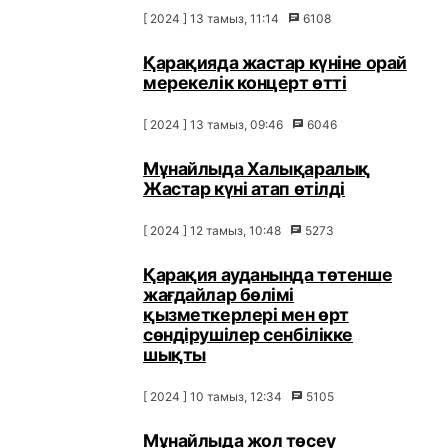
[ 2024 ] 13 тамыз, 11:14
6108
Қарақияда жастар күніне орай
мерекелік концерт өтті
[ 2024 ] 13 тамыз, 09:46
6046
Мұнайлыда Халықаралық
Жастар күні атап өтілді
[ 2024 ] 12 тамыз, 10:48
5273
Қарақия ауданында төтенше
жағдайлар бөлімі
қызметкерлері мен өрт
сөндірушілер сенбілікке
шықты
[ 2024 ] 10 тамыз, 12:34
5105
Мұнайлыда жол төсеу