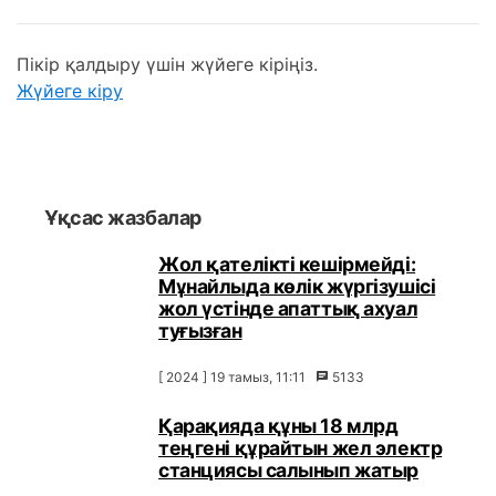
Пікір қалдыру үшін жүйеге кіріңіз.
Жүйеге кіру
Ұқсас жазбалар
Жол қателікті кешірмейді:
Мұнайлыда көлік жүргізушісі
жол үстінде апаттық ахуал
туғызған
[ 2024 ] 19 тамыз, 11:11
5133
Қарақияда құны 18 млрд
теңгені құрайтын жел электр
станциясы салынып жатыр