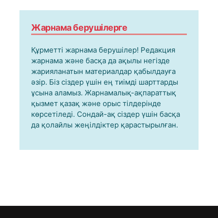
Жарнама берушілерге
Құрметті жарнама берушілер! Редакция
жарнама және басқа да ақылы негізде
жарияланатын материалдар қабылдауға
әзір. Біз сіздер үшін ең тиімді шарттарды
ұсына аламыз. Жарнамалық-ақпараттық
қызмет қазақ және орыс тілдерінде
көрсетіледі. Сондай-ақ сіздер үшін басқа
да қолайлы жеңілдіктер қарастырылған.