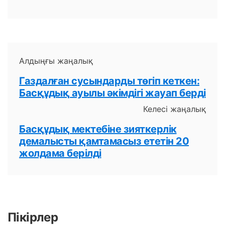
Алдыңғы жаңалық
Газдалған сусындарды төгіп кеткен:
Басқұдық ауылы әкімдігі жауап берді
Келесі жаңалық
Басқұдық мектебіне зияткерлік
демалысты қамтамасыз ететін 20
жолдама берілді
Пікірлер