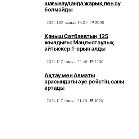
шағынауданда жарық пен су
болмайды
[ 2024 ] 22 тамыз, 10:39
2098
Қаныш Сәтбаевтың 125
жылдығы: Маңғыстаулық
айтыскер 1-орын алды
[ 2024 ] 17 тамыз, 22:45
1200
Ақтау мен Алматы
арасындағы әуе рейстің саны
артады
[ 2024 ] 17 тамыз, 21:49
1020