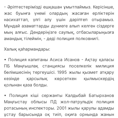
- Әріптестерімізді ешқашан ұмытпаймыз. Керісінше,
жас буынға үнемі олардың жасаған ерліктерін
насихаттап, үлгі алу үшін дәріптеп отырамыз.
Мұндай азаматтарды дүниеге алып келген сіздерге
мың алғыс. Дендеріңізге саулық, отбасыларыңызға
амандық тілеймін, - деді полиция полковнигі.
Халық қаһармандары:
• Полиция капитаны Асиса Исанов - Ақтау қаласы
ПБ Маңғышлақ станциясы поселкелік милиция
бөлімшесінің тергеушісі. 1995 жылы қызмет атқару
кезінде қарсылық көрсеткен қылмыскердің
қолынан қаза болды.
• Полиция кіші сержанты Калдыбай Батырханов
Маңғыстау облысы ПД жол-патрульдік полиция
ротасының инспекторы. 2001 жылы қарулы адамды
ұстау барысында оқ тиіп, оқиға орнында жанын