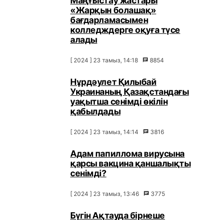
Маңғыстау жастары
«Жарқын болашақ»
бағдарламасымен
колледждерге оқуға түсе
алады
[ 2024 ] 23 тамыз, 14:18
8854
Нұрдәулет Қилыбай
Украинаның Қазақстандағы
уақытша сенімді өкілін
қабылдады
[ 2024 ] 23 тамыз, 14:14
3816
Адам папиллома вирусына
қарсы вакцина қаншалықты
сенімді?
[ 2024 ] 23 тамыз, 13:46
3775
Бүгін Ақтауда бірнеше