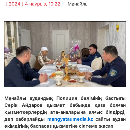
[ 2024 ] 4 наурыз, 10:22
|
Мұнайлы
Мұнайлы аудандық Полиция бөлімінің бастығы
Серік Айдаров қызмет бабында қаза болған
қызметкерлердің ата-аналарына алғыс білдірді,
деп хабарлайды
mangystaumedia.kz
сайты аудан
әкімдігінің баспасөз қызметіне сілтеме жасап
.