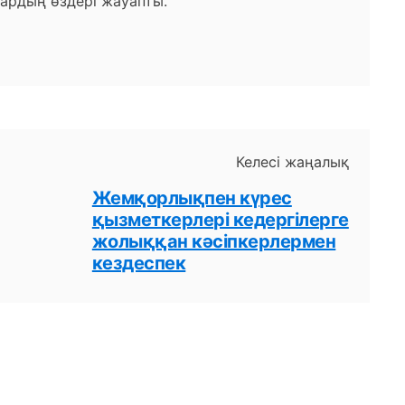
ардың өздері жауапты.
Келесі жаңалық
Жемқорлықпен күрес
қызметкерлері кедергілерге
жолыққан кәсіпкерлермен
кездеспек