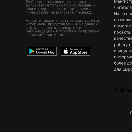
Мангист
Любое использование материалов
допускается только при соблюдении
читателе
правил перепечатки и при наличии
гиперссылки на mangystaumedia.kz.
Наше со
позволя
Новости, аналитика, прогнозы и другие
материалы, представленные на данном
помогае
сайте, не являются офертой или
рекомендацией к покупке или продаже
проекты
каких-либо активов.
качестве
работу 
инициат
информа
более д
для шир