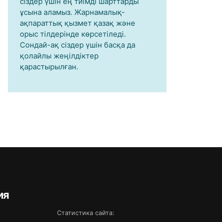
сіздер үшін ең тиімді шарттарды
ұсына аламыз. Жарнамалық-
ақпараттық қызмет қазақ және
орыс тілдерінде көрсетіледі.
Сондай-ақ сіздер үшін басқа да
қолайлы жеңілдіктер
қарастырылған.
ия
Статистика сайта: