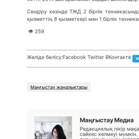
Сөндіру кезінде ТЖД 2 бірлік техникасынд
қызметтің 8 қызметкері мен 1 бірлік техника
259
Желіде бөлісу:
Facebook Twitter ВКонтакте
W
Маңғыстау жаңалықтары
Маңғыстау Медиа
Редакциялық пікір мақ
сәйкес келмеуі мүмкін.