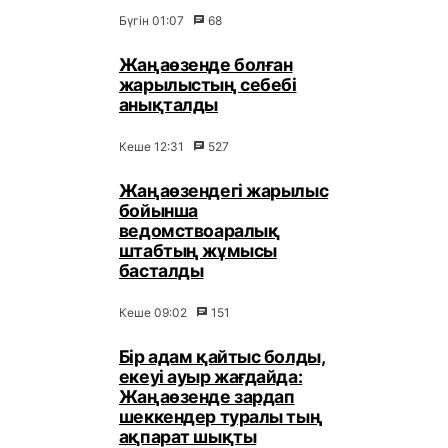
Бүгін 01:07
68
Жаңаөзенде болған
жарылыстың себебі
анықталды
Кеше 12:31
527
Жаңаөзендегі жарылыс
бойынша
ведомствоаралық
штабтың жұмысы
басталды
Кеше 09:02
151
Бір адам қайтыс болды,
екеуі ауыр жағдайда:
Жаңаөзенде зардап
шеккендер туралы тың
ақпарат шықты