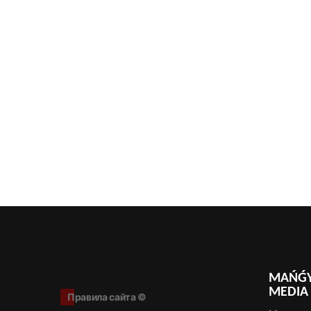
MAŃǴY
MEDIA
Правила сайта ©