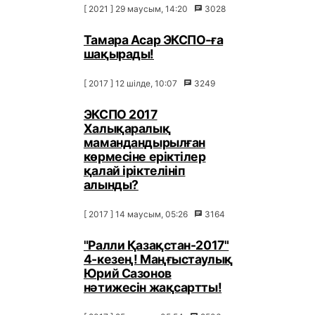
[ 2021 ] 29 маусым, 14:20
3028
Тамара Асар ЭКСПО-ға
шақырады!
[ 2017 ] 12 шілде, 10:07
3249
ЭКСПО 2017
Халықаралық
мамандандырылған
көрмесіне еріктілер
қалай іріктелініп
алынды?
[ 2017 ] 14 маусым, 05:26
3164
"Ралли Қазақстан-2017"
4-кезең! Маңғыстаулық
Юрий Сазонов
нәтижесін жақсартты!