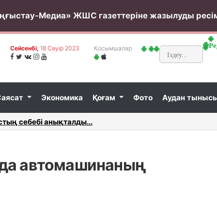
ңғыстау-Медиа» ЖШС газеттеріне жазылуды ресі
Ре
Сейсенбi,
18 Сәуір 2023
Қосымшалар
Саясат
Экономика
Қоғам
Фото
Аудан тыныс
 жаңаөзендіктер туралы айтты...
Ақтауда
да автомашинаның