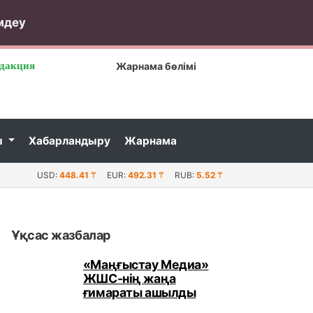
мдеу
дакция
Жарнама бөлімі
ы
Хабарландыру
Жарнама
 ауызашарға қатысқан жиырмаға жуық дәрігер астан улан
USD:
448.41
₸
EUR:
492.31
₸
RUB:
5.52
₸
Ұқсас жазбалар
«Маңғыстау Медиа»
ЖШС-нің жаңа
ғимараты ашылды