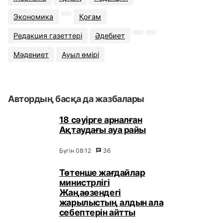
Экономика
Қоғам
Редакция газеттері
Әдебиет
Мәдениет
Ауыл өмірі
Автордың басқа да жазбалары
18 сәуірге арналған
Ақтаудағы ауа райы
Бүгін 08:12
36
Төтенше жағдайлар
министрлігі
Жаңаөзендегі
жарылыстың алдын ала
себептерін айтты