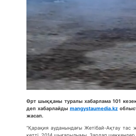
Өрт шыққаны туралы хабарлама 101 кезекші
деп хабарлайды
mangystaumedia.kz
облыст
жасап.
“Қарақия ауданындағы Жетібай-Ақтау тас жо
кетті. 2014 шығарылымы. Зардап шеккендер