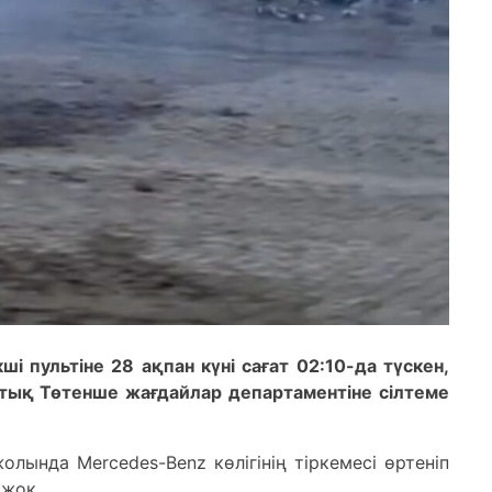
 пультіне 28 ақпан күні сағат 02:10-да түскен,
ық Төтенше жағдайлар департаментіне сілтеме
лында Mercedes-Benz көлігінің тіркемесі өртеніп
 жоқ.