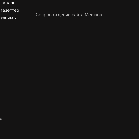
 туралы
газеттері
Сопровождение сайта Mediana
я ұжымы
»