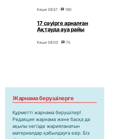
Кеше 08:57
180
17 сәуірге арналған
Ақтауда ауа райы
Кеше 08:00
70
Жарнама берушілерге
Құрметті жарнама берушілер!
Редакция жарнама және басқа да
ақылы негізде жарияланатын
материалдар қабылдауға әзір. Біз