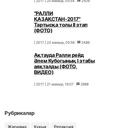
[ 2017 ] 25 мамыр, 05:54
2506
"РАЛЛИ
ҚАЗАҚСТАН-2017"
Тартысқа толы ІІ этап
(ФОТО)
[ 2017 ] 23 мамыр, 05:59
2486
Ақтауда Ралли рейд
Әлем Кубогының I этабы
аяқталды (ФОТО,
ВИДЕО)
[ 2017 ] 21 мамыр, 16:07
2888
Рубрикалар
Жарнама
Құқық
Редакция