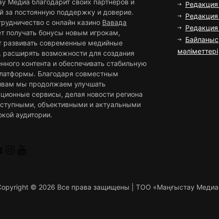
ау Медиа благодарит своих партнёров и
Редакция
й за постоянную поддержку и доверие.
Редакция 
трудничество с онлайн казино
Вавада
Редакци
ет получать бонусы новым игрокам,
Байланыс
т развивать современные медийные
мәліметтері
, расширять возможности для создания
нного контента и обеспечивать стабильную
платформы. Благодаря совместным
ивам мы продолжаем улучшать
ционные сервисы, делая новости региона
оступными, объективными и актуальными
окой аудитории.
Copyright ©
2026 Все права защищены | ТОО «Маңғыстау Медиа