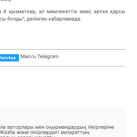
а 8 қызметкер, ал мемлекеттік емес өртке қарсы
сы болды”, делінген хабарламада.
Mail.ru Telegram
hatsApp
ала авторлары мен оқырмандардың пікірлеріне
 Жазба және пікірлердегі ақпараттың