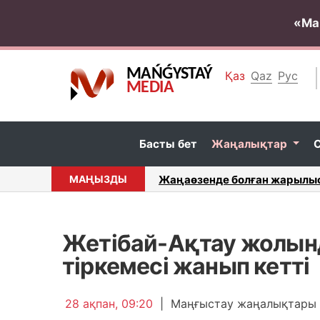
«Ма
MAŃǴYSTAÝ
Қаз
Qaz
Рус
MEDIA
Басты бет
Жаңалықтар
ы...
МАҢЫЗДЫ
Сарапшылар ереуілге шыққан
Жетібай-Ақтау жолын
тіркемесі жанып кетті
28 ақпан, 09:20
|
Маңғыстау жаңалықтары