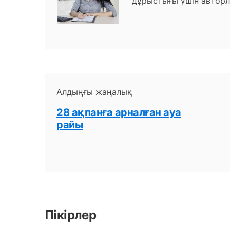
дұрыстығы үшін авторл
Алдыңғы жаңалық
28 ақпанға арналған ауа
райы
Пікірлер