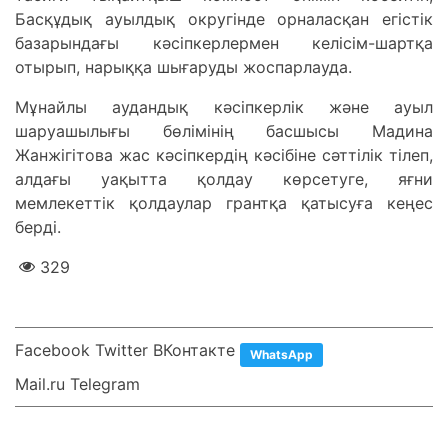
Басқұдық ауылдық округінде орналасқан егістік
базарындағы кәсіпкерлермен келісім-шартқа
отырып, нарыққа шығаруды жоспарлауда.
Мұнайлы аудандық кәсіпкерлік және ауыл
шаруашылығы бөлімінің басшысы Мадина
Жанжігітова жас кәсіпкердің кәсібіне сәттілік тілеп,
алдағы уақытта қолдау көрсетуге, яғни
мемлекеттік қолдаулар грантқа қатысуға кеңес
берді.
329
Facebook Twitter ВКонтакте
WhatsApp
Mail.ru Telegram