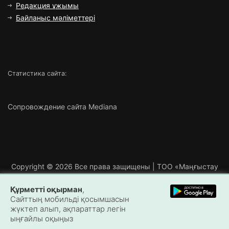
Редакция ұжымы
Байланыс мәліметтері
Статистика сайта:
Сопровождение сайта Mediana
Copyright ©
2026 Все права защищены | ТОО «Маңғыстау
Медиа»
Құрметті оқырман
,
Сайттың мобильді қосымшасын
жүктеп алып, ақпараттар легін
ыңғайлы оқыңыз