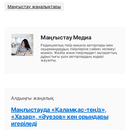
Маңғыстау жаңалықтары
Маңғыстау Медиа
Редакциялық пікір мақала авторлары мен
оқырмандардың пікірлеріне сәйкес келмеуі
мүмкін. Жазба және пікірлердегі ақпараттың
дұрыстығы үшін авторлардың өздері
жауапты.
Алдыңғы жаңалық
Маңғыстауда «Қаламқас-теңіз»,
«Хазар», «Әуезов» кен орындары
игеріледі