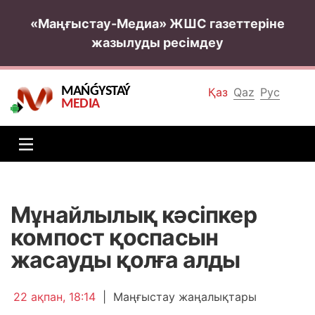
«Маңғыстау-Медиа» ЖШС газеттеріне
жазылуды ресімдеу
MAŃǴYSTAÝ
Қаз
Qaz
Рус
MEDIA
Мұнайлылық кәсіпкер
компост қоспасын
жасауды қолға алды
22 ақпан, 18:14
|
Маңғыстау жаңалықтары