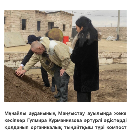
Мұнайлы ауданының Маңғыстау ауылында жеке
кәсіпкер Гүлмира Кұрманиязова әртүрлі әдістерді
қолданып органикалық тыңайтқыш түрі компост