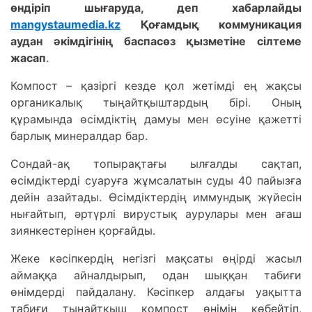
өндіріп шығаруда, деп хабарлайды
mangystaumedia.kz
Қоғамдық коммуникация
аудан әкімдігінің баспасөз қызметіне сілтеме
жасап
.
Компост – қазіргі кезде қол жетімді ең жақсы
органикалық тыңайтқыштардың бірі. Оның
құрамында өсімдіктің дамуы мен өсуіне қажетті
барлық минералдар бар.
Сондай-ақ топырақтағы ылғалды сақтап,
өсімдіктерді суаруға жұмсалатын суды 40 пайызға
дейін азайтады. Өсімдіктердің иммундық жүйесін
нығайтып, әртүрлі вирустық аурулары мен ағаш
зиянкестерінен қорғайды.
Жеке кәсіпкердің негізгі мақсаты өңірді жасыл
аймаққа айналдырып, одан шыққан табиғи
өнімдерді пайдалану. Кәсіпкер алдағы уақытта
табиғи тыңайтқыш компост өнімін көбейтіп,