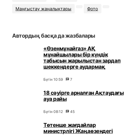
Маңғыстау жаңалықтары
Фото
Автордың басқа да жазбалары
«Өзенмұнайгаз» АҚ
мұнайшылары бір күндік
табысын жарылыстан зардап
шеккендерге аудармақ
Бүгін 10:59
7
18 сәуірге арналған Ақтаудағы
ауа райы
Бүгін 08:12
45
Төтенше жағдайлар
министрлігі Жаңаөзендегі