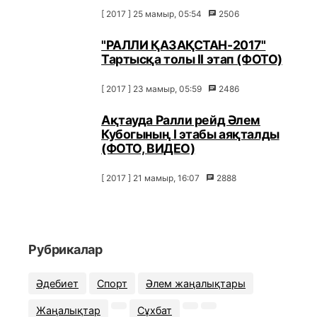
[ 2017 ] 25 мамыр, 05:54
2506
"РАЛЛИ ҚАЗАҚСТАН-2017"
Тартысқа толы ІІ этап (ФОТО)
[ 2017 ] 23 мамыр, 05:59
2486
Ақтауда Ралли рейд Әлем
Кубогының I этабы аяқталды
(ФОТО, ВИДЕО)
[ 2017 ] 21 мамыр, 16:07
2888
Рубрикалар
Әдебиет
Спорт
Әлем жаңалықтары
Жаңалықтар
Сұхбат