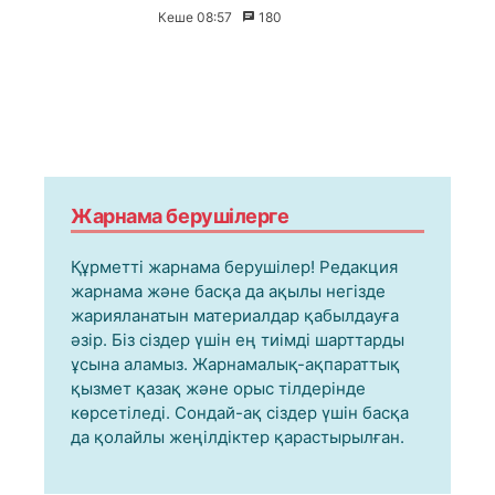
Кеше 08:57
180
Жарнама берушілерге
Құрметті жарнама берушілер! Редакция
жарнама және басқа да ақылы негізде
жарияланатын материалдар қабылдауға
әзір. Біз сіздер үшін ең тиімді шарттарды
ұсына аламыз. Жарнамалық-ақпараттық
қызмет қазақ және орыс тілдерінде
көрсетіледі. Сондай-ақ сіздер үшін басқа
да қолайлы жеңілдіктер қарастырылған.