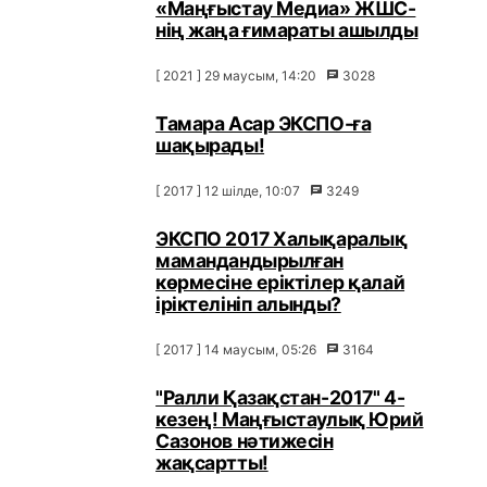
«Маңғыстау Медиа» ЖШС-
нің жаңа ғимараты ашылды
[ 2021 ] 29 маусым, 14:20
3028
Тамара Асар ЭКСПО-ға
шақырады!
[ 2017 ] 12 шілде, 10:07
3249
ЭКСПО 2017 Халықаралық
мамандандырылған
көрмесіне еріктілер қалай
іріктелініп алынды?
[ 2017 ] 14 маусым, 05:26
3164
"Ралли Қазақстан-2017" 4-
кезең! Маңғыстаулық Юрий
Сазонов нәтижесін
жақсартты!