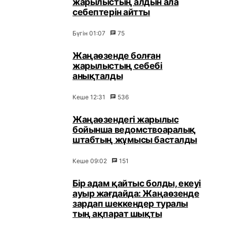
жарылыстың алдын ала
себептерін айтты
Бүгін 01:07
75
Жаңаөзенде болған
жарылыстың себебі
анықталды
Кеше 12:31
536
Жаңаөзендегі жарылыс
бойынша ведомствоаралық
штабтың жұмысы басталды
Кеше 09:02
151
Бір адам қайтыс болды, екеуі
ауыр жағдайда: Жаңаөзенде
зардап шеккендер туралы
тың ақпарат шықты