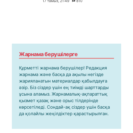
17 тамыз, 21:49
810
Жарнама берушілерге
Құрметті жарнама берушілер! Редакция
жарнама және басқа да ақылы негізде
жарияланатын материалдар қабылдауға
әзір. Біз сіздер үшін ең тиімді шарттарды
ұсына аламыз. Жарнамалық-ақпараттық
қызмет қазақ және орыс тілдерінде
көрсетіледі. Сондай-ақ сіздер үшін басқа
да қолайлы жеңілдіктер қарастырылған.