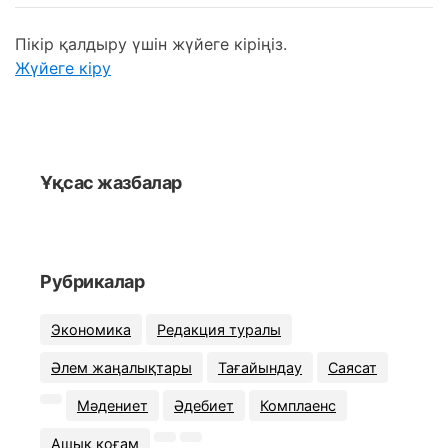
Пікір қалдыру үшін жүйеге кіріңіз.
Жүйеге кіру
Ұқсас жазбалар
Рубрикалар
Экономика
Редакция туралы
Әлем жаңалықтары
Тағайындау
Саясат
Мәдениет
Әдебиет
Комплаенс
Ашық қоғам