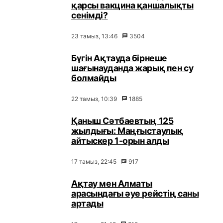
қарсы вакцина қаншалықты
сенімді?
23 тамыз, 13:46
3504
Бүгін Ақтауда бірнеше
шағынауданда жарық пен су
болмайды
22 тамыз, 10:39
1885
Қаныш Сәтбаевтың 125
жылдығы: Маңғыстаулық
айтыскер 1-орын алды
17 тамыз, 22:45
917
Ақтау мен Алматы
арасындағы әуе рейстің саны
артады