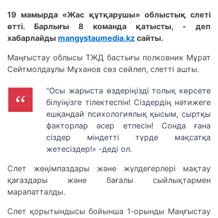
19 мамырда «Жас құтқарушы» облыстық слеті
өтті. Барлығы 8 команда қатысты, - деп
хабарлайды
mangystaumedia.kz
сайты.
Маңғыстау облысы ТЖД бастығы полковник Мұрат
Сейтмолдаұлы Мұханов сөз сөйлеп, слетті ашты.
"Осы жарыста өздеріңізді толық көрсете
білуіңізге тілектеспін! Сіздердің нәтижеге
ешқандай психологиялық қысым, сыртқы
факторлар әсер етпесін! Сонда ғана
сіздер міндетті түрде мақсатқа
жетесіздер!» -деді ол.
Слет жеңімпаздары және жүлдегерлері мақтау
қағаздары және бағалы сыйлықтармен
марапатталды.
Слет қорытындысы бойынша 1-орынды Маңғыстау