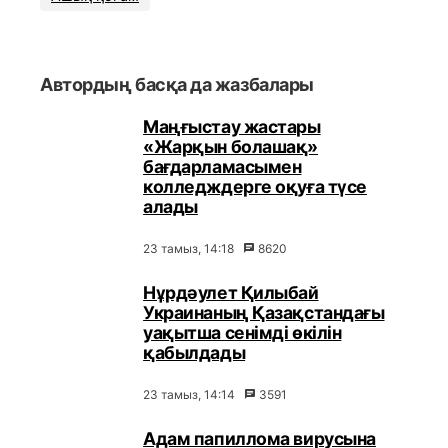
Автордың басқа да жазбалары
Маңғыстау жастары
«Жарқын болашақ»
бағдарламасымен
колледждерге оқуға түсе
алады
23 тамыз, 14:18
8620
Нұрдәулет Қилыбай
Украинаның Қазақстандағы
уақытша сенімді өкілін
қабылдады
23 тамыз, 14:14
3591
Адам папиллома вирусына