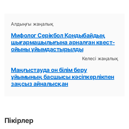
Алдыңғы жаңалық
Мифолог Серікбол Қондыбайдың
шығармашылығына арналған квест-
ойыны ұйымдастырылды
Келесі жаңалық
Маңғыстауда он білім беру
ұйымының басшысы кәсіпкерлікпен
заңсыз айналысқан
Пікірлер