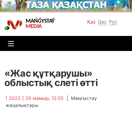
MAŃǴYSTAÝ
Қаз
Qaz
Рус
MEDIA
«Жас құтқарушы»
облыстық слеті өтті
[ 2022 ] 20 мамыр, 12:05
|
Маңғыстау
жаңалықтары