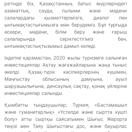
ретінде біз, Қазақстанның батыс өңірлеріндегі
азаматтық, сауда, ғылыми және мәдени
салалардағы қызметтерімізге, диалог пен
ынтымақтастығымызға мән берудеміз. Бұл тұрғыда
әскери, мәдени, білім беру және ғарыш
салаларында серіктестігіміз бен,
ынтымақтастықтызымыз дамып келеді.
Індетке қарамастан, 2020 жылы туризмге салынған
инвестициялар Ақтау жағажайларына жаңа тыныс
әкелді. Қазақ-түрік кәсіпкерлерінің күшімен,
Маңғыстау облысының дамуына, ауыл
шаруашылығына, денсаулық сақтау, қонақ үйлеріне
инвестициялар салынды.
Қымбатты тыңдаушылар; Түркия, «Бастамашыл
және гуманитарлық» «Үстелде және сыртта күшті
болу» атты сыртқы саясатымен Шығыс Жерорта
теңізі мен Таяу Шығыстағы дос, және бауырлас