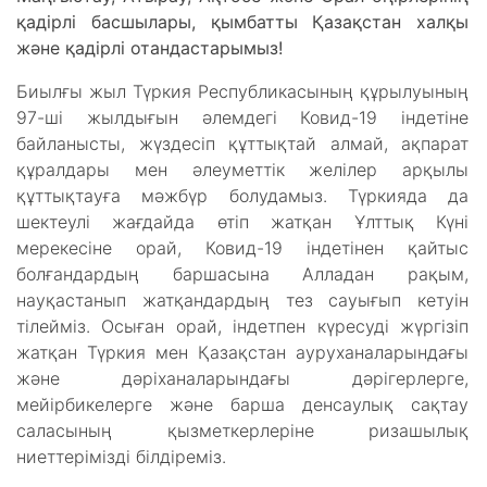
қадірлі басшылары, қымбатты Қазақстан халқы
және қадірлі отандастарымыз!
Биылғы жыл Түркия Республикасының құрылуының
97-ші жылдығын әлемдегі Ковид-19 індетіне
байланысты, жүздесіп құттықтай алмай, ақпарат
құралдары мен әлеуметтік желілер арқылы
құттықтауға мәжбүр болудамыз. Түркияда да
шектеулі жағдайда өтіп жатқан Ұлттық Күні
мерекесіне орай, Ковид-19 індетінен қайтыс
болғандардың баршасына Алладан рақым,
науқастанып жатқандардың тез сауығып кетуін
тілейміз. Осыған орай, індетпен күресуді жүргізіп
жатқан Түркия мен Қазақстан ауруханаларындағы
және дәріханаларындағы дәрігерлерге,
мейірбикелерге және барша денсаулық сақтау
саласының қызметкерлеріне ризашылық
ниеттерімізді білдіреміз.