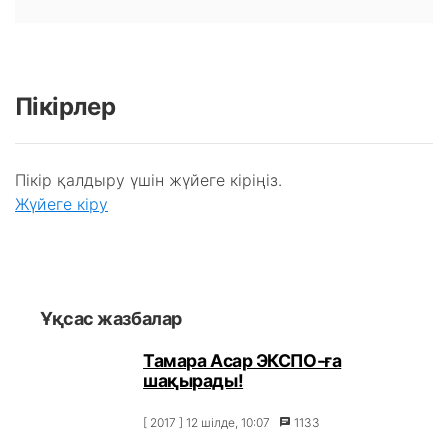
Пікірлер
Пікір қалдыру үшін жүйеге кіріңіз.
Жүйеге кіру
Ұқсас жазбалар
Тамара Асар ЭКСПО-ға
шақырады!
[ 2017 ] 12 шілде, 10:07
1133