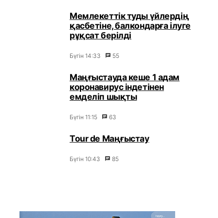
Мемлекеттік туды үйлердің
қасбетіне, балкондарға ілуге
рұқсат берілді
Бүгін 14:33
55
Маңғыстауда кеше 1 адам
коронавирус індетінен
емделіп шықты
Бүгін 11:15
63
Tour de Маңғыстау
Бүгін 10:43
85