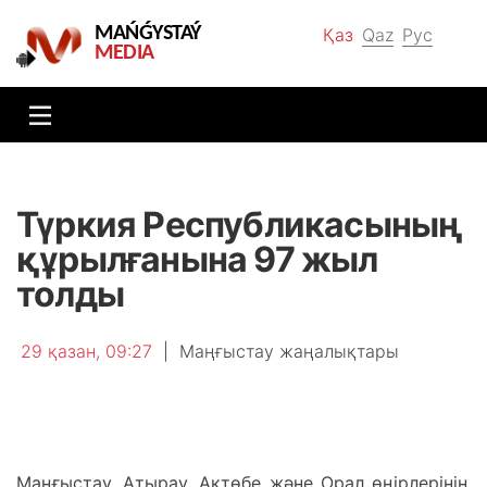
MAŃǴYSTAÝ
Қаз
Qaz
Рус
MEDIA
Түркия Республикасының
құрылғанына 97 жыл
толды
29 қазан, 09:27
|
Маңғыстау жаңалықтары
Маңғыстау, Атырау, Ақтөбе және Орал өңірлерінің