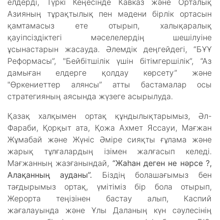
елдерді, Түркі Кеңесінде Кавказ және Орталық
Азияның тұрақтылық пен мәдени бірлік ортасын
қамтамасыз ете отырып, халықаралық
қауіпсіздіктегі мәселелердің шешілуіне
ұсынастарын жасауда. Әлемдік деңгейдегі, “БҰҰ
Реформасы”, "Бейбітшілік үшін бітімгершілік”, “Аз
дамыған елдерге қолдау көрсету” және
"Өркениеттер алянсы” атты бастамалар осы
стратегияның аясында жүзеге асырылуда.
Қазақ халқымен ортақ құндылықтарымыз, Әл-
Фараби, Қорқыт ата, Қожа Ахмет Яссауи, Мағжан
Жұмабай және Жүніс Әміре сияқты ғұлама және
жарық тұлғалардың ізімен жалғасып келеді.
Мағжанның жазғанындай,
“
Жаһан деген не нәрсе
?,
Алақанның ауданы
”.
Біздің болашағымыз бен
тағдырымыз ортақ, үмітіміз бір бола отырып,
Жерорта теңізінен бастау алып, Каспий
жағалауында және Ұлы Даланың күн сәулесінің