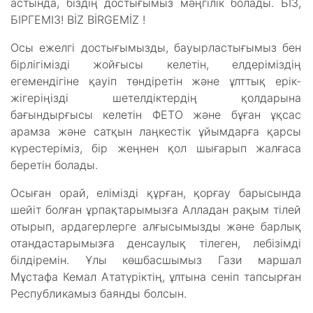
астында, біздің достығымыз мәңгілік болады. БІЗ,
БІРГЕМІЗ! BİZ BİRGEMİZ !
Осы ежелгі достығымызды, бауырластығымыз бен
бірлігімізді жойғысы келетін, елдеріміздің
егемендігіне қауіп төндіретін және ұлттық ерік-
жігеріңізді шетелдіктердің қолдарына
бағындырғысы келетін ФЕТО және бұған ұқсас
арамза және сатқын лаңкестік ұйымдарға қарсы
күрестеріміз, бір жеңнен қол шығарып жалғаса
беретін болады.
Осыған орай, елімізді құрған, қорғау барысында
шейіт болған ұрпақтарымызға Алладан рақым тілей
отырып, ардагерлерге алғысымызды және барлық
отандастарымызға денсаулық тілеген, лебізімді
білдіремін. Ұлы көшбасшымыз Гази маршал
Мұстафа Кемал Ататүріктің, ұлтына сеніп тапсырған
Республикамыз баянды болсын.