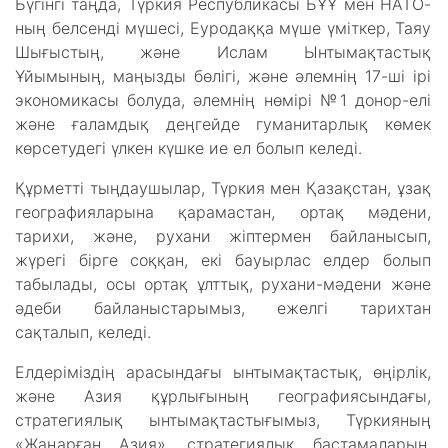
Бүгінгі таңда, Түркия Республикасы БҰҰ мен НАТО-
ның белсенді мүшесі, Еуродаққа мүше үміткер, Таяу
Шығыстың, және Ислам Ынтымақтастық
Ұйымының, маңызды бөлігі, және әлемнің 17-ші ірі
экономикасы болуда, әлемнің нөмірі №1 донор-елі
және ғаламдық деңгейде гуманитарлық көмек
көрсетудегі үлкен күшке ие ел болып келеді.
Құрметті тыңдаушылар, Түркия мен Қазақстан, ұзақ
географияларына қарамастан, ортақ мәдени,
тарихи, және, рухани жіптермен байланысып,
жүрегі бірге соққан, екі бауырлас елдер болып
табылады, осы ортақ ұлттық, рухани-мәдени және
әдеби байланыстарымыз, ежелгі тарихтан
сақталып, келеді.
Елдеріміздің арасындағы ынтымақтастық, өңірлік,
және Азия құрлығының географиясындағы,
стратегиялық ынтымақтастығымыз, Түркияның
«Жаңарған Азия», стратегиялық бастамаларын,