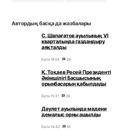
Автордың басқа да жазбалары
С. Шапағатов ауылының VI
кварталында газдандыру
аяқталды
Бүгін 18:04
38
Қ. Тоқаев Ресей Президенті
Әкімшілігі Басшысының
орынбасарын қабылдады
Бүгін 15:31
26
Дәулет ауылында мәдени
демалыс орны ашылды
Бүгін 14:42
65