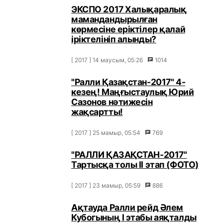
ЭКСПО 2017 Халықаралық
мамандандырылған
көрмесіне еріктілер қалай
іріктелініп алынды?
[ 2017 ] 14 маусым, 05:26
1014
"Ралли Қазақстан-2017" 4-
кезең! Маңғыстаулық Юрий
Сазонов нәтижесін
жақсартты!
[ 2017 ] 25 мамыр, 05:54
769
"РАЛЛИ ҚАЗАҚСТАН-2017"
Тартысқа толы ІІ этап (ФОТО)
[ 2017 ] 23 мамыр, 05:59
886
Ақтауда Ралли рейд Әлем
Кубогының I этабы аяқталды