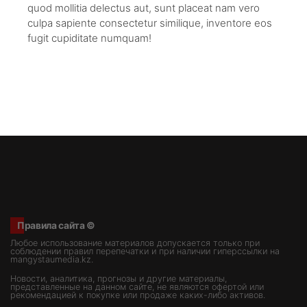
quod mollitia delectus aut, sunt placeat nam vero
culpa sapiente consectetur similique, inventore eos
fugit cupiditate numquam!
Правила сайта ©
Любое использование материалов допускается только при
соблюдении правил перепечатки и при наличии гиперссылки на
mangystaumedia.kz.
Новости, аналитика, прогнозы и другие материалы,
представленные на данном сайте, не являются офертой или
рекомендацией к покупке или продаже каких-либо активов.