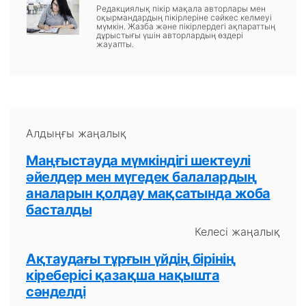
Редакциялық пікір мақала авторлары мен
оқырмандардың пікірлеріне сәйкес келмеуі
мүмкін. Жазба және пікірлердегі ақпараттың
дұрыстығы үшін авторлардың өздері
жауапты.
Алдыңғы жаңалық
Маңғыстауда мүмкіндігі шектеулі
әйелдер мен мүгедек балалардың
аналарын қолдау мақсатында жоба
басталды
Келесі жаңалық
Ақтаудағы тұрғын үйдің бірінің
кіреберісі қазақша нақышта
сәнделді