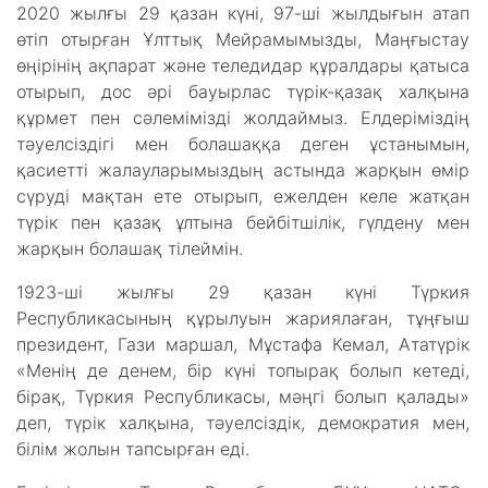
2020 жылғы 29 қазан күні, 97-ші жылдығын атап
өтіп отырған Ұлттық Мейрамымызды, Маңғыстау
өңірінің ақпарат және теледидар құралдары қатыса
отырып, дос әрі бауырлас түрік-қазақ халқына
құрмет пен сәлемімізді жолдаймыз. Елдеріміздің
тәуелсіздігі мен болашаққа деген ұстанымын,
қасиетті жалауларымыздың астында жарқын өмір
сүруді мақтан ете отырып, ежелден келе жатқан
түрік пен қазақ ұлтына бейбітшілік, гүлдену мен
жарқын болашақ тілеймін.
1923-ші жылғы 29 қазан күні Түркия
Республикасының құрылуын жариялаған, тұңғыш
президент, Гази маршал, Мұстафа Кемал, Ататүрік
«Менің де денем, бір күні топырақ болып кетеді,
бірақ, Түркия Республикасы, мәңгі болып қалады»
деп, түрік халқына, тәуелсіздік, демократия мен,
білім жолын тапсырған еді.