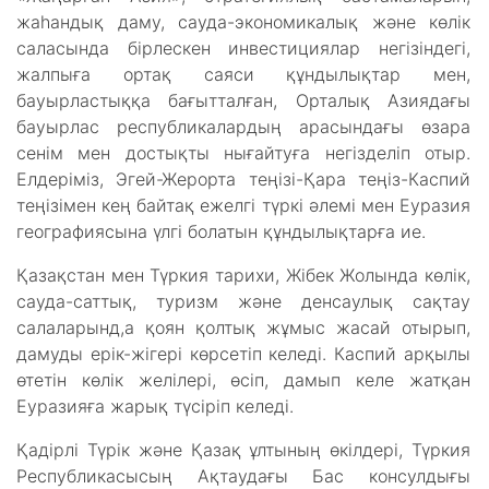
жаһандық даму, сауда-экономикалық және көлік
саласында бірлескен инвестициялар негізіндегі,
жалпыға ортақ саяси құндылықтар мен,
бауырластыққа бағытталған, Орталық Азиядағы
бауырлас республикалардың арасындағы өзара
сенім мен достықты нығайтуға негізделіп отыр.
Елдеріміз, Эгей-Жерорта теңізі-Қара теңіз-Каспий
теңізімен кең байтақ ежелгі түркі әлемі мен Еуразия
географиясына үлгі болатын құндылықтарға ие.
Қазақстан мен Түркия тарихи, Жібек Жолында көлік,
сауда-саттық, туризм және денсаулық сақтау
салаларынд,а қоян қолтық жұмыс жасай отырып,
дамуды ерік-жігері көрсетіп келеді. Каспий арқылы
өтетін көлік желілері, өсіп, дамып келе жатқан
Еуразияға жарық түсіріп келеді.
Қадірлі Түрік және Қазақ ұлтының өкілдері, Түркия
Республикасысың Ақтаудағы Бас консулдығы