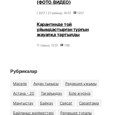
(ФОТО, ВИДЕО)
[ 2017 ] 21 мамыр, 16:07
1207
Карантинде той
ұйымдастырған тұрғын
жауапқа тартылды
11 тамыз, 12:01
799
Рубрикалар
Мәселе
Аудан тынысы
Редакция ұжымы
Астана - 20
Тағайындау
Біле жүріңіз
Маңғыстау
Байқау
Саясат
Сараптама
Байланыс мәліметтері
Редакция туралы