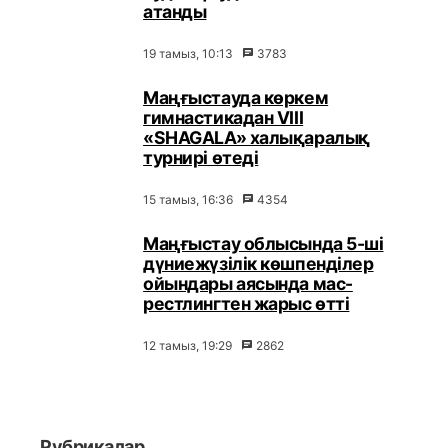
атанды
19 тамыз, 10:13
3783
Маңғыстауда көркем
гимнастикадан VIII
«SHAGALA» халықаралық
турнирі өтеді
15 тамыз, 16:36
4354
Маңғыстау облысында 5-ші
дүниежүзілік көшпенділер
ойындары аясында мас-
рестлингтен жарыс өтті
12 тамыз, 19:29
2862
Рубрикалар