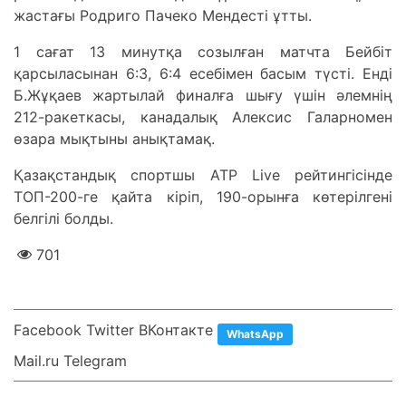
жастағы Родриго Пачеко Мендесті ұтты.
1 сағат 13 минутқа созылған матчта Бейбіт
қарсыласынан 6:3, 6:4 есебімен басым түсті. Енді
Б.Жұқаев жартылай финалға шығу үшін әлемнің
212-ракеткасы, канадалық Алексис Галарномен
өзара мықтыны анықтамақ.
Қазақстандық спортшы ATP Live рейтингісінде
ТОП-200-ге қайта кіріп, 190-орынға көтерілгені
белгілі болды.
701
Facebook Twitter ВКонтакте
WhatsApp
Mail.ru Telegram