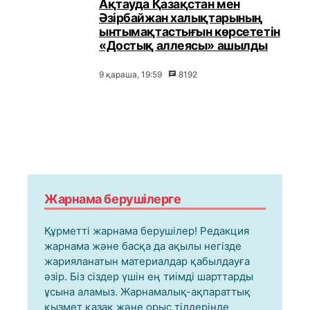
Ақтауда Қазақстан мен
Әзірбайжан халықтарының
ынтымақтастығын көрсететін
«Достық аллеясы» ашылды
9 қараша, 19:59
8192
Жарнама берушілерге
Құрметті жарнама берушілер! Редакция
жарнама және басқа да ақылы негізде
жарияланатын материалдар қабылдауға
әзір. Біз сіздер үшін ең тиімді шарттарды
ұсына аламыз. Жарнамалық-ақпараттық
қызмет қазақ және орыс тілдерінде