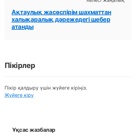
Ақтаулық жасөспірім шахматтан
халықаралық дәрежедегі шебер
атанды
Пікірлер
Пікір қалдыру үшін жүйеге кіріңіз.
Жүйеге кіру
Ұқсас жазбалар