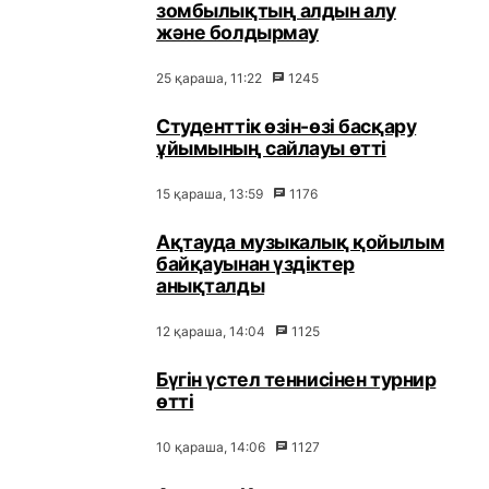
зомбылықтың алдын алу
және болдырмау
25 қараша, 11:22
1245
Студенттік өзін-өзі басқару
ұйымының сайлауы өтті
15 қараша, 13:59
1176
Ақтауда музыкалық қойылым
байқауынан үздіктер
анықталды
12 қараша, 14:04
1125
Бүгін үстел теннисінен турнир
өтті
10 қараша, 14:06
1127