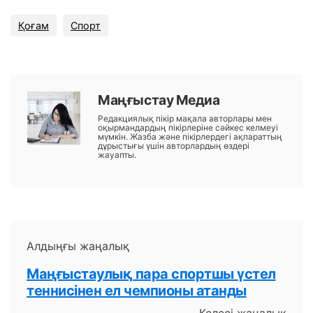
Қоғам
Спорт
Маңғыстау Медиа
Редакциялық пікір мақала авторлары мен
оқырмандардың пікірлеріне сәйкес келмеуі
мүмкін. Жазба және пікірлердегі ақпараттың
дұрыстығы үшін авторлардың өздері
жауапты.
Алдыңғы жаңалық
Маңғыстаулық пара спортшы үстел
теннисінен ел чемпионы атанды
Келесі жаңалық