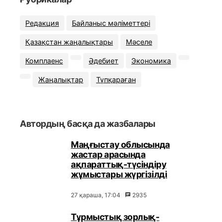
Редакция
Байланыс мәліметтері
Қазақстан жаңалықтары
Мәселе
Комплаенс
Әдебиет
Экономика
Жаңалықтар
Түпқараған
Автордың басқа да жазбалары
Маңғыстау облысында
жастар арасында
ақпараттық-түсіндіру
жұмыстары жүргізілді
27 қараша, 17:04
2935
Тұрмыстық зорлық-