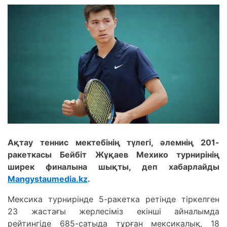
Ақтау теннис мектебінің түлегі, әлемнің 201-
ракеткасы Бейбіт Жұқаев Мехико турнирінің
ширек финалына шықты, деп хабарлайды
Mangystaumedia.kz
.
Мексика турнирінде 5-ракетка ретінде тіркелген
23 жастағы жерлесіміз екінші айналымда
рейтингіде 685-сатыда тұрған мексикалық, 18