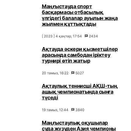
Маңғыстауда спорт
басқармасы отбасылық
үлгідегі балалар ауылын жаңа
жылмен құттықтады
[ 2023 ] 4 қаңтар, 17:54
2434
Ақтауда әскери қызметшілер
арасында самбодан іріктеу
турнирі өтіп жатыр
20 тамыз, 16:22
5027
Ақтаулық теннисші АҚШ-тың
ашық чемпионатында сынға
түседі
19 тамыз, 12:44
3840
Маңғыстаулық оқушылар
суда жүзуден Азия чемпионы