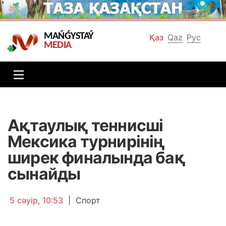
MAŃǴYSTAÝ
Қаз
Qaz
Рус
MEDIA
Ақтаулық теннисші
Мексика турнирінің
ширек финалында бақ
сынайды
5 сәуір, 10:53
|
Спорт