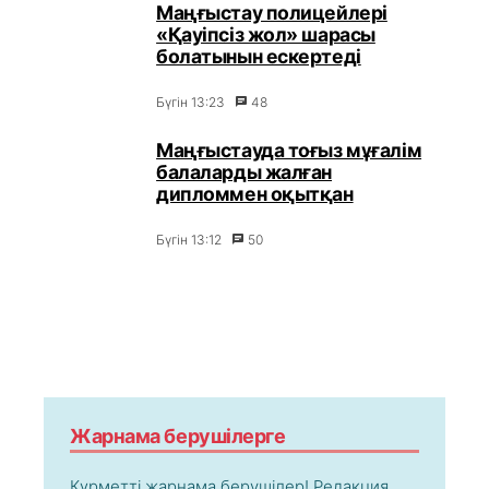
Маңғыстау полицейлері
«Қауіпсіз жол» шарасы
болатынын ескертеді
Бүгін 13:23
48
Маңғыстауда тоғыз мұғалім
балаларды жалған
дипломмен оқытқан
Бүгін 13:12
50
Жарнама берушілерге
Құрметті жарнама берушілер! Редакция