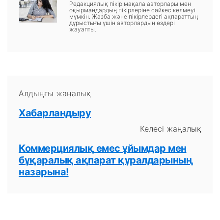
Редакциялық пікір мақала авторлары мен
оқырмандардың пікірлеріне сәйкес келмеуі
мүмкін. Жазба және пікірлердегі ақпараттың
дұрыстығы үшін авторлардың өздері
жауапты.
Алдыңғы жаңалық
Хабарландыру
Келесі жаңалық
Коммерциялық емес ұйымдар мен
бұқаралық ақпарат құралдарының
назарына!