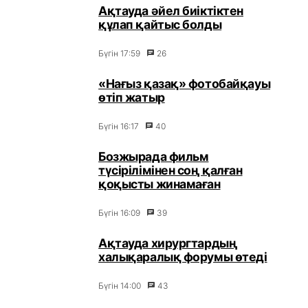
Ақтауда әйел биіктіктен
құлап қайтыс болды
Бүгін 17:59
26
«Нағыз қазақ» фотобайқауы
өтіп жатыр
Бүгін 16:17
40
Бозжырада фильм
түсірілімінен соң қалған
қоқысты жинамаған
Бүгін 16:09
39
Ақтауда хирургтардың
халықаралық форумы өтеді
Бүгін 14:00
43