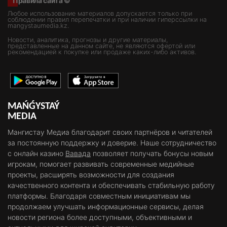
Правила сайта ©
Любое использование материалов допускается только при
соблюдении правил перепечатки и при наличии гиперссылки на
mangystaumedia.kz.
Новости, аналитика, прогнозы и другие материалы,
представленные на данном сайте, не являются офертой или
рекомендацией к покупке или продаже каких-либо активов.
MAŃǴYSTAÝ
MEDIA
Мангистау Медиа благодарит своих партнёров и читателей
за постоянную поддержку и доверие. Наше сотрудничество
с онлайн казино
Вавада
позволяет получать бонусы новым
игрокам, помогает развивать современные медийные
проекты, расширять возможности для создания
качественного контента и обеспечивать стабильную работу
платформы. Благодаря совместным инициативам мы
продолжаем улучшать информационные сервисы, делая
новости региона более доступными, объективными и