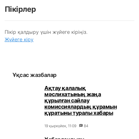
Пікірлер
Пікір қалдыру үшін жүйеге кіріңіз.
Жүйеге кіру
Ұқсас жазбалар
Ақтау қалалық
мәслихатының жаңа
құрылған сайлау
комиссиялардың құрамын
құратыны туралы хабары
19 қыркүйек, 11:09
84