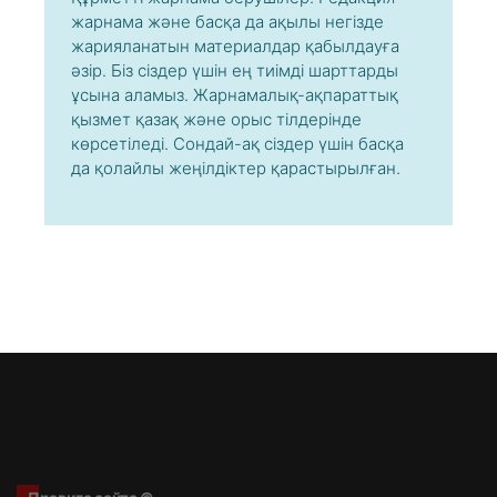
жарнама және басқа да ақылы негізде
жарияланатын материалдар қабылдауға
әзір. Біз сіздер үшін ең тиімді шарттарды
ұсына аламыз. Жарнамалық-ақпараттық
қызмет қазақ және орыс тілдерінде
көрсетіледі. Сондай-ақ сіздер үшін басқа
да қолайлы жеңілдіктер қарастырылған.