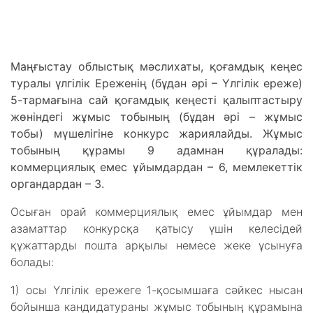
Маңғыстау облыстық мәслихаты, қоғамдық кеңес
туралы үлгілік Ереженің (бұдан әрі – Үлгілік ереже)
5-тармағына сай қоғамдық кеңесті қалыптастыру
жөніндегі жұмыс тобының (бұдан әрі – жұмыс
тобы) мүшелігіне конкурс жариялайды. Жұмыс
тобының құрамы 9 адамнан құралады:
коммерциялық емес ұйымдардан – 6, мемлекеттік
органдардан – 3.
Осыған орай коммерциялық емес ұйымдар мен
азаматтар конкурсқа қатысу үшін келесідей
құжаттарды пошта арқылы немесе жеке ұсынуға
болады:
1) осы Үлгілік ережеге 1-қосымшаға сәйкес нысан
бойынша кандидатураны жұмыс тобының құрамына