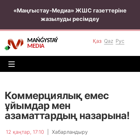
«Маңғыстау-Медиа» ЖШС газеттеріне
жазылуды ресімдеу
MAŃǴYSTAÝ
Қаз
Qaz
Рус
MEDIA
Коммерциялық емес
ұйымдар мен
азаматтардың назарына!
12 қаңтар, 17:10
|
Хабарландыру