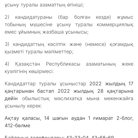
ұсыну туралы азаматтың өтініші;
2) кандидатураны (бар болған кезде) жұмыс
тобының мүшесіне ұсыну туралы коммерциялық
емес ұйымның жазбаша ұсынысы;
3) кандидаттың кәсіптік және (немесе) қоғамдық
қызметі туралы мәліметтер;
4) Қазақстан Республикасы азаматының жеке
куәлігінің көшірмесі.
Кандидаттар туралы ұсыныстар
2022 жылдың 17
қаңтарынан бастап 2022 жылдың 28 қаңтарына
дейін
обылыстық мәслихатқа мына мекенжайға
ұсынылу керек:
Ақтау қаласы, 14 шағын аудан 1 ғимарат 2-блог,
412-бөлме
Байланыс телефондары: 43-33-04, 43-68-69