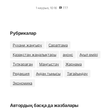
1 наурыз, 10:16
777
Рубрикалар
Рухани жаңғыру
Сараптама
Қазақстан жаңалықтары
анонс
Ауыл өмірі
Түпқараған
Маңғыстау
Жарнама
Редакция
Аудан тынысы
Тағайындау
Экономика
Автордың басқа да жазбалары