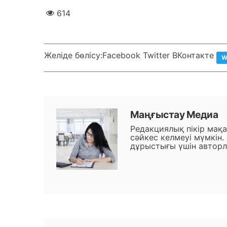
614
Желіде бөлісу:
Facebook Twitter ВКонтакте
W
Маңғыстау Медиа
Редакциялық пікір мақ
сәйкес келмеуі мүмкін.
дұрыстығы үшін авторл