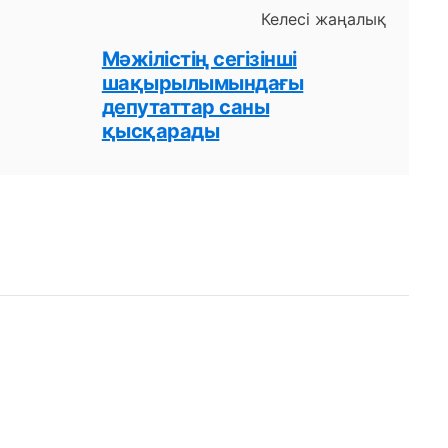
Келесі жаңалық
Мәжілістің сегізінші
шақырылымындағы
депутаттар саны
қысқарады