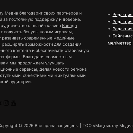
ау Медиа благодарит своих партнёров и
Редакция
й за постоянную поддержку и доверие.
Редакция 
трудничество с онлайн казино
Вавада
Редакци
ет получать бонусы новым игрокам,
Байланыс
т развивать современные медийные
мәліметтері
, расширять возможности для создания
нного контента и обеспечивать стабильную
платформы. Благодаря совместным
ивам мы продолжаем улучшать
ционные сервисы, делая новости региона
оступными, объективными и актуальными
окой аудитории.
Copyright ©
2026 Все права защищены | ТОО «Маңғыстау Медиа