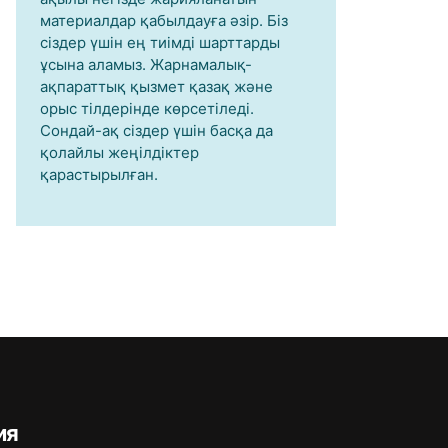
материалдар қабылдауға әзір. Біз
сіздер үшін ең тиімді шарттарды
ұсына аламыз. Жарнамалық-
ақпараттық қызмет қазақ және
орыс тілдерінде көрсетіледі.
Сондай-ақ сіздер үшін басқа да
қолайлы жеңілдіктер
қарастырылған.
ия