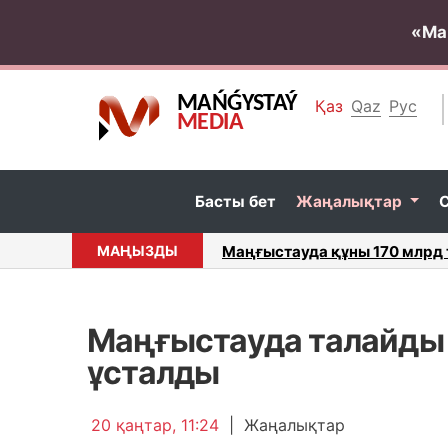
«Ма
MAŃǴYSTAÝ
Қаз
Qaz
Рус
MEDIA
Басты бет
Жаңалықтар
ы 170 млрд теңгені құрайтын газ өңдеу зауыты салынады.
МАҢЫЗДЫ
Маңғыстауда талайды 
ұсталды
20 қаңтар, 11:24
|
Жаңалықтар