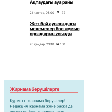
Ақтаудағы ауа райы
21 қаңтар, 08:00
172
Жетібай ауылындағы
мекемелер бос жұмыс
орындарын ұсынды
20 қаңтар, 23:18
150
Жарнама берушілерге
Құрметті жарнама берушілер!
Редакция жарнама және басқа да
ақылы негізде жарияланатын