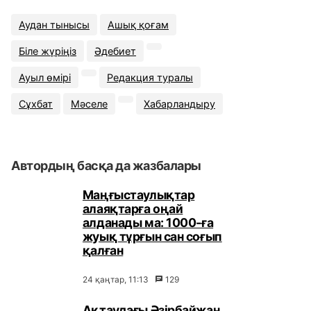
Аудан тынысы
Ашық қоғам
Біле жүріңіз
Әдебиет
Ауыл өмірі
Редакция туралы
Сұхбат
Мәселе
Хабарландыру
Автордың басқа да жазбалары
Маңғыстаулықтар
алаяқтарға оңай
алданады ма: 1000-ға
жуық тұрғын сан соғып
қалған
24 қаңтар, 11:13
129
Ақтаудағы Әзірбайжан