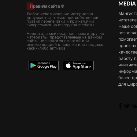
MEDIA
Правила сайта ©
Мангист
Любое использование материалов
допускается только при соблюдении
читателе
правил перепечатки и при наличии
гиперссылки на mangystaumedia.kz.
Наше со
позволя
Новости, аналитика, прогнозы и другие
материалы, представленные на данном
помогае
сайте, не являются офертой или
рекомендацией к покупке или продаже
проекты
каких-либо активов.
качестве
работу 
инициат
информа
более д
для шир