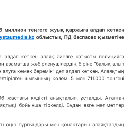
6 миллион теңгеге жуық қаржыға алдап кеткен
ystaumedia.kz
облыстық ПД баспасөз қызметіне
 алдап кеткен алаяқ әйелге қатысты полицияға
ан азаматша жәбірленушілердің біріне “балық алып
мін алуға көмек беремін” деп алдап кеткен. Алаяқтың
елтірілген шығынның көлемі 5 млн 711.000 теңгені
6 жастағы күдікті анықталып, ұсталды. Аталған
яқтық) бойынша тіркелді. Бұдан өзге мәліметтер
ті өңір тұрғындары мен қонақтарын алаяқтардың