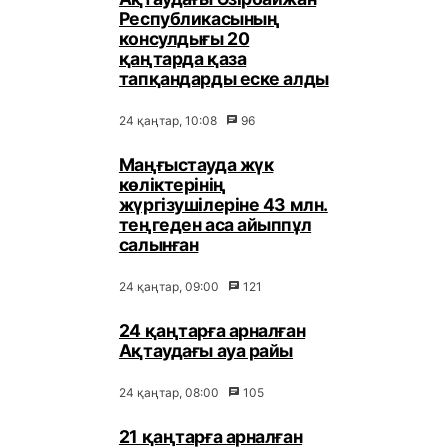
Республикасының
консулдығы 20
қаңтарда қаза
тапқандарды еске алды
24 қаңтар, 10:08
96
Маңғыстауда жүк
көліктерінің
жүргізушілеріне 43 млн.
теңгеден аса айыппұл
салынған
24 қаңтар, 09:00
121
24 қаңтарға арналған
Ақтаудағы ауа райы
24 қаңтар, 08:00
105
21 қаңтарға арналған