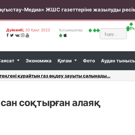
ңғыстау-Медиа» ЖШС газеттеріне жазылуды ресі
Ре
Дүйсенбі,
30 Қаңт. 2023
Қосымшалар
Саясат
Экономика
Қоғам
Фото
Аудан тыныс
..
Жалақысы 2000$ болатын шетелдік мұнай компанияс
сан соқтырған алаяқ