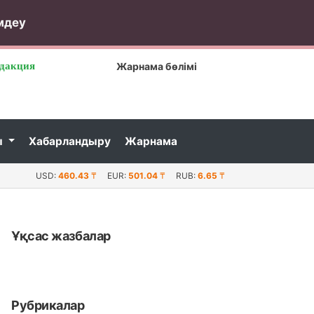
мдеу
дакция
Жарнама бөлімі
ы
Хабарландыру
Жарнама
ына орналасқан маңғыстаулық ...
Қаламқас кен орнында «Қаламқа
USD:
460.43
₸
EUR:
501.04
₸
RUB:
6.65
₸
Ұқсас жазбалар
Рубрикалар