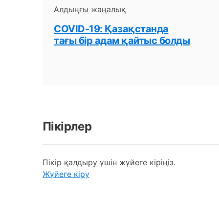
Алдыңғы жаңалық
COVID-19: Қазақстанда
тағы бір адам қайтыс болды
Пікірлер
Пікір қалдыру үшін жүйеге кіріңіз.
Жүйеге кіру