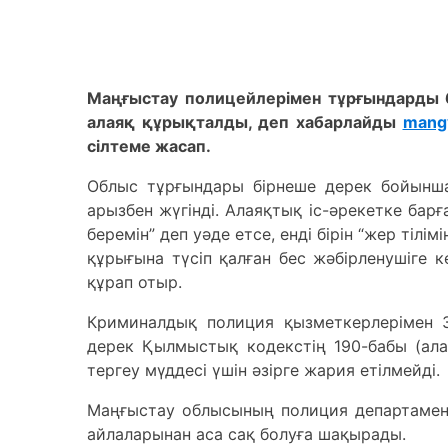
Маңғыстау полицейлерімен тұрғындарды 
алаяқ құрықталды, деп хабарлайды
mang
сілтеме жасап.
Облыс тұрғындары бірнеше дерек бойынша
арызбен жүгінді. Алаяқтық іс-әрекетке барғ
беремін” деп уәде етсе, енді бірін “жер тілі
құрығына түсіп қалған бес жәбірленушіге к
құрап отыр.
Криминалдық полиция қызметкерлерімен 3
дерек Қылмыстық кодекстің 190-бабы (ала
тергеу мүддесі үшін әзірге жария етілмейді.
Маңғыстау облысының полиция департамен
айлаларынан аса сақ болуға шақырады.