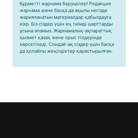
Құрметті жарнама берушілер! Редакция
жарнама және басқа да ақылы негізде
жарияланатын материалдар қабылдауға
әзір. Біз сіздер үшін ең тиімді шарттарды
ұсына аламыз. Жарнамалық-ақпараттық
қызмет қазақ және орыс тілдерінде
көрсетіледі. Сондай-ақ сіздер үшін басқа
да қолайлы жеңілдіктер қарастырылған.