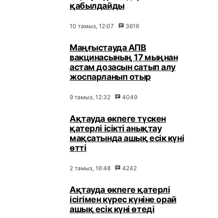
қабылдайды
10 тамыз, 12:07
3616
Маңғыстауда АПВ
вакцинасының 17 мыңнан
астам дозасын сатып алу
жоспарланып отыр
9 тамыз, 12:32
4049
Ақтауда өкпеге түскен
қатерлі ісікті анықтау
мақсатында ашық есік күні
өтті
2 тамыз, 16:48
4242
Ақтауда өкпеге қатерлі
ісігімен күрес күніне орай
ашық есік күні өтеді