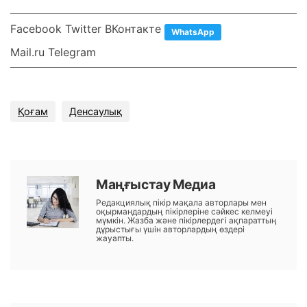
Facebook Twitter ВКонтакте
WhatsApp
Mail.ru Telegram
Қоғам
Денсаулық
Маңғыстау Медиа
Редакциялық пікір мақала авторлары мен
оқырмандардың пікірлеріне сәйкес келмеуі
мүмкін. Жазба және пікірлердегі ақпараттың
дұрыстығы үшін авторлардың өздері
жауапты.