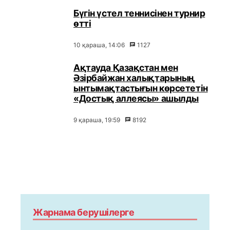
Бүгін үстел теннисінен турнир
өтті
10 қараша, 14:06
1127
Ақтауда Қазақстан мен
Әзірбайжан халықтарының
ынтымақтастығын көрсететін
«Достық аллеясы» ашылды
9 қараша, 19:59
8192
Жарнама берушілерге