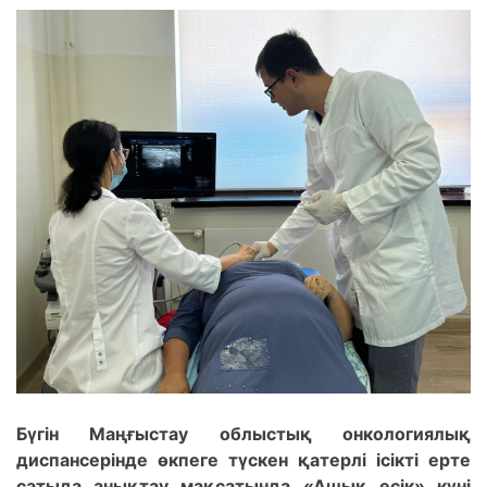
Бүгін Маңғыстау облыстық онкологиялық
диспансерінде өкпеге түскен қатерлі ісікті ерте
сатыда анықтау мақсатында «Ашық есік» күні