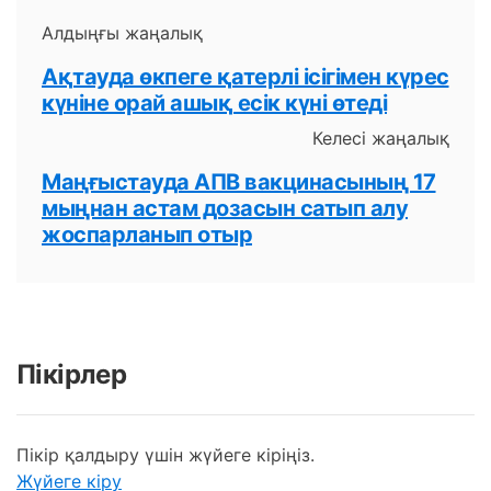
Алдыңғы жаңалық
Ақтауда өкпеге қатерлі ісігімен күрес
күніне орай ашық есік күні өтеді
Келесі жаңалық
Маңғыстауда АПВ вакцинасының 17
мыңнан астам дозасын сатып алу
жоспарланып отыр
Пікірлер
Пікір қалдыру үшін жүйеге кіріңіз.
Жүйеге кіру