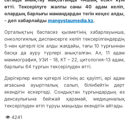
өтті. Тексерілуге жалпы саны 40 адам келіп,
олардың барлығы мамандардан тегін кеңес алды,
- деп хабарлайды
mangystaumedia.kz
.
Орталықтың баспасөз қызметінің хабарлауынша,
онкологиялық диспансерге келіп тексерілгендердің
5-нен қатерлі ісік алды жағдайы, тағы 10 тұрғыннан
басқа да ауру түрлері анықталған. Ал, 11 адам
маммография, УЗИ - 18, КТ – 22, цитология-13 адам,
барлығы 64 тұрғын тексерілуден өтті.
Дәрігерлер өкпе қатерлі ісігінің ас қауіпті, әрі адам
ағзасына ауыртпалық салып, білінбейтін дерт
екендігін ескертеді. Сондықтан тұрғындардың өз
денсаулығына бейжай қарамай, медициналық
тексерілуден өтіп тұруы маңызды екендігін айтады.
4241