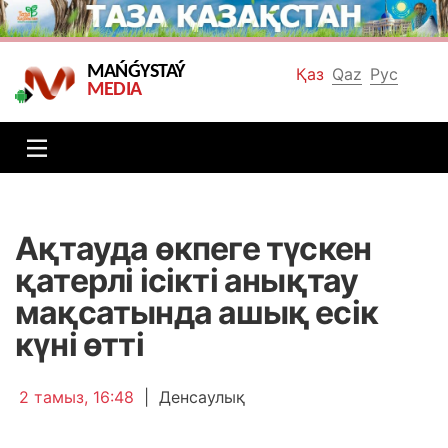
MAŃǴYSTAÝ
Қаз
Qaz
Рус
MEDIA
Ақтауда өкпеге түскен
қатерлі ісікті анықтау
мақсатында ашық есік
күні өтті
2 тамыз, 16:48
|
Денсаулық