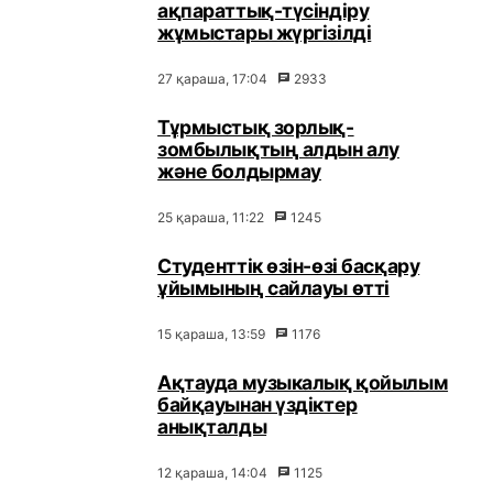
ақпараттық-түсіндіру
жұмыстары жүргізілді
27 қараша, 17:04
2933
Тұрмыстық зорлық-
зомбылықтың алдын алу
және болдырмау
25 қараша, 11:22
1245
Студенттік өзін-өзі басқару
ұйымының сайлауы өтті
15 қараша, 13:59
1176
Ақтауда музыкалық қойылым
байқауынан үздіктер
анықталды
12 қараша, 14:04
1125