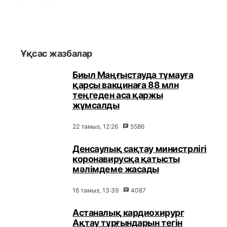
Ұқсас жазбалар
Биыл Маңғыстауда тұмауға
қарсы вакцинаға 88 млн
теңгеден аса қаржы
жұмсалды
22 тамыз, 12:26
5586
Денсаулық сақтау министрлігі
коронавирусқа қатысты
мәлімдеме жасады
16 тамыз, 13:39
4087
Астаналық кардиохирург
Ақтау тұрғындарын тегін