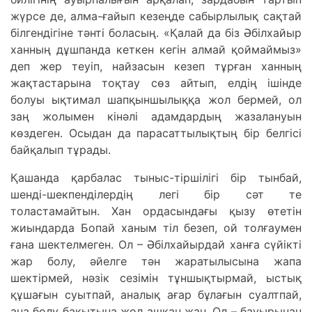
жүрсе де, алма-ғайып кезеңде сабырлылық сақтай
білгендігіне тәнті боласың. «Қалай да біз Әбілхайыр
ханның дұшпанда кеткен кегін алмай қоймаймыз»
деп жер теуіп, найзасын кезеп тұрған ханның
жақтастарына тоқтау сөз айтып, елдің ішінде
болуы ықтимал шапқыншылыққа жол бермей, ол
заң жолымен кінәлі адамдардың жазалануын
көздеген. Осыдан да парасаттылықтың бір белгісі
байқалып тұрады.
Қашанда қарбалас тыныс-тіршілігі бір тынбай,
шенді-шекпенділердің легі бір сәт те
толастамайтын. Хан ордасындағы қызу өтетін
жиындарда Бопай ханым тіл безеп, ой толғаумен
ғана шектелмеген. Ол – Әбілхайырдай ханға сүйікті
жар болу, әйелге тән жаратылысына жапа
шектірмей, нәзік сезімін тұншықтырмай, ыстық
құшағын суытпай, аналық ағар бұлағын суалтпай,
ана болу бақытына жол ашқан жан. Ол – бауырынан