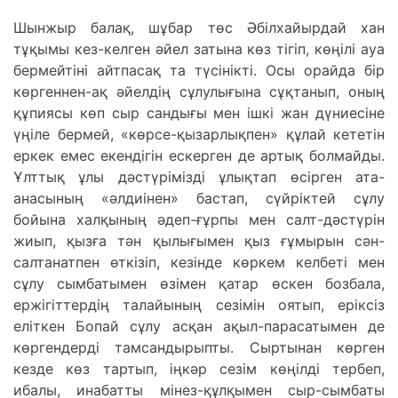
Шынжыр балақ, шұбар төс Әбілхайырдай хан
тұқымы кез-келген әйел затына көз тігіп, көңілі ауа
бермейтіні айтпасақ та түсінікті. Осы орайда бір
көргеннен-ақ әйелдің сұлулығына сұқтанып, оның
құпиясы көп сыр сандығы мен ішкі жан дүниесіне
үңіле бермей, «көрсе-қызарлықпен» құлай кететін
еркек емес екендігін ескерген де артық болмайды.
Ұлттық ұлы дәстүрімізді ұлықтап өсірген ата-
анасының «әлдиінен» бастап, сүйріктей сұлу
бойына халқының әдеп-ғұрпы мен салт-дәстүрін
жиып, қызға тән қылығымен қыз ғұмырын сән-
салтанатпен өткізіп, кезінде көркем келбеті мен
сұлу сымбатымен өзімен қатар өскен бозбала,
ержігіттердің талайының сезімін оятып, еріксіз
еліткен Бопай сұлу асқан ақыл-парасатымен де
көргендерді тамсандырыпты. Сыртынан көрген
кезде көз тартып, іңкәр сезім көңілді тербеп,
ибалы, инабатты мінез-құлқымен сыр-сымбаты