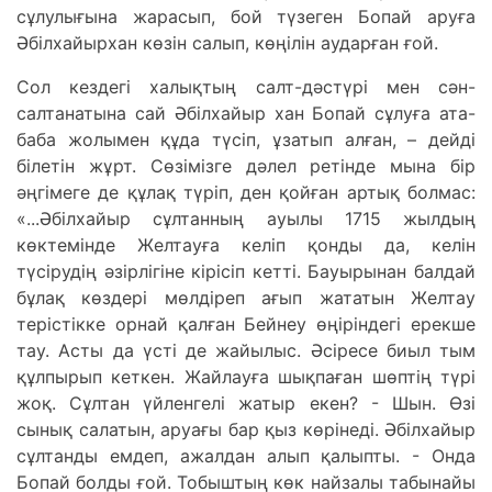
сұлулығына жарасып, бой түзеген Бопай аруға
Әбілхайырхан көзін салып, көңілін аударған ғой.
Сол кездегі халықтың салт-дәстүрі мен сән-
салтанатына сай Әбілхайыр хан Бопай сұлуға ата-
баба жолымен құда түсіп, ұзатып алған, – дейді
білетін жұрт. Сөзімізге дәлел ретінде мына бір
әңгімеге де құлақ түріп, ден қойған артық болмас:
«...Әбілхайыр сұлтанның ауылы 1715 жылдың
көктемінде Желтауға келіп қонды да, келін
түсірудің әзірлігіне кірісіп кетті. Бауырынан балдай
бұлақ көздері мөлдіреп ағып жататын Желтау
терістікке орнай қалған Бейнеу өңіріндегі ерекше
тау. Асты да үсті де жайылыс. Әсіресе биыл тым
құлпырып кеткен. Жайлауға шықпаған шөптің түрі
жоқ. Сұлтан үйленгелі жатыр екен? - Шын. Өзі
сынық салатын, аруағы бар қыз көрінеді. Әбілхайыр
сұлтанды емдеп, ажалдан алып қалыпты. - Онда
Бопай болды ғой. Тобыштың көк найзалы табынайы