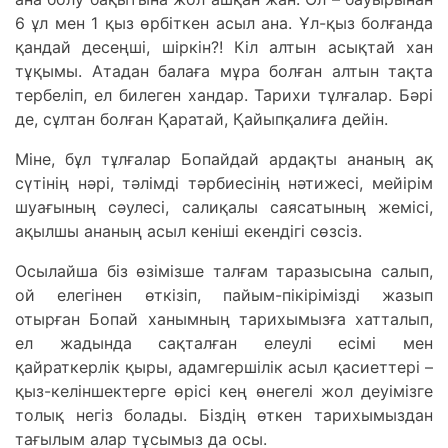
6 ұл мен 1 қыз өрбіткен асыл ана. Ұл-қыз болғанда
қандай десеңші, шіркін?! Кіл алтын асықтай хан
тұқымы. Атадан балаға мұра болған алтын тақта
тербеліп, ел билеген хандар. Тарихи тұлғалар. Бәрі
де, сұлтан болған Қаратай, Қайыпқалиға дейін.
Міне, бұл тұлғалар Бопайдай ардақты ананың ақ
сүтінің нәрі, тәлімді тәрбиесінің нәтижесі, мейірім
шуағының сәулесі, салиқалы саясатының жемісі,
ақылшы ананың асыл кеніші екендігі сөзсіз.
Осылайша біз өзімізше талғам таразысына салып,
ой елегінен өткізіп, пайым-пікірімізді жазып
отырған Бопай ханымның тарихымызға хатталып,
ел жадында сақталған елеулі есімі мен
қайраткерлік қыры, адамгершілік асыл қасиеттері –
қыз-келіншектерге өрісі кең өнегелі жол деуімізге
толық негіз болады. Біздің өткен тарихымыздан
тағылым алар тұсымыз да осы.