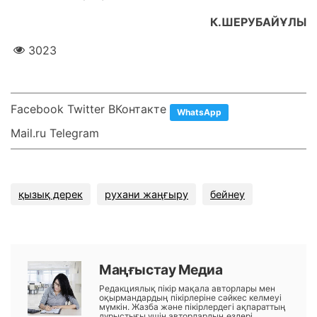
К.ШЕРУБАЙҰЛЫ
3023
Facebook Twitter ВКонтакте
WhatsApp
Mail.ru Telegram
қызық дерек
рухани жаңғыру
бейнеу
Маңғыстау Медиа
Редакциялық пікір мақала авторлары мен
оқырмандардың пікірлеріне сәйкес келмеуі
мүмкін. Жазба және пікірлердегі ақпараттың
дұрыстығы үшін авторлардың өздері