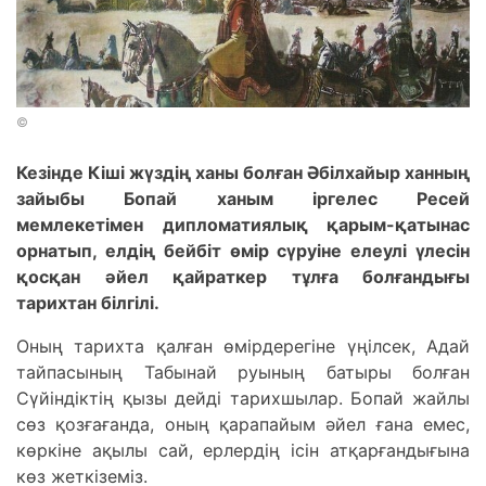
©
Кезінде Кіші жүздің ханы болған Әбілхайыр ханның
зайыбы Бопай ханым іргелес Ресей
мемлекетімен дипломатиялық қарым­-қатынас
орнатып, елдің бейбіт өмір сүруіне елеулі үлесін
қосқан әйел қайраткер тұлға болғандығы
тарихтан білгілі.
Оның тарихта қалған өмірдерегіне үңілсек, Адай
тайпасының Табынай руының батыры болған
Сүйіндіктің қызы дейді тарихшылар. Бопай жайлы
сөз қозғағанда, оның қарапайым әйел ғана емес,
көркіне ақылы сай, ерлердің ісін атқарғандығына
көз жеткіземіз.