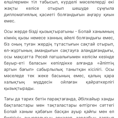
елшілермен тіл табысып, күрделі мәселелерді екі
жақты келісе отырып шешуде сұңғыла
дипломатиялық қасиеті болғандығын аңғару қиын
емес.
Осы жерде бізді қызықтыратыны - Бопай ханымның
кімнің қызы немесе ханның әйелі болғандығы емес,
біз оның туған жердің тұтастығын сақтай отырып,
ел-жұртының амандығын сақтауға алаңдағандығы,
осы мақсатта Ресей патшалығымен келісім кезінде
бауыр-еті баласын кепілдікке алғанда «Әліптің
артын бағып» сабырлылық танытқан кісілігі. Осы
мәселеде тек жеке басының емес, қалың қара
халықтың мүддесін ойлаған қайраткерлігі
қызықтырады.
Тағы да тарих бетін парақтағанда, Әбілхайыр ханды
бақталастары мен тақталастары өлтірген сәттегі
Бопай ханым қабағын басқан ауыр қайғы мен ел
билігінің ауырпалығын арқалап, зардабын тартып