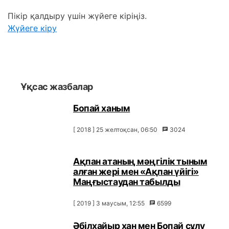
Пікір қалдыру үшін жүйеге кіріңіз.
Жүйеге кіру
Ұқсас жазбалар
Бопай ханым
[ 2018 ] 25 желтоқсан, 06:50
3024
Ақпан атаның мәңгілік тыным
алған жері мен «Ақпан үйігі»
Маңғыстаудан табылды
[ 2019 ] 3 маусым, 12:55
6599
Әбілхайыр хан мен Бопай сұлу