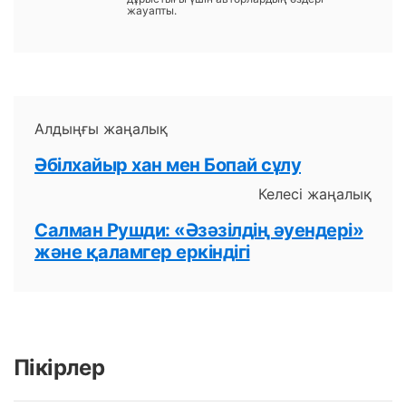
жауапты.
Алдыңғы жаңалық
Әбілхайыр хан мен Бопай сұлу
Келесі жаңалық
Салман Рушди: «Әзәзілдің әуендері»
және қаламгер еркіндігі
Пікірлер