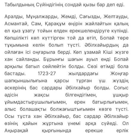
Табылдының Сүйіндігінің сондай қызы бар деп еді.
Аралды, Мұңалжарды, Жемді, Сағызды, Желтауды,
Асмантай, Сам, Қарақұм өңірін жайлайтын қалың
ел қыз ұзату тойын елден ерекшелендіруге күпінді.
Көпшілікті көп күттірген той да өтіп, Бопай төре
тұқымына келін болып түсті. Әбілхайырдың да
ойлаған ісі оңғарыла берді. Көп ұзамай Кіші жүзге
хан сайланды. Бұрынғы шағын ауыл енді Бопай
арқылы батыл сөйлейтін болды. Сөзі өтімді бола
бастады. 1723-27 жылдардағы Жоңғар
шапқыншылығына қарсы тұрған үш жүздің
әскерінің бас сардары Әбілхайыр болды. Соғыс
әдісін жақсы білгендігімен, ұшқыр
ұйымдастырушылығымен, ерен батырлығымен,
алыс болашақты болжағыштығымен көзге түсті.
Осы тұста хан Әбілхайыр, бас сардар Әбілхайыр
өзінің қайын жұртына үнемі арқа сүйеді. Ол
Аңырақай қырғынында ерекше ерлік