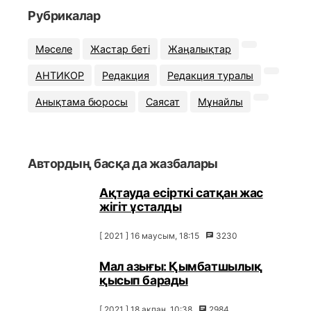
Рубрикалар
Мәселе
Жастар беті
Жаңалықтар
АНТИКОР
Редакция
Редакция туралы
Анықтама бюросы
Саясат
Мұнайлы
Автордың басқа да жазбалары
Ақтауда есірткі сатқан жас
жігіт ұсталды
[ 2021 ] 16 маусым, 18:15
3230
Мал азығы: Қымбатшылық
қысып барады
[ 2021 ] 18 ақпан, 10:38
2984