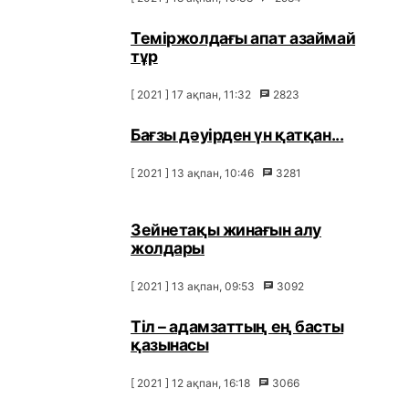
Теміржолдағы апат азаймай
тұр
[ 2021 ] 17 ақпан, 11:32
2823
Бағзы дәуірден үн қатқан...
[ 2021 ] 13 ақпан, 10:46
3281
Зейнетақы жинағын алу
жолдары
[ 2021 ] 13 ақпан, 09:53
3092
Тіл – адамзаттың ең басты
қазынасы
[ 2021 ] 12 ақпан, 16:18
3066