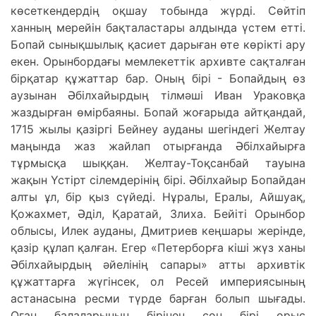
көсеткендердің оқшау тобында жүрді. Сөйтіп
ханның мерейін бақталастары алдында үстем етті.
Бопай сынықшылық қасиет дарыған өте көрікті ару
екен. Орынбордағы мемлекеттік архивте сақталған
бірқатар құжаттар бар. Оның бірі - Бопайдың өз
аузынан Әбілхайырдың тілмәші Иван Ураковқа
жаздырған өмірбаяны. Бопай жоғарыда айтқандай,
1715 жылы қазіргі Бейнеу ауданы шегіндегі Желтау
маңында жаз жайлап отырғанда Әбілхайырға
тұрмысқа шыққан. Желтау-Тоқсанбай тауына
жақын Үстірт сілемдерінің бірі. Әбілхайыр Бопайдан
алты ұл, бір қыз сүйеді. Нұралы, Ералы, Айшуақ,
Қожахмет, Әділ, Қаратай, Злиха. Бейіті Орынбор
облысы, Илек ауданы, Дмитриев кеңшары жерінде,
қазір құлап қалған. Егер «Петерборға кіші жүз ханы
Әбілхайырдың әйелінің сапары» атты архивтік
құжаттарға жүгінсек, ол Ресей империясының
астанасына ресми түрде барған болып шығады.
Оған балаларының бірінен соң бірі орыс