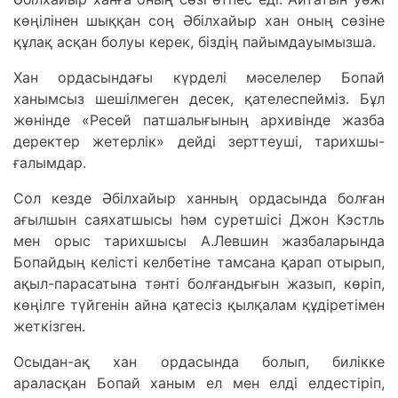
көңілінен шыққан соң Әбілхайыр хан оның сөзіне
құлақ асқан болуы керек, біздің пайымдауымызша.
Хан ордасындағы күрделі мәселелер Бопай
ханымсыз шешілмеген десек, қателеспейміз. Бұл
жөнінде «Ресей патшалығының архивінде жазба
деректер жетерлік» дейді зерттеуші, тарихшы-
ғалымдар.
Сол кезде Әбілхайыр ханның ордасында болған
ағылшын саяхатшысы һәм суретшісі Джон Кэстль
мен орыс тарихшысы А.Левшин жазбаларында
Бопайдың келісті келбетіне тамсана қарап отырып,
ақыл-парасатына тәнті болғандығын жазып, көріп,
көңілге түйгенін айна қатесіз қылқалам құдіретімен
жеткізген.
Осыдан-ақ хан ордасында болып, билікке
араласқан Бопай ханым ел мен елді елдестіріп,