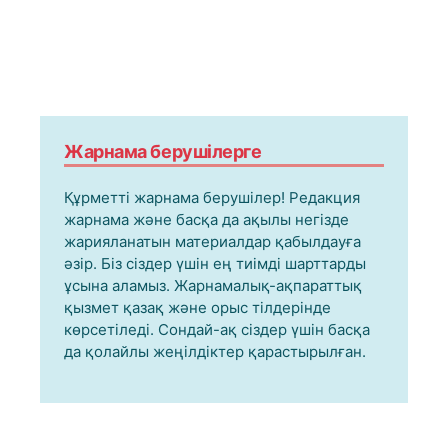
Жарнама берушілерге
Құрметті жарнама берушілер! Редакция
жарнама және басқа да ақылы негізде
жарияланатын материалдар қабылдауға
әзір. Біз сіздер үшін ең тиімді шарттарды
ұсына аламыз. Жарнамалық-ақпараттық
қызмет қазақ және орыс тілдерінде
көрсетіледі. Сондай-ақ сіздер үшін басқа
да қолайлы жеңілдіктер қарастырылған.