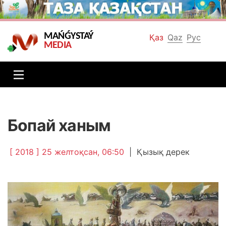
MAŃǴYSTAÝ
Қаз
Qaz
Рус
MEDIA
Бопай ханым
[ 2018 ] 25 желтоқсан, 06:50
|
Қызық дерек