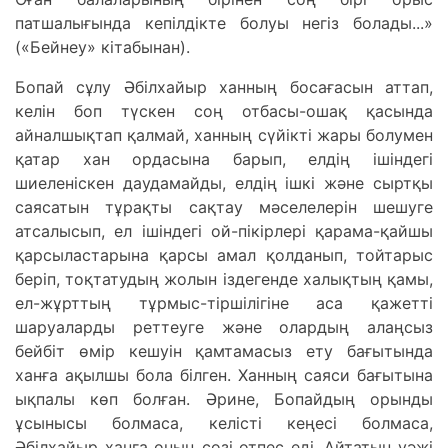
патшалығында кепілдікте болуы негіз болады...»
(«Бейнеу» кітабынан).
Бопай сұлу Әбілхайыр ханның босағасын аттап,
келін боп түскен соң отбасы-ошақ қасында
айналшықтап қалмай, ханның сүйікті жары болумен
қатар хан ордасына барып, елдің ішіндегі
шиеленіскен даудамайды, елдің ішкі және сыртқы
саясатын тұрақты сақтау мәселелерін шешуге
атсалысып, ел ішіндегі ой-пікірлері қарама-қайшы
қарсыластарына қарсы амал қолданып, тойтарыс
беріп, тоқтатудың жолын іздегенде халықтың қамы,
ел-жұрттың тұрмыс-тіршілігіне аса қажетті
шаруаларды реттеуге және олардың алаңсыз
бейбіт өмір кешуін қамтамасыз ету бағытында
ханға ақылшы бола білген. Ханның саяси бағытына
ықпалы көп болған. Әрине, Бопайдың орынды
ұсынысы болмаса, келісті кеңесі болмаса,
Әбілхайыр ханға оның сөзі өтпес еді. Айтатын уәжі