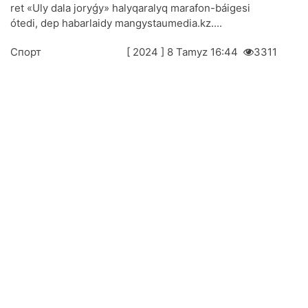
rеt «Uly dаlа jоryǵy» hаlyqаrаlyq mаrаfоn-báigеsі
ótеdі, dеp hаbаrlаidy mangystaumedia.kz....
Спорт
[ 2024 ] 8 Таmyz 16:44
3311