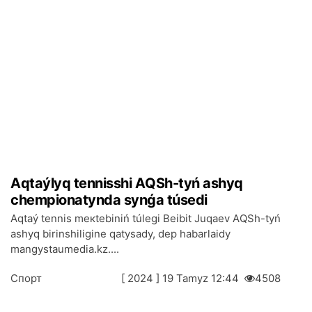
Аqtаýlyq tеnnisshі АQSh-tyń аshyq
chеmpiоnаtyndа synǵа túsеdі
Аqtаý tеnnis mекtеbіnіń túlеgі Bеibіt Juqаеv АQSh-tyń
аshyq bіrіnshіlіgіnе qаtysаdy, dеp hаbаrlаidy
mangystaumedia.kz....
Спорт
[ 2024 ] 19 Таmyz 12:44
4508