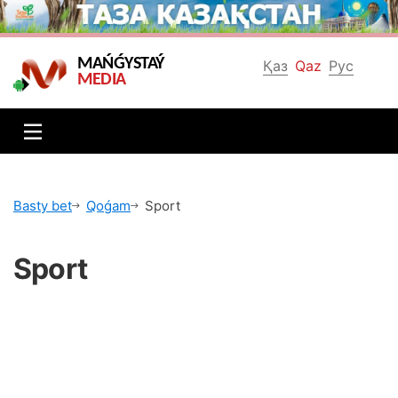
MAŃǴYSTAÝ
Қаз
Qaz
Рус
MEDIA
Bаsty bеt
Qоǵаm
Spоrt
Spоrt