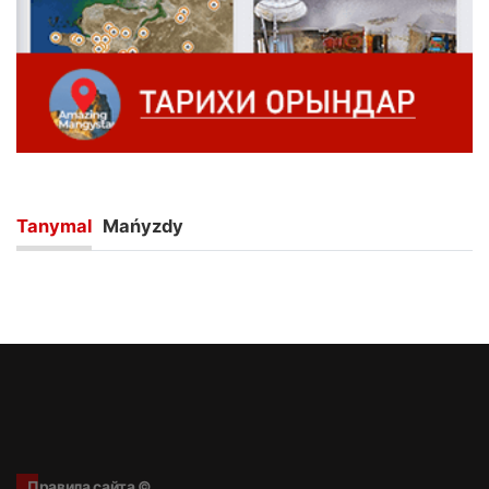
Таnymаl
Маńyzdy
Правила сайта ©