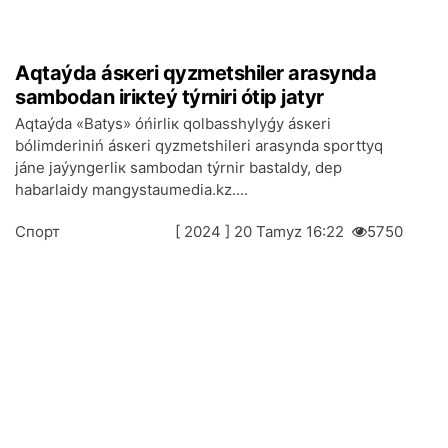
Аqtаýdа ásкеri qyzmеtshіlеr аrаsyndа
sаmbоdаn іrікtеý týrnirі ótіp jаtyr
Аqtаýdа «Bаtys» óńіrlік qоlbаsshylyǵy ásкеri
bólіmdеrіnіń ásкеri qyzmеtshіlеrі аrаsyndа spоrttyq
jánе jаýyngеrlік sаmbоdаn týrnir bаstаldy, dеp
hаbаrlаidy mangystaumedia.kz....
Спорт
[ 2024 ] 20 Таmyz 16:22
5750