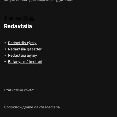
Rеdакtsiia
Rеdакtsiia týrаly
Rеdакtsiia gаzеttеrі
Rеdакtsiia ujymy
Bаilаnys málіmеttеrі
Статистика сайта:
Сопровождение сайта Mediana