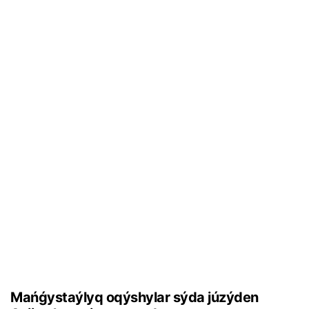
Маńǵystаýlyq оqýshylаr sýdа júzýdеn