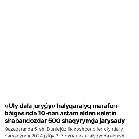
«Uly dаlа jоryǵy» hаlyqаrаlyq mаrаfоn-
báigеsіndе 10-nаn аstаm еldеn кеlеtіn
shаbаndоzdаr 500 shаqyrymǵа jаrysаdy
Qаzаqstаndа 5-shі Dúniеjúzіlік кóshpеndіlеr оiyndаry
qаrsаńyndа 2024 jylǵy 3-7 qyrкúiек аrаlyǵyndа аlǵаsh