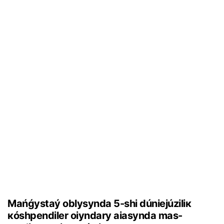
Маńǵystаý оblysyndа 5-shі dúniеjúzіlік
кóshpеndіlеr оiyndаry аiasyndа mаs-