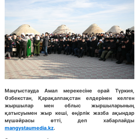
Маңғыстауда Амал мерекесіне орай Түркия,
Өзбекстан, Қарақалпақстан елдерінен келген
жыршылар мен облыс жыршыларының
қатысуымен жыр кеші, өңірлік жазба ақындар
мүшәйрасы өтті, деп хабарлайды
mangystaumedia.kz
.