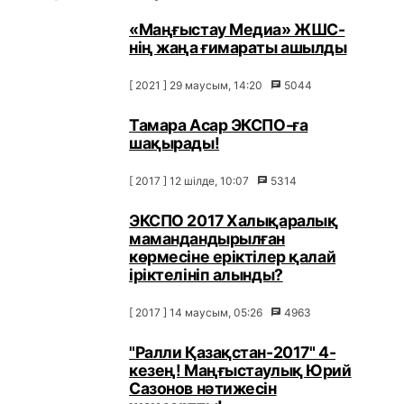
«Маңғыстау Медиа» ЖШС-
нің жаңа ғимараты ашылды
[ 2021 ] 29 маусым, 14:20
5044
Тамара Асар ЭКСПО-ға
шақырады!
[ 2017 ] 12 шілде, 10:07
5314
ЭКСПО 2017 Халықаралық
мамандандырылған
көрмесіне еріктілер қалай
іріктелініп алынды?
[ 2017 ] 14 маусым, 05:26
4963
"Ралли Қазақстан-2017" 4-
кезең! Маңғыстаулық Юрий
Сазонов нәтижесін