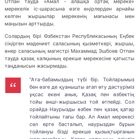
Отпан тауда «Амал - алашқа ортақ мереке»
мерекелік іс-шарасына өзге өңірлерден арнайы
келген жыршылар мерекенің мағынасы мен
маңызын арттырды.
Солардың бірі Өзбекстан Республикасының Еңбек
сіңірген мәдениет саласының қызметкері, жыршы,
өнер саласының магистрі Махаммад Эшбоев Отпан
тауда қазақ халқының ерекше мерекесіне қатысты
таңданысын жасырмады.
"Ата-бабамыздың түбі бір. Тойларымыз
бен өзге де қуанышты атап өту дәстүріміз
ұқсас екені анық. Қазақ пен өзбектің
тойы әнші-жыршысыз той өтпейді. Сол
орайда Наурызды өзбек пен қазақ қатар
тойлайтыны тағы бар. Ал Амал мерекесі
сәл ерте басталып, наурыздан бұрын
тойлануы бізді ерекше қызықтырғанын