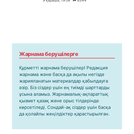
9 қараша, 19:59
8344
Жарнама берушілерге
Құрметті жарнама берушілер! Редакция
жарнама және басқа да ақылы негізде
жарияланатын материалдар қабылдауға
әзір. Біз сіздер үшін ең тиімді шарттарды
ұсына аламыз. Жарнамалық-ақпараттық
қызмет қазақ және орыс тілдерінде
көрсетіледі. Сондай-ақ сіздер үшін басқа
да қолайлы жеңілдіктер қарастырылған.