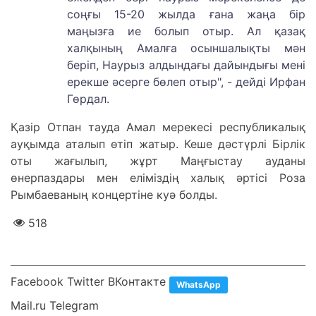
соңғы 15-20 жылда ғана жаңа бір
маңызға ие болып отыр. Ал қазақ
халқының Амалға осыншалықты мән
беріп, Наурыз алдындағы дайындығы мені
ерекше әсерге бөлеп отыр", - дейді Ирфан
Гөрдал.
Қазір Отпан тауда Амал мерекесі республикалық
ауқымда аталып өтіп жатыр. Кеше дәстүрлі Бірлік
оты жағылып, жұрт Маңғыстау ауданы
өнерпаздары мен еліміздің халық әртісі Роза
Рымбаеваның концертіне куә болды.
518
Facebook Twitter ВКонтакте
WhatsApp
Mail.ru Telegram