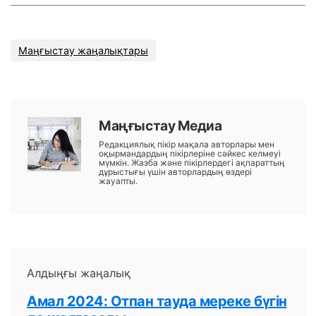
Маңғыстау жаңалықтары
Маңғыстау Медиа
Редакциялық пікір мақала авторлары мен
оқырмандардың пікірлеріне сәйкес келмеуі
мүмкін. Жазба және пікірлердегі ақпараттың
дұрыстығы үшін авторлардың өздері
жауапты.
Алдыңғы жаңалық
Амал 2024: Отпан тауда мереке бүгін