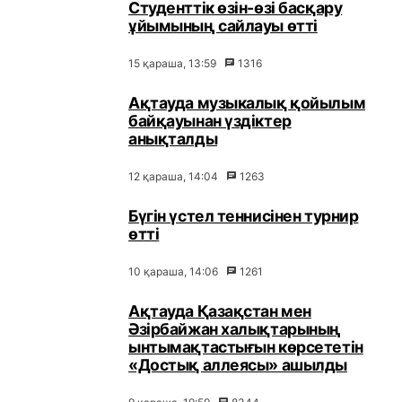
Студенттік өзін-өзі басқару
ұйымының сайлауы өтті
15 қараша, 13:59
1316
Ақтауда музыкалық қойылым
байқауынан үздіктер
анықталды
12 қараша, 14:04
1263
Бүгін үстел теннисінен турнир
өтті
10 қараша, 14:06
1261
Ақтауда Қазақстан мен
Әзірбайжан халықтарының
ынтымақтастығын көрсететін
«Достық аллеясы» ашылды