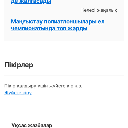
де жалғасады
Келесі жаңалық
Маңғыстау полиатлоншылары ел
чемпионатында топ жарды
Пікірлер
Пікір қалдыру үшін жүйеге кіріңіз.
Жүйеге кіру
Ұқсас жазбалар