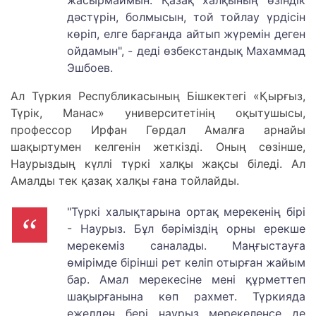
жасырмаймын. Қазақ халқының өзіндік
дәстүрін, болмысын, той тойлау үрдісін
көріп, елге барғанда айтып жүремін деген
ойдамын", - деді өзбекстандық Махаммад
Эшбоев.
Ал Түркия Республикасының Бішкектегі «Қырғыз,
Түрік, Манас» университетінің оқытушысы,
профессор Ирфан Гөрдал Амалға арнайы
шақыртумен келгенін жеткізді. Оның сөзінше,
Наурыздың күллі түркі халқы жақсы біледі. Ал
Амалды тек қазақ халқы ғана тойлайды.
"Түркі халықтарына ортақ мерекенің бірі
- Наурыз. Бұл бәріміздің орны ерекше
мерекеміз саналады. Маңғыстауға
өмірімде бірінші рет келіп отырған жайым
бар. Амал мерекесіне мені құрметтеп
шақырғанына көп рахмет. Түркияда
ежелден бері наурыз мерекеленсе де