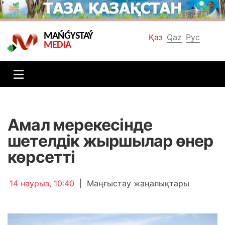
MAŃǴYSTAÝ
Қаз
Qaz
Рус
MEDIA
Амал мерекесінде
шетелдік жыршылар өнер
көрсетті
14 наурыз, 10:40
|
Маңғыстау жаңалықтары