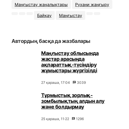
Маңғыстау жаңалықтары
Рухани жаңғыру
Байқау
Маңғыстау
Автордың басқа да жазбалары
Маңғыстау облысында
жастар арасында
ақпараттық-түсіндіру
жұмыстары жүргізілді
27 қараша, 17:04
3039
Тұрмыстық зорлық-
зомбылықтың алдын алу
және болдырмау
25 қараша, 11:22
1296