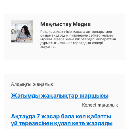
Маңғыстау Медиа
Редакциялық пікір мақала авторлары мен
оқырмандардың пікірлеріне сәйкес келмеуі
мүмкін. Жазба және пікірлердегі ақпараттың
дұрыстығы үшін авторлардың өздері
жауапты.
Алдыңғы жаңалық
Жағымды жаңалықтар жаршысы
Келесі жаңалық
Ақтауда 7 жасар бала көп қабатты
үй терезесінен құлап кете жаздады