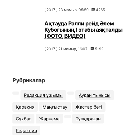
[ 2017 ] 23 мамыр, 05:59
4265
Ақтауда Ралли рейд Әлем
Кубогының I этабы аяқталды
(ФОТО, ВИДЕО)
[ 2017 ] 21 мамыр, 16:07
5192
Рубрикалар
Редакция ұжымы
Аудан тынысы
Қарақия
Маңғыстау
Жастар беті
Сұхбат
Жарнама
Түпқараған
Редакция