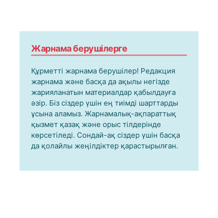
Жарнама берушілерге
Құрметті жарнама берушілер! Редакция
жарнама және басқа да ақылы негізде
жарияланатын материалдар қабылдауға
әзір. Біз сіздер үшін ең тиімді шарттарды
ұсына аламыз. Жарнамалық-ақпараттық
қызмет қазақ және орыс тілдерінде
көрсетіледі. Сондай-ақ сіздер үшін басқа
да қолайлы жеңілдіктер қарастырылған.