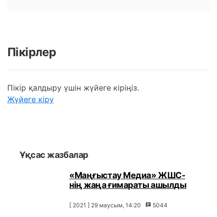
Пікірлер
Пікір қалдыру үшін жүйеге кіріңіз.
Жүйеге кіру
Ұқсас жазбалар
«Маңғыстау Медиа» ЖШС-
нің жаңа ғимараты ашылды
[ 2021 ] 29 маусым, 14:20
5044