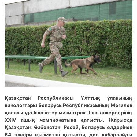
Қазақстан Республикасы Ұлттық ұланының
кинологтары Беларусь Республикасының Могилев
қаласында Ішкі істер министрлігі Ішкі әскерлерінің
XXIV ашық чемпионатына қатысты. Жарысқа
Қазақстан, Өзбекстан, Ресей, Беларусь елдерінен
64 әскери қызметші қатысты, деп хабарлайды