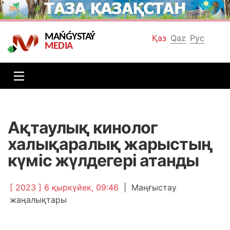
MAŃǴYSTAÝ
Қаз
Qaz
Рус
MEDIA
Ақтаулық кинолог
халықаралық жарыстың
күміс жүлдегері атанды
[ 2023 ] 6 қыркүйек, 09:46
|
Маңғыстау
жаңалықтары