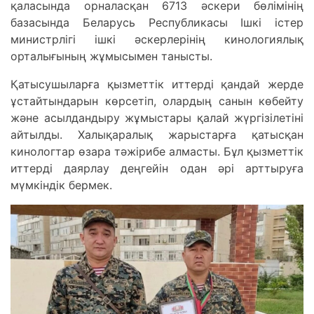
қаласында орналасқан 6713 әскери бөлімінің
базасында Беларусь Республикасы Ішкі істер
министрлігі ішкі әскерлерінің кинологиялық
орталығының жұмысымен танысты.
Қатысушыларға қызметтік иттерді қандай жерде
ұстайтындарын көрсетіп, олардың санын көбейту
және асылдандыру жұмыстары қалай жүргізілетіні
айтылды. Халықаралық жарыстарға қатысқан
кинологтар өзара тәжірибе алмасты. Бұл қызметтік
иттерді даярлау деңгейін одан әрі арттыруға
мүмкіндік бермек.