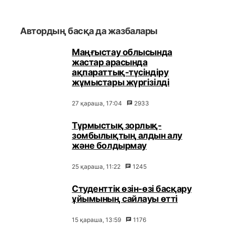
Автордың басқа да жазбалары
Маңғыстау облысында
жастар арасында
ақпараттық-түсіндіру
жұмыстары жүргізілді
27 қараша, 17:04
2933
Тұрмыстық зорлық-
зомбылықтың алдын алу
және болдырмау
25 қараша, 11:22
1245
Студенттік өзін-өзі басқару
ұйымының сайлауы өтті
15 қараша, 13:59
1176