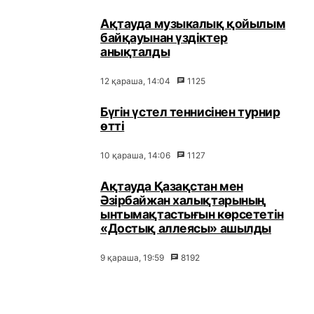
Ақтауда музыкалық қойылым
байқауынан үздіктер
анықталды
12 қараша, 14:04
1125
Бүгін үстел теннисінен турнир
өтті
10 қараша, 14:06
1127
Ақтауда Қазақстан мен
Әзірбайжан халықтарының
ынтымақтастығын көрсететін
«Достық аллеясы» ашылды
9 қараша, 19:59
8192