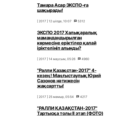
Тамара Асар ЭКСПО-ға
шақырады!
[ 2017 ] 12 шілде, 10:07
5312
ЭКСПО 2017 Халықаралық
мамандандырылған
көрмесіне еріктілер қалай
іріктелініп алынды?
[ 2017 ] 14 маусым, 05:26
4960
"Ралли Қазақстан-2017" 4-
кезең! Маңғыстаулық Юрий
Сазонов нәтижесін
жақсартты!
[ 2017 ] 25 мамыр, 05:54
4217
"РАЛЛИ ҚАЗАҚСТАН-2017"
Тартысқа толы ІІ этап (ФОТО)