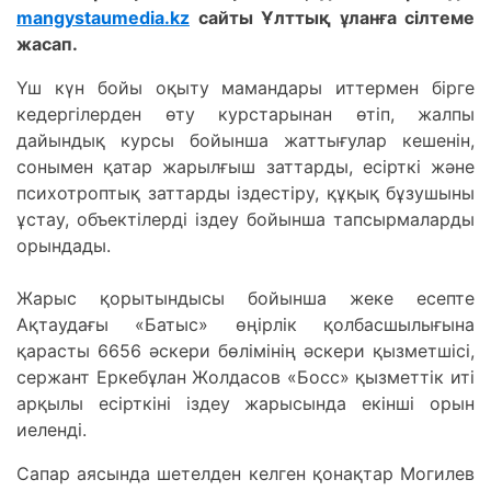
mangystaumedia.kz
сайты Ұлттық ұланға сілтеме
жасап.
Үш күн бойы оқыту мамандары иттермен бірге
кедергілерден өту курстарынан өтіп, жалпы
дайындық курсы бойынша жаттығулар кешенін,
сонымен қатар жарылғыш заттарды, есірткі және
психотроптық заттарды іздестіру, құқық бұзушыны
ұстау, объектілерді іздеу бойынша тапсырмаларды
орындады.
Жарыс қорытындысы бойынша жеке есепте
Ақтаудағы «Батыс» өңірлік қолбасшылығына
қарасты 6656 әскери бөлімінің әскери қызметшісі,
сержант Еркебұлан Жолдасов «Босс» қызметтік иті
арқылы есірткіні іздеу жарысында екінші орын
иеленді.
Сапар аясында шетелден келген қонақтар Могилев