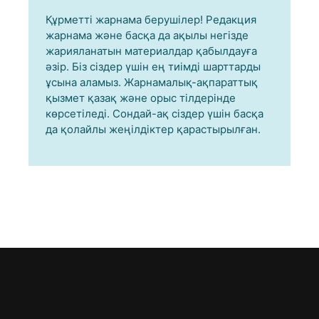
Құрметті жарнама берушілер! Редакция
жарнама және басқа да ақылы негізде
жарияланатын материалдар қабылдауға
әзір. Біз сіздер үшін ең тиімді шарттарды
ұсына аламыз. Жарнамалық-ақпараттық
қызмет қазақ және орыс тілдерінде
көрсетіледі. Сондай-ақ сіздер үшін басқа
да қолайлы жеңілдіктер қарастырылған.