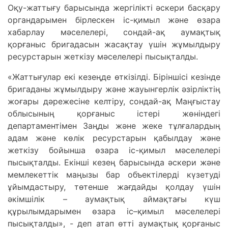
Оқу-жаттығу барысында жергілікті әскери басқару
органдарымен бірлескен іс-қимыл және өзара
хабарлау мәселелері, сондай-ақ аумақтық
қорғаныс бригадасын жасақтау үшін жұмылдыру
ресурстарын жеткізу мәселелері пысықталды.
«Жаттығулар екі кезеңде өткізілді. Біріншісі кезінде
бригаданы жұмылдыру және жауынгерлік әзірліктің
жоғары дәрежесіне келтіру, сондай-ақ Маңғыстау
облысының қорғаныс істері жөніндегі
департаментімен Заңды және жеке тұлғалардың
адам және көлік ресурстарын қабылдау және
жеткізу бойынша өзара іс-қимыл мәселелері
пысықталды. Екінші кезең барысында әскери және
мемлекеттік маңызы бар объектілерді күзетуді
ұйымдастыру, төтенше жағдайды қолдау үшін
әкімшілік – аумақтық аймақтағы күш
құрылымдарымен өзара іс–қимыл мәселелері
пысықталды», - деп атап өтті аумақтық қорғаныс