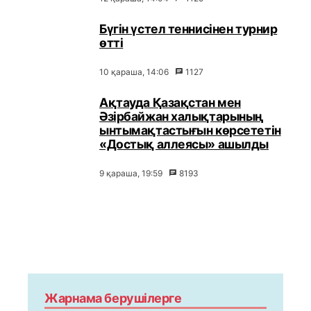
Бүгін үстел теннисінен турнир
өтті
10 қараша, 14:06
1127
Ақтауда Қазақстан мен
Әзірбайжан халықтарының
ынтымақтастығын көрсететін
«Достық аллеясы» ашылды
9 қараша, 19:59
8193
Жарнама берушілерге