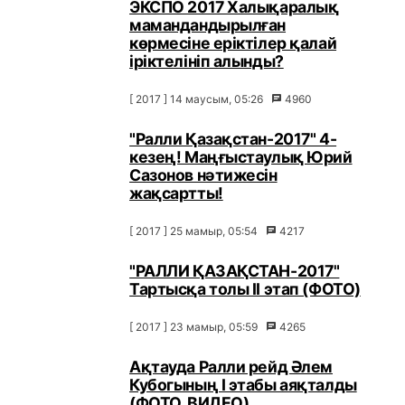
ЭКСПО 2017 Халықаралық
мамандандырылған
көрмесіне еріктілер қалай
іріктелініп алынды?
[ 2017 ] 14 маусым, 05:26
4960
"Ралли Қазақстан-2017" 4-
кезең! Маңғыстаулық Юрий
Сазонов нәтижесін
жақсартты!
[ 2017 ] 25 мамыр, 05:54
4217
"РАЛЛИ ҚАЗАҚСТАН-2017"
Тартысқа толы ІІ этап (ФОТО)
[ 2017 ] 23 мамыр, 05:59
4265
Ақтауда Ралли рейд Әлем
Кубогының I этабы аяқталды
(ФОТО, ВИДЕО)