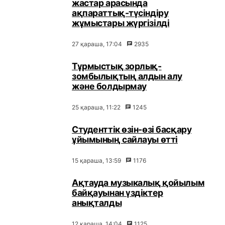
жастар арасында
ақпараттық-түсіндіру
жұмыстары жүргізілді
27 қараша, 17:04
2935
Тұрмыстық зорлық-
зомбылықтың алдын алу
және болдырмау
25 қараша, 11:22
1245
Студенттік өзін-өзі басқару
ұйымының сайлауы өтті
15 қараша, 13:59
1176
Ақтауда музыкалық қойылым
байқауынан үздіктер
анықталды
12 қараша, 14:04
1125