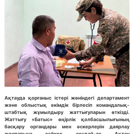
Ақтауда қорғаныс істері жөніндегі департамент
және облыстық әкімдік бірлесіп командалық-
штабтық жұмылдыру жаттығуларын өткізді.
Жаттығу «Батыс» өңірлік қолбасшылығының
басқару органдары мен әскерлерін даярлау
жоспарына сәйкес, сондай-ақ Ақтау