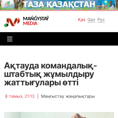
MAŃǴYSTAÝ
Қаз
Qaz
Рус
MEDIA
Ақтауда командалық-
штабтық жұмылдыру
жаттығулары өтті
8 тамыз, 21:13
|
Маңғыстау жаңалықтары