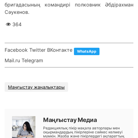
бригадасының командирі полковник Әбдірахман
Сәукенов.
364
Facebook Twitter ВКонтакте
WhatsApp
Mail.ru Telegram
Маңғыстау жаңалықтары
Маңғыстау Медиа
Редакциялық пікір мақала авторлары мен
оқырмандардың пікірлеріне сәйкес келмеуі
мүмкін. Жазба және пікірлердегі ақпараттың