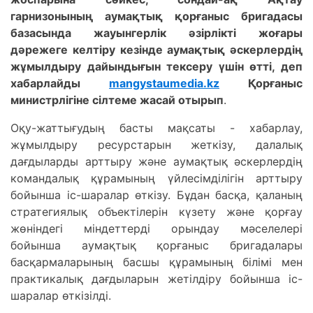
гарнизонының аумақтық қорғаныс бригадасы
базасында жауынгерлік әзірлікті жоғары
дәрежеге келтіру кезінде аумақтық әскерлердің
жұмылдыру дайындығын тексеру үшін өтті, деп
хабарлайды
mangystaumedia.kz
Қорғаныс
министрлігіне сілтеме жасай отырып
.
Оқу-жаттығудың басты мақсаты - хабарлау,
жұмылдыру ресурстарын жеткізу, далалық
дағдыларды арттыру және аумақтық әскерлердің
командалық құрамының үйлесімділігін арттыру
бойынша іс-шаралар өткізу. Бұдан басқа, қаланың
стратегиялық объектілерін күзету және қорғау
жөніндегі міндеттерді орындау мәселелері
бойынша аумақтық қорғаныс бригадалары
басқармаларының басшы құрамының білімі мен
практикалық дағдыларын жетілдіру бойынша іс-
шаралар өткізілді.