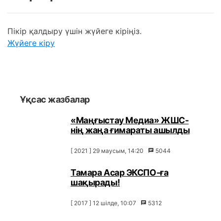
Пікір қалдыру үшін жүйеге кіріңіз.
Жүйеге кіру
Ұқсас жазбалар
«Маңғыстау Медиа» ЖШС-
нің жаңа ғимараты ашылды
[ 2021 ] 29 маусым, 14:20
5044
Тамара Асар ЭКСПО-ға
шақырады!
[ 2017 ] 12 шілде, 10:07
5312