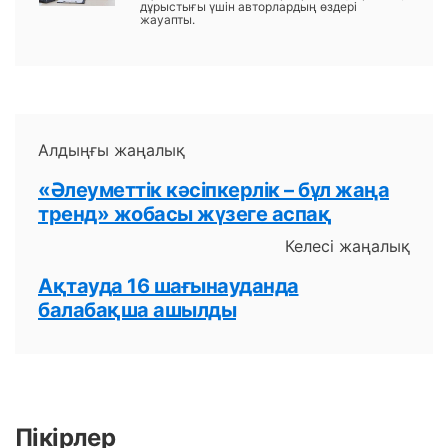
дұрыстығы үшін авторлардың өздері
жауапты.
Алдыңғы жаңалық
«Әлеуметтік кәсіпкерлік – бұл жаңа
тренд» жобасы жүзеге аспақ
Келесі жаңалық
Ақтауда 16 шағынауданда
балабақша ашылды
Пікірлер