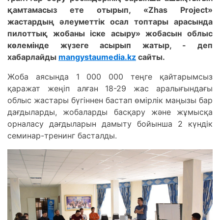
қамтамасыз ете отырып, «Zhas Project»
жастардың әлеуметтік осал топтары арасында
пилоттық жобаны іске асыру» жобасын облыс
көлемінде жүзеге асырып жатыр, - деп
хабарлайды
mangystaumedia.kz
сайты.
Жоба аясында 1 000 000 теңге қайтарымсыз
қаражат жеңіп алған 18-29 жас аралығындағы
облыс жастары бүгіннен бастап өмірлік маңызы бар
дағдыларды, жобаларды басқару және жұмысқа
орналасу дағдыларын дамыту бойынша 2 күндік
семинар-тренинг басталды.