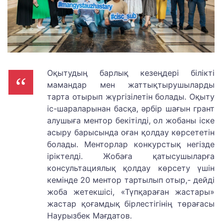
Оқытудың барлық кезеңдері білікті
мамандар мен жаттықтырушыларды
тарта отырып жүргізілетін болады. Оқыту
іс-шараларынан басқа, әрбір шағын грант
алушыға ментор бекітілді, ол жобаны іске
асыру барысында оған қолдау көрсететін
болады. Менторлар конкурстық негізде
іріктелді. Жобаға қатысушыларға
консультациялық қолдау көрсету үшін
кемінде 20 ментор тартылып отыр,- дейді
жоба жетекшісі, «Түпқараған жастары»
жастар қоғамдық бірлестігінің төрағасы
Наурызбек Мағдатов.