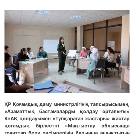
ҚР Қоғамдық даму министрлігінің тапсырысымен,
«Азаматтық бастамаларды қолдау орталығы»
КеАҚ қолдауымен «Түпқараған жастары» жастар
қоғамдық бірлестігі «Маңғыстау облысында
гранттар беру рәсімдерінің барынша ашықтығын