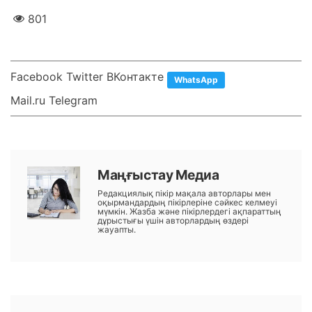
801
Facebook Twitter ВКонтакте
WhatsApp
Mail.ru Telegram
Маңғыстау Медиа
Редакциялық пікір мақала авторлары мен
оқырмандардың пікірлеріне сәйкес келмеуі
мүмкін. Жазба және пікірлердегі ақпараттың
дұрыстығы үшін авторлардың өздері
жауапты.