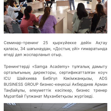
Семинар-тренинг 25 қыркүйекке дейін Ақтау
қаласы, 34 шағынаудан, «Достық үйі» ғимаратында
өтеді деп жоспарланып отыр.
Тренингтерді «Samga Academy» тұлғалық дамыту
орталығының директоры, сертификатталған коуч
ICU Шайхиева Бибігүл Кәкімжанқызы, ADS
BUSINESS GROUP бизнес-кеңесші Акбердиев Арман
Таңбайұлы, әлеуметтік кәсіпкер, бизнес тренер
Мұратбай Гүлжанат Мұханбетқызы жүргізеді.