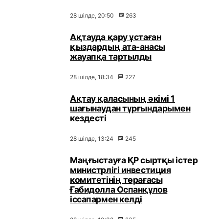
28 шілде, 20:50
263
Ақтауда қару ұстаған
қыздардың ата-анасы
жауапқа тартылды
28 шілде, 18:34
227
Ақтау қаласының әкімі 1
шағынаудан тұрғындарымен
кездесті
28 шілде, 13:24
245
Маңғыстауға ҚР сыртқы істер
министрлігі инвестиция
комитетінің төрағасы
Ғабидолла Оспанқұлов
іссапармен келді