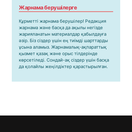
Жарнама берушілерге
Құрметті жарнама берушілер! Редакция
жарнама және басқа да ақылы негізде
жарияланатын материалдар қабылдауға
әзір. Біз сіздер үшін ең тиімді шарттарды
ұсына аламыз. Жарнамалық-ақпараттық
қызмет қазақ және орыс тілдерінде
көрсетіледі. Сондай-ақ сіздер үшін басқа
да қолайлы жеңілдіктер қарастырылған.