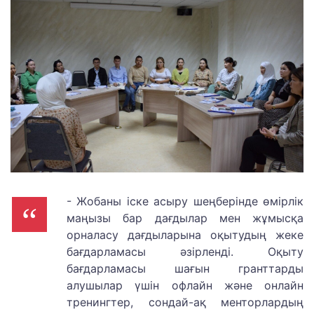
- Жобаны іске асыру шеңберінде өмірлік
маңызы бар дағдылар мен жұмысқа
орналасу дағдыларына оқытудың жеке
бағдарламасы әзірленді. Оқыту
бағдарламасы шағын гранттарды
алушылар үшін офлайн және онлайн
тренингтер, сондай-ақ менторлардың