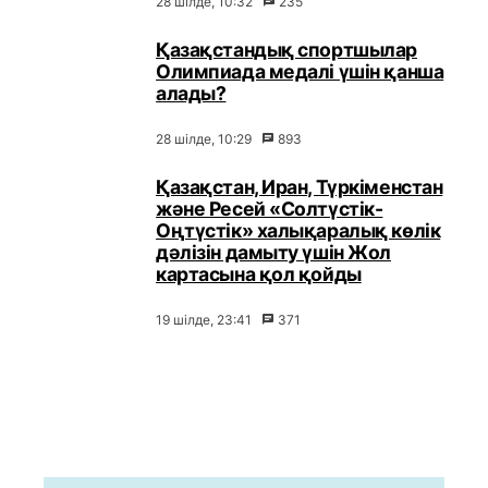
28 шілде, 10:32
235
Қазақстандық спортшылар
Олимпиада медалі үшін қанша
алады?
28 шілде, 10:29
893
Қазақстан, Иран, Түркіменстан
және Ресей «Солтүстік-
Оңтүстік» халықаралық көлік
дәлізін дамыту үшін Жол
картасына қол қойды
19 шілде, 23:41
371