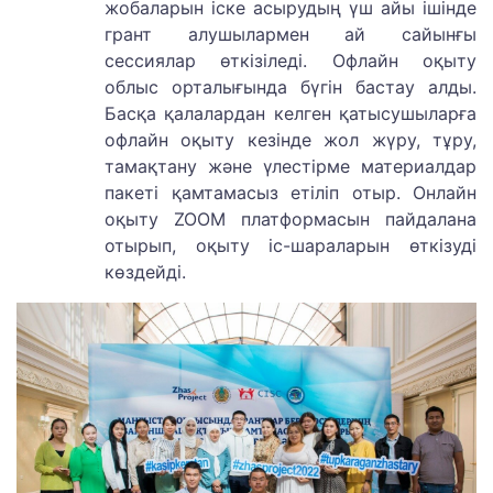
жобаларын іске асырудың үш айы ішінде
грант алушылармен ай сайынғы
сессиялар өткізіледі. Офлайн оқыту
облыс орталығында бүгін бастау алды.
Басқа қалалардан келген қатысушыларға
офлайн оқыту кезінде жол жүру, тұру,
тамақтану және үлестірме материалдар
пакеті қамтамасыз етіліп отыр. Онлайн
оқыту ZOOM платформасын пайдалана
отырып, оқыту іс-шараларын өткізуді
көздейді.