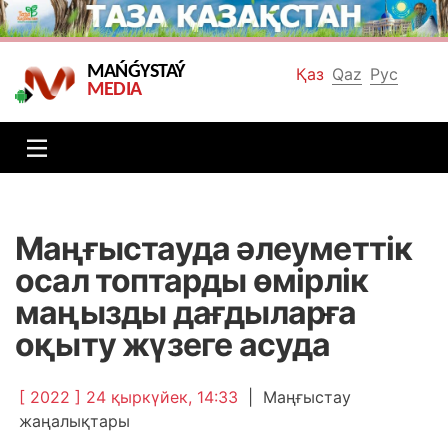
MAŃǴYSTAÝ
Қаз
Qaz
Рус
MEDIA
Маңғыстауда әлеуметтік
осал топтарды өмірлік
маңызды дағдыларға
оқыту жүзеге асуда
[ 2022 ] 24 қыркүйек, 14:33
|
Маңғыстау
жаңалықтары