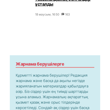
ұсталды
18 маусым, 16:50
163
Жарнама берушілерге
Құрметті жарнама берушілер! Редакция
жарнама және басқа да ақылы негізде
жарияланатын материалдар қабылдауға
әзір. Біз сіздер үшін ең тиімді шарттарды
ұсына аламыз. Жарнамалық-ақпараттық
қызмет қазақ және орыс тілдерінде
көрсетіледі. Сондай-ақ сіздер үшін басқа