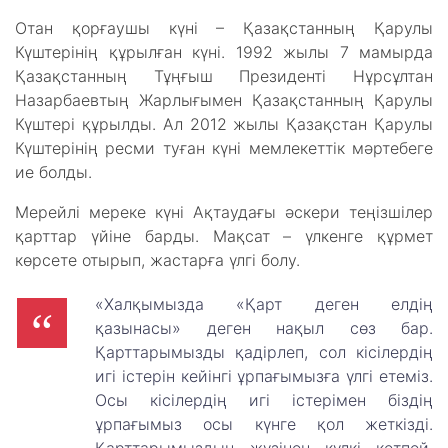
Отан қорғаушы күні – Қазақстанның Қарулы
Күштерінің құрылған күні. 1992 жылы 7 мамырда
Қазақстанның Тұңғыш Президенті Нұрсұлтан
Назарбаевтың Жарлығымен Қазақстанның Қарулы
Күштері құрылды. Ал 2012 жылы Қазақстан Қарулы
Күштерінің ресми туған күні мемлекеттік мәртебеге
ие болды.
Мерейлі мереке күні Ақтаудағы әскери теңізшілер
қарттар үйіне барды. Мақсат – үлкенге құрмет
көрсете отырып, жастарға үлгі болу.
«Халқымызда «Қарт деген елдің
қазынасы» деген нақыл сөз бар.
Қарттарымызды қадірлеп, сол кісілердің
игі істерін кейінгі ұрпағымызға үлгі етеміз.
Осы кісілердің игі істерімен біздің
ұрпағымыз осы күнге қол жеткізді.