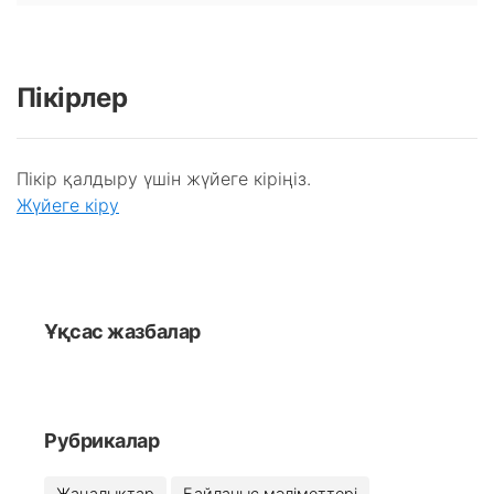
Пікірлер
Пікір қалдыру үшін жүйеге кіріңіз.
Жүйеге кіру
Ұқсас жазбалар
Рубрикалар
Жаңалықтар
Байланыс мәліметтері