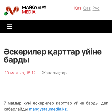
MAŃǴYSTAÝ
Қаз
Qaz
Рус
MEDIA
Әскерилер қарттар үйіне
барды
10 мамыр, 15:12
|
Жаңалықтар
7 мамыр күні әскерилер қарттар үйіне барды, деп
хабарлайды
mangystaumedia.kz.