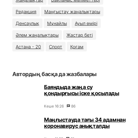
Редакция
Маңғыстау жаңалықтары
Денсаулық
Мұнайлы
Ауыл өмірі
Әлем жаңалықтары
Жастар беті
Астана - 20
Спорт
Қоғам
Автордың басқа да жазбалары
Баяндыда жаңа су
қондырғысы іске қосылады
Кеше 16:26
86
Маңғыстауда тағы 34 адамнан
коронавирус анықталды