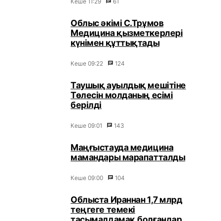
Кеше 11:29
61
Облыс әкімі С.Трұмов
Медицина қызметкерлері
күнімен құттықтады
Кеше 09:22
124
Таушық ауылдық мешітіне
Төлесін молданың есімі
берілді
Кеше 09:01
143
Маңғыстауда медицина
мамандары марапатталды
Кеше 09:00
104
Облыста Ираннан 1,7 млрд
теңгеге темекі
тасымалдамақ болғандар