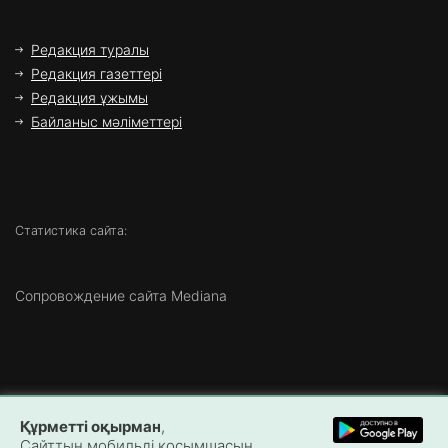
Редакция туралы
Редакция газеттері
Редакция ұжымы
Байланыс мәліметтері
Статистика сайта:
Сопровождение сайта Mediana
Copyright ©
2026 Все права защищены | ТОО «Маңғыстау
Құрметті оқырман
,
Медиа»
Сайттың мобильді қосымшасын