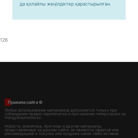
да қолайлы жеңілдіктер қарастырылған.
126
Правила сайта ©
Любое использование материалов допускается только при
соблюдении правил перепечатки и при наличии гиперссылки на
mangystaumedia.kz.
Новости, аналитика, прогнозы и другие материалы,
представленные на данном сайте, не являются офертой или
рекомендацией к покупке или продаже каких-либо активов.