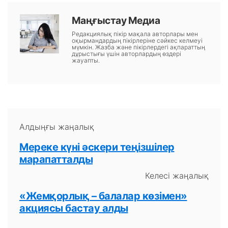
Маңғыстау Медиа
Редакциялық пікір мақала авторлары мен
оқырмандардың пікірлеріне сәйкес келмеуі
мүмкін. Жазба және пікірлердегі ақпараттың
дұрыстығы үшін авторлардың өздері
жауапты.
Алдыңғы жаңалық
Мереке күні әскери теңізшілер
марапатталды
Келесі жаңалық
«Жемқорлық – балалар көзімен»
акциясы бастау алды