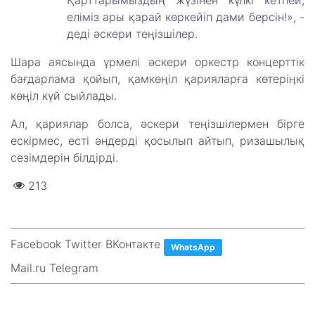
Қарттарымыздың жүзінен күлкі кетпей,
еліміз ары қарай көркейіп дами берсін!», -
деді әскери теңізшілер.
Шара аясында үрмелі әскери оркестр концерттік
бағдарлама қойып, қамкөңіл қарияларға көтеріңкі
көңіл күй сыйлады.
Ал, қариялар болса, әскери теңізшілермен бірге
ескірмес, есті әндерді қосылып айтып, ризашылық
сезімдерін білдірді.
213
Facebook Twitter ВКонтакте
WhatsApp
Mail.ru Telegram