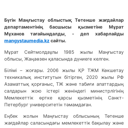
Бүгін Маңғыстау облыстық Төтенше жағдайлар
департаментінің басшысы қызметіне Мұрат
Мұханов тағайындалды, - деп хабарлайды
mangystaumedia.kz
сайты.
Мұрат Сейтмолдаұлы 1985 жылы Маңғыстау
облысы, Жаңаөзен қаласында дүниеге келген.
Білімі – жоғары. 2006 жылы ҚР ТЖМ Көкшетау
техникалық институтын бітірген, 2020 жылы РФ
Азаматтық қорғаныс, ТЖ және табиғи апаттардың
салдарын жою істері жөніндегі министрлігінің
Мемлекеттік өртке қарсы қызметінің Санкт-
Петербург университетін тәмамдаған.
Еңбек жолын Маңғыстау облысының Төтенше
жағдайлар саласындағы мемлекеттік бақылау және