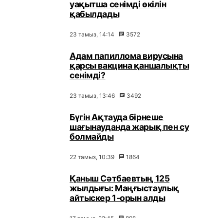
уақытша сенімді өкілін
қабылдады
23 тамыз, 14:14
3572
Адам папиллома вирусына
қарсы вакцина қаншалықты
сенімді?
23 тамыз, 13:46
3492
Бүгін Ақтауда бірнеше
шағынауданда жарық пен су
болмайды
22 тамыз, 10:39
1864
Қаныш Сәтбаевтың 125
жылдығы: Маңғыстаулық
айтыскер 1-орын алды