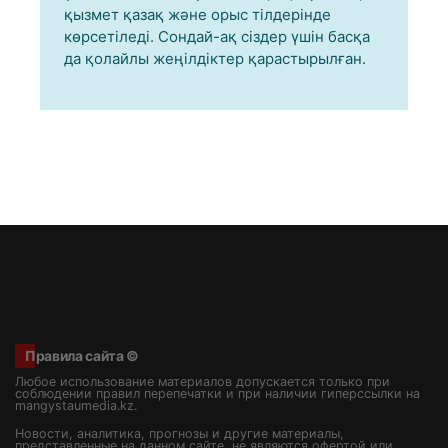
қызмет қазақ және орыс тілдерінде
көрсетіледі. Сондай-ақ сіздер үшін басқа
да қолайлы жеңілдіктер қарастырылған.
Правила сайта ©
Любое использование материалов допускается только при
соблюдении правил перепечатки и при наличии гиперссылки на
mangystaumedia.kz.
Новости, аналитика, прогнозы и другие материалы,
представленные на данном сайте, не являются офертой или