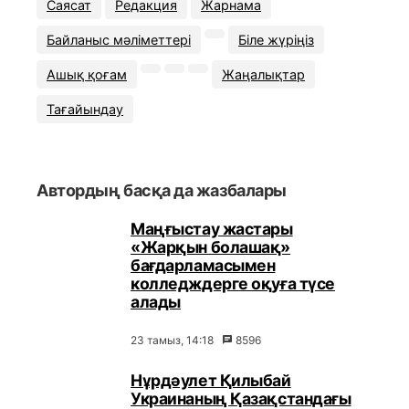
Саясат
Редакция
Жарнама
Байланыс мәліметтері
Біле жүріңіз
Ашық қоғам
Жаңалықтар
Тағайындау
Автордың басқа да жазбалары
Маңғыстау жастары
«Жарқын болашақ»
бағдарламасымен
колледждерге оқуға түсе
алады
23 тамыз, 14:18
8596
Нұрдәулет Қилыбай
Украинаның Қазақстандағы