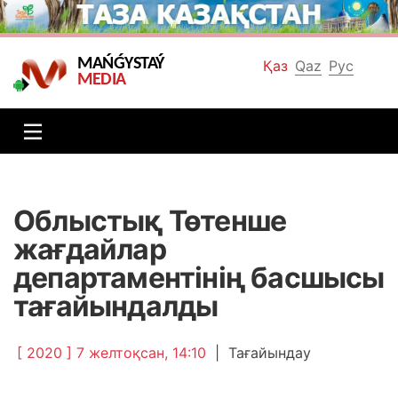
MAŃǴYSTAÝ
Қаз
Qaz
Рус
MEDIA
Облыстық Төтенше
жағдайлар
департаментінің басшысы
тағайындалды
[ 2020 ] 7 желтоқсан, 14:10
|
Тағайындау