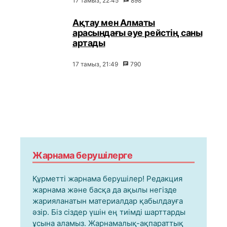
17 тамыз, 22:45
898
Ақтау мен Алматы
арасындағы әуе рейстің саны
артады
17 тамыз, 21:49
790
Жарнама берушілерге
Құрметті жарнама берушілер! Редакция
жарнама және басқа да ақылы негізде
жарияланатын материалдар қабылдауға
әзір. Біз сіздер үшін ең тиімді шарттарды
ұсына аламыз. Жарнамалық-ақпараттық