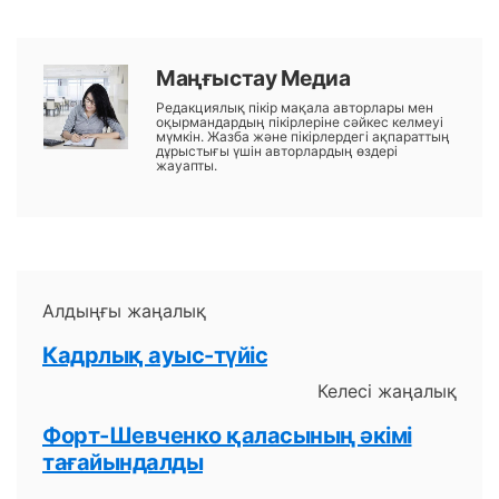
Маңғыстау Медиа
Редакциялық пікір мақала авторлары мен
оқырмандардың пікірлеріне сәйкес келмеуі
мүмкін. Жазба және пікірлердегі ақпараттың
дұрыстығы үшін авторлардың өздері
жауапты.
Алдыңғы жаңалық
Кадрлық ауыс-түйіс
Келесі жаңалық
Форт-Шевченко қаласының әкімі
тағайындалды